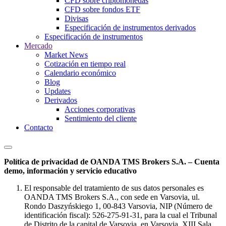
CFD sobre criptomonedas
CFD sobre fondos ETF
Divisas
Especificación de instrumentos derivados
Especificación de instrumentos
Mercado
Market News
Cotización en tiempo real
Calendario económico
Blog
Updates
Derivados
Acciones corporativas
Sentimiento del cliente
Contacto
Política de privacidad de OANDA TMS Brokers S.A. – Cuenta
demo, información y servicio educativo
El responsable del tratamiento de sus datos personales es
OANDA TMS Brokers S.A., con sede en Varsovia, ul.
Rondo Daszyńskiego 1, 00-843 Varsovia, NIP (Número de
identificación fiscal): 526-275-91-31, para la cual el Tribunal
de Distrito de la capital de Varsovia, en Varsovia, XIII Sala