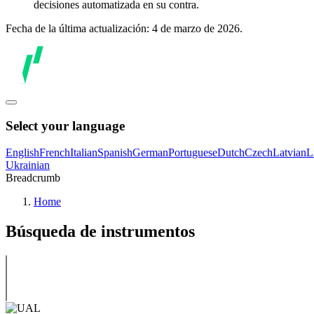
decisiones automatizada en su contra.
Fecha de la última actualización: 4 de marzo de 2026.
Select your language
English
French
Italian
Spanish
German
Portuguese
Dutch
Czech
Latvian
L
Ukrainian
Breadcrumb
Home
Búsqueda de instrumentos