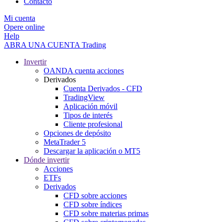
Contacto
Mi cuenta
Opere online
Help
ABRA UNA CUENTA
Trading
Invertir
OANDA cuenta acciones
Derivados
Cuenta Derivados - CFD
TradingView
Aplicación móvil
Tipos de interés
Cliente profesional
Opciones de depósito
MetaTrader 5
Descargar la aplicación o MT5
Dónde invertir
Acciones
ETFs
Derivados
CFD sobre acciones
CFD sobre índices
CFD sobre materias primas