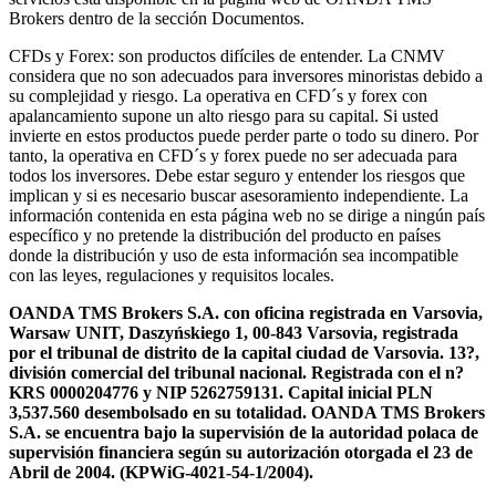
Brokers dentro de la sección Documentos.
CFDs y Forex: son productos difíciles de entender. La CNMV
considera que no son adecuados para inversores minoristas debido a
su complejidad y riesgo. La operativa en CFD´s y forex con
apalancamiento supone un alto riesgo para su capital. Si usted
invierte en estos productos puede perder parte o todo su dinero. Por
tanto, la operativa en CFD´s y forex puede no ser adecuada para
todos los inversores. Debe estar seguro y entender los riesgos que
implican y si es necesario buscar asesoramiento independiente. La
información contenida en esta página web no se dirige a ningún país
específico y no pretende la distribución del producto en países
donde la distribución y uso de esta información sea incompatible
con las leyes, regulaciones y requisitos locales.
OANDA TMS Brokers S.A. con oficina registrada en Varsovia,
Warsaw UNIT, Daszyńskiego 1, 00-843 Varsovia, registrada
por el tribunal de distrito de la capital ciudad de Varsovia. 13?,
división comercial del tribunal nacional. Registrada con el n?
KRS 0000204776 y NIP 5262759131. Capital inicial PLN
3,537.560 desembolsado en su totalidad. OANDA TMS Brokers
S.A. se encuentra bajo la supervisión de la autoridad polaca de
supervisión financiera según su autorización otorgada el 23 de
Abril de 2004. (KPWiG-4021-54-1/2004).