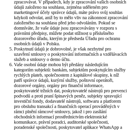
zpracovávat. V případech, kdy je zpracování vašich osobních
údajů založeno na souhlasu, zejména uděleném pro
marketingové účely správce údajů, máte právo svůj souhlas
kdykoli odvolat, aniž by to mělo vliv na zákonnost zpracování
založeného na souhlasu před jeho odvoláním. Pokud se
domníváte, že vaše údaje jsou zpracovávány v rozporu s
právními předpisy, můžete podat stížnost u příslušného
dozorového úřadu, kterým je předseda Úřadu pro ochranu
osobních údajů v Polsku.
Poskytnutí údajů je dobrovolné, je však nezbytné pro
uzavření smlouvy o poskytování informačních a vzdělávacích
služeb a smlouvy o demo účtu.
Vaše osobní údaje mohou být předány následujícím
kategoriím subjektů: bankám, subjektům poskytujícím služby
rychlých plateb, společnostem z kapitálové skupiny, k níž
patří správce údajů, kurýrní služby, poštovní operátoři,
dozorové orgány, orgány pro finanční informace,
poskytovatelé tržních dat, poskytovatelé nástrojů pro prevenci
podvodů a proti praní špinavých peněz, subjekty spravující
investiční fondy, dodavatelé nástrojů, softwaru a platforem
pro obsluhu transakcí a finančních operací prováděných v
rámci plnění rámcové smlouvy, jakož i pro zasílání
obchodních informací prostřednictvím elektronické
komunikace, právní poradci, auditorské společnosti,
poradenské společnosti, poskytovatel aplikace WhatsApp a