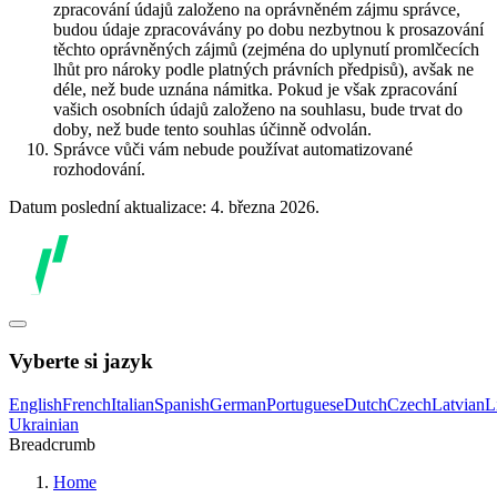
zpracování údajů založeno na oprávněném zájmu správce,
budou údaje zpracovávány po dobu nezbytnou k prosazování
těchto oprávněných zájmů (zejména do uplynutí promlčecích
lhůt pro nároky podle platných právních předpisů), avšak ne
déle, než bude uznána námitka. Pokud je však zpracování
vašich osobních údajů založeno na souhlasu, bude trvat do
doby, než bude tento souhlas účinně odvolán.
Správce vůči vám nebude používat automatizované
rozhodování.
Datum poslední aktualizace: 4. března 2026.
Vyberte si jazyk
English
French
Italian
Spanish
German
Portuguese
Dutch
Czech
Latvian
L
Ukrainian
Breadcrumb
Home