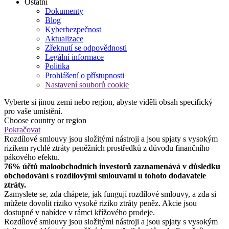
Ostatní
Dokumenty
Blog
Kyberbezpečnost
Aktualizace
Zřeknutí se odpovědnosti
Legální informace
Politika
Prohlášení o přístupnosti
Nastavení souborů cookie
Vyberte si jinou zemi nebo region, abyste viděli obsah specifický
pro vaše umístění.
Choose country or region
Pokračovat
Rozdílové smlouvy jsou složitými nástroji a jsou spjaty s vysokým
rizikem rychlé ztráty peněžních prostředků z důvodu finančního
pákového efektu.
76% účtů maloobchodních investorů zaznamenává v důsledku
obchodování s rozdílovými smlouvami u tohoto dodavatele
ztráty.
Zamyslete se, zda chápete, jak fungují rozdílové smlouvy, a zda si
můžete dovolit riziko vysoké riziko ztráty peněz. Akcie jsou
dostupné v nabídce v rámci křížového prodeje.
Rozdílové smlouvy jsou složitými nástroji a jsou spjaty s vysokým