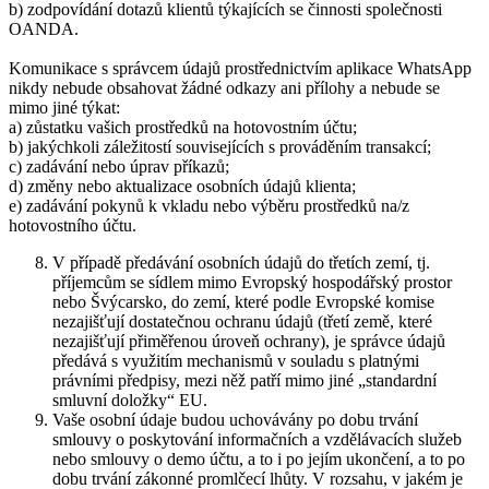
b) zodpovídání dotazů klientů týkajících se činnosti společnosti
OANDA.
Komunikace s správcem údajů prostřednictvím aplikace WhatsApp
nikdy nebude obsahovat žádné odkazy ani přílohy a nebude se
mimo jiné týkat:
a) zůstatku vašich prostředků na hotovostním účtu;
b) jakýchkoli záležitostí souvisejících s prováděním transakcí;
c) zadávání nebo úprav příkazů;
d) změny nebo aktualizace osobních údajů klienta;
e) zadávání pokynů k vkladu nebo výběru prostředků na/z
hotovostního účtu.
V případě předávání osobních údajů do třetích zemí, tj.
příjemcům se sídlem mimo Evropský hospodářský prostor
nebo Švýcarsko, do zemí, které podle Evropské komise
nezajišťují dostatečnou ochranu údajů (třetí země, které
nezajišťují přiměřenou úroveň ochrany), je správce údajů
předává s využitím mechanismů v souladu s platnými
právními předpisy, mezi něž patří mimo jiné „standardní
smluvní doložky“ EU.
Vaše osobní údaje budou uchovávány po dobu trvání
smlouvy o poskytování informačních a vzdělávacích služeb
nebo smlouvy o demo účtu, a to i po jejím ukončení, a to po
dobu trvání zákonné promlčecí lhůty. V rozsahu, v jakém je