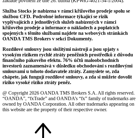
základě povolení ze dne 26. dubna (KPWiG-4021-54-1/2004).
Služba Stocks je nabízena v rámci křížového prodeje spolu se
službou CFD. Podrobné informace týkající se rizik
vyplývajících z jednotlivých služeb nabízených v rámci
křížového prodeje a informace o nákladech a poplatcích
spojených s těmito službami najdete na webových stránkách
OANDA TMS Brokers v sekci Dokumenty.
Rozdílové smlouvy jsou složitými nástroji a jsou spjaty s
vysokým rizikem rychlé ztráty peněžních prostředků z důvodu
finančního pákového efektu. 76% účtů maloobchodních
investorů zaznamenává v důsledku obchodování s rozdílovými
smlouvami u tohoto dodavatele ztráty. Zamyslete se, zda
chápete, jak fungují rozdílové smlouvy, a zda si můžete dovolit
riziko vysoké riziko ztráty peněz.
@ Copyright 2026 OANDA TMS Brokers S.A. All rights reserved.
“OANDA”, “fxTrade” and OANDA’s “fx” family of trademarks are
owned by OANDA Corporation. All other trademarks appearing on
this website are the property of their respective owner.