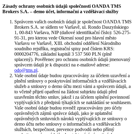
Zásady ochrany osobních údajů společnosti OANDA TMS
Brokers S.A. – demo účet, informační a vzdělávací služby
Správcem vašich osobních údajů je společnost OANDA TMS
Brokers S.A. se sídlem ve Varšavě, ul. Rondo Daszyńskiego
1, 00-843 Varšava, NIP (daňové identifikační číslo): 526-275-
91-31, pro kterou vede Okresní soud pro hlavní město
Varšavu ve Varšavě, XIII. obchodní oddělení Národního
soudního rejstříku, registrační spisy pod číslem KRS:
0000204776, základní kapitál 3 537 560 PLN (plně
splacený). Pověřenec pro ochranu osobních údajů jmenovaný
správcem údajů je k dispozici na e-mailové adrese:
odo@tms.pl
.
Vaše osobní údaje budou zpracovávány za účelem uzavření a
plnění smlouvy o poskytování informačních a vzdělávacích
služeb a smlouvy o demo účtu mezi vámi a správcem údajů, a
to včetně přijetí opatření na žádost subjektu údajů před
uzavřením těchto smluv, jakož i za účelem splnění povinností
vyplývajících z předpisů týkajících se nakládání se souhlasem.
Vaše osobní údaje budou rovněž zpracovávány pro účely
oprávněných zájmů správce údajů, jako je uplatnění
oprávněných smluvních nároků vyplývajících ze smlouvy o
demo účtu nebo smlouvy o informačních a vzdělávacích
službách, bezpečnost, prevence podvodů nebo přímý