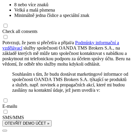
8 nebo více znaků
Velká a malá písmena
Minimálně jedna číslice a speciální znak
Check all consents
Potvrzuji, že jsem si přečetl/a a přijal/a
Podmínky informační a
vzdělávací
služby společnosti OANDA TMS Brokers S.A., na
základě kterých mě může tato společnost kontaktovat s nabídkou a
poskytnout mi telefonickou podporu za účelem správy účtu. Beru na
vědomí, že odběr této služby mohu kdykoli odhlásit.
Souhlasím s tím, že budu dostávat marketingové informace od
společnosti OANDA TMS Brokers S.A. týkající se produktů
a služeb, např. novinek a propagačních akcí, které mi budou
zasílány na kontaktní údaje, jež jsem uvedl/a v:
E-mailu
SMS/MMS
OTEVŘÍT DEMO ÚČET »