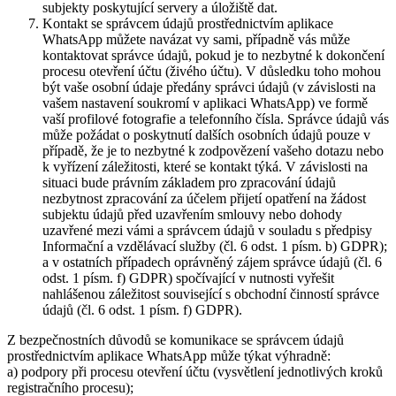
subjekty poskytující servery a úložiště dat.
Kontakt se správcem údajů prostřednictvím aplikace
WhatsApp můžete navázat vy sami, případně vás může
kontaktovat správce údajů, pokud je to nezbytné k dokončení
procesu otevření účtu (živého účtu). V důsledku toho mohou
být vaše osobní údaje předány správci údajů (v závislosti na
vašem nastavení soukromí v aplikaci WhatsApp) ve formě
vaší profilové fotografie a telefonního čísla. Správce údajů vás
může požádat o poskytnutí dalších osobních údajů pouze v
případě, že je to nezbytné k zodpovězení vašeho dotazu nebo
k vyřízení záležitosti, které se kontakt týká. V závislosti na
situaci bude právním základem pro zpracování údajů
nezbytnost zpracování za účelem přijetí opatření na žádost
subjektu údajů před uzavřením smlouvy nebo dohody
uzavřené mezi vámi a správcem údajů v souladu s předpisy
Informační a vzdělávací služby (čl. 6 odst. 1 písm. b) GDPR);
a v ostatních případech oprávněný zájem správce údajů (čl. 6
odst. 1 písm. f) GDPR) spočívající v nutnosti vyřešit
nahlášenou záležitost související s obchodní činností správce
údajů (čl. 6 odst. 1 písm. f) GDPR).
Z bezpečnostních důvodů se komunikace se správcem údajů
prostřednictvím aplikace WhatsApp může týkat výhradně:
a) podpory při procesu otevření účtu (vysvětlení jednotlivých kroků
registračního procesu);