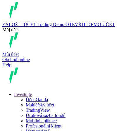
ZALOŽIT ÚČET
Trading
Demo
OTEVŘÍT DEMO ÚČET
Můj účet
Můj účet
Obchod online
Help
Investujte
Účet Oanda
Makléřský účet
TradingView
Úroková sazba fondů
Mobilní aplikace
Profesionální klient