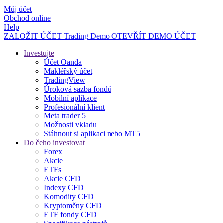
Můj účet
Obchod online
Help
ZALOŽIT ÚČET
Trading
Demo
OTEVŘÍT DEMO ÚČET
Investujte
Účet Oanda
Makléřský účet
TradingView
Úroková sazba fondů
Mobilní aplikace
Profesionální klient
Meta trader 5
Možnosti vkladu
Stáhnout si aplikaci nebo MT5
Do čeho investovat
Forex
Akcie
ETFs
Akcie CFD
Indexy CFD
Komodity CFD
Kryptoměny CFD
ETF fondy CFD