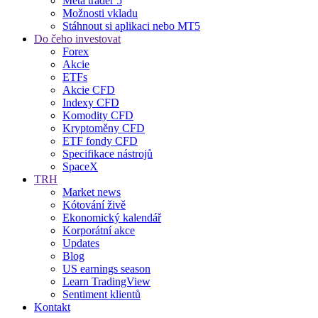
Meta trader 5
Možnosti vkladu
Stáhnout si aplikaci nebo MT5
Do čeho investovat
Forex
Akcie
ETFs
Akcie CFD
Indexy CFD
Komodity CFD
Kryptoměny CFD
ETF fondy CFD
Specifikace nástrojů
SpaceX
TRH
Market news
Kótování živě
Ekonomický kalendář
Korporátní akce
Updates
Blog
US earnings season
Learn TradingView
Sentiment klientů
Kontakt