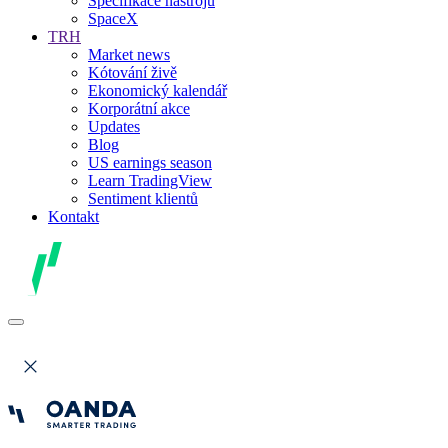
Specifikace nástrojů
SpaceX
TRH
Market news
Kótování živě
Ekonomický kalendář
Korporátní akce
Updates
Blog
US earnings season
Learn TradingView
Sentiment klientů
Kontakt