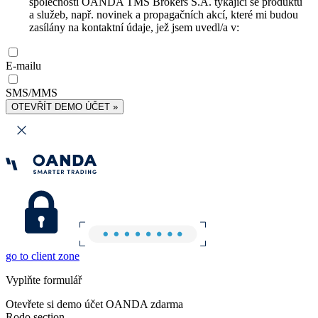
společnosti OANDA TMS Brokers S.A. týkající se produktů
a služeb, např. novinek a propagačních akcí, které mi budou
zasílány na kontaktní údaje, jež jsem uvedl/a v:
E-mailu
SMS/MMS
OTEVŘÍT DEMO ÚČET »
go to client zone
Vyplňte formulář
Otevřete si demo účet OANDA zdarma
Rodo section