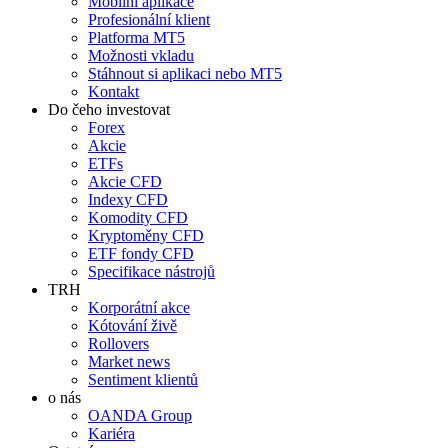
Mobilní aplikace
Profesionální klient
Platforma MT5
Možnosti vkladu
Stáhnout si aplikaci nebo MT5
Kontakt
Do čeho investovat
Forex
Akcie
ETFs
Akcie CFD
Indexy CFD
Komodity CFD
Kryptoměny CFD
ETF fondy CFD
Specifikace nástrojů
TRH
Korporátní akce
Kótování živě
Rollovers
Market news
Sentiment klientů
o nás
OANDA Group
Kariéra