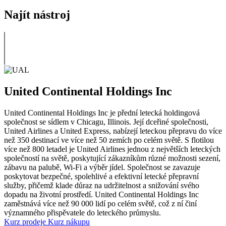
Najít nástroj
United Continental Holdings Inc
United Continental Holdings Inc je přední letecká holdingová
společnost se sídlem v Chicagu, Illinois. Její dceřiné společnosti,
United Airlines a United Express, nabízejí leteckou přepravu do více
než 350 destinací ve více než 50 zemích po celém světě. S flotilou
více než 800 letadel je United Airlines jednou z největších leteckých
společností na světě, poskytující zákazníkům různé možnosti sezení,
zábavu na palubě, Wi-Fi a výběr jídel. Společnost se zavazuje
poskytovat bezpečné, spolehlivé a efektivní letecké přepravní
služby, přičemž klade důraz na udržitelnost a snižování svého
dopadu na životní prostředí. United Continental Holdings Inc
zaměstnává více než 90 000 lidí po celém světě, což z ní činí
významného přispěvatele do leteckého průmyslu.
Kurz prodeje
Kurz nákupu