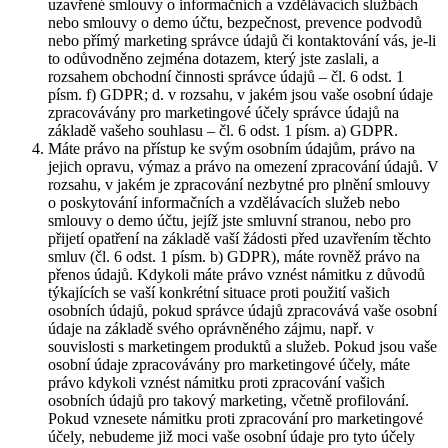
uzavřené smlouvy o informačních a vzdělávacích službách
nebo smlouvy o demo účtu, bezpečnost, prevence podvodů
nebo přímý marketing správce údajů či kontaktování vás, je-li
to odůvodněno zejména dotazem, který jste zaslali, a
rozsahem obchodní činnosti správce údajů – čl. 6 odst. 1
písm. f) GDPR; d. v rozsahu, v jakém jsou vaše osobní údaje
zpracovávány pro marketingové účely správce údajů na
základě vašeho souhlasu – čl. 6 odst. 1 písm. a) GDPR.
Máte právo na přístup ke svým osobním údajům, právo na
jejich opravu, výmaz a právo na omezení zpracování údajů. V
rozsahu, v jakém je zpracování nezbytné pro plnění smlouvy
o poskytování informačních a vzdělávacích služeb nebo
smlouvy o demo účtu, jejíž jste smluvní stranou, nebo pro
přijetí opatření na základě vaší žádosti před uzavřením těchto
smluv (čl. 6 odst. 1 písm. b) GDPR), máte rovněž právo na
přenos údajů. Kdykoli máte právo vznést námitku z důvodů
týkajících se vaší konkrétní situace proti použití vašich
osobních údajů, pokud správce údajů zpracovává vaše osobní
údaje na základě svého oprávněného zájmu, např. v
souvislosti s marketingem produktů a služeb. Pokud jsou vaše
osobní údaje zpracovávány pro marketingové účely, máte
právo kdykoli vznést námitku proti zpracování vašich
osobních údajů pro takový marketing, včetně profilování.
Pokud vznesete námitku proti zpracování pro marketingové
účely, nebudeme již moci vaše osobní údaje pro tyto účely