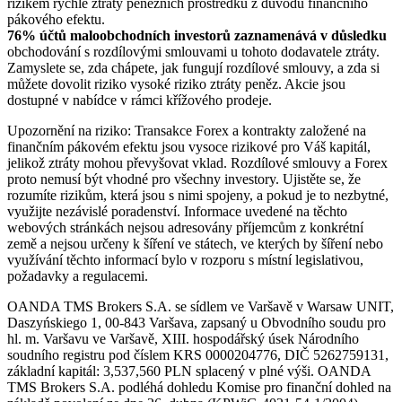
rizikem rychlé ztráty peněžních prostředků z důvodu finančního
pákového efektu.
76% účtů maloobchodních investorů zaznamenává v důsledku
obchodování s rozdílovými smlouvami u tohoto dodavatele ztráty.
Zamyslete se, zda chápete, jak fungují rozdílové smlouvy, a zda si
můžete dovolit riziko vysoké riziko ztráty peněz. Akcie jsou
dostupné v nabídce v rámci křížového prodeje.
Upozornění na riziko: Transakce Forex a kontrakty založené na
finančním pákovém efektu jsou vysoce rizikové pro Váš kapitál,
jelikož ztráty mohou převyšovat vklad. Rozdílové smlouvy a Forex
proto nemusí být vhodné pro všechny investory. Ujistěte se, že
rozumíte rizikům, která jsou s nimi spojeny, a pokud je to nezbytné,
využijte nezávislé poradenství. Informace uvedené na těchto
webových stránkách nejsou adresovány příjemcům z konkrétní
země a nejsou určeny k šíření ve státech, ve kterých by šíření nebo
využívání těchto informací bylo v rozporu s místní legislativou,
požadavky a regulacemi.
OANDA TMS Brokers S.A. se sídlem ve Varšavě v Warsaw UNIT,
Daszyńskiego 1, 00-843 Varšava, zapsaný u Obvodního soudu pro
hl. m. Varšavu ve Varšavě, XIII. hospodářský úsek Národního
soudního registru pod číslem KRS 0000204776, DIČ 5262759131,
základní kapitál: 3,537,560 PLN splacený v plné výši. OANDA
TMS Brokers S.A. podléhá dohledu Komise pro finanční dohled na