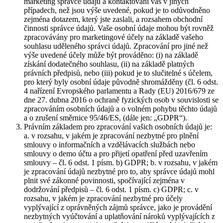
marketing správce údajů a kontaktování vás v jiných
případech, než jsou výše uvedené, pokud je to odůvodněno
zejména dotazem, který jste zaslali, a rozsahem obchodní
činnosti správce údajů. Vaše osobní údaje mohou být rovněž
zpracovávány pro marketingové účely na základě vašeho
souhlasu uděleného správci údajů. Zpracování pro jiné než
výše uvedené účely může být prováděno: (i) na základě
získání dodatečného souhlasu, (ii) na základě platných
právních předpisů, nebo (iii) pokud je to slučitelné s účelem,
pro který byly osobní údaje původně shromážděny (čl. 6 odst.
4 nařízení Evropského parlamentu a Rady (EU) 2016/679 ze
dne 27. dubna 2016 o ochraně fyzických osob v souvislosti se
zpracováním osobních údajů a o volném pohybu těchto údajů
a o zrušení směrnice 95/46/ES, (dále jen: „GDPR“).
Právním základem pro zpracování vašich osobních údajů je:
a. v rozsahu, v jakém je zpracování nezbytné pro plnění
smlouvy o informačních a vzdělávacích službách nebo
smlouvy o demo účtu a pro přijetí opatření před uzavřením
smlouvy – čl. 6 odst. 1 písm. b) GDPR; b. v rozsahu, v jakém
je zpracování údajů nezbytné pro to, aby správce údajů mohl
plnit své zákonné povinnosti, spočívající zejména v
dodržování předpisů – čl. 6 odst. 1 písm. c) GDPR; c. v
rozsahu, v jakém je zpracování nezbytné pro účely
vyplývající z oprávněných zájmů správce, jako je provádění
nezbytných vyúčtování a uplatňování nároků vyplývajících z