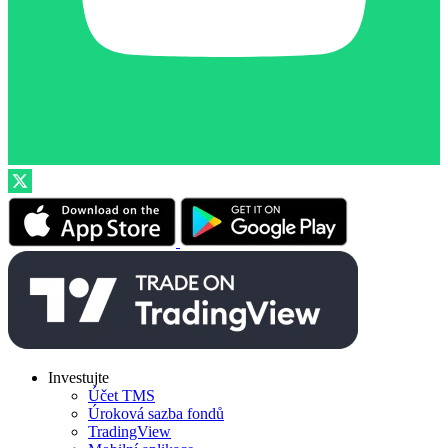
Investujte
Účet TMS
Úroková sazba fondů
TradingView