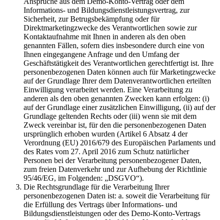
Ansprüche aus dem Demo-Konto-Vertrag oder dem
Informations- und Bildungsdienstleistungsvertrag, zur
Sicherheit, zur Betrugsbekämpfung oder für
Direktmarketingzwecke des Verantwortlichen sowie zur
Kontaktaufnahme mit Ihnen in anderen als den oben
genannten Fällen, sofern dies insbesondere durch eine von
Ihnen eingegangene Anfrage und den Umfang der
Geschäftstätigkeit des Verantwortlichen gerechtfertigt ist. Ihre
personenbezogenen Daten können auch für Marketingzwecke
auf der Grundlage Ihrer dem Datenverantwortlichen erteilten
Einwilligung verarbeitet werden. Eine Verarbeitung zu
anderen als den oben genannten Zwecken kann erfolgen: (i)
auf der Grundlage einer zusätzlichen Einwilligung, (ii) auf der
Grundlage geltenden Rechts oder (iii) wenn sie mit dem
Zweck vereinbar ist, für den die personenbezogenen Daten
ursprünglich erhoben wurden (Artikel 6 Absatz 4 der
Verordnung (EU) 2016/679 des Europäischen Parlaments und
des Rates vom 27. April 2016 zum Schutz natürlicher
Personen bei der Verarbeitung personenbezogener Daten,
zum freien Datenverkehr und zur Aufhebung der Richtlinie
95/46/EG, im Folgenden: „DSGVO“).
Die Rechtsgrundlage für die Verarbeitung Ihrer
personenbezogenen Daten ist: a. soweit die Verarbeitung für
die Erfüllung des Vertrags über Informations- und
Bildungsdienstleistungen oder des Demo-Konto-Vertrags