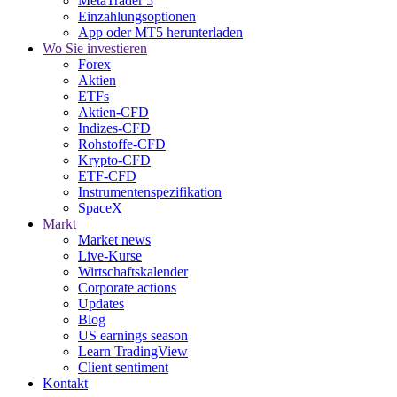
MetaTrader 5
Einzahlungsoptionen
App oder MT5 herunterladen
Wo Sie investieren
Forex
Aktien
ETFs
Aktien-CFD
Indizes-CFD
Rohstoffe-CFD
Krypto-CFD
ETF-CFD
Instrumentenspezifikation
SpaceX
Markt
Market news
Live-Kurse
Wirtschaftskalender
Corporate actions
Updates
Blog
US earnings season
Learn TradingView
Client sentiment
Kontakt