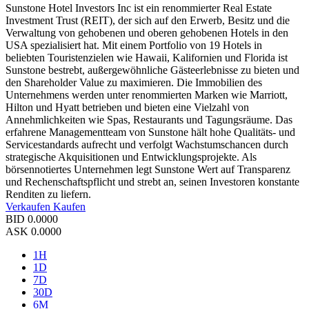
Sunstone Hotel Investors Inc ist ein renommierter Real Estate
Investment Trust (REIT), der sich auf den Erwerb, Besitz und die
Verwaltung von gehobenen und oberen gehobenen Hotels in den
USA spezialisiert hat. Mit einem Portfolio von 19 Hotels in
beliebten Touristenzielen wie Hawaii, Kalifornien und Florida ist
Sunstone bestrebt, außergewöhnliche Gästeerlebnisse zu bieten und
den Shareholder Value zu maximieren. Die Immobilien des
Unternehmens werden unter renommierten Marken wie Marriott,
Hilton und Hyatt betrieben und bieten eine Vielzahl von
Annehmlichkeiten wie Spas, Restaurants und Tagungsräume. Das
erfahrene Managementteam von Sunstone hält hohe Qualitäts- und
Servicestandards aufrecht und verfolgt Wachstumschancen durch
strategische Akquisitionen und Entwicklungsprojekte. Als
börsennotiertes Unternehmen legt Sunstone Wert auf Transparenz
und Rechenschaftspflicht und strebt an, seinen Investoren konstante
Renditen zu liefern.
Verkaufen
Kaufen
BID
0.0000
ASK
0.0000
1H
1D
7D
30D
6M