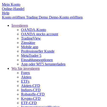
Mein Konto
Online-Handel
Help
Konto eröffnen
Trading
Demo
Demo-Konto eröffnen
Investieren
OANDA-Konto
OANDA stocks account
TradingView
Zinssätze
Mobile app
Professioneller Kunde
MetaTrader 5
Einzahlungsoptionen
App oder MT5 herunterladen
Wo Sie investieren
Forex
Aktien
ETFs
Aktien-CFD
Indizes-CFD
Rohstoffe-CFD
Krypto-CFD
ETF-CFD