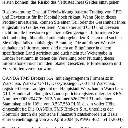
leisten können, das Risiko des Verlustes Ihres Geldes einzugehen.
Risikowarnung: Das auf Hebelwirkung basierte Trading von CFD
und Devisen ist für Ihr Kapital hoch riskant. Wenn Sie in dieses
Produkt investieren, können Sie einen Teil oder die Gesamtheit Ihres
eingezahlten Geldes verlieren. Von daher sind CFD und Devisen
nicht für alle Investoren gleichermaßen geeignet. Informieren Sie
sich unbedingt über die damit einhergehenden Risiken und suchen
Sie nötigenfalls unabhängige Beratung. Die auf dieser Website
enthaltenen Informationen sind nicht an Empfänger in einem
spezifischen Land gerichtet und auch nicht zur Weitergabe in
Länder bestimmt, in denen die Verteilung oder Nutzung dieser
Informationen nicht mit den lokalen Gesetzen, Erfordernissen und
Vorschriften vereinbar wäre.
OANDA TMS Brokers S.A. mit eingetragenem Firmensitz in
Warschau, Warsaw UNIT, Daszyńskiego 1, 00-843 Warschau,
registriert beim Landgericht der Hauptstadt Warschau in Warschau,
XIII. Handelsabteilung des Landesgerichtsregisters unter der KRS-
Nummer 0000204776, NIP-Nummer 5262759131, mit einem
Stammkapital in Höhe von 3.537,560 PLN, das in voller Höhe
eingezahlt ist. Die OANDA TMS Brokers S.A. unterliegt der
Kontrolle durch die polnische Finanzaufsichtsbehörde auf Basis
einer Genehmigung von 26. April 2004 (KPWiG-4021-54-1/2004).