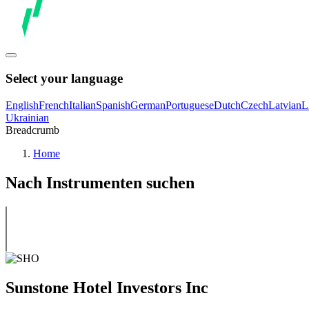
Select your language
English
French
Italian
Spanish
German
Portuguese
Dutch
Czech
Latvian
L
Ukrainian
Breadcrumb
Home
Nach Instrumenten suchen
Sunstone Hotel Investors Inc