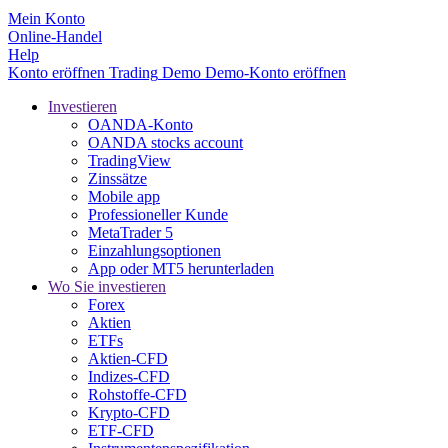
Mein Konto
Online-Handel
Help
Konto eröffnen
Trading
Demo
Demo-Konto eröffnen
Investieren
OANDA-Konto
OANDA stocks account
TradingView
Zinssätze
Mobile app
Professioneller Kunde
MetaTrader 5
Einzahlungsoptionen
App oder MT5 herunterladen
Wo Sie investieren
Forex
Aktien
ETFs
Aktien-CFD
Indizes-CFD
Rohstoffe-CFD
Krypto-CFD
ETF-CFD