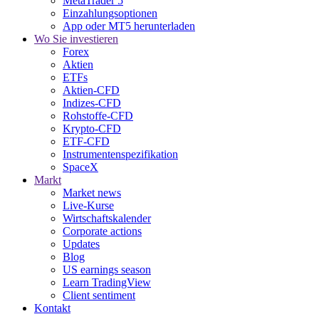
MetaTrader 5
Einzahlungsoptionen
App oder MT5 herunterladen
Wo Sie investieren
Forex
Aktien
ETFs
Aktien-CFD
Indizes-CFD
Rohstoffe-CFD
Krypto-CFD
ETF-CFD
Instrumentenspezifikation
SpaceX
Markt
Market news
Live-Kurse
Wirtschaftskalender
Corporate actions
Updates
Blog
US earnings season
Learn TradingView
Client sentiment
Kontakt