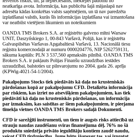
ietvertos riskus, un, ja nepieciešams, meklējiet padomu no
neatkarīga avota. Informācija, kas publicēta šajā mājaslapā nav
adresēta kādas konkrētas valsts saņēmējiem, un tā nav paredzēta
izplatīšanai valstīs, kurās šīs informācijas izplatīšana vai izmantošana
var neatbilst vietējiem likumiem un noteikumiem
OANDA TMS Brokers S.A. ar reģistrēto galveno mītni Warsaw
UNIT, Daszyńskiego 1, 00-843 Varšavā, Polijā, kas ir reģistrēta
Galvaspilsētas Varšavas Apgabaltiesā Varšavā, 13. Nacionālā tiesu
reģistra komercnodaļā ar numuru 0000204776, NIP 5262759131,
sākuma kapitāls: PLN 3 537,560 apmaksāts pilnībā. OANDA TMS
Brokers S.A. ir pakļauts Polijas Finanšu uzraudzības iestādes
uzraudzībai, balstoties uz pilnvarojumu no 2004. gada 26. aprīļa
(KPWig-4021-54-1/2004).
Pakalpojums Stocks tiek piedāvāts kā daļa no krusteniskās
pārdošanas kopā ar pakalpojumu CFD. Detalizēta informācija
par riskiem, kas izriet no atsevišķiem pakalpojumiem, kas tiek
piedāvāti kā daļa no krusteniskās pārdošanas, un informācija
par izmaksām, kas saistītas ar šiem pakalpojumiem, ir pieejama
tīmekļa vietnes OANDA TMS Brokers sadaļā Dokumenti.
CFD ir sarežģīti instrumenti, un tiem ir augsts risks attiecībā uz
strauju naudas zaudēšanu sviras finansējuma dēļ. 76% no šā
produktu sniedzēja privāto ieguldītāju kontiem zaudē naudu,
veicot CFD tirdzniecību. Jums būtu jāapsver tas, vai izprotat,