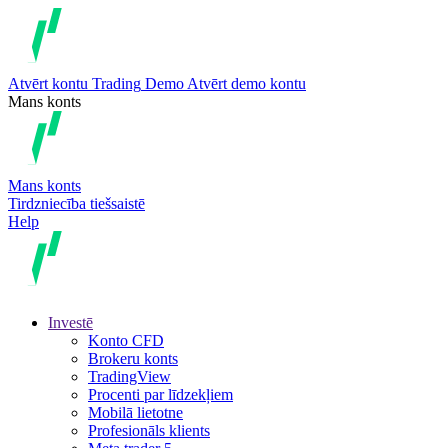
Atvērt kontu
Trading
Demo
Atvērt demo kontu
Mans konts
Mans konts
Tirdzniecība tiešsaistē
Help
Investē
Konto CFD
Brokeru konts
TradingView
Procenti par līdzekļiem
Mobilā lietotne
Profesionāls klients