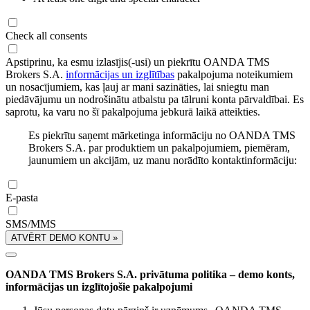
Check all consents
Apstiprinu, ka esmu izlasījis(-usi) un piekrītu OANDA TMS
Brokers S.A.
informācijas un izglītības
pakalpojuma noteikumiem
un nosacījumiem, kas ļauj ar mani sazināties, lai sniegtu man
piedāvājumu un nodrošinātu atbalstu pa tālruni konta pārvaldībai. Es
saprotu, ka varu no šī pakalpojuma jebkurā laikā atteikties.
Es piekrītu saņemt mārketinga informāciju no OANDA TMS
Brokers S.A. par produktiem un pakalpojumiem, piemēram,
jaunumiem un akcijām, uz manu norādīto kontaktinformāciju:
E-pasta
SMS/MMS
ATVĒRT DEMO KONTU »
OANDA TMS Brokers S.A. privātuma politika – demo konts,
informācijas un izglītojošie pakalpojumi