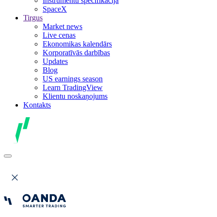
Instrumentu specifikācija
SpaceX
Tirgus
Market news
Live cenas
Ekonomikas kalendārs
Korporatīvās darbības
Updates
Blog
US earnings season
Learn TradingView
Klientu noskaņojums
Kontakts