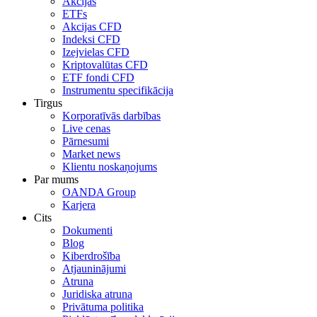
Akcijas
ETFs
Akcijas CFD
Indeksi CFD
Izejvielas CFD
Kriptovalūtas CFD
ETF fondi CFD
Instrumentu specifikācija
Tirgus
Korporatīvās darbības
Live cenas
Pārnesumi
Market news
Klientu noskaņojums
Par mums
OANDA Group
Karjera
Cits
Dokumenti
Blog
Kiberdrošība
Atjauninājumi
Atruna
Juridiska atruna
Privātuma politika