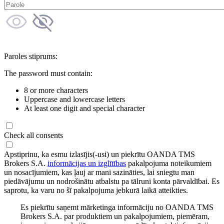
Paroles stiprums:
The password must contain:
8 or more characters
Uppercase and lowercase letters
At least one digit and special character
Check all consents
Apstiprinu, ka esmu izlasījis(-usi) un piekrītu OANDA TMS
Brokers S.A.
informācijas un izglītības
pakalpojuma noteikumiem
un nosacījumiem, kas ļauj ar mani sazināties, lai sniegtu man
piedāvājumu un nodrošinātu atbalstu pa tālruni konta pārvaldībai. Es
saprotu, ka varu no šī pakalpojuma jebkurā laikā atteikties.
Es piekrītu saņemt mārketinga informāciju no OANDA TMS
Brokers S.A. par produktiem un pakalpojumiem, piemēram,