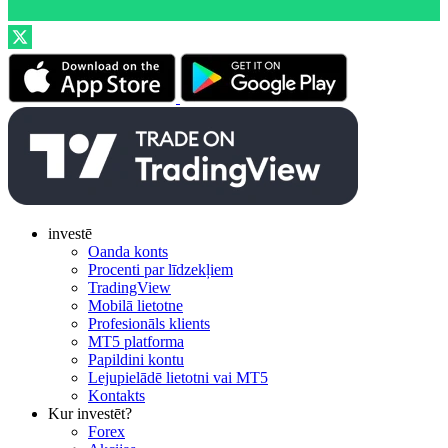
investē
Oanda konts
Procenti par līdzekļiem
TradingView
Mobilā lietotne
Profesionāls klients
MT5 platforma
Papildini kontu
Lejupielādē lietotni vai MT5
Kontakts
Kur investēt?
Forex