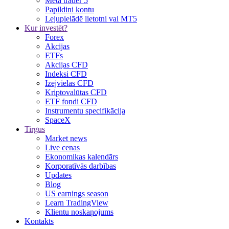
Meta trader 5
Papildini kontu
Lejupielādē lietotni vai MT5
Kur investēt?
Forex
Akcijas
ETFs
Akcijas CFD
Indeksi CFD
Izejvielas CFD
Kriptovalūtas CFD
ETF fondi CFD
Instrumentu specifikācija
SpaceX
Tirgus
Market news
Live cenas
Ekonomikas kalendārs
Korporatīvās darbības
Updates
Blog
US earnings season
Learn TradingView
Klientu noskaņojums
Kontakts