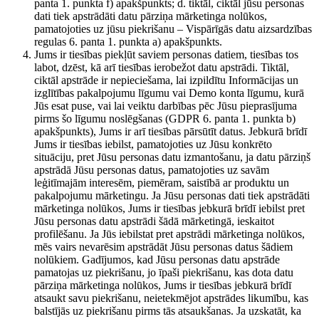
panta 1. punkta f) apakšpunkts; d. tiktāl, ciktāl jūsu personas
dati tiek apstrādāti datu pārziņa mārketinga nolūkos,
pamatojoties uz jūsu piekrišanu – Vispārīgās datu aizsardzības
regulas 6. panta 1. punkta a) apakšpunkts.
Jums ir tiesības piekļūt saviem personas datiem, tiesības tos
labot, dzēst, kā arī tiesības ierobežot datu apstrādi. Tiktāl,
ciktāl apstrāde ir nepieciešama, lai izpildītu Informācijas un
izglītības pakalpojumu līgumu vai Demo konta līgumu, kurā
Jūs esat puse, vai lai veiktu darbības pēc Jūsu pieprasījuma
pirms šo līgumu noslēgšanas (GDPR 6. panta 1. punkta b)
apakšpunkts), Jums ir arī tiesības pārsūtīt datus. Jebkurā brīdī
Jums ir tiesības iebilst, pamatojoties uz Jūsu konkrēto
situāciju, pret Jūsu personas datu izmantošanu, ja datu pārziņš
apstrādā Jūsu personas datus, pamatojoties uz savām
leģitīmajām interesēm, piemēram, saistībā ar produktu un
pakalpojumu mārketingu. Ja Jūsu personas dati tiek apstrādāti
mārketinga nolūkos, Jums ir tiesības jebkurā brīdī iebilst pret
Jūsu personas datu apstrādi šādā mārketingā, ieskaitot
profilēšanu. Ja Jūs iebilstat pret apstrādi mārketinga nolūkos,
mēs vairs nevarēsim apstrādāt Jūsu personas datus šādiem
nolūkiem. Gadījumos, kad Jūsu personas datu apstrāde
pamatojas uz piekrišanu, jo īpaši piekrišanu, kas dota datu
pārziņa mārketinga nolūkos, Jums ir tiesības jebkurā brīdī
atsaukt savu piekrišanu, neietekmējot apstrādes likumību, kas
balstījās uz piekrišanu pirms tās atsaukšanas. Ja uzskatāt, ka