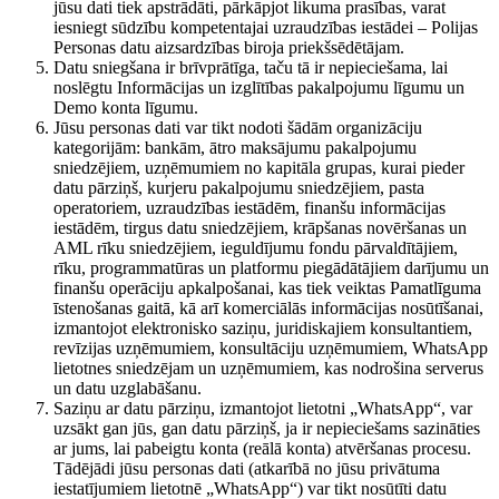
jūsu dati tiek apstrādāti, pārkāpjot likuma prasības, varat
iesniegt sūdzību kompetentajai uzraudzības iestādei – Polijas
Personas datu aizsardzības biroja priekšsēdētājam.
Datu sniegšana ir brīvprātīga, taču tā ir nepieciešama, lai
noslēgtu Informācijas un izglītības pakalpojumu līgumu un
Demo konta līgumu.
Jūsu personas dati var tikt nodoti šādām organizāciju
kategorijām: bankām, ātro maksājumu pakalpojumu
sniedzējiem, uzņēmumiem no kapitāla grupas, kurai pieder
datu pārziņš, kurjeru pakalpojumu sniedzējiem, pasta
operatoriem, uzraudzības iestādēm, finanšu informācijas
iestādēm, tirgus datu sniedzējiem, krāpšanas novēršanas un
AML rīku sniedzējiem, ieguldījumu fondu pārvaldītājiem,
rīku, programmatūras un platformu piegādātājiem darījumu un
finanšu operāciju apkalpošanai, kas tiek veiktas Pamatlīguma
īstenošanas gaitā, kā arī komerciālās informācijas nosūtīšanai,
izmantojot elektronisko saziņu, juridiskajiem konsultantiem,
revīzijas uzņēmumiem, konsultāciju uzņēmumiem, WhatsApp
lietotnes sniedzējam un uzņēmumiem, kas nodrošina serverus
un datu uzglabāšanu.
Saziņu ar datu pārziņu, izmantojot lietotni „WhatsApp“, var
uzsākt gan jūs, gan datu pārziņš, ja ir nepieciešams sazināties
ar jums, lai pabeigtu konta (reālā konta) atvēršanas procesu.
Tādējādi jūsu personas dati (atkarībā no jūsu privātuma
iestatījumiem lietotnē „WhatsApp“) var tikt nosūtīti datu