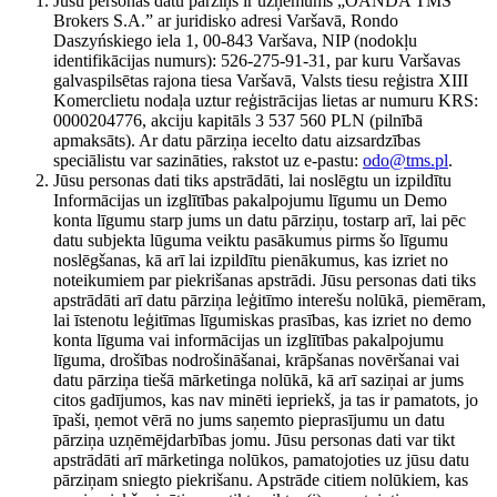
Jūsu personas datu pārziņš ir uzņēmums „OANDA TMS
Brokers S.A.” ar juridisko adresi Varšavā, Rondo
Daszyńskiego iela 1, 00-843 Varšava, NIP (nodokļu
identifikācijas numurs): 526-275-91-31, par kuru Varšavas
galvaspilsētas rajona tiesa Varšavā, Valsts tiesu reģistra XIII
Komerclietu nodaļa uztur reģistrācijas lietas ar numuru KRS:
0000204776, akciju kapitāls 3 537 560 PLN (pilnībā
apmaksāts). Ar datu pārziņa iecelto datu aizsardzības
speciālistu var sazināties, rakstot uz e-pastu:
odo@tms.pl
.
Jūsu personas dati tiks apstrādāti, lai noslēgtu un izpildītu
Informācijas un izglītības pakalpojumu līgumu un Demo
konta līgumu starp jums un datu pārziņu, tostarp arī, lai pēc
datu subjekta lūguma veiktu pasākumus pirms šo līgumu
noslēgšanas, kā arī lai izpildītu pienākumus, kas izriet no
noteikumiem par piekrišanas apstrādi. Jūsu personas dati tiks
apstrādāti arī datu pārziņa leģitīmo interešu nolūkā, piemēram,
lai īstenotu leģitīmas līgumiskas prasības, kas izriet no demo
konta līguma vai informācijas un izglītības pakalpojumu
līguma, drošības nodrošināšanai, krāpšanas novēršanai vai
datu pārziņa tiešā mārketinga nolūkā, kā arī saziņai ar jums
citos gadījumos, kas nav minēti iepriekš, ja tas ir pamatots, jo
īpaši, ņemot vērā no jums saņemto pieprasījumu un datu
pārziņa uzņēmējdarbības jomu. Jūsu personas dati var tikt
apstrādāti arī mārketinga nolūkos, pamatojoties uz jūsu datu
pārziņam sniegto piekrišanu. Apstrāde citiem nolūkiem, kas