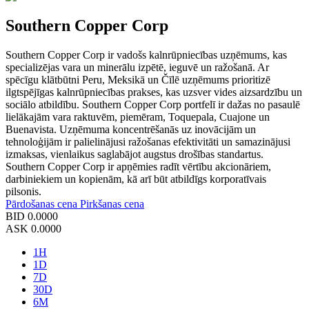
Southern Copper Corp
Southern Copper Corp ir vadošs kalnrūpniecības uzņēmums, kas
specializējas vara un minerālu izpētē, ieguvē un ražošanā. Ar
spēcīgu klātbūtni Peru, Meksikā un Čīlē uzņēmums prioritizē
ilgtspējīgas kalnrūpniecības prakses, kas uzsver vides aizsardzību un
sociālo atbildību. Southern Copper Corp portfelī ir dažas no pasaulē
lielākajām vara raktuvēm, piemēram, Toquepala, Cuajone un
Buenavista. Uzņēmuma koncentrēšanās uz inovācijām un
tehnoloģijām ir palielinājusi ražošanas efektivitāti un samazinājusi
izmaksas, vienlaikus saglabājot augstus drošības standartus.
Southern Copper Corp ir apņēmies radīt vērtību akcionāriem,
darbiniekiem un kopienām, kā arī būt atbildīgs korporatīvais
pilsonis.
Pārdošanas cena
Pirkšanas cena
BID
0.0000
ASK
0.0000
1H
1D
7D
30D
6M