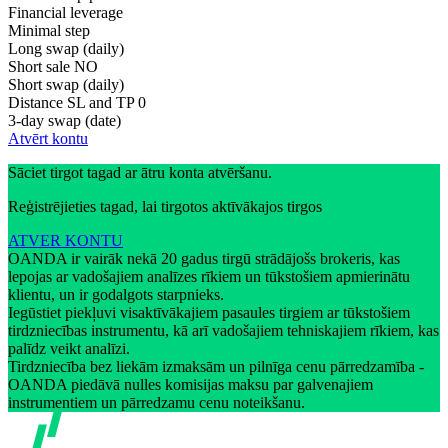
Financial leverage
Minimal step
Long swap (daily)
Short sale
NO
Short swap (daily)
Distance SL and TP
0
3-day swap (date)
Atvērt kontu
Sāciet tirgot tagad ar ātru konta atvēršanu.
Reģistrējieties tagad, lai tirgotos aktīvākajos tirgos
ATVER KONTU
OANDA ir vairāk nekā 20 gadus tirgū strādājošs brokeris, kas
lepojas ar vadošajiem analīzes rīkiem un tūkstošiem apmierinātu
klientu, un ir godalgots starpnieks.
Iegūstiet piekļuvi visaktīvākajiem pasaules tirgiem ar tūkstošiem
tirdzniecības instrumentu, kā arī vadošajiem tehniskajiem rīkiem, kas
palīdz veikt analīzi.
Tirdzniecība bez liekām izmaksām un pilnīga cenu pārredzamība -
OANDA piedāvā nulles komisijas maksu par galvenajiem
instrumentiem un pārredzamu cenu noteikšanu.