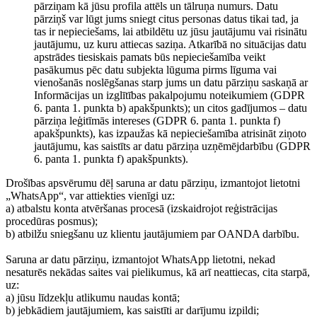
pārziņam kā jūsu profila attēls un tālruņa numurs. Datu
pārziņš var lūgt jums sniegt citus personas datus tikai tad, ja
tas ir nepieciešams, lai atbildētu uz jūsu jautājumu vai risinātu
jautājumu, uz kuru attiecas saziņa. Atkarībā no situācijas datu
apstrādes tiesiskais pamats būs nepieciešamība veikt
pasākumus pēc datu subjekta lūguma pirms līguma vai
vienošanās noslēgšanas starp jums un datu pārziņu saskaņā ar
Informācijas un izglītības pakalpojumu noteikumiem (GDPR
6. panta 1. punkta b) apakšpunkts); un citos gadījumos – datu
pārziņa leģitīmās intereses (GDPR 6. panta 1. punkta f)
apakšpunkts), kas izpaužas kā nepieciešamība atrisināt ziņoto
jautājumu, kas saistīts ar datu pārziņa uzņēmējdarbību (GDPR
6. panta 1. punkta f) apakšpunkts).
Drošības apsvērumu dēļ saruna ar datu pārziņu, izmantojot lietotni
„WhatsApp“, var attiekties vienīgi uz:
a) atbalstu konta atvēršanas procesā (izskaidrojot reģistrācijas
procedūras posmus);
b) atbilžu sniegšanu uz klientu jautājumiem par OANDA darbību.
Saruna ar datu pārziņu, izmantojot WhatsApp lietotni, nekad
nesaturēs nekādas saites vai pielikumus, kā arī neattiecas, cita starpā,
uz:
a) jūsu līdzekļu atlikumu naudas kontā;
b) jebkādiem jautājumiem, kas saistīti ar darījumu izpildi;