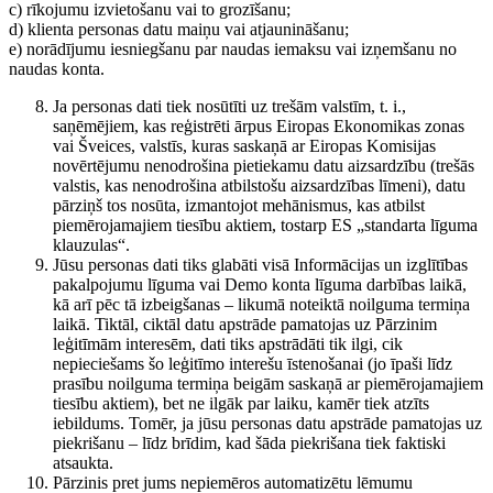
c) rīkojumu izvietošanu vai to grozīšanu;
d) klienta personas datu maiņu vai atjaunināšanu;
e) norādījumu iesniegšanu par naudas iemaksu vai izņemšanu no
naudas konta.
Ja personas dati tiek nosūtīti uz trešām valstīm, t. i.,
saņēmējiem, kas reģistrēti ārpus Eiropas Ekonomikas zonas
vai Šveices, valstīs, kuras saskaņā ar Eiropas Komisijas
novērtējumu nenodrošina pietiekamu datu aizsardzību (trešās
valstis, kas nenodrošina atbilstošu aizsardzības līmeni), datu
pārziņš tos nosūta, izmantojot mehānismus, kas atbilst
piemērojamajiem tiesību aktiem, tostarp ES „standarta līguma
klauzulas“.
Jūsu personas dati tiks glabāti visā Informācijas un izglītības
pakalpojumu līguma vai Demo konta līguma darbības laikā,
kā arī pēc tā izbeigšanas – likumā noteiktā noilguma termiņa
laikā. Tiktāl, ciktāl datu apstrāde pamatojas uz Pārzinim
leģitīmām interesēm, dati tiks apstrādāti tik ilgi, cik
nepieciešams šo leģitīmo interešu īstenošanai (jo īpaši līdz
prasību noilguma termiņa beigām saskaņā ar piemērojamajiem
tiesību aktiem), bet ne ilgāk par laiku, kamēr tiek atzīts
iebildums. Tomēr, ja jūsu personas datu apstrāde pamatojas uz
piekrišanu – līdz brīdim, kad šāda piekrišana tiek faktiski
atsaukta.
Pārzinis pret jums nepiemēros automatizētu lēmumu