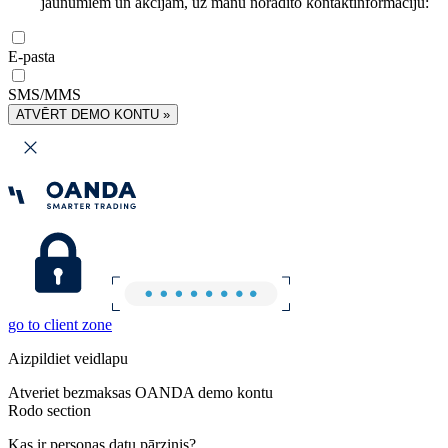
jaunumiem un akcijām, uz manu norādīto kontaktinformāciju:
E-pasta
SMS/MMS
ATVĒRT DEMO KONTU »
go to client zone
Aizpildiet veidlapu
Atveriet bezmaksas OANDA demo kontu
Rodo section
Kas ir personas datu pārzinis?