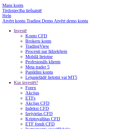
Mans konts
Tirdzniecība tiešsaistē
Help
Atvērt kontu
Trading
Demo
Atvērt demo kontu
Investē
Konto CFD
Brokeru konts
TradingView
Procenti par līdzekļiem
Mobilā lietotne
Profesionāls klients
Meta trader 5
Papildini kontu
Lejupielādē lietotni vai MT5
Kur investēt?
Forex
Akcijas
ETFs
Akcijas CFD
Indeksi CFD
Izejvielas CFD
Kriptovalūtas CFD
ETF fondi CFD