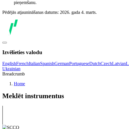
pieņemšanu.
Pēdējās atjaunināšanas datums: 2026. gada 4. marts.
Izvēlieties valodu
English
French
Italian
Spanish
German
Portuguese
Dutch
Czech
Latvian
L
Ukrainian
Breadcrumb
Home
Meklēt instrumentus