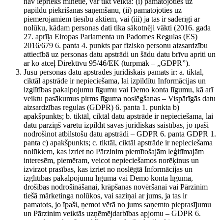
nav iepriekš minētie, var tikt veikta: (i) pamatojoties uz
papildu piekrišanas saņemšanu, (ii) pamatojoties uz
piemērojamiem tiesību aktiem, vai (iii) ja tas ir saderīgi ar
nolūku, kādam personas dati tika sākotnēji vākti (2016. gada
27. aprīļa Eiropas Parlamenta un Padomes Regulas (ES)
2016/679 6. panta 4. punkts par fizisko personu aizsardzību
attiecībā uz personas datu apstrādi un šādu datu brīvu apriti un
ar ko atceļ Direktīvu 95/46/EK (turpmāk – „GDPR”).
Jūsu personas datu apstrādes juridiskais pamats ir: a. tiktāl,
ciktāl apstrāde ir nepieciešama, lai izpildītu Informācijas un
izglītības pakalpojumu līgumu vai Demo konta līgumu, kā arī
veiktu pasākumus pirms līguma noslēgšanas – Vispārīgās datu
aizsardzības regulas (GDPR) 6. panta 1. punkta b)
apakšpunkts; b. tiktāl, ciktāl datu apstrāde ir nepieciešama, lai
datu pārziņš varētu izpildīt savas juridiskās saistības, jo īpaši
nodrošinot atbilstošu datu apstrādi – GDPR 6. panta GDPR 1.
panta c) apakšpunkts; c. tiktāl, ciktāl apstrāde ir nepieciešama
nolūkiem, kas izriet no Pārzinim piemītošajām leģitīmajām
interesēm, piemēram, veicot nepieciešamos norēķinus un
izvirzot prasības, kas izriet no noslēgtā Informācijas un
izglītības pakalpojumu līguma vai Demo konta līguma,
drošības nodrošināšanai, krāpšanas novēršanai vai Pārzinim
tiešā mārketinga nolūkos, vai saziņai ar jums, ja tas ir
pamatots, jo īpaši, ņemot vērā no jums saņemto pieprasījumu
un Pārzinim veiktās uzņēmējdarbības apjomu – GDPR 6.