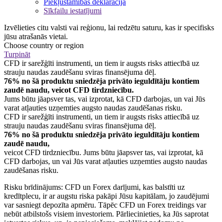
Piekļūstamības deklarācija
Sīkfailu iestatījumi
Izvēlieties citu valsti vai reģionu, lai redzētu saturu, kas ir specifisks
jūsu atrašanās vietai.
Choose country or region
Turpināt
CFD ir sarežģīti instrumenti, un tiem ir augsts risks attiecībā uz
strauju naudas zaudēšanu sviras finansējuma dēļ.
76% no šā produktu sniedzēja privāto ieguldītāju kontiem
zaudē naudu, veicot CFD tirdzniecību.
Jums būtu jāapsver tas, vai izprotat, kā CFD darbojas, un vai Jūs
varat atļauties uzņemties augsto naudas zaudēšanas risku.
CFD ir sarežģīti instrumenti, un tiem ir augsts risks attiecībā uz
strauju naudas zaudēšanu sviras finansējuma dēļ.
76% no šā produktu sniedzēja privāto ieguldītāju kontiem
zaudē naudu,
veicot CFD tirdzniecību. Jums būtu jāapsver tas, vai izprotat, kā
CFD darbojas, un vai Jūs varat atļauties uzņemties augsto naudas
zaudēšanas risku.
Risku brīdinājums: CFD un Forex darījumi, kas balstīti uz
kredītplecu, ir ar augstu riska pakāpi Jūsu kapitālam, jo zaudējumi
var sasniegt depozīta apmēru. Tāpēc CFD un Forex treidings var
nebūt atbilstošs visiem investoriem. Pārliecinieties, ka Jūs saprotat