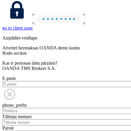
go to client zone
Aizpildiet veidlapu
Atveriet bezmaksas OANDA demo kontu
Rodo section
Kas ir personas datu pārzinis?
OANDA TMS Brokers S.A.
E-pasts
phone_prefix
Tālruņa numurs
Parole