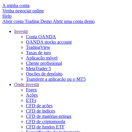
A minha conta
Venha negociar online
Help
Abrir conta
Trading
Demo
Abrir uma conta demo
Investir
Conta OANDA
OANDA stocks account
TradingView
Taxas de juro
Aplicação móvel
Cliente profissional
MetaTrader 5
Opções de depósito
Transferir a aplicação ou o MT5
Onde investir
Forex
Ações
ETFs
CFD de ações
CFD de índices
CFD de matérias-primas
CFD de criptomoeda
CFD de fundos ETF