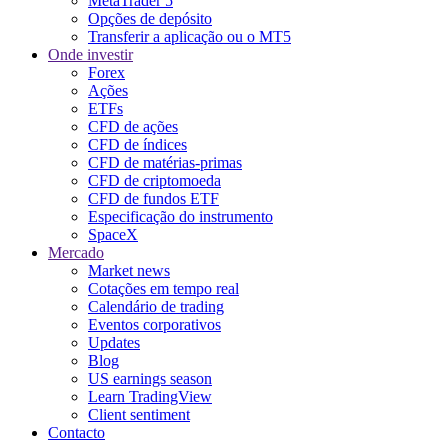
MetaTrader 5
Opções de depósito
Transferir a aplicação ou o MT5
Onde investir
Forex
Ações
ETFs
CFD de ações
CFD de índices
CFD de matérias-primas
CFD de criptomoeda
CFD de fundos ETF
Especificação do instrumento
SpaceX
Mercado
Market news
Cotações em tempo real
Calendário de trading
Eventos corporativos
Updates
Blog
US earnings season
Learn TradingView
Client sentiment
Contacto