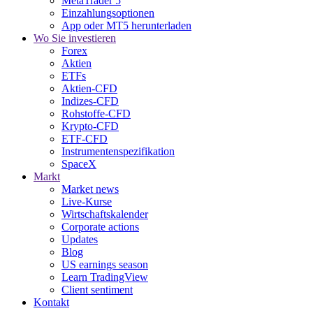
MetaTrader 5
Einzahlungsoptionen
App oder MT5 herunterladen
Wo Sie investieren
Forex
Aktien
ETFs
Aktien-CFD
Indizes-CFD
Rohstoffe-CFD
Krypto-CFD
ETF-CFD
Instrumentenspezifikation
SpaceX
Markt
Market news
Live-Kurse
Wirtschaftskalender
Corporate actions
Updates
Blog
US earnings season
Learn TradingView
Client sentiment
Kontakt