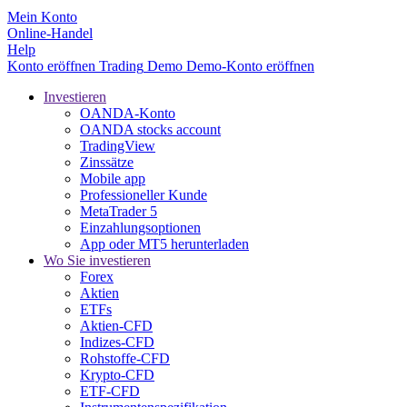
Mein Konto
Online-Handel
Help
Konto eröffnen
Trading
Demo
Demo-Konto eröffnen
Investieren
OANDA-Konto
OANDA stocks account
TradingView
Zinssätze
Mobile app
Professioneller Kunde
MetaTrader 5
Einzahlungsoptionen
App oder MT5 herunterladen
Wo Sie investieren
Forex
Aktien
ETFs
Aktien-CFD
Indizes-CFD
Rohstoffe-CFD
Krypto-CFD
ETF-CFD