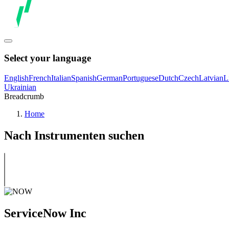
Select your language
English
French
Italian
Spanish
German
Portuguese
Dutch
Czech
Latvian
L
Ukrainian
Breadcrumb
Home
Nach Instrumenten suchen
ServiceNow Inc