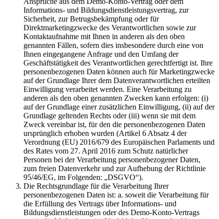
Ansprüche aus dem Demo-Konto-Vertrag oder dem
Informations- und Bildungsdienstleistungsvertrag, zur
Sicherheit, zur Betrugsbekämpfung oder für
Direktmarketingzwecke des Verantwortlichen sowie zur
Kontaktaufnahme mit Ihnen in anderen als den oben
genannten Fällen, sofern dies insbesondere durch eine von
Ihnen eingegangene Anfrage und den Umfang der
Geschäftstätigkeit des Verantwortlichen gerechtfertigt ist. Ihre
personenbezogenen Daten können auch für Marketingzwecke
auf der Grundlage Ihrer dem Datenverantwortlichen erteilten
Einwilligung verarbeitet werden. Eine Verarbeitung zu
anderen als den oben genannten Zwecken kann erfolgen: (i)
auf der Grundlage einer zusätzlichen Einwilligung, (ii) auf der
Grundlage geltenden Rechts oder (iii) wenn sie mit dem
Zweck vereinbar ist, für den die personenbezogenen Daten
ursprünglich erhoben wurden (Artikel 6 Absatz 4 der
Verordnung (EU) 2016/679 des Europäischen Parlaments und
des Rates vom 27. April 2016 zum Schutz natürlicher
Personen bei der Verarbeitung personenbezogener Daten,
zum freien Datenverkehr und zur Aufhebung der Richtlinie
95/46/EG, im Folgenden: „DSGVO“).
Die Rechtsgrundlage für die Verarbeitung Ihrer
personenbezogenen Daten ist: a. soweit die Verarbeitung für
die Erfüllung des Vertrags über Informations- und
Bildungsdienstleistungen oder des Demo-Konto-Vertrags