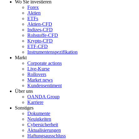
Wo Sie investieren
Forex
Aktien
ETFs
Aktien-CFD
Indizes-CFD
Rohstoffe-CFD
Krypto-CFD
ETF-CFD
Instrumentenspezifikation
Markt
Corporate actions
Live-Kurse
Rollovers
Market news
Kundensentiment
Über uns
OANDA Group
Karriere
Sonstiges
Dokumente
Neuigkeiten
Cybersicherheit
Aktualisierungen
Haftungsausschluss