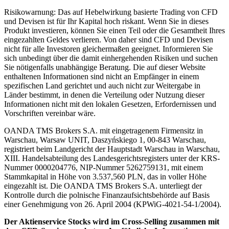
Risikowarnung: Das auf Hebelwirkung basierte Trading von CFD
und Devisen ist für Ihr Kapital hoch riskant. Wenn Sie in dieses
Produkt investieren, können Sie einen Teil oder die Gesamtheit Ihres
eingezahlten Geldes verlieren. Von daher sind CFD und Devisen
nicht für alle Investoren gleichermaßen geeignet. Informieren Sie
sich unbedingt über die damit einhergehenden Risiken und suchen
Sie nötigenfalls unabhängige Beratung. Die auf dieser Website
enthaltenen Informationen sind nicht an Empfänger in einem
spezifischen Land gerichtet und auch nicht zur Weitergabe in
Länder bestimmt, in denen die Verteilung oder Nutzung dieser
Informationen nicht mit den lokalen Gesetzen, Erfordernissen und
Vorschriften vereinbar wäre.
OANDA TMS Brokers S.A. mit eingetragenem Firmensitz in
Warschau, Warsaw UNIT, Daszyńskiego 1, 00-843 Warschau,
registriert beim Landgericht der Hauptstadt Warschau in Warschau,
XIII. Handelsabteilung des Landesgerichtsregisters unter der KRS-
Nummer 0000204776, NIP-Nummer 5262759131, mit einem
Stammkapital in Höhe von 3.537,560 PLN, das in voller Höhe
eingezahlt ist. Die OANDA TMS Brokers S.A. unterliegt der
Kontrolle durch die polnische Finanzaufsichtsbehörde auf Basis
einer Genehmigung von 26. April 2004 (KPWiG-4021-54-1/2004).
Der Aktienservice Stocks wird im Cross-Selling zusammen mit