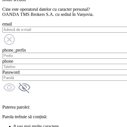
Cine este operatorul datelor cu caracter personal?
OANDA TMS Brokers S.A. cu sediul în Varșovia.
email
phone_prefix
phone
Password
Puterea parolei:
Parola trebuie să conțină:
8 sau mai multe caractere