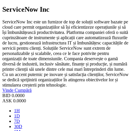
ServiceNow Inc
ServiceNow Inc este un furnizor de top de soluții software bazate pe
cloud care permit organizațiilor să își eficientizeze operațiunile și să
își îmbunătățească productivitatea. Platforma companiei oferă o suită
cuprinzătoare de instrumente și aplicații care automatizează fluxurile
de lucru, gestionează infrastructura IT și îmbunătățesc capacitățile de
servicii pentru clienți. Soluțiile ServiceNow sunt extrem de
personalizabile și scalabile, ceea ce le face potrivite pentru
organizații de toate dimensiunile. Compania deservește o gamă
diversă de industrii, inclusiv sănătate, finanțe și producție, și numără
printre clienții săi unele dintre cele mai mari întreprinderi din lume.
Cu un accent puternic pe inovare și satisfacția clienților, ServiceNow
se dedică sprijinirii organizațiilor în atingerea obiectivelor lor și
stimularea creșterii prin tehnologie.
Vinde
Cumpără
BID
0.0000
ASK
0.0000
1H
1D
7D
30D