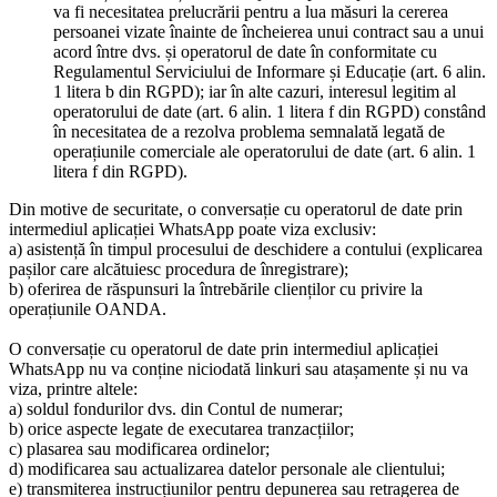
va fi necesitatea prelucrării pentru a lua măsuri la cererea
persoanei vizate înainte de încheierea unui contract sau a unui
acord între dvs. și operatorul de date în conformitate cu
Regulamentul Serviciului de Informare și Educație (art. 6 alin.
1 litera b din RGPD); iar în alte cazuri, interesul legitim al
operatorului de date (art. 6 alin. 1 litera f din RGPD) constând
în necesitatea de a rezolva problema semnalată legată de
operațiunile comerciale ale operatorului de date (art. 6 alin. 1
litera f din RGPD).
Din motive de securitate, o conversație cu operatorul de date prin
intermediul aplicației WhatsApp poate viza exclusiv:
a) asistență în timpul procesului de deschidere a contului (explicarea
pașilor care alcătuiesc procedura de înregistrare);
b) oferirea de răspunsuri la întrebările clienților cu privire la
operațiunile OANDA.
O conversație cu operatorul de date prin intermediul aplicației
WhatsApp nu va conține niciodată linkuri sau atașamente și nu va
viza, printre altele:
a) soldul fondurilor dvs. din Contul de numerar;
b) orice aspecte legate de executarea tranzacțiilor;
c) plasarea sau modificarea ordinelor;
d) modificarea sau actualizarea datelor personale ale clientului;
e) transmiterea instrucțiunilor pentru depunerea sau retragerea de