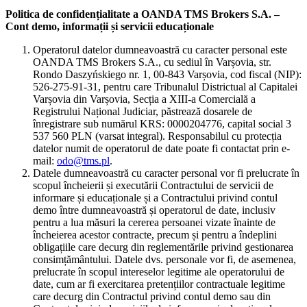
Politica de confidențialitate a OANDA TMS Brokers S.A. –
Cont demo, informații și servicii educaționale
Operatorul datelor dumneavoastră cu caracter personal este
OANDA TMS Brokers S.A., cu sediul în Varșovia, str.
Rondo Daszyńskiego nr. 1, 00-843 Varșovia, cod fiscal (NIP):
526-275-91-31, pentru care Tribunalul Districtual al Capitalei
Varșovia din Varșovia, Secția a XIII-a Comercială a
Registrului Național Judiciar, păstrează dosarele de
înregistrare sub numărul KRS: 0000204776, capital social 3
537 560 PLN (varsat integral). Responsabilul cu protecția
datelor numit de operatorul de date poate fi contactat prin e-
mail:
odo@tms.pl
.
Datele dumneavoastră cu caracter personal vor fi prelucrate în
scopul încheierii și executării Contractului de servicii de
informare și educaționale și a Contractului privind contul
demo între dumneavoastră și operatorul de date, inclusiv
pentru a lua măsuri la cererea persoanei vizate înainte de
încheierea acestor contracte, precum și pentru a îndeplini
obligațiile care decurg din reglementările privind gestionarea
consimțământului. Datele dvs. personale vor fi, de asemenea,
prelucrate în scopul intereselor legitime ale operatorului de
date, cum ar fi exercitarea pretențiilor contractuale legitime
care decurg din Contractul privind contul demo sau din