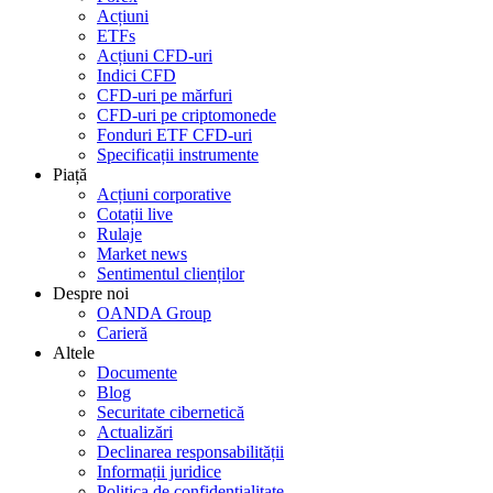
Acțiuni
ETFs
Acțiuni CFD-uri
Indici CFD
CFD-uri pe mărfuri
CFD-uri pe criptomonede
Fonduri ETF CFD-uri
Specificații instrumente
Piață
Acțiuni corporative
Cotații live
Rulaje
Market news
Sentimentul clienților
Despre noi
OANDA Group
Carieră
Altele
Documente
Blog
Securitate cibernetică
Actualizări
Declinarea responsabilității
Informații juridice
Politica de confidențialitate