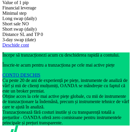
Value of 1 pip
Financial leverage
Minimal step
Long swap (daily)
Short sale
NO
Short swap (daily)
Distance SL and TP
0
3-day swap (date)
Deschide cont
Începe să tranzacționezi acum cu deschiderea rapidă a contului.
Înscrie-te acum pentru a tranzacționa pe cele mai active piețe
CONTO DESCHIS
Cu peste 20 de ani de experiență pe piețe, instrumente de analiză de
vârf și mii de clienți mulțumiți, OANDA se mândrește cu faptul că
este un broker premiat.
Obține acces la cele mai active piețe globale, cu mii de instrumente
de tranzacționare la îndemână, precum și instrumente tehnice de vârf
care te ajută în analiză.
Tranzacționează fără costuri inutile și cu transparență totală a
prețurilor - OANDA oferă zero comisioane pentru instrumentele
principale și prețuri transparente.