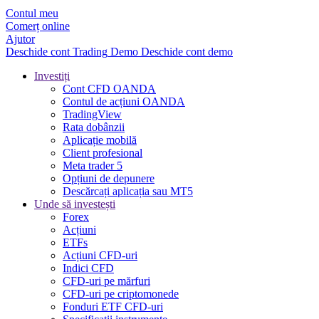
Contul meu
Comerț online
Ajutor
Deschide cont
Trading
Demo
Deschide cont demo
Investiți
Cont CFD OANDA
Contul de acțiuni OANDA
TradingView
Rata dobânzii
Aplicație mobilă
Client profesional
Meta trader 5
Opțiuni de depunere
Descărcați aplicația sau MT5
Unde să investești
Forex
Acțiuni
ETFs
Acțiuni CFD-uri
Indici CFD
CFD-uri pe mărfuri
CFD-uri pe criptomonede
Fonduri ETF CFD-uri