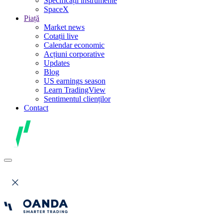
Specificații instrumente
SpaceX
Piață
Market news
Cotații live
Calendar economic
Acțiuni corporative
Updates
Blog
US earnings season
Learn TradingView
Sentimentul clienților
Contact