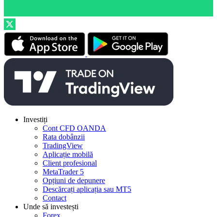
Investiți
Cont CFD OANDA
Rata dobânzii
TradingView
Aplicație mobilă
Client profesional
MetaTrader 5
Opțiuni de depunere
Descărcați aplicația sau MT5
Contact
Unde să investești
Forex