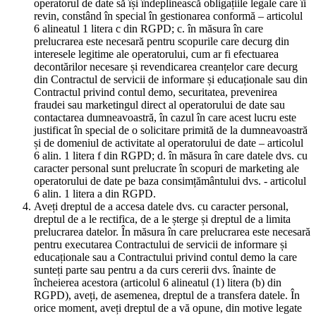
operatorul de date să își îndeplinească obligațiile legale care îi
revin, constând în special în gestionarea conformă – articolul
6 alineatul 1 litera c din RGPD; c. în măsura în care
prelucrarea este necesară pentru scopurile care decurg din
interesele legitime ale operatorului, cum ar fi efectuarea
decontărilor necesare și revendicarea creanțelor care decurg
din Contractul de servicii de informare și educaționale sau din
Contractul privind contul demo, securitatea, prevenirea
fraudei sau marketingul direct al operatorului de date sau
contactarea dumneavoastră, în cazul în care acest lucru este
justificat în special de o solicitare primită de la dumneavoastră
și de domeniul de activitate al operatorului de date – articolul
6 alin. 1 litera f din RGPD; d. în măsura în care datele dvs. cu
caracter personal sunt prelucrate în scopuri de marketing ale
operatorului de date pe baza consimțământului dvs. - articolul
6 alin. 1 litera a din RGPD.
Aveți dreptul de a accesa datele dvs. cu caracter personal,
dreptul de a le rectifica, de a le șterge și dreptul de a limita
prelucrarea datelor. În măsura în care prelucrarea este necesară
pentru executarea Contractului de servicii de informare și
educaționale sau a Contractului privind contul demo la care
sunteți parte sau pentru a da curs cererii dvs. înainte de
încheierea acestora (articolul 6 alineatul (1) litera (b) din
RGPD), aveți, de asemenea, dreptul de a transfera datele. În
orice moment, aveți dreptul de a vă opune, din motive legate