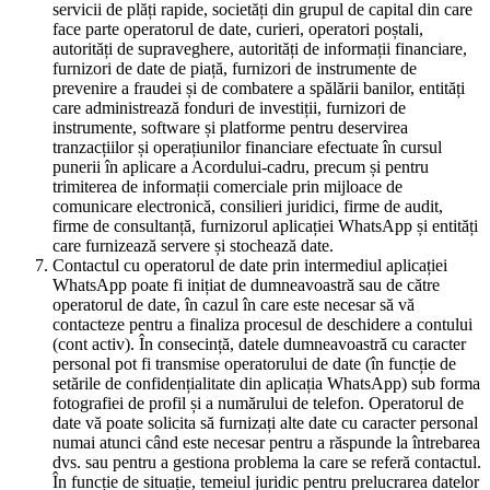
servicii de plăți rapide, societăți din grupul de capital din care
face parte operatorul de date, curieri, operatori poștali,
autorități de supraveghere, autorități de informații financiare,
furnizori de date de piață, furnizori de instrumente de
prevenire a fraudei și de combatere a spălării banilor, entități
care administrează fonduri de investiții, furnizori de
instrumente, software și platforme pentru deservirea
tranzacțiilor și operațiunilor financiare efectuate în cursul
punerii în aplicare a Acordului-cadru, precum și pentru
trimiterea de informații comerciale prin mijloace de
comunicare electronică, consilieri juridici, firme de audit,
firme de consultanță, furnizorul aplicației WhatsApp și entități
care furnizează servere și stochează date.
Contactul cu operatorul de date prin intermediul aplicației
WhatsApp poate fi inițiat de dumneavoastră sau de către
operatorul de date, în cazul în care este necesar să vă
contacteze pentru a finaliza procesul de deschidere a contului
(cont activ). În consecință, datele dumneavoastră cu caracter
personal pot fi transmise operatorului de date (în funcție de
setările de confidențialitate din aplicația WhatsApp) sub forma
fotografiei de profil și a numărului de telefon. Operatorul de
date vă poate solicita să furnizați alte date cu caracter personal
numai atunci când este necesar pentru a răspunde la întrebarea
dvs. sau pentru a gestiona problema la care se referă contactul.
În funcție de situație, temeiul juridic pentru prelucrarea datelor