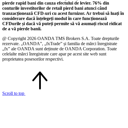
pierde rapid bani din cauza efectului de levier. 76% din
conturile investitorilor de retail pierd bani atunci când
tranzacționează CFD-uri cu acest furnizor. Ar trebui să luați în
considerare dacă înțelegeți modul în care funcționează
CFDurile și dacă vă puteți permite să vă asumați riscul ridicat
de a vă pierde banii.
@ Copyright 2026 OANDA TMS Brokers S.A. Toate drepturile
rezervate. „OANDA”, „fxTrade” și familia de mărci înregistrate
„fx” ale OANDA sunt deținute de OANDA Corporation. Toate
celelalte mărci înregistrate care apar pe acest site web sunt
proprietatea posesorilor respectivi.
Scroll to top