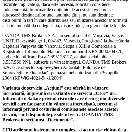
riscurile implicate și, dacă este necesar, solicitați consiliere
independentă. Informațiile conținute de acest site web nu se
adresează destinatarilor unei anumite țări și nu sunt destinate
distribuirii în țări în care distribuirea sau utilizarea acestor informații
ar fi incompatibilă cu legislația, dispozițiile și reglementările locale.
OANDA TMS Brokers S.A., cu sediul social în Varșovia, Varșovia
UNIT, Daszyńskiego 1, 00-843, Varșovia, înregistrată la Judecătoria
Capitalei Varșovia din Varșovia, Secția a XIII-a Comercială a
Registrului Tribunalului Național, cu numărul KRS 0000204776,
cod de identificare fiscală 595126127, capital social inițial:
3.537,560 PNL, subscris și vărsat integral. OANDA TMS Brokers
S.A. face obiectul supravegherii Autorității Poloneze de
Supraveghere Financiară, pe baza unei autorizații din 26 aprilie
2004 (KPWiG-4021-54-1/2004).
Varianta de serviciu „Acțiuni” este oferită în vânzare
încrucișată, împreună cu varianta de serviciu „CFD”-uri.
Informații detaliate privind riscurile care decurg din diversele
servicii care fac parte din vânzarea încrucișată, precum și
informații privind costurile și comisioanele asociate acestor
servicii, sunt disponibile pe site-ul web al OANDA TMS
Brokers, în secțiunea „Documente”.
CFD-urile sunt instrumente complexe și au un risc ridicat de a