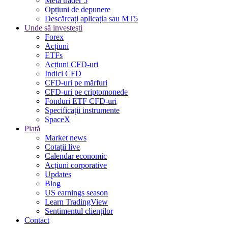
Meta trader 5
Opțiuni de depunere
Descărcați aplicația sau MT5
Unde să investești
Forex
Acțiuni
ETFs
Acțiuni CFD-uri
Indici CFD
CFD-uri pe mărfuri
CFD-uri pe criptomonede
Fonduri ETF CFD-uri
Specificații instrumente
SpaceX
Piață
Market news
Cotații live
Calendar economic
Acțiuni corporative
Updates
Blog
US earnings season
Learn TradingView
Sentimentul clienților
Contact