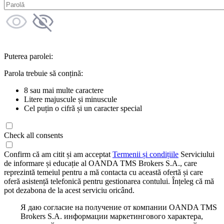
Puterea parolei:
Parola trebuie să conțină:
8 sau mai multe caractere
Litere majuscule și minuscule
Cel puțin o cifră și un caracter special
Check all consents
Confirm că am citit și am acceptat
Termenii și condițiile
Serviciului
de informare și educație al OANDA TMS Brokers S.A., care
reprezintă temeiul pentru a mă contacta cu această ofertă și care
oferă asistență telefonică pentru gestionarea contului. Înțeleg că mă
pot dezabona de la acest serviciu oricând.
Я даю согласие на получение от компании OANDA TMS
Brokers S.A. информации маркетингового характера,