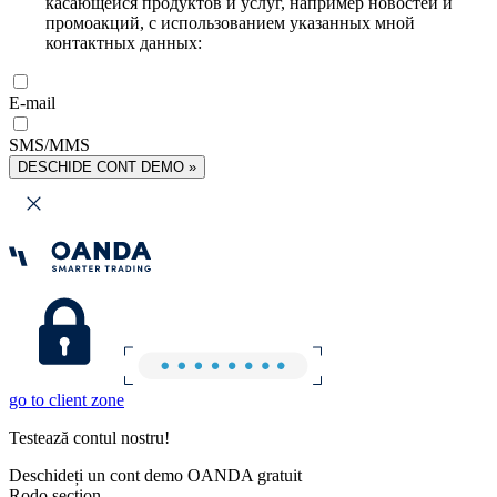
касающейся продуктов и услуг, например новостей и
промоакций, с использованием указанных мной
контактных данных:
E-mail
SMS/MMS
DESCHIDE CONT DEMO »
go to client zone
Testează contul nostru!
Deschideți un cont demo OANDA gratuit
Rodo section