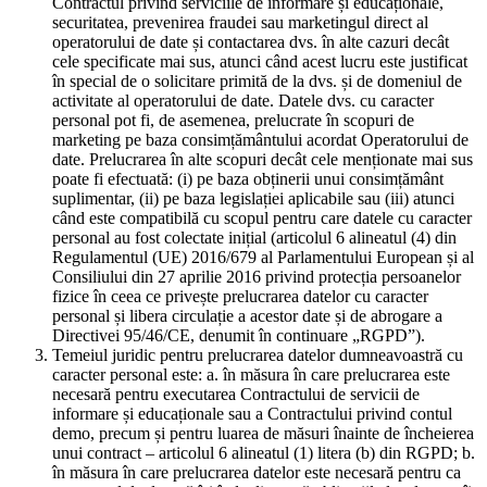
Contractul privind serviciile de informare și educaționale,
securitatea, prevenirea fraudei sau marketingul direct al
operatorului de date și contactarea dvs. în alte cazuri decât
cele specificate mai sus, atunci când acest lucru este justificat
în special de o solicitare primită de la dvs. și de domeniul de
activitate al operatorului de date. Datele dvs. cu caracter
personal pot fi, de asemenea, prelucrate în scopuri de
marketing pe baza consimțământului acordat Operatorului de
date. Prelucrarea în alte scopuri decât cele menționate mai sus
poate fi efectuată: (i) pe baza obținerii unui consimțământ
suplimentar, (ii) pe baza legislației aplicabile sau (iii) atunci
când este compatibilă cu scopul pentru care datele cu caracter
personal au fost colectate inițial (articolul 6 alineatul (4) din
Regulamentul (UE) 2016/679 al Parlamentului European și al
Consiliului din 27 aprilie 2016 privind protecția persoanelor
fizice în ceea ce privește prelucrarea datelor cu caracter
personal și libera circulație a acestor date și de abrogare a
Directivei 95/46/CE, denumit în continuare „RGPD”).
Temeiul juridic pentru prelucrarea datelor dumneavoastră cu
caracter personal este: a. în măsura în care prelucrarea este
necesară pentru executarea Contractului de servicii de
informare și educaționale sau a Contractului privind contul
demo, precum și pentru luarea de măsuri înainte de încheierea
unui contract – articolul 6 alineatul (1) litera (b) din RGPD; b.
în măsura în care prelucrarea datelor este necesară pentru ca