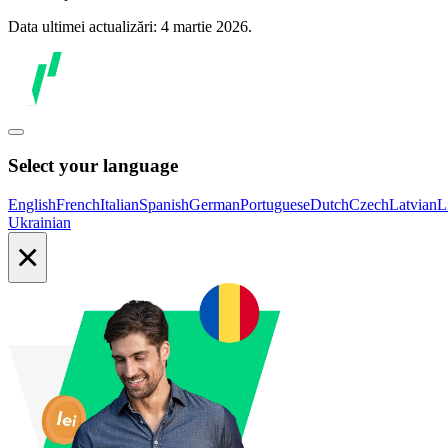
Data ultimei actualizări: 4 martie 2026.
Select your language
English
French
Italian
Spanish
German
Portuguese
Dutch
Czech
Latvian
L
Ukrainian
×