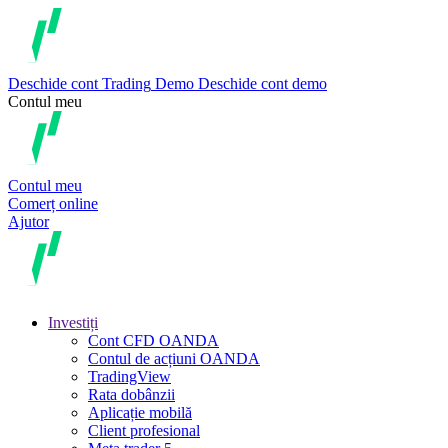
Deschide cont
Trading
Demo
Deschide cont demo
Contul meu
Contul meu
Comerț online
Ajutor
Investiți
Cont CFD OANDA
Contul de acțiuni OANDA
TradingView
Rata dobânzii
Aplicație mobilă
Client profesional