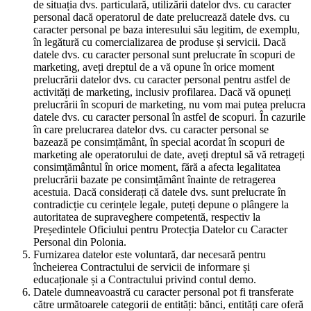
de situația dvs. particulară, utilizării datelor dvs. cu caracter
personal dacă operatorul de date prelucrează datele dvs. cu
caracter personal pe baza interesului său legitim, de exemplu,
în legătură cu comercializarea de produse și servicii. Dacă
datele dvs. cu caracter personal sunt prelucrate în scopuri de
marketing, aveți dreptul de a vă opune în orice moment
prelucrării datelor dvs. cu caracter personal pentru astfel de
activități de marketing, inclusiv profilarea. Dacă vă opuneți
prelucrării în scopuri de marketing, nu vom mai putea prelucra
datele dvs. cu caracter personal în astfel de scopuri. În cazurile
în care prelucrarea datelor dvs. cu caracter personal se
bazează pe consimțământ, în special acordat în scopuri de
marketing ale operatorului de date, aveți dreptul să vă retrageți
consimțământul în orice moment, fără a afecta legalitatea
prelucrării bazate pe consimțământ înainte de retragerea
acestuia. Dacă considerați că datele dvs. sunt prelucrate în
contradicție cu cerințele legale, puteți depune o plângere la
autoritatea de supraveghere competentă, respectiv la
Președintele Oficiului pentru Protecția Datelor cu Caracter
Personal din Polonia.
Furnizarea datelor este voluntară, dar necesară pentru
încheierea Contractului de servicii de informare și
educaționale și a Contractului privind contul demo.
Datele dumneavoastră cu caracter personal pot fi transferate
către următoarele categorii de entități: bănci, entități care oferă