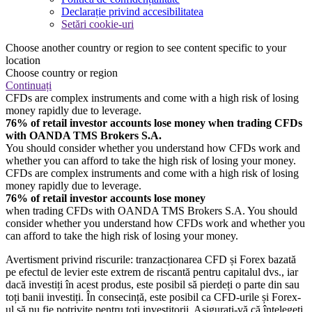
Declarație privind accesibilitatea
Setări cookie-uri
Choose another country or region to see content specific to your
location
Choose country or region
Continuați
CFDs are complex instruments and come with a high risk of losing
money rapidly due to leverage.
76% of retail investor accounts lose money when trading CFDs
with OANDA TMS Brokers S.A.
You should consider whether you understand how CFDs work and
whether you can afford to take the high risk of losing your money.
CFDs are complex instruments and come with a high risk of losing
money rapidly due to leverage.
76% of retail investor accounts lose money
when trading CFDs with OANDA TMS Brokers S.A. You should
consider whether you understand how CFDs work and whether you
can afford to take the high risk of losing your money.
Avertisment privind riscurile: tranzacționarea CFD și Forex bazată
pe efectul de levier este extrem de riscantă pentru capitalul dvs., iar
dacă investiți în acest produs, este posibil să pierdeți o parte din sau
toți banii investiți. În consecință, este posibil ca CFD-urile și Forex-
ul să nu fie potrivite pentru toți investitorii. Asigurați-vă că înțelegeți