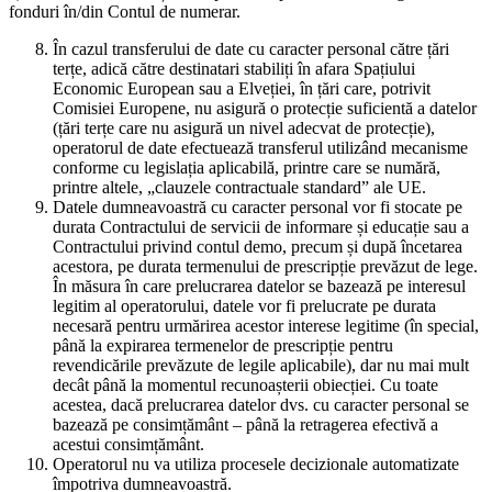
fonduri în/din Contul de numerar.
În cazul transferului de date cu caracter personal către țări
terțe, adică către destinatari stabiliți în afara Spațiului
Economic European sau a Elveției, în țări care, potrivit
Comisiei Europene, nu asigură o protecție suficientă a datelor
(țări terțe care nu asigură un nivel adecvat de protecție),
operatorul de date efectuează transferul utilizând mecanisme
conforme cu legislația aplicabilă, printre care se numără,
printre altele, „clauzele contractuale standard” ale UE.
Datele dumneavoastră cu caracter personal vor fi stocate pe
durata Contractului de servicii de informare și educație sau a
Contractului privind contul demo, precum și după încetarea
acestora, pe durata termenului de prescripție prevăzut de lege.
În măsura în care prelucrarea datelor se bazează pe interesul
legitim al operatorului, datele vor fi prelucrate pe durata
necesară pentru urmărirea acestor interese legitime (în special,
până la expirarea termenelor de prescripție pentru
revendicările prevăzute de legile aplicabile), dar nu mai mult
decât până la momentul recunoașterii obiecției. Cu toate
acestea, dacă prelucrarea datelor dvs. cu caracter personal se
bazează pe consimțământ – până la retragerea efectivă a
acestui consimțământ.
Operatorul nu va utiliza procesele decizionale automatizate
împotriva dumneavoastră.