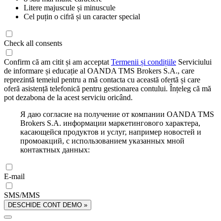
Litere majuscule și minuscule
Cel puțin o cifră și un caracter special
Check all consents
Confirm că am citit și am acceptat
Termenii și condițiile
Serviciului
de informare și educație al OANDA TMS Brokers S.A., care
reprezintă temeiul pentru a mă contacta cu această ofertă și care
oferă asistență telefonică pentru gestionarea contului. Înțeleg că mă
pot dezabona de la acest serviciu oricând.
Я даю согласие на получение от компании OANDA TMS
Brokers S.A. информации маркетингового характера,
касающейся продуктов и услуг, например новостей и
промоакций, с использованием указанных мной
контактных данных:
E-mail
SMS/MMS
DESCHIDE CONT DEMO »