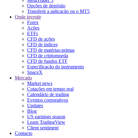
MetaTrader 5
Opções de depósito
Transferir a aplicação ou o MT5
Onde investir
Forex
Ações
ETFs
CFD de ações
CFD de índices
CFD de matérias-primas
CFD de criptomoeda
CFD de fundos ETF
Especificação do instrumento
SpaceX
Mercado
Market news
Cotações em tempo real
Calendário de trading
Eventos corporativos
Updates
Blog
US earnings season
Learn TradingView
Client sentiment
Contacto