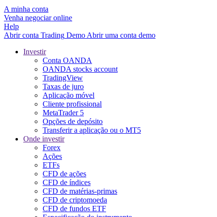
A minha conta
Venha negociar online
Help
Abrir conta
Trading
Demo
Abrir uma conta demo
Investir
Conta OANDA
OANDA stocks account
TradingView
Taxas de juro
Aplicação móvel
Cliente profissional
MetaTrader 5
Opções de depósito
Transferir a aplicação ou o MT5
Onde investir
Forex
Ações
ETFs
CFD de ações
CFD de índices
CFD de matérias-primas
CFD de criptomoeda
CFD de fundos ETF