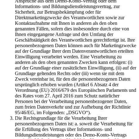
Ansprüche aus dem Demo-Konto-Vertrag oder dem
Informations- und Bildungsdienstleistungsvertrag, zur
Sicherheit, zur Betrugsbekämpfung oder für
Direktmarketingzwecke des Verantwortlichen sowie zur
Kontaktaufnahme mit Ihnen in anderen als den oben
genannten Fällen, sofern dies insbesondere durch eine von
Ihnen eingegangene Anfrage und den Umfang der
Geschäftstätigkeit des Verantwortlichen gerechtfertigt ist. Ihre
personenbezogenen Daten können auch für Marketingzwecke
auf der Grundlage Ihrer dem Datenverantwortlichen erteilten
Einwilligung verarbeitet werden. Eine Verarbeitung zu
anderen als den oben genannten Zwecken kann erfolgen: (i)
auf der Grundlage einer zusätzlichen Einwilligung, (ii) auf der
Grundlage geltenden Rechts oder (iii) wenn sie mit dem
Zweck vereinbar ist, für den die personenbezogenen Daten
ursprünglich erhoben wurden (Artikel 6 Absatz 4 der
Verordnung (EU) 2016/679 des Europäischen Parlaments und
des Rates vom 27. April 2016 zum Schutz natürlicher
Personen bei der Verarbeitung personenbezogener Daten,
zum freien Datenverkehr und zur Aufhebung der Richtlinie
95/46/EG, im Folgenden: „DSGVO“).
Die Rechtsgrundlage für die Verarbeitung Ihrer
personenbezogenen Daten ist: a. soweit die Verarbeitung für
die Erfüllung des Vertrags über Informations- und
Bildungsdienstleistungen oder des Demo-Konto-Vertrags