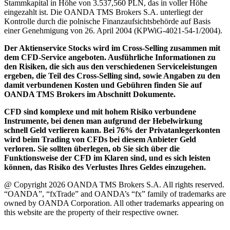
Stammkapital in Höhe von 3.537,560 PLN, das in voller Höhe
eingezahlt ist. Die OANDA TMS Brokers S.A. unterliegt der
Kontrolle durch die polnische Finanzaufsichtsbehörde auf Basis
einer Genehmigung von 26. April 2004 (KPWiG-4021-54-1/2004).
Der Aktienservice Stocks wird im Cross-Selling zusammen mit
dem CFD-Service angeboten. Ausführliche Informationen zu
den Risiken, die sich aus den verschiedenen Serviceleistungen
ergeben, die Teil des Cross-Selling sind, sowie Angaben zu den
damit verbundenen Kosten und Gebühren finden Sie auf
OANDA TMS Brokers im Abschnitt Dokumente.
CFD sind komplexe und mit hohem Risiko verbundene
Instrumente, bei denen man aufgrund der Hebelwirkung
schnell Geld verlieren kann. Bei 76% der Privatanlegerkonten
wird beim Trading von CFDs bei diesem Anbieter Geld
verloren. Sie sollten überlegen, ob Sie sich über die
Funktionsweise der CFD im Klaren sind, und es sich leisten
können, das Risiko des Verlustes Ihres Geldes einzugehen.
@ Copyright 2026 OANDA TMS Brokers S.A. All rights reserved.
“OANDA”, “fxTrade” and OANDA’s “fx” family of trademarks are
owned by OANDA Corporation. All other trademarks appearing on
this website are the property of their respective owner.