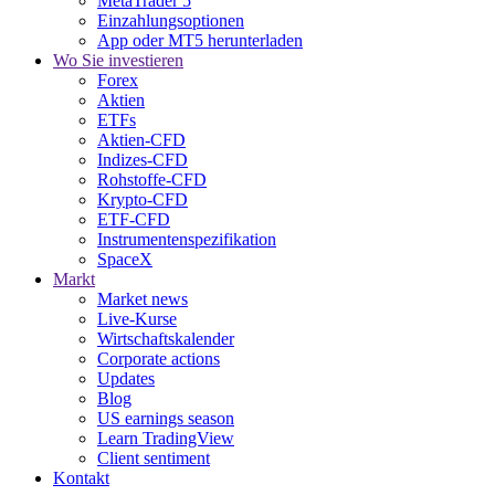
MetaTrader 5
Einzahlungsoptionen
App oder MT5 herunterladen
Wo Sie investieren
Forex
Aktien
ETFs
Aktien-CFD
Indizes-CFD
Rohstoffe-CFD
Krypto-CFD
ETF-CFD
Instrumentenspezifikation
SpaceX
Markt
Market news
Live-Kurse
Wirtschaftskalender
Corporate actions
Updates
Blog
US earnings season
Learn TradingView
Client sentiment
Kontakt