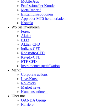
Mobile App
Professioneller Kunde
MetaTrader 5
Einzahlungsoptionen
App oder MT5 herunterladen
Kontakt
Wo Sie investieren
Forex
Aktien
ETFs
Aktien-CFD
Indizes-CFD
Rohstoffe-CFD
Krypto-CFD
ETF-CFD
Instrumentenspezifikation
Markt
Corporate actions
Live-Kurse
Rollovers
Market news
Kundensentiment
Über uns
OANDA Group
Karriere