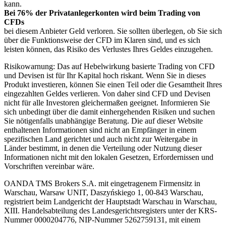
kann.
Bei 76% der Privatanlegerkonten wird beim Trading von
CFDs
bei diesem Anbieter Geld verloren. Sie sollten überlegen, ob Sie sich
über die Funktionsweise der CFD im Klaren sind, und es sich
leisten können, das Risiko des Verlustes Ihres Geldes einzugehen.
Risikowarnung: Das auf Hebelwirkung basierte Trading von CFD
und Devisen ist für Ihr Kapital hoch riskant. Wenn Sie in dieses
Produkt investieren, können Sie einen Teil oder die Gesamtheit Ihres
eingezahlten Geldes verlieren. Von daher sind CFD und Devisen
nicht für alle Investoren gleichermaßen geeignet. Informieren Sie
sich unbedingt über die damit einhergehenden Risiken und suchen
Sie nötigenfalls unabhängige Beratung. Die auf dieser Website
enthaltenen Informationen sind nicht an Empfänger in einem
spezifischen Land gerichtet und auch nicht zur Weitergabe in
Länder bestimmt, in denen die Verteilung oder Nutzung dieser
Informationen nicht mit den lokalen Gesetzen, Erfordernissen und
Vorschriften vereinbar wäre.
OANDA TMS Brokers S.A. mit eingetragenem Firmensitz in
Warschau, Warsaw UNIT, Daszyńskiego 1, 00-843 Warschau,
registriert beim Landgericht der Hauptstadt Warschau in Warschau,
XIII. Handelsabteilung des Landesgerichtsregisters unter der KRS-
Nummer 0000204776, NIP-Nummer 5262759131, mit einem