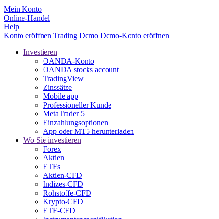
Mein Konto
Online-Handel
Help
Konto eröffnen
Trading
Demo
Demo-Konto eröffnen
Investieren
OANDA-Konto
OANDA stocks account
TradingView
Zinssätze
Mobile app
Professioneller Kunde
MetaTrader 5
Einzahlungsoptionen
App oder MT5 herunterladen
Wo Sie investieren
Forex
Aktien
ETFs
Aktien-CFD
Indizes-CFD
Rohstoffe-CFD
Krypto-CFD
ETF-CFD