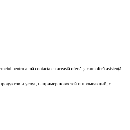
iul pentru a mă contacta cu această ofertă și care oferă asistență
родуктов и услуг, например новостей и промоакций, с