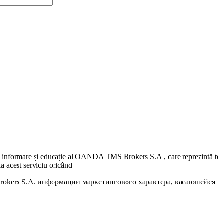
 informare și educație al OANDA TMS Brokers S.A., care reprezintă teme
a acest serviciu oricând.
kers S.A. информации маркетингового характера, касающейся п