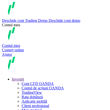
Deschide cont
Trading
Demo
Deschide cont demo
Contul meu
Contul meu
Comerț online
Ajutor
Investiți
Cont CFD OANDA
Contul de acțiuni OANDA
TradingView
Rata dobânzii
Aplicație mobilă
Client profesional