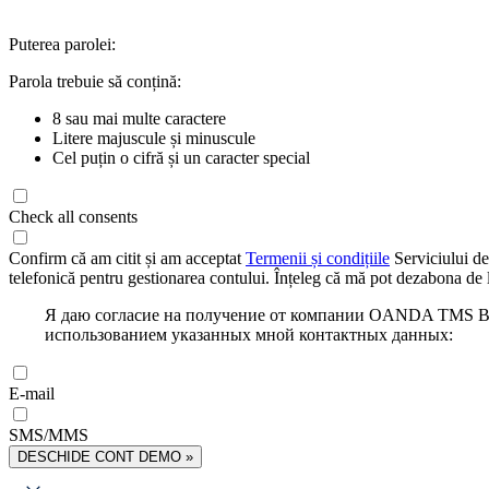
Puterea parolei:
Parola trebuie să conțină:
8 sau mai multe caractere
Litere majuscule și minuscule
Cel puțin o cifră și un caracter special
Check all consents
Confirm că am citit și am acceptat
Termenii și condițiile
Serviciului de
telefonică pentru gestionarea contului. Înțeleg că mă pot dezabona de l
Я даю согласие на получение от компании OANDA TMS Bro
использованием указанных мной контактных данных:
E-mail
SMS/MMS
DESCHIDE CONT DEMO »