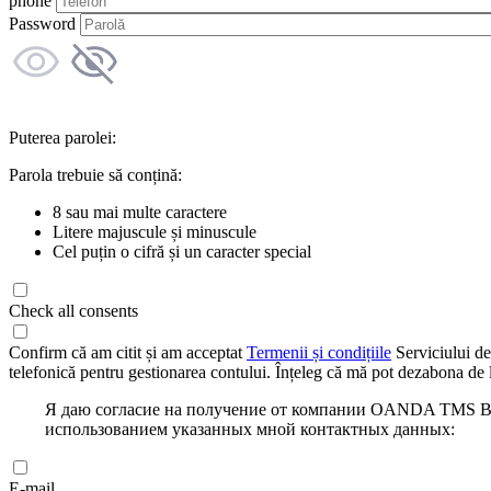
phone
Password
Puterea parolei:
Parola trebuie să conțină:
8 sau mai multe caractere
Litere majuscule și minuscule
Cel puțin o cifră și un caracter special
Check all consents
Confirm că am citit și am acceptat
Termenii și condițiile
Serviciului de
telefonică pentru gestionarea contului. Înțeleg că mă pot dezabona de l
Я даю согласие на получение от компании OANDA TMS Bro
использованием указанных мной контактных данных:
E-mail