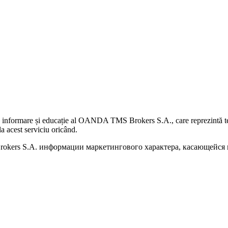
 informare și educație al OANDA TMS Brokers S.A., care reprezintă teme
a acest serviciu oricând.
kers S.A. информации маркетингового характера, касающейся п