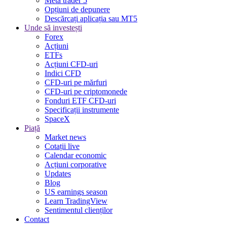
Meta trader 5
Opțiuni de depunere
Descărcați aplicația sau MT5
Unde să investești
Forex
Acțiuni
ETFs
Acțiuni CFD-uri
Indici CFD
CFD-uri pe mărfuri
CFD-uri pe criptomonede
Fonduri ETF CFD-uri
Specificații instrumente
SpaceX
Piață
Market news
Cotații live
Calendar economic
Acțiuni corporative
Updates
Blog
US earnings season
Learn TradingView
Sentimentul clienților
Contact