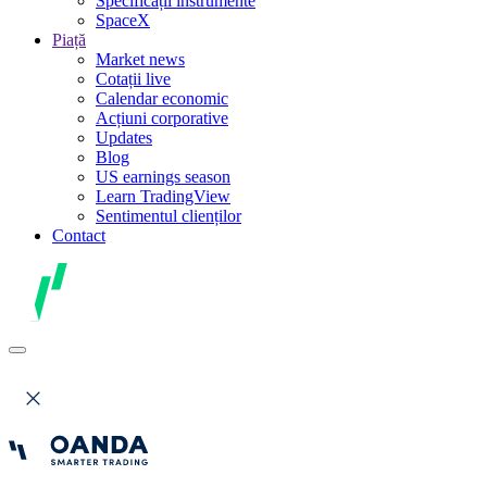
Specificații instrumente
SpaceX
Piață
Market news
Cotații live
Calendar economic
Acțiuni corporative
Updates
Blog
US earnings season
Learn TradingView
Sentimentul clienților
Contact