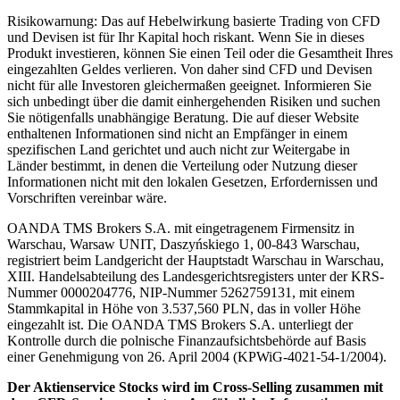
Risikowarnung: Das auf Hebelwirkung basierte Trading von CFD
und Devisen ist für Ihr Kapital hoch riskant. Wenn Sie in dieses
Produkt investieren, können Sie einen Teil oder die Gesamtheit Ihres
eingezahlten Geldes verlieren. Von daher sind CFD und Devisen
nicht für alle Investoren gleichermaßen geeignet. Informieren Sie
sich unbedingt über die damit einhergehenden Risiken und suchen
Sie nötigenfalls unabhängige Beratung. Die auf dieser Website
enthaltenen Informationen sind nicht an Empfänger in einem
spezifischen Land gerichtet und auch nicht zur Weitergabe in
Länder bestimmt, in denen die Verteilung oder Nutzung dieser
Informationen nicht mit den lokalen Gesetzen, Erfordernissen und
Vorschriften vereinbar wäre.
OANDA TMS Brokers S.A. mit eingetragenem Firmensitz in
Warschau, Warsaw UNIT, Daszyńskiego 1, 00-843 Warschau,
registriert beim Landgericht der Hauptstadt Warschau in Warschau,
XIII. Handelsabteilung des Landesgerichtsregisters unter der KRS-
Nummer 0000204776, NIP-Nummer 5262759131, mit einem
Stammkapital in Höhe von 3.537,560 PLN, das in voller Höhe
eingezahlt ist. Die OANDA TMS Brokers S.A. unterliegt der
Kontrolle durch die polnische Finanzaufsichtsbehörde auf Basis
einer Genehmigung von 26. April 2004 (KPWiG-4021-54-1/2004).
Der Aktienservice Stocks wird im Cross-Selling zusammen mit