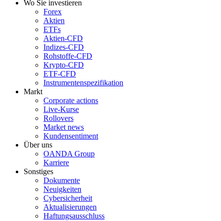
Wo Sie investieren
Forex
Aktien
ETFs
Aktien-CFD
Indizes-CFD
Rohstoffe-CFD
Krypto-CFD
ETF-CFD
Instrumentenspezifikation
Markt
Corporate actions
Live-Kurse
Rollovers
Market news
Kundensentiment
Über uns
OANDA Group
Karriere
Sonstiges
Dokumente
Neuigkeiten
Cybersicherheit
Aktualisierungen
Haftungsausschluss