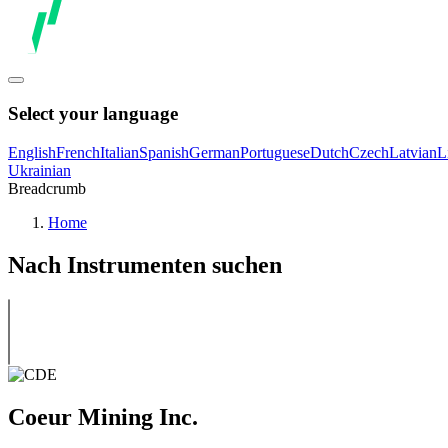
Select your language
English
French
Italian
Spanish
German
Portuguese
Dutch
Czech
Latvian
L
Ukrainian
Breadcrumb
Home
Nach Instrumenten suchen
Coeur Mining Inc.