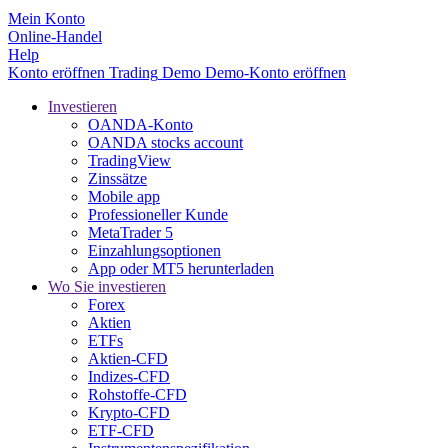
Mein Konto
Online-Handel
Help
Konto eröffnen
Trading
Demo
Demo-Konto eröffnen
Investieren
OANDA-Konto
OANDA stocks account
TradingView
Zinssätze
Mobile app
Professioneller Kunde
MetaTrader 5
Einzahlungsoptionen
App oder MT5 herunterladen
Wo Sie investieren
Forex
Aktien
ETFs
Aktien-CFD
Indizes-CFD
Rohstoffe-CFD
Krypto-CFD
ETF-CFD