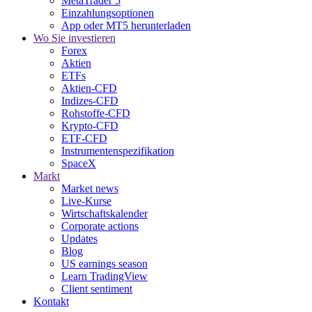
MetaTrader 5
Einzahlungsoptionen
App oder MT5 herunterladen
Wo Sie investieren
Forex
Aktien
ETFs
Aktien-CFD
Indizes-CFD
Rohstoffe-CFD
Krypto-CFD
ETF-CFD
Instrumentenspezifikation
SpaceX
Markt
Market news
Live-Kurse
Wirtschaftskalender
Corporate actions
Updates
Blog
US earnings season
Learn TradingView
Client sentiment
Kontakt