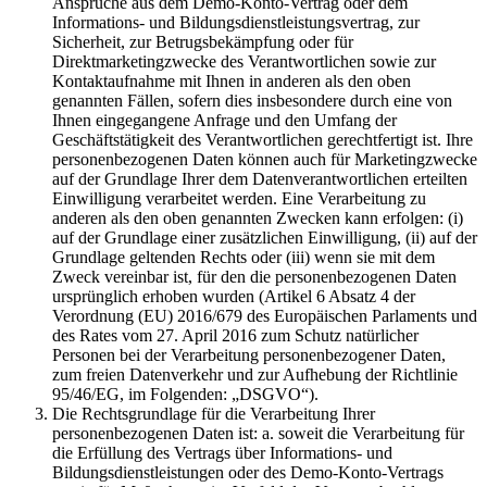
Ansprüche aus dem Demo-Konto-Vertrag oder dem
Informations- und Bildungsdienstleistungsvertrag, zur
Sicherheit, zur Betrugsbekämpfung oder für
Direktmarketingzwecke des Verantwortlichen sowie zur
Kontaktaufnahme mit Ihnen in anderen als den oben
genannten Fällen, sofern dies insbesondere durch eine von
Ihnen eingegangene Anfrage und den Umfang der
Geschäftstätigkeit des Verantwortlichen gerechtfertigt ist. Ihre
personenbezogenen Daten können auch für Marketingzwecke
auf der Grundlage Ihrer dem Datenverantwortlichen erteilten
Einwilligung verarbeitet werden. Eine Verarbeitung zu
anderen als den oben genannten Zwecken kann erfolgen: (i)
auf der Grundlage einer zusätzlichen Einwilligung, (ii) auf der
Grundlage geltenden Rechts oder (iii) wenn sie mit dem
Zweck vereinbar ist, für den die personenbezogenen Daten
ursprünglich erhoben wurden (Artikel 6 Absatz 4 der
Verordnung (EU) 2016/679 des Europäischen Parlaments und
des Rates vom 27. April 2016 zum Schutz natürlicher
Personen bei der Verarbeitung personenbezogener Daten,
zum freien Datenverkehr und zur Aufhebung der Richtlinie
95/46/EG, im Folgenden: „DSGVO“).
Die Rechtsgrundlage für die Verarbeitung Ihrer
personenbezogenen Daten ist: a. soweit die Verarbeitung für
die Erfüllung des Vertrags über Informations- und
Bildungsdienstleistungen oder des Demo-Konto-Vertrags