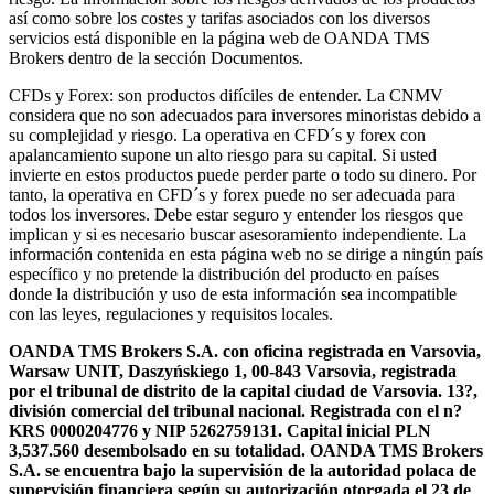
así como sobre los costes y tarifas asociados con los diversos
servicios está disponible en la página web de OANDA TMS
Brokers dentro de la sección Documentos.
CFDs y Forex: son productos difíciles de entender. La CNMV
considera que no son adecuados para inversores minoristas debido a
su complejidad y riesgo. La operativa en CFD´s y forex con
apalancamiento supone un alto riesgo para su capital. Si usted
invierte en estos productos puede perder parte o todo su dinero. Por
tanto, la operativa en CFD´s y forex puede no ser adecuada para
todos los inversores. Debe estar seguro y entender los riesgos que
implican y si es necesario buscar asesoramiento independiente. La
información contenida en esta página web no se dirige a ningún país
específico y no pretende la distribución del producto en países
donde la distribución y uso de esta información sea incompatible
con las leyes, regulaciones y requisitos locales.
OANDA TMS Brokers S.A. con oficina registrada en Varsovia,
Warsaw UNIT, Daszyńskiego 1, 00-843 Varsovia, registrada
por el tribunal de distrito de la capital ciudad de Varsovia. 13?,
división comercial del tribunal nacional. Registrada con el n?
KRS 0000204776 y NIP 5262759131. Capital inicial PLN
3,537.560 desembolsado en su totalidad. OANDA TMS Brokers
S.A. se encuentra bajo la supervisión de la autoridad polaca de
supervisión financiera según su autorización otorgada el 23 de