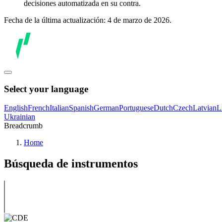
decisiones automatizada en su contra.
Fecha de la última actualización: 4 de marzo de 2026.
Select your language
English
French
Italian
Spanish
German
Portuguese
Dutch
Czech
Latvian
L
Ukrainian
Breadcrumb
Home
Búsqueda de instrumentos