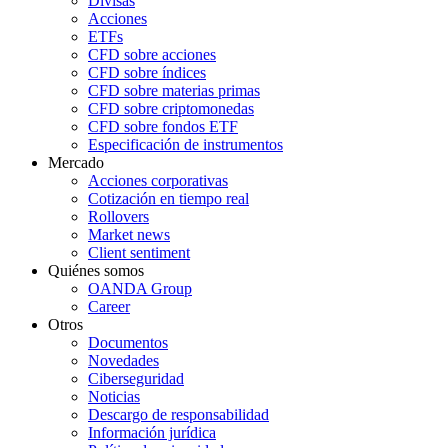
Divisas
Acciones
ETFs
CFD sobre acciones
CFD sobre índices
CFD sobre materias primas
CFD sobre criptomonedas
CFD sobre fondos ETF
Especificación de instrumentos
Mercado
Acciones corporativas
Cotización en tiempo real
Rollovers
Market news
Client sentiment
Quiénes somos
OANDA Group
Career
Otros
Documentos
Novedades
Ciberseguridad
Noticias
Descargo de responsabilidad
Información jurídica