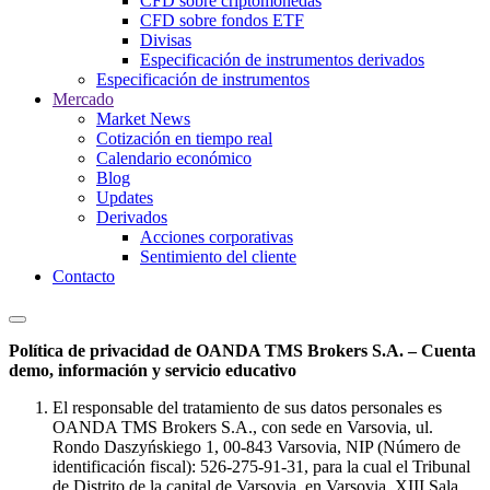
CFD sobre criptomonedas
CFD sobre fondos ETF
Divisas
Especificación de instrumentos derivados
Especificación de instrumentos
Mercado
Market News
Cotización en tiempo real
Calendario económico
Blog
Updates
Derivados
Acciones corporativas
Sentimiento del cliente
Contacto
Política de privacidad de OANDA TMS Brokers S.A. – Cuenta
demo, información y servicio educativo
El responsable del tratamiento de sus datos personales es
OANDA TMS Brokers S.A., con sede en Varsovia, ul.
Rondo Daszyńskiego 1, 00-843 Varsovia, NIP (Número de
identificación fiscal): 526-275-91-31, para la cual el Tribunal
de Distrito de la capital de Varsovia, en Varsovia, XIII Sala