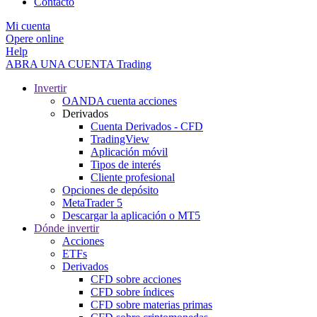
Contacto
Mi cuenta
Opere online
Help
ABRA UNA CUENTA
Trading
Invertir
OANDA cuenta acciones
Derivados
Cuenta Derivados - CFD
TradingView
Aplicación móvil
Tipos de interés
Cliente profesional
Opciones de depósito
MetaTrader 5
Descargar la aplicación o MT5
Dónde invertir
Acciones
ETFs
Derivados
CFD sobre acciones
CFD sobre índices
CFD sobre materias primas