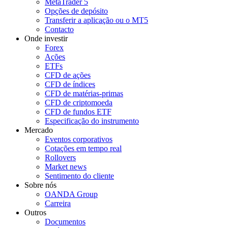
MetaTrader 5
Opções de depósito
Transferir a aplicação ou o MT5
Contacto
Onde investir
Forex
Ações
ETFs
CFD de ações
CFD de índices
CFD de matérias-primas
CFD de criptomoeda
CFD de fundos ETF
Especificação do instrumento
Mercado
Eventos corporativos
Cotações em tempo real
Rollovers
Market news
Sentimento do cliente
Sobre nós
OANDA Group
Carreira
Outros
Documentos