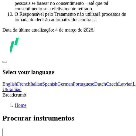
pessoais se basear no consentimento – até que tal
consentimento seja efetivamente retirado.
O Responsável pelo Tratamento não utilizará processos de
tomada de decisão automatizados contra si.
Data da última atualização: 4 de março de 2026.
Select your language
English
French
Italian
Spanish
German
Portuguese
Dutch
Czech
Latvian
L
Ukrainian
Breadcrumb
Home
Procurar instrumentos