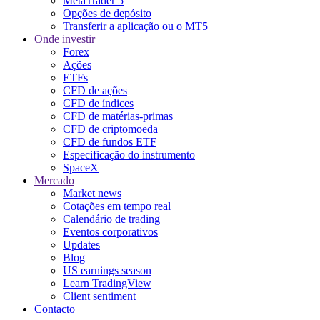
MetaTrader 5
Opções de depósito
Transferir a aplicação ou o MT5
Onde investir
Forex
Ações
ETFs
CFD de ações
CFD de índices
CFD de matérias-primas
CFD de criptomoeda
CFD de fundos ETF
Especificação do instrumento
SpaceX
Mercado
Market news
Cotações em tempo real
Calendário de trading
Eventos corporativos
Updates
Blog
US earnings season
Learn TradingView
Client sentiment
Contacto