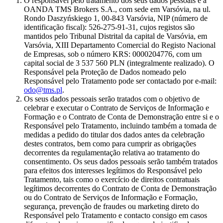
O responsável pelo tratamento dos seus dados pessoais é a
OANDA TMS Brokers S.A., com sede em Varsóvia, na ul.
Rondo Daszyńskiego 1, 00-843 Varsóvia, NIP (número de
identificação fiscal): 526-275-91-31, cujos registos são
mantidos pelo Tribunal Distrital da capital de Varsóvia, em
Varsóvia, XIII Departamento Comercial do Registo Nacional
de Empresas, sob o número KRS: 0000204776, com um
capital social de 3 537 560 PLN (integralmente realizado). O
Responsável pela Proteção de Dados nomeado pelo
Responsável pelo Tratamento pode ser contactado por e-mail:
odo@tms.pl
.
Os seus dados pessoais serão tratados com o objetivo de
celebrar e executar o Contrato de Serviços de Informação e
Formação e o Contrato de Conta de Demonstração entre si e o
Responsável pelo Tratamento, incluindo também a tomada de
medidas a pedido do titular dos dados antes da celebração
destes contratos, bem como para cumprir as obrigações
decorrentes da regulamentação relativa ao tratamento do
consentimento. Os seus dados pessoais serão também tratados
para efeitos dos interesses legítimos do Responsável pelo
Tratamento, tais como o exercício de direitos contratuais
legítimos decorrentes do Contrato de Conta de Demonstração
ou do Contrato de Serviços de Informação e Formação,
segurança, prevenção de fraudes ou marketing direto do
Responsável pelo Tratamento e contacto consigo em casos