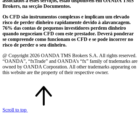
associados a estes serviços, estão disponíveis em OANDA TMS
Brokers, na secção Documentos.
Os CFD são instrumentos complexos e implicam um elevado
risco de perder dinheiro rapidamente devido à alavancagem.
76% das contas de pequenos investidores perdem dinheiro
quando negoceiam CFD com este prestador. Deverá ponderar
se compreende como funcionam os CFD e se pode incorrer no
risco de perder o seu dinheiro.
@ Copyright 2026 OANDA TMS Brokers S.A. All rights reserved.
“OANDA”, “fxTrade” and OANDA’s “fx” family of trademarks are
owned by OANDA Corporation. All other trademarks appearing on
this website are the property of their respective owner.
Scroll to top