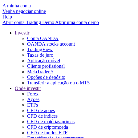
A minha conta
Venha negociar online
Help
Abrir conta
Trading
Demo
Abrir uma conta demo
Investir
Conta OANDA
OANDA stocks account
TradingView
Taxas de juro
Aplicação móvel
Cliente profissional
MetaTrader 5
Opções de depósito
Transferir a aplicação ou o MT5
Onde investir
Forex
Ações
ETFs
CFD de ações
CFD de índices
CFD de matérias-primas
CFD de criptomoeda
CFD de fundos ETF