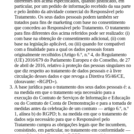
diferentes dos acima especificados, quando justificado, em
particular, por um pedido de informação recebido da sua parte
e pelo âmbito da atividade comercial do Responsável pelo
Tratamento. Os seus dados pessoais podem também ser
tratados para fins de marketing com base no consentimento
que concedeu ao Responsável pelo Tratamento. O tratamento
para fins diferentes dos acima referidos pode ser realizado: (i)
com base na obtenção de consentimento adicional, (ii) com
base na legislação aplicável, ou (iii) quando for compatível
com a finalidade para a qual os dados pessoais foram
originalmente recolhidos (Artigo 6.º, n.º 4, do Regulamento
(UE) 2016/679 do Parlamento Europeu e do Conselho, de 27
de abril de 2016, relativo à proteção das pessoas singulares no
que diz respeito ao tratamento de dados pessoais e à livre
circulação desses dados e que revoga a Diretiva 95/46/CE,
(doravante: «RGPD»).
A base jurídica para o tratamento dos seus dados pessoais é: a.
na medida em que o tratamento seja necessário para a
execução do Contrato de Serviços de Informação e Educação
ou do Contrato de Conta de Demonstração e para a tomada de
medidas antes da celebração de um contrato — artigo 6.º, n.º
1, alínea b) do RGPD; b. na medida em que o tratamento de
dados seja necessário para que o Responsável pelo
Tratamento cumpra as obrigações legais que lhe incumbem,
consistindo, em particular, no tratamento em conformidade —