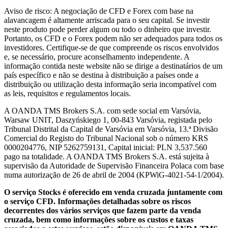
Aviso de risco: A negociação de CFD e Forex com base na
alavancagem é altamente arriscada para o seu capital. Se investir
neste produto pode perder algum ou todo o dinheiro que investir.
Portanto, os CFD e o Forex podem não ser adequados para todos os
investidores. Certifique-se de que compreende os riscos envolvidos
e, se necessário, procure aconselhamento independente. A
informação contida neste website não se dirige a destinatários de um
país específico e não se destina à distribuição a países onde a
distribuição ou utilização desta informação seria incompatível com
as leis, requisitos e regulamentos locais.
A OANDA TMS Brokers S.A. com sede social em Varsóvia,
Warsaw UNIT, Daszyńskiego 1, 00-843 Varsóvia, registada pelo
Tribunal Distrital da Capital de Varsóvia em Varsóvia, 13.ª Divisão
Comercial do Registo do Tribunal Nacional sob o número KRS
0000204776, NIP 5262759131, Capital inicial: PLN 3,537.560
pago na totalidade. A OANDA TMS Brokers S.A. está sujeita à
supervisão da Autoridade de Supervisão Financeira Polaca com base
numa autorização de 26 de abril de 2004 (KPWiG-4021-54-1/2004).
O serviço Stocks é oferecido em venda cruzada juntamente com
o serviço CFD. Informações detalhadas sobre os riscos
decorrentes dos vários serviços que fazem parte da venda
cruzada, bem como informações sobre os custos e taxas