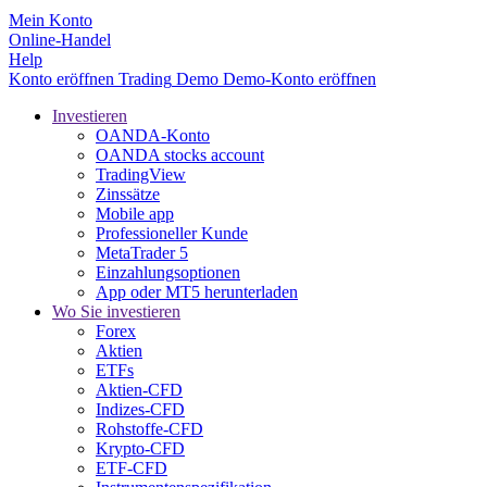
Mein Konto
Online-Handel
Help
Konto eröffnen
Trading
Demo
Demo-Konto eröffnen
Investieren
OANDA-Konto
OANDA stocks account
TradingView
Zinssätze
Mobile app
Professioneller Kunde
MetaTrader 5
Einzahlungsoptionen
App oder MT5 herunterladen
Wo Sie investieren
Forex
Aktien
ETFs
Aktien-CFD
Indizes-CFD
Rohstoffe-CFD
Krypto-CFD
ETF-CFD