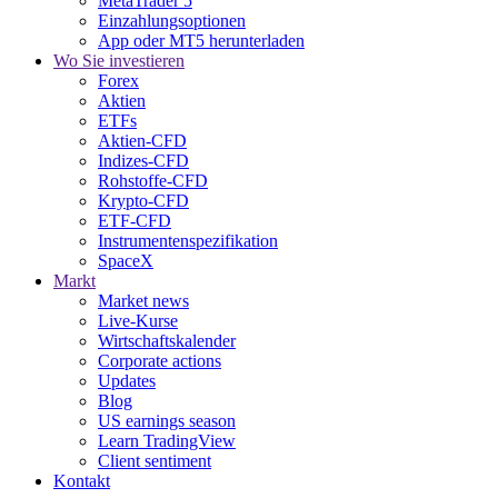
MetaTrader 5
Einzahlungsoptionen
App oder MT5 herunterladen
Wo Sie investieren
Forex
Aktien
ETFs
Aktien-CFD
Indizes-CFD
Rohstoffe-CFD
Krypto-CFD
ETF-CFD
Instrumentenspezifikation
SpaceX
Markt
Market news
Live-Kurse
Wirtschaftskalender
Corporate actions
Updates
Blog
US earnings season
Learn TradingView
Client sentiment
Kontakt