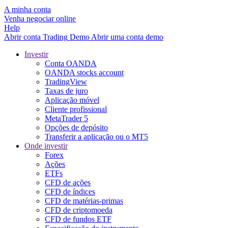
A minha conta
Venha negociar online
Help
Abrir conta
Trading
Demo
Abrir uma conta demo
Investir
Conta OANDA
OANDA stocks account
TradingView
Taxas de juro
Aplicação móvel
Cliente profissional
MetaTrader 5
Opções de depósito
Transferir a aplicação ou o MT5
Onde investir
Forex
Ações
ETFs
CFD de ações
CFD de índices
CFD de matérias-primas
CFD de criptomoeda
CFD de fundos ETF