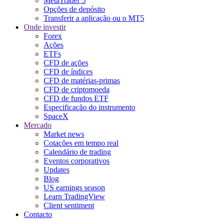
MetaTrader 5
Opções de depósito
Transferir a aplicação ou o MT5
Onde investir
Forex
Ações
ETFs
CFD de ações
CFD de índices
CFD de matérias-primas
CFD de criptomoeda
CFD de fundos ETF
Especificação do instrumento
SpaceX
Mercado
Market news
Cotações em tempo real
Calendário de trading
Eventos corporativos
Updates
Blog
US earnings season
Learn TradingView
Client sentiment
Contacto