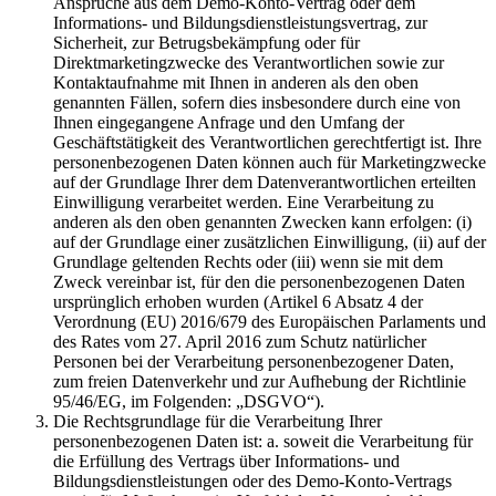
Ansprüche aus dem Demo-Konto-Vertrag oder dem
Informations- und Bildungsdienstleistungsvertrag, zur
Sicherheit, zur Betrugsbekämpfung oder für
Direktmarketingzwecke des Verantwortlichen sowie zur
Kontaktaufnahme mit Ihnen in anderen als den oben
genannten Fällen, sofern dies insbesondere durch eine von
Ihnen eingegangene Anfrage und den Umfang der
Geschäftstätigkeit des Verantwortlichen gerechtfertigt ist. Ihre
personenbezogenen Daten können auch für Marketingzwecke
auf der Grundlage Ihrer dem Datenverantwortlichen erteilten
Einwilligung verarbeitet werden. Eine Verarbeitung zu
anderen als den oben genannten Zwecken kann erfolgen: (i)
auf der Grundlage einer zusätzlichen Einwilligung, (ii) auf der
Grundlage geltenden Rechts oder (iii) wenn sie mit dem
Zweck vereinbar ist, für den die personenbezogenen Daten
ursprünglich erhoben wurden (Artikel 6 Absatz 4 der
Verordnung (EU) 2016/679 des Europäischen Parlaments und
des Rates vom 27. April 2016 zum Schutz natürlicher
Personen bei der Verarbeitung personenbezogener Daten,
zum freien Datenverkehr und zur Aufhebung der Richtlinie
95/46/EG, im Folgenden: „DSGVO“).
Die Rechtsgrundlage für die Verarbeitung Ihrer
personenbezogenen Daten ist: a. soweit die Verarbeitung für
die Erfüllung des Vertrags über Informations- und
Bildungsdienstleistungen oder des Demo-Konto-Vertrags