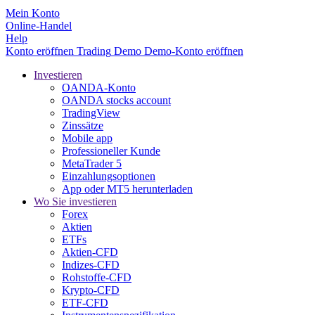
Mein Konto
Online-Handel
Help
Konto eröffnen
Trading
Demo
Demo-Konto eröffnen
Investieren
OANDA-Konto
OANDA stocks account
TradingView
Zinssätze
Mobile app
Professioneller Kunde
MetaTrader 5
Einzahlungsoptionen
App oder MT5 herunterladen
Wo Sie investieren
Forex
Aktien
ETFs
Aktien-CFD
Indizes-CFD
Rohstoffe-CFD
Krypto-CFD
ETF-CFD