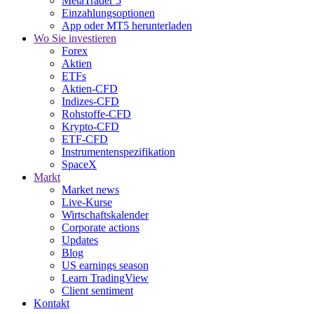
MetaTrader 5
Einzahlungsoptionen
App oder MT5 herunterladen
Wo Sie investieren
Forex
Aktien
ETFs
Aktien-CFD
Indizes-CFD
Rohstoffe-CFD
Krypto-CFD
ETF-CFD
Instrumentenspezifikation
SpaceX
Markt
Market news
Live-Kurse
Wirtschaftskalender
Corporate actions
Updates
Blog
US earnings season
Learn TradingView
Client sentiment
Kontakt