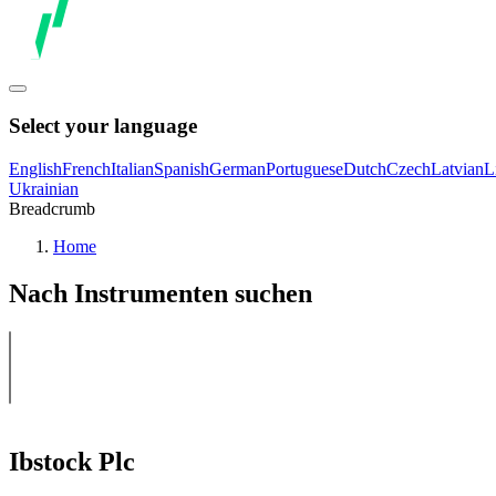
Select your language
English
French
Italian
Spanish
German
Portuguese
Dutch
Czech
Latvian
L
Ukrainian
Breadcrumb
Home
Nach Instrumenten suchen
Ibstock Plc