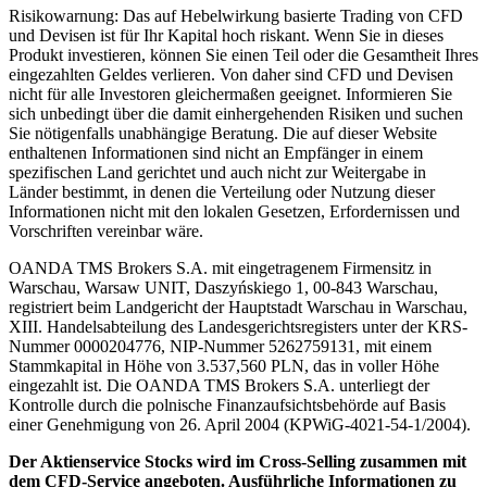
Risikowarnung: Das auf Hebelwirkung basierte Trading von CFD
und Devisen ist für Ihr Kapital hoch riskant. Wenn Sie in dieses
Produkt investieren, können Sie einen Teil oder die Gesamtheit Ihres
eingezahlten Geldes verlieren. Von daher sind CFD und Devisen
nicht für alle Investoren gleichermaßen geeignet. Informieren Sie
sich unbedingt über die damit einhergehenden Risiken und suchen
Sie nötigenfalls unabhängige Beratung. Die auf dieser Website
enthaltenen Informationen sind nicht an Empfänger in einem
spezifischen Land gerichtet und auch nicht zur Weitergabe in
Länder bestimmt, in denen die Verteilung oder Nutzung dieser
Informationen nicht mit den lokalen Gesetzen, Erfordernissen und
Vorschriften vereinbar wäre.
OANDA TMS Brokers S.A. mit eingetragenem Firmensitz in
Warschau, Warsaw UNIT, Daszyńskiego 1, 00-843 Warschau,
registriert beim Landgericht der Hauptstadt Warschau in Warschau,
XIII. Handelsabteilung des Landesgerichtsregisters unter der KRS-
Nummer 0000204776, NIP-Nummer 5262759131, mit einem
Stammkapital in Höhe von 3.537,560 PLN, das in voller Höhe
eingezahlt ist. Die OANDA TMS Brokers S.A. unterliegt der
Kontrolle durch die polnische Finanzaufsichtsbehörde auf Basis
einer Genehmigung von 26. April 2004 (KPWiG-4021-54-1/2004).
Der Aktienservice Stocks wird im Cross-Selling zusammen mit
dem CFD-Service angeboten. Ausführliche Informationen zu