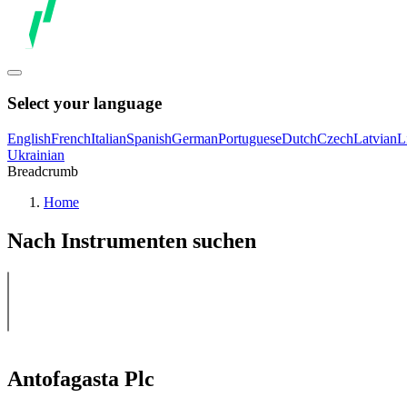
Select your language
English
French
Italian
Spanish
German
Portuguese
Dutch
Czech
Latvian
L
Ukrainian
Breadcrumb
Home
Nach Instrumenten suchen
Antofagasta Plc