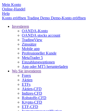
Mein Konto
Online-Handel
Help
Konto eröffnen
Trading
Demo
Demo-Konto eröffnen
Investieren
OANDA-Konto
OANDA stocks account
TradingView
Zinssätze
Mobile app
Professioneller Kunde
MetaTrader 5
Einzahlungsoptionen
App oder MT5 herunterladen
Wo Sie investieren
Forex
Aktien
ETFs
Aktien-CFD
Indizes-CFD
Rohstoffe-CFD
Krypto-CFD
ETF-CFD