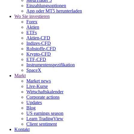
MetaTrader 5
Einzahlungsoptionen
App oder MT5 herunterladen
Wo Sie investieren
Forex
Aktien
ETFs
Aktien-CFD
Indizes-CFD
Rohstoffe-CFD
Krypto-CFD
ETF-CFD
Instrumentenspezifikation
SpaceX
Markt
Market news
Live-Kurse
Wirtschaftskalender
Corporate actions
Updates
Blog
US earnings season
Learn TradingView
Client sentiment
Kontakt