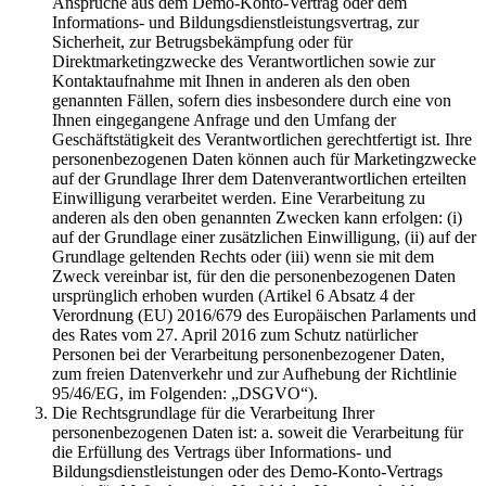
Ansprüche aus dem Demo-Konto-Vertrag oder dem
Informations- und Bildungsdienstleistungsvertrag, zur
Sicherheit, zur Betrugsbekämpfung oder für
Direktmarketingzwecke des Verantwortlichen sowie zur
Kontaktaufnahme mit Ihnen in anderen als den oben
genannten Fällen, sofern dies insbesondere durch eine von
Ihnen eingegangene Anfrage und den Umfang der
Geschäftstätigkeit des Verantwortlichen gerechtfertigt ist. Ihre
personenbezogenen Daten können auch für Marketingzwecke
auf der Grundlage Ihrer dem Datenverantwortlichen erteilten
Einwilligung verarbeitet werden. Eine Verarbeitung zu
anderen als den oben genannten Zwecken kann erfolgen: (i)
auf der Grundlage einer zusätzlichen Einwilligung, (ii) auf der
Grundlage geltenden Rechts oder (iii) wenn sie mit dem
Zweck vereinbar ist, für den die personenbezogenen Daten
ursprünglich erhoben wurden (Artikel 6 Absatz 4 der
Verordnung (EU) 2016/679 des Europäischen Parlaments und
des Rates vom 27. April 2016 zum Schutz natürlicher
Personen bei der Verarbeitung personenbezogener Daten,
zum freien Datenverkehr und zur Aufhebung der Richtlinie
95/46/EG, im Folgenden: „DSGVO“).
Die Rechtsgrundlage für die Verarbeitung Ihrer
personenbezogenen Daten ist: a. soweit die Verarbeitung für
die Erfüllung des Vertrags über Informations- und
Bildungsdienstleistungen oder des Demo-Konto-Vertrags