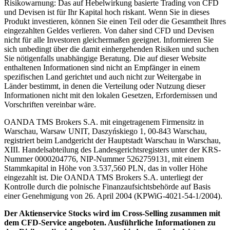
Risikowarnung: Das auf Hebelwirkung basierte Trading von CFD
und Devisen ist für Ihr Kapital hoch riskant. Wenn Sie in dieses
Produkt investieren, können Sie einen Teil oder die Gesamtheit Ihres
eingezahlten Geldes verlieren. Von daher sind CFD und Devisen
nicht für alle Investoren gleichermaßen geeignet. Informieren Sie
sich unbedingt über die damit einhergehenden Risiken und suchen
Sie nötigenfalls unabhängige Beratung. Die auf dieser Website
enthaltenen Informationen sind nicht an Empfänger in einem
spezifischen Land gerichtet und auch nicht zur Weitergabe in
Länder bestimmt, in denen die Verteilung oder Nutzung dieser
Informationen nicht mit den lokalen Gesetzen, Erfordernissen und
Vorschriften vereinbar wäre.
OANDA TMS Brokers S.A. mit eingetragenem Firmensitz in
Warschau, Warsaw UNIT, Daszyńskiego 1, 00-843 Warschau,
registriert beim Landgericht der Hauptstadt Warschau in Warschau,
XIII. Handelsabteilung des Landesgerichtsregisters unter der KRS-
Nummer 0000204776, NIP-Nummer 5262759131, mit einem
Stammkapital in Höhe von 3.537,560 PLN, das in voller Höhe
eingezahlt ist. Die OANDA TMS Brokers S.A. unterliegt der
Kontrolle durch die polnische Finanzaufsichtsbehörde auf Basis
einer Genehmigung von 26. April 2004 (KPWiG-4021-54-1/2004).
Der Aktienservice Stocks wird im Cross-Selling zusammen mit
dem CFD-Service angeboten. Ausführliche Informationen zu