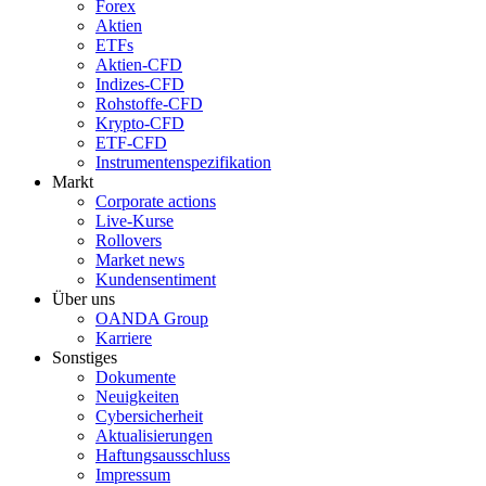
Forex
Aktien
ETFs
Aktien-CFD
Indizes-CFD
Rohstoffe-CFD
Krypto-CFD
ETF-CFD
Instrumentenspezifikation
Markt
Corporate actions
Live-Kurse
Rollovers
Market news
Kundensentiment
Über uns
OANDA Group
Karriere
Sonstiges
Dokumente
Neuigkeiten
Cybersicherheit
Aktualisierungen
Haftungsausschluss
Impressum