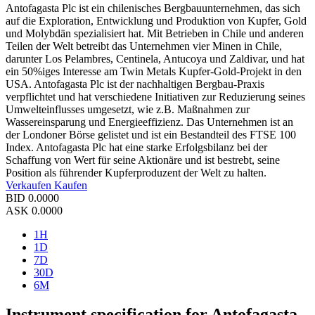
Antofagasta Plc ist ein chilenisches Bergbauunternehmen, das sich
auf die Exploration, Entwicklung und Produktion von Kupfer, Gold
und Molybdän spezialisiert hat. Mit Betrieben in Chile und anderen
Teilen der Welt betreibt das Unternehmen vier Minen in Chile,
darunter Los Pelambres, Centinela, Antucoya und Zaldivar, und hat
ein 50%iges Interesse am Twin Metals Kupfer-Gold-Projekt in den
USA. Antofagasta Plc ist der nachhaltigen Bergbau-Praxis
verpflichtet und hat verschiedene Initiativen zur Reduzierung seines
Umwelteinflusses umgesetzt, wie z.B. Maßnahmen zur
Wassereinsparung und Energieeffizienz. Das Unternehmen ist an
der Londoner Börse gelistet und ist ein Bestandteil des FTSE 100
Index. Antofagasta Plc hat eine starke Erfolgsbilanz bei der
Schaffung von Wert für seine Aktionäre und ist bestrebt, seine
Position als führender Kupferproduzent der Welt zu halten.
Verkaufen
Kaufen
BID
0.0000
ASK
0.0000
1H
1D
7D
30D
6M
Instrument specification for Antofagasta