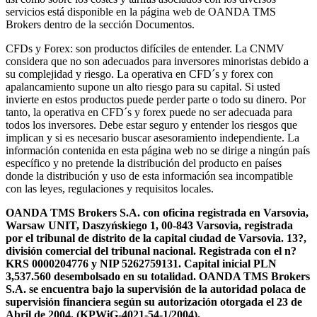
servicios está disponible en la página web de OANDA TMS
Brokers dentro de la sección Documentos.
CFDs y Forex: son productos difíciles de entender. La CNMV
considera que no son adecuados para inversores minoristas debido a
su complejidad y riesgo. La operativa en CFD´s y forex con
apalancamiento supone un alto riesgo para su capital. Si usted
invierte en estos productos puede perder parte o todo su dinero. Por
tanto, la operativa en CFD´s y forex puede no ser adecuada para
todos los inversores. Debe estar seguro y entender los riesgos que
implican y si es necesario buscar asesoramiento independiente. La
información contenida en esta página web no se dirige a ningún país
específico y no pretende la distribución del producto en países
donde la distribución y uso de esta información sea incompatible
con las leyes, regulaciones y requisitos locales.
OANDA TMS Brokers S.A. con oficina registrada en Varsovia,
Warsaw UNIT, Daszyńskiego 1, 00-843 Varsovia, registrada
por el tribunal de distrito de la capital ciudad de Varsovia. 13?,
división comercial del tribunal nacional. Registrada con el n?
KRS 0000204776 y NIP 5262759131. Capital inicial PLN
3,537.560 desembolsado en su totalidad. OANDA TMS Brokers
S.A. se encuentra bajo la supervisión de la autoridad polaca de
supervisión financiera según su autorización otorgada el 23 de
Abril de 2004. (KPWiG-4021-54-1/2004).