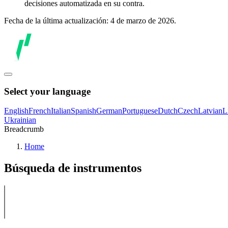
decisiones automatizada en su contra.
Fecha de la última actualización: 4 de marzo de 2026.
Select your language
English
French
Italian
Spanish
German
Portuguese
Dutch
Czech
Latvian
L
Ukrainian
Breadcrumb
Home
Búsqueda de instrumentos