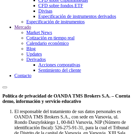
CFD sobre criptomonedas
CFD sobre fondos ETF
Divisas
Especificación de instrumentos derivados
Especificación de instrumentos
Mercado
Market News
Cotización en tiempo real
Calendario económico
Blog
Updates
Derivados
Acciones corporativas
Sentimiento del cliente
Contacto
Política de privacidad de OANDA TMS Brokers S.A. – Cuenta
demo, información y servicio educativo
El responsable del tratamiento de sus datos personales es
OANDA TMS Brokers S.A., con sede en Varsovia, ul.
Rondo Daszyńskiego 1, 00-843 Varsovia, NIP (Número de
identificación fiscal): 526-275-91-31, para la cual el Tribunal
de Distrito de la capital de Varsovia, en Varsovia, XIII Sala