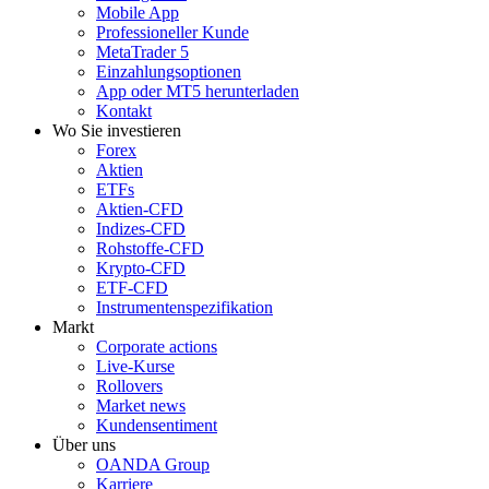
Mobile App
Professioneller Kunde
MetaTrader 5
Einzahlungsoptionen
App oder MT5 herunterladen
Kontakt
Wo Sie investieren
Forex
Aktien
ETFs
Aktien-CFD
Indizes-CFD
Rohstoffe-CFD
Krypto-CFD
ETF-CFD
Instrumentenspezifikation
Markt
Corporate actions
Live-Kurse
Rollovers
Market news
Kundensentiment
Über uns
OANDA Group
Karriere