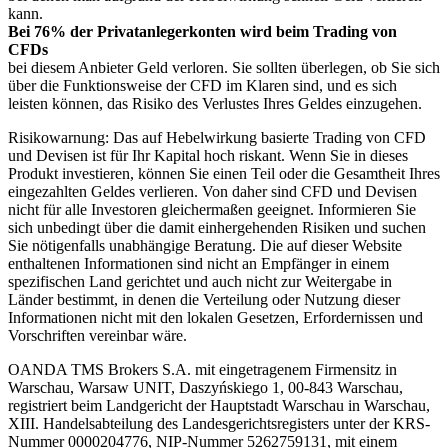
kann.
Bei 76% der Privatanlegerkonten wird beim Trading von
CFDs
bei diesem Anbieter Geld verloren. Sie sollten überlegen, ob Sie sich
über die Funktionsweise der CFD im Klaren sind, und es sich
leisten können, das Risiko des Verlustes Ihres Geldes einzugehen.
Risikowarnung: Das auf Hebelwirkung basierte Trading von CFD
und Devisen ist für Ihr Kapital hoch riskant. Wenn Sie in dieses
Produkt investieren, können Sie einen Teil oder die Gesamtheit Ihres
eingezahlten Geldes verlieren. Von daher sind CFD und Devisen
nicht für alle Investoren gleichermaßen geeignet. Informieren Sie
sich unbedingt über die damit einhergehenden Risiken und suchen
Sie nötigenfalls unabhängige Beratung. Die auf dieser Website
enthaltenen Informationen sind nicht an Empfänger in einem
spezifischen Land gerichtet und auch nicht zur Weitergabe in
Länder bestimmt, in denen die Verteilung oder Nutzung dieser
Informationen nicht mit den lokalen Gesetzen, Erfordernissen und
Vorschriften vereinbar wäre.
OANDA TMS Brokers S.A. mit eingetragenem Firmensitz in
Warschau, Warsaw UNIT, Daszyńskiego 1, 00-843 Warschau,
registriert beim Landgericht der Hauptstadt Warschau in Warschau,
XIII. Handelsabteilung des Landesgerichtsregisters unter der KRS-
Nummer 0000204776, NIP-Nummer 5262759131, mit einem