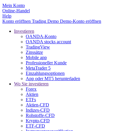
Mein Konto
Online-Handel
Help
Konto eröffnen
Trading
Demo
Demo-Konto eröffnen
Investieren
OANDA-Konto
OANDA stocks account
TradingView
Zinssätze
Mobile app
Professioneller Kunde
MetaTrader 5
Einzahlungsoptionen
App oder MT5 herunterladen
Wo Sie investieren
Forex
Aktien
ETFs
Aktien-CFD
Indizes-CFD
Rohstoffe-CFD
Krypto-CFD
ETF-CFD