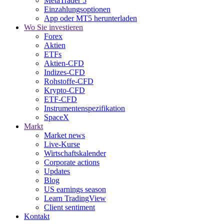
MetaTrader 5
Einzahlungsoptionen
App oder MT5 herunterladen
Wo Sie investieren
Forex
Aktien
ETFs
Aktien-CFD
Indizes-CFD
Rohstoffe-CFD
Krypto-CFD
ETF-CFD
Instrumentenspezifikation
SpaceX
Markt
Market news
Live-Kurse
Wirtschaftskalender
Corporate actions
Updates
Blog
US earnings season
Learn TradingView
Client sentiment
Kontakt