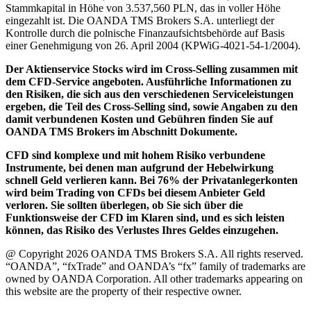
Stammkapital in Höhe von 3.537,560 PLN, das in voller Höhe
eingezahlt ist. Die OANDA TMS Brokers S.A. unterliegt der
Kontrolle durch die polnische Finanzaufsichtsbehörde auf Basis
einer Genehmigung von 26. April 2004 (KPWiG-4021-54-1/2004).
Der Aktienservice Stocks wird im Cross-Selling zusammen mit
dem CFD-Service angeboten. Ausführliche Informationen zu
den Risiken, die sich aus den verschiedenen Serviceleistungen
ergeben, die Teil des Cross-Selling sind, sowie Angaben zu den
damit verbundenen Kosten und Gebühren finden Sie auf
OANDA TMS Brokers im Abschnitt Dokumente.
CFD sind komplexe und mit hohem Risiko verbundene
Instrumente, bei denen man aufgrund der Hebelwirkung
schnell Geld verlieren kann. Bei 76% der Privatanlegerkonten
wird beim Trading von CFDs bei diesem Anbieter Geld
verloren. Sie sollten überlegen, ob Sie sich über die
Funktionsweise der CFD im Klaren sind, und es sich leisten
können, das Risiko des Verlustes Ihres Geldes einzugehen.
@ Copyright 2026 OANDA TMS Brokers S.A. All rights reserved.
“OANDA”, “fxTrade” and OANDA’s “fx” family of trademarks are
owned by OANDA Corporation. All other trademarks appearing on
this website are the property of their respective owner.