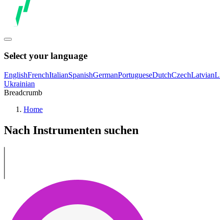
Select your language
English
French
Italian
Spanish
German
Portuguese
Dutch
Czech
Latvian
L
Ukrainian
Breadcrumb
Home
Nach Instrumenten suchen