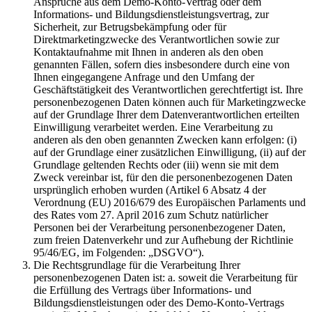
Ansprüche aus dem Demo-Konto-Vertrag oder dem
Informations- und Bildungsdienstleistungsvertrag, zur
Sicherheit, zur Betrugsbekämpfung oder für
Direktmarketingzwecke des Verantwortlichen sowie zur
Kontaktaufnahme mit Ihnen in anderen als den oben
genannten Fällen, sofern dies insbesondere durch eine von
Ihnen eingegangene Anfrage und den Umfang der
Geschäftstätigkeit des Verantwortlichen gerechtfertigt ist. Ihre
personenbezogenen Daten können auch für Marketingzwecke
auf der Grundlage Ihrer dem Datenverantwortlichen erteilten
Einwilligung verarbeitet werden. Eine Verarbeitung zu
anderen als den oben genannten Zwecken kann erfolgen: (i)
auf der Grundlage einer zusätzlichen Einwilligung, (ii) auf der
Grundlage geltenden Rechts oder (iii) wenn sie mit dem
Zweck vereinbar ist, für den die personenbezogenen Daten
ursprünglich erhoben wurden (Artikel 6 Absatz 4 der
Verordnung (EU) 2016/679 des Europäischen Parlaments und
des Rates vom 27. April 2016 zum Schutz natürlicher
Personen bei der Verarbeitung personenbezogener Daten,
zum freien Datenverkehr und zur Aufhebung der Richtlinie
95/46/EG, im Folgenden: „DSGVO“).
Die Rechtsgrundlage für die Verarbeitung Ihrer
personenbezogenen Daten ist: a. soweit die Verarbeitung für
die Erfüllung des Vertrags über Informations- und
Bildungsdienstleistungen oder des Demo-Konto-Vertrags