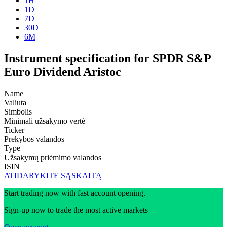
1H
1D
7D
30D
6M
Instrument specification for SPDR S&P
Euro Dividend Aristoc
Name
Valiuta
Simbolis
Minimali užsakymo vertė
Ticker
Prekybos valandos
Type
Užsakymų priėmimo valandos
ISIN
ATIDARYKITE SĄSKAITĄ
Start trading now with fast account opening.
Sign-up now to trade the most active markets