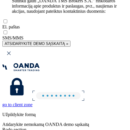
Sutinku gauti „OANDA TMS Brokers S.A.” rinkodaros
informaciją apie produktus ir paslaugas, pvz., naujienas ir
akcijas, naudojant pateiktus kontaktinius duomenis:
El. paštas
SMS/MMS
ATSIDARYKITE DEMO SĄSKAITĄ »
go to client zone
Užpildykite formą
Atidarykite nemokamą OANDA demo sąskaitą
Rodo section