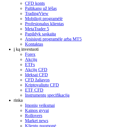
CFD konts
Palūkanų už lėšas
TradingView
Mobilioji programėlė
Profesionalus klientas
MetaTrader 5
Papildyk sąskaitą
Atsisiųsti programėlę arba MT5
Kontaktas
į ką investuoti
Forex
Akcijų
ETFs
Akcijų CFD
Ideksai CFD
CFD žaliavos
Kriptovaliutų CFD
ETF CFD
Instrumentų specifikacija
rinka
Įmonių veiksmai
Kainos gyvai
Rollovers
Market news
Klientų nuomonė