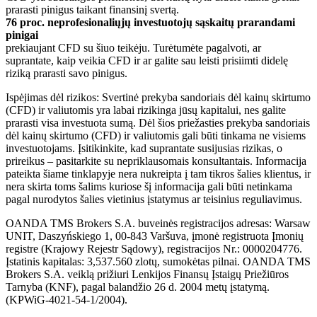
prarasti pinigus taikant finansinį svertą.
76 proc. neprofesionaliųjų investuotojų sąskaitų prarandami
pinigai
prekiaujant CFD su šiuo teikėju. Turėtumėte pagalvoti, ar
suprantate, kaip veikia CFD ir ar galite sau leisti prisiimti didelę
riziką prarasti savo pinigus.
Ispėjimas dėl rizikos: Svertinė prekyba sandoriais dėl kainų skirtumo
(CFD) ir valiutomis yra labai rizikinga jūsų kapitalui, nes galite
prarasti visa investuota sumą. Dėl šios priežasties prekyba sandoriais
dėl kainų skirtumo (CFD) ir valiutomis gali būti tinkama ne visiems
investuotojams. Įsitikinkite, kad suprantate susijusias rizikas, o
prireikus – pasitarkite su nepriklausomais konsultantais. Informacija
pateikta šiame tinklapyje nera nukreipta į tam tikros šalies klientus, ir
nera skirta toms šalims kuriose šį informacija gali būti netinkama
pagal nurodytos šalies vietinius įstatymus ar teisinius reguliavimus.
OANDA TMS Brokers S.A. buveinės registracijos adresas: Warsaw
UNIT, Daszyńskiego 1, 00-843 Varšuva, įmonė registruota Įmonių
registre (Krajowy Rejestr Sądowy), registracijos Nr.: 0000204776.
Įstatinis kapitalas: 3,537.560 zlotų, sumokėtas pilnai. OANDA TMS
Brokers S.A. veiklą prižiuri Lenkijos Finansų Įstaigų Priežiūros
Tarnyba (KNF), pagal balandžio 26 d. 2004 metų įstatymą.
(KPWiG-4021-54-1/2004).