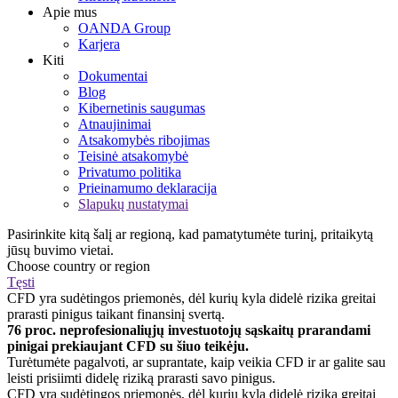
Apie mus
OANDA Group
Karjera
Kiti
Dokumentai
Blog
Kibernetinis saugumas
Atnaujinimai
Atsakomybės ribojimas
Teisinė atsakomybė
Privatumo politika
Prieinamumo deklaracija
Slapukų nustatymai
Pasirinkite kitą šalį ar regioną, kad pamatytumėte turinį, pritaikytą
jūsų buvimo vietai.
Choose country or region
Tęsti
CFD yra sudėtingos priemonės, dėl kurių kyla didelė rizika greitai
prarasti pinigus taikant finansinį svertą.
76 proc. neprofesionaliųjų investuotojų sąskaitų prarandami
pinigai prekiaujant CFD su šiuo teikėju.
Turėtumėte pagalvoti, ar suprantate, kaip veikia CFD ir ar galite sau
leisti prisiimti didelę riziką prarasti savo pinigus.
CFD yra sudėtingos priemonės, dėl kurių kyla didelė rizika greitai