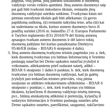
pagrįsta, visų pirma, jūsų pateiktu užklausimu ir duomenų
valdytojo verslo veiklos apimtimi. Jūsų asmens duomenys taip
pat gali būti tvarkomi rinkodaros tikslais, remiantis jūsų
duomenų valdytojui suteiktu sutikimu. Tvarkymas kitais nei
pirmiau nurodytais tikslais gali būti atliekamas: (i) gavus
papildomą sutikimą, (ii) remiantis taikytina teise, arba (iii) kai
tai suderinama su tikslu, kuriuo asmens duomenys buvo iš
pradžių surinkti (2016 m. balandžio 27 d. Europos Parlamento
ir Tarybos reglamento (ES) 2016/679 dėl fizinių asmenų
apsaugos tvarkant asmens duomenis ir dėl laisvo tokių
duomenų judėjimo bei kuriuo panaikinama Direktyva
95/46/EB (toliau – BDAR) 6 straipsnio 4 dalis).
Jūsų asmens duomenų tvarkymo teisinis pagrindas yra: a. tiek,
kiek duomenų tvarkymas yra būtinas Informacinių ir švietimo
paslaugų sutarčiai bei Demo sąskaitos sutarčiai įvykdyti ir
veiksmams, atliekamiems prieš sudarant sutartį, atlikti –
BDAR 6 straipsnio 1 dalies b punktas; b. tiek, kiek duomenų
tvarkymas yra būtinas duomenų valdytojui, kad jis galėtų
įvykdyti jam tenkančias teisines prievoles, visų pirma
susijusias su atitikties reikalavimams užtikrinimu – BDAR 6
straipsnio c punktas; c. tiek, kiek tvarkymas yra būtinas
tikslams, kylančiems iš duomenų valdytojo teisėtų interesų,
pvz., būtinų atsiskaitymų atlikimui ir pretenzijų, kylančių iš
sudarytos Informacijos ir švietimo paslaugų sutarties arba
Demo sąskaitos sutarties, pareiškimui, saugumui, sukčiavimo