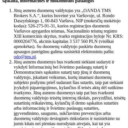
sąskaita, informacinės ir mokomosios paslaugos
Jūsų asmens duomenų valdytojas yra „OANDA TMS
Brokers S.A.“, kurios buveinė yra Varšuvoje, ul. Rondo
Daszyńskiego 1, 00-843 Varšuva, NIP (mokesčių mokėtojo
kodas): 526-275-91-31, kurios registracijos duomenis
Varšuvos apygardos teismas, Nacionalinio teismų registro
XIII komercinis skyrius, tvarko registracijos byloje Nr. KRS:
0000204776, akcinis kapitalas 3 537 560 PLN (visiškai
apmokėtas). Su duomenų valdytojo paskirtu duomenų
apsaugos pareigūnu galima susisiekti elektroniniu paštu:
odo@tms.pl
.
Jūsų asmens duomenys bus tvarkomi siekiant sudaryti ir
vykdyti Informacinių bei švietimo paslaugų sutartį ir
Demonstracinės sąskaitos sutartį tarp jūsų ir duomenų
valdytojo, įskaitant veiksmus, kurių imamasi duomenų
subjekto prašymu prieš sudarant šias sutartis, taip pat siekiant
įvykdyti įsipareigojimus, kylančius iš teisės aktų dėl sutikimo
tvarkymo. Jūsų asmens duomenys taip pat bus tvarkomi
duomenų valdytojo teisėtų interesų tikslais, pavyzdžiui, teisėtų
sutartinių reikalavimų, kylančių iš demo sąskaitos sutarties
arba informacinių ir švietimo paslaugų sutarties,
įgyvendinimo, saugumo, sukčiavimo prevencijos arba
duomenų valdytojo tiesioginės rinkodaros ir susisiekimo su
jumis kitais nei pirmiau nurodytais atvejais, kai tai yra