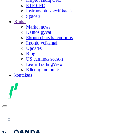
Kriptovaliutų CFD
ETF CFD
Instrumentų specifikacija
SpaceX
Rinka
Market news
Kainos gyvai
Ekonomikos kalendorius
Įmonių veiksmai
Updates
Blog
US earnings season
Learn TradingView
Klientų nuomonė
kontaktas