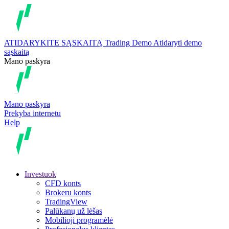
ATIDARYKITE SĄSKAITĄ
Trading
Demo
Atidaryti demo
sąskaitą
Mano paskyra
Mano paskyra
Prekyba internetu
Help
Investuok
CFD konts
Brokeru konts
TradingView
Palūkanų už lėšas
Mobilioji programėlė