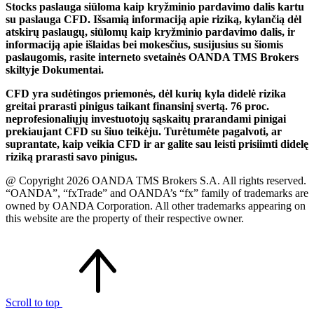
Stocks paslauga siūloma kaip kryžminio pardavimo dalis kartu
su paslauga CFD. Išsamią informaciją apie riziką, kylančią dėl
atskirų paslaugų, siūlomų kaip kryžminio pardavimo dalis, ir
informaciją apie išlaidas bei mokesčius, susijusius su šiomis
paslaugomis, rasite interneto svetainės OANDA TMS Brokers
skiltyje Dokumentai.
CFD yra sudėtingos priemonės, dėl kurių kyla didelė rizika
greitai prarasti pinigus taikant finansinį svertą. 76 proc.
neprofesionaliųjų investuotojų sąskaitų prarandami pinigai
prekiaujant CFD su šiuo teikėju. Turėtumėte pagalvoti, ar
suprantate, kaip veikia CFD ir ar galite sau leisti prisiimti didelę
riziką prarasti savo pinigus.
@ Copyright 2026 OANDA TMS Brokers S.A. All rights reserved.
“OANDA”, “fxTrade” and OANDA’s “fx” family of trademarks are
owned by OANDA Corporation. All other trademarks appearing on
this website are the property of their respective owner.
Scroll to top