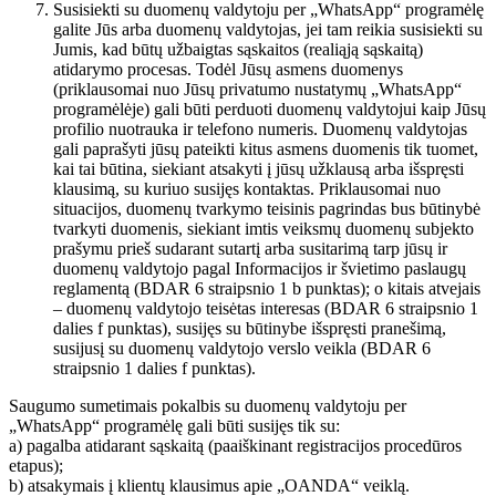
Susisiekti su duomenų valdytoju per „WhatsApp“ programėlę
galite Jūs arba duomenų valdytojas, jei tam reikia susisiekti su
Jumis, kad būtų užbaigtas sąskaitos (realiąją sąskaitą)
atidarymo procesas. Todėl Jūsų asmens duomenys
(priklausomai nuo Jūsų privatumo nustatymų „WhatsApp“
programėlėje) gali būti perduoti duomenų valdytojui kaip Jūsų
profilio nuotrauka ir telefono numeris. Duomenų valdytojas
gali paprašyti jūsų pateikti kitus asmens duomenis tik tuomet,
kai tai būtina, siekiant atsakyti į jūsų užklausą arba išspręsti
klausimą, su kuriuo susijęs kontaktas. Priklausomai nuo
situacijos, duomenų tvarkymo teisinis pagrindas bus būtinybė
tvarkyti duomenis, siekiant imtis veiksmų duomenų subjekto
prašymu prieš sudarant sutartį arba susitarimą tarp jūsų ir
duomenų valdytojo pagal Informacijos ir švietimo paslaugų
reglamentą (BDAR 6 straipsnio 1 b punktas); o kitais atvejais
– duomenų valdytojo teisėtas interesas (BDAR 6 straipsnio 1
dalies f punktas), susijęs su būtinybe išspręsti pranešimą,
susijusį su duomenų valdytojo verslo veikla (BDAR 6
straipsnio 1 dalies f punktas).
Saugumo sumetimais pokalbis su duomenų valdytoju per
„WhatsApp“ programėlę gali būti susijęs tik su:
a) pagalba atidarant sąskaitą (paaiškinant registracijos procedūros
etapus);
b) atsakymais į klientų klausimus apie „OANDA“ veiklą.