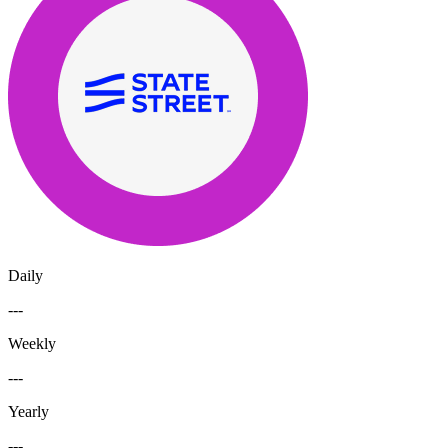
Daily
---
Weekly
---
Yearly
---