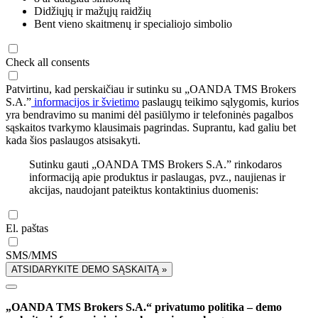
Didžiųjų ir mažųjų raidžių
Bent vieno skaitmenų ir specialiojo simbolio
Check all consents
Patvirtinu, kad perskaičiau ir sutinku su „OANDA TMS Brokers
S.A.”
informacijos ir švietimo
paslaugų teikimo sąlygomis, kurios
yra bendravimo su manimi dėl pasiūlymo ir telefoninės pagalbos
sąskaitos tvarkymo klausimais pagrindas. Suprantu, kad galiu bet
kada šios paslaugos atsisakyti.
Sutinku gauti „OANDA TMS Brokers S.A.” rinkodaros
informaciją apie produktus ir paslaugas, pvz., naujienas ir
akcijas, naudojant pateiktus kontaktinius duomenis:
El. paštas
SMS/MMS
ATSIDARYKITE DEMO SĄSKAITĄ »
„OANDA TMS Brokers S.A.“ privatumo politika – demo