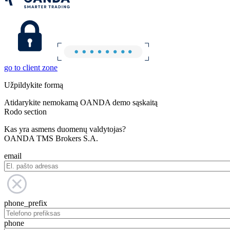
go to client zone
Užpildykite formą
Atidarykite nemokamą OANDA demo sąskaitą
Rodo section
Kas yra asmens duomenų valdytojas?
OANDA TMS Brokers S.A.
email
phone_prefix
phone