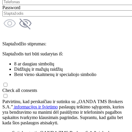
Password
Slaptažodžio stiprumas:
Slaptažodis turi būti sudarytas iš:
8 ar daugiau simbolių
Didžiųjų ir mažųjų raidžių
Bent vieno skaitmenų ir specialiojo simbolio
Check all consents
Patvirtinu, kad perskaičiau ir sutinku su „OANDA TMS Brokers
S.A.”
informacijos ir švietimo
paslaugų teikimo sąlygomis, kurios
yra bendravimo su manimi dėl pasiūlymo ir telefoninės pagalbos
sąskaitos tvarkymo klausimais pagrindas. Suprantu, kad galiu bet
kada šios paslaugos atsisakyti.