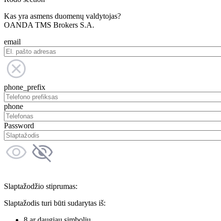
Kas yra asmens duomenų valdytojas?
OANDA TMS Brokers S.A.
email
phone_prefix
phone
Password
Slaptažodžio stiprumas:
Slaptažodis turi būti sudarytas iš:
8 ar daugiau simbolių