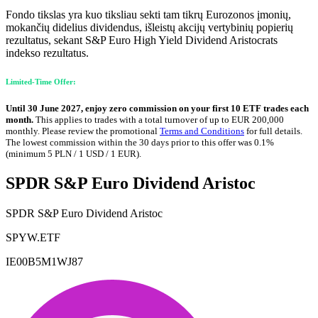
Fondo tikslas yra kuo tiksliau sekti tam tikrų Eurozonos įmonių,
mokančių didelius dividendus, išleistų akcijų vertybinių popierių
rezultatus, sekant S&P Euro High Yield Dividend Aristocrats
indekso rezultatus.
Limited-Time Offer:
Until 30 June 2027, enjoy zero commission on your first 10 ETF trades each
month.
This applies to trades with a total turnover of up to EUR 200,000
monthly. Please review the promotional
Terms and Conditions
for full details.
The lowest commission within the 30 days prior to this offer was 0.1%
(minimum 5 PLN / 1 USD / 1 EUR).
SPDR S&P Euro Dividend Aristoc
SPDR S&P Euro Dividend Aristoc
SPYW.ETF
IE00B5M1WJ87