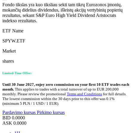
Fondo tikslas yra kuo tiksliau sekti tam tikrų Eurozonos įmonių,
mokančių didelius dividendus, išleistų akcijų vertybinių popierių
rezultatus, sekant S&P Euro High Yield Dividend Aristocrats
indekso rezultatus.
ETF Name
SPYW.ETF
Market
shares
Limited-Time Offer:
Until 30 June 2027, enjoy zero commission on your first 10 ETF trades each
month.
This applies to trades with a total turnover of up to EUR 200,000
monthly. Please review the promotional
Terms and Conditions
for full details.
The lowest commission within the 30 days prior to this offer was 0.1%
(minimum 5 PLN / 1 USD / 1 EUR).
Pardavimo kursas
Pirkimo kursas
BID
0.0000
ASK
0.0000