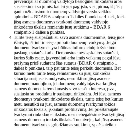
prevencijai ar duomenų valdytojo tiesioginei rinkodarai arba
susisiekimui su jumis, kai tai yra pagrįsta, visų pirma, iš jūsų
gautu užklausimu ir duomenų valdytojo verslo veiklos
apimtimi – BDAR 6 straipsnio 1 dalies f punktas; d. tiek, kiek
jūsų asmens duomenys tvarkomi duomenų valdytojo
rinkodaros tikslais remiantis jūsų sutikimu – BDAR 6
straipsnio 1 dalies a punktas.
Turite teisę susipažinti su savo asmens duomenimis, teisę juos
ištaisyti, ištrinti ir teisę apriboti duomenų tvarkymą. Jeigu
duomenų tvarkymas yra būtinas Informacinių ir švietimo
paslaugų sutarčiai arba Demonstracinės sąskaitos sutarčiai,
kurios šalis esate, įgyvendinti arba imtis veiksmų pagal jūsų
prašymą prieš sudarant šias sutartis (BDAR 6 straipsnio 1
dalies b punktas), taip pat turite teisę perkelti duomenis. Bet
kuriuo metu turite teisę, remdamiesi su jūsų konkrečia
situacija susijusiais motyvais, nesutikti su jūsų asmens
duomenų naudojimu, jei duomenų valdytojas tvarko jūsų
asmens duomenis remdamasis savo teisėtu interesu, pvz.,
susijusiu su produktų ir paslaugų rinkodara. Jei jūsų asmens
duomenys tvarkomi rinkodaros tikslais, turite teisę bet kuriuo
metu nesutikti su jūsų asmens duomenų tvarkymu tokios
rinkodaros tikslais, įskaitant profiliavimą. Jei prieštaraujate
tvarkymui rinkodaros tikslais, mes nebegalėsime tvarkyti jūsų
asmens duomenų tokiais tikslais. Tuo atveju, kai jūsų asmens
duomenų tvarkymas grindžiamas sutikimu, ypač suteiktu