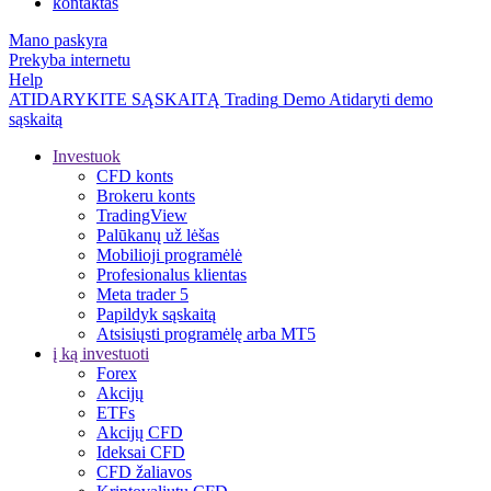
kontaktas
Mano paskyra
Prekyba internetu
Help
ATIDARYKITE SĄSKAITĄ
Trading
Demo
Atidaryti demo
sąskaitą
Investuok
CFD konts
Brokeru konts
TradingView
Palūkanų už lėšas
Mobilioji programėlė
Profesionalus klientas
Meta trader 5
Papildyk sąskaitą
Atsisiųsti programėlę arba MT5
į ką investuoti
Forex
Akcijų
ETFs
Akcijų CFD
Ideksai CFD
CFD žaliavos