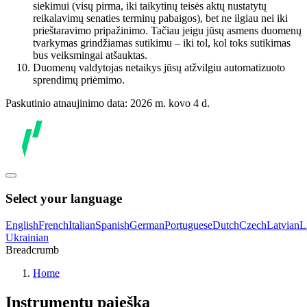
siekimui (visų pirma, iki taikytinų teisės aktų nustatytų
reikalavimų senaties terminų pabaigos), bet ne ilgiau nei iki
prieštaravimo pripažinimo. Tačiau jeigu jūsų asmens duomenų
tvarkymas grindžiamas sutikimu – iki tol, kol toks sutikimas
bus veiksmingai atšauktas.
Duomenų valdytojas netaikys jūsų atžvilgiu automatizuoto
sprendimų priėmimo.
Paskutinio atnaujinimo data: 2026 m. kovo 4 d.
Select your language
English
French
Italian
Spanish
German
Portuguese
Dutch
Czech
Latvian
L
Ukrainian
Breadcrumb
Home
Instrumentų paieška