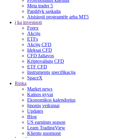
Profesionalus klientas
Meta trader 5
Papildyk sąskaitą
Atsisiųsti programėlę arba MT5
į ką investuoti
Forex
Akcijų
ETFs
Akcijų CFD
Ideksai CFD
CFD žaliavos
Kriptovaliutų CFD
ETF CFD
Instrumentų specifikacija
SpaceX
Rinka
Market news
Kainos gyvai
Ekonomikos kalendorius
Įmonių veiksmai
Updates
Blog
US earnings season
Learn TradingView
Klientų nuomonė