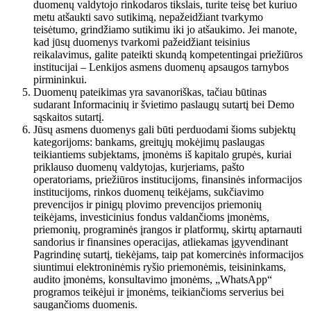
duomenų valdytojo rinkodaros tikslais, turite teisę bet kuriuo
metu atšaukti savo sutikimą, nepažeidžiant tvarkymo
teisėtumo, grindžiamo sutikimu iki jo atšaukimo. Jei manote,
kad jūsų duomenys tvarkomi pažeidžiant teisinius
reikalavimus, galite pateikti skundą kompetentingai priežiūros
institucijai – Lenkijos asmens duomenų apsaugos tarnybos
pirmininkui.
Duomenų pateikimas yra savanoriškas, tačiau būtinas
sudarant Informacinių ir švietimo paslaugų sutartį bei Demo
sąskaitos sutartį.
Jūsų asmens duomenys gali būti perduodami šioms subjektų
kategorijoms: bankams, greitųjų mokėjimų paslaugas
teikiantiems subjektams, įmonėms iš kapitalo grupės, kuriai
priklauso duomenų valdytojas, kurjeriams, pašto
operatoriams, priežiūros institucijoms, finansinės informacijos
institucijoms, rinkos duomenų teikėjams, sukčiavimo
prevencijos ir pinigų plovimo prevencijos priemonių
teikėjams, investicinius fondus valdančioms įmonėms,
priemonių, programinės įrangos ir platformų, skirtų aptarnauti
sandorius ir finansines operacijas, atliekamas įgyvendinant
Pagrindinę sutartį, tiekėjams, taip pat komercinės informacijos
siuntimui elektroninėmis ryšio priemonėmis, teisininkams,
audito įmonėms, konsultavimo įmonėms, „WhatsApp“
programos teikėjui ir įmonėms, teikiančioms serverius bei
saugančioms duomenis.