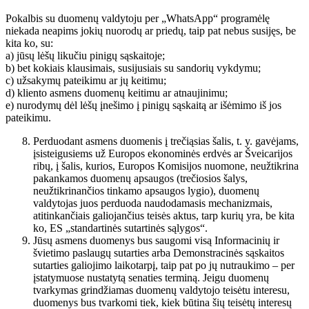
Pokalbis su duomenų valdytoju per „WhatsApp“ programėlę
niekada neapims jokių nuorodų ar priedų, taip pat nebus susijęs, be
kita ko, su:
a) jūsų lėšų likučiu pinigų sąskaitoje;
b) bet kokiais klausimais, susijusiais su sandorių vykdymu;
c) užsakymų pateikimu ar jų keitimu;
d) kliento asmens duomenų keitimu ar atnaujinimu;
e) nurodymų dėl lėšų įnešimo į pinigų sąskaitą ar išėmimo iš jos
pateikimu.
Perduodant asmens duomenis į trečiąsias šalis, t. y. gavėjams,
įsisteigusiems už Europos ekonominės erdvės ar Šveicarijos
ribų, į šalis, kurios, Europos Komisijos nuomone, neužtikrina
pakankamos duomenų apsaugos (trečiosios šalys,
neužtikrinančios tinkamo apsaugos lygio), duomenų
valdytojas juos perduoda naudodamasis mechanizmais,
atitinkančiais galiojančius teisės aktus, tarp kurių yra, be kita
ko, ES „standartinės sutartinės sąlygos“.
Jūsų asmens duomenys bus saugomi visą Informacinių ir
švietimo paslaugų sutarties arba Demonstracinės sąskaitos
sutarties galiojimo laikotarpį, taip pat po jų nutraukimo – per
įstatymuose nustatytą senaties terminą. Jeigu duomenų
tvarkymas grindžiamas duomenų valdytojo teisėtu interesu,
duomenys bus tvarkomi tiek, kiek būtina šių teisėtų interesų