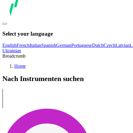
Select your language
English
French
Italian
Spanish
German
Portuguese
Dutch
Czech
Latvian
L
Ukrainian
Breadcrumb
Home
Nach Instrumenten suchen