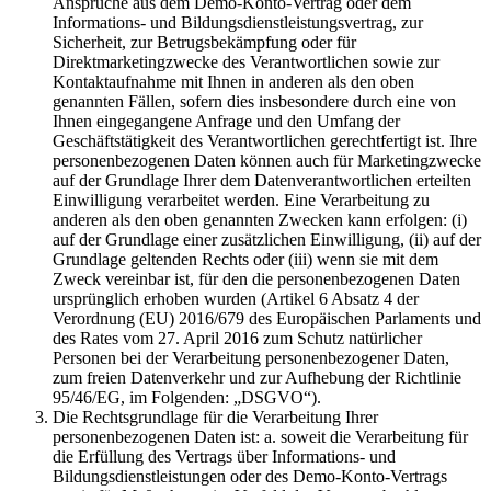
Ansprüche aus dem Demo-Konto-Vertrag oder dem
Informations- und Bildungsdienstleistungsvertrag, zur
Sicherheit, zur Betrugsbekämpfung oder für
Direktmarketingzwecke des Verantwortlichen sowie zur
Kontaktaufnahme mit Ihnen in anderen als den oben
genannten Fällen, sofern dies insbesondere durch eine von
Ihnen eingegangene Anfrage und den Umfang der
Geschäftstätigkeit des Verantwortlichen gerechtfertigt ist. Ihre
personenbezogenen Daten können auch für Marketingzwecke
auf der Grundlage Ihrer dem Datenverantwortlichen erteilten
Einwilligung verarbeitet werden. Eine Verarbeitung zu
anderen als den oben genannten Zwecken kann erfolgen: (i)
auf der Grundlage einer zusätzlichen Einwilligung, (ii) auf der
Grundlage geltenden Rechts oder (iii) wenn sie mit dem
Zweck vereinbar ist, für den die personenbezogenen Daten
ursprünglich erhoben wurden (Artikel 6 Absatz 4 der
Verordnung (EU) 2016/679 des Europäischen Parlaments und
des Rates vom 27. April 2016 zum Schutz natürlicher
Personen bei der Verarbeitung personenbezogener Daten,
zum freien Datenverkehr und zur Aufhebung der Richtlinie
95/46/EG, im Folgenden: „DSGVO“).
Die Rechtsgrundlage für die Verarbeitung Ihrer
personenbezogenen Daten ist: a. soweit die Verarbeitung für
die Erfüllung des Vertrags über Informations- und
Bildungsdienstleistungen oder des Demo-Konto-Vertrags