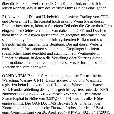
über die Funktionsweise der CFD im Klaren sind, und es sich
leisten können, das Risiko des Verlustes Ihres Geldes einzugehen.
Risikowarnung: Das auf Hebelwirkung basierte Trading von CFD
und Devisen ist für Ihr Kapital hoch riskant. Wenn Sie in dieses
Produkt investieren, können Sie einen Teil oder die Gesamtheit Ihres
eingezahlten Geldes verlieren. Von daher sind CFD und Devisen
nicht für alle Investoren gleichermaßen geeignet. Informieren Sie
sich unbedingt über die damit einhergehenden Risiken und suchen
Sie nötigenfalls unabhängige Beratung. Die auf dieser Website
enthaltenen Informationen sind nicht an Empfänger in einem
spezifischen Land gerichtet und auch nicht zur Weitergabe in
Länder bestimmt, in denen die Verteilung oder Nutzung dieser
Informationen nicht mit den lokalen Gesetzen, Erfordernissen und
Vorschriften vereinbar wäre.
OANDA TMS Brokers S.A. mit eingetragenem Firmensitz in
Warschau, Warsaw UNIT, Daszyńskiego 1, 00-843 Warschau,
registriert beim Landgericht der Hauptstadt Warschau in Warschau,
XIII. Handelsabteilung des Landesgerichtsregisters unter der KRS-
Nummer 0000204776, NIP-Nummer 5262759131, mit einem
Stammkapital in Höhe von 3.537,560 PLN, das in voller Höhe
eingezahlt ist. Die OANDA TMS Brokers S.A. unterliegt der
Kontrolle durch die polnische Finanzaufsichtsbehörde auf Basis
einer Genehmigung von 26. April 2004 (KPWiG-4021-54-1/2004).