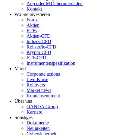
App oder MT5 herunterladen
Kontakt
Wo Sie investieren
Forex
Aktien
ETFs
Aktien-CFD
Indizes-CFD
Rohstoffe-CFD
Krypto-CFD
ETF-CFD
Instrumentenspezifikation
Markt
Corporate actions
Live-Kurse
Rollovers
Market news
Kundensentiment
Über uns
OANDA Group
Karriere
Sonstiges
Dokumente
Neuigkeiten
Cybersicherheit