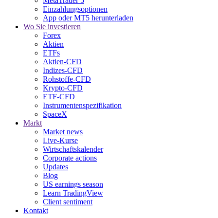
MetaTrader 5
Einzahlungsoptionen
App oder MT5 herunterladen
Wo Sie investieren
Forex
Aktien
ETFs
Aktien-CFD
Indizes-CFD
Rohstoffe-CFD
Krypto-CFD
ETF-CFD
Instrumentenspezifikation
SpaceX
Markt
Market news
Live-Kurse
Wirtschaftskalender
Corporate actions
Updates
Blog
US earnings season
Learn TradingView
Client sentiment
Kontakt