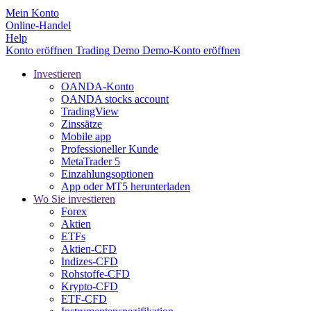
Mein Konto
Online-Handel
Help
Konto eröffnen
Trading
Demo
Demo-Konto eröffnen
Investieren
OANDA-Konto
OANDA stocks account
TradingView
Zinssätze
Mobile app
Professioneller Kunde
MetaTrader 5
Einzahlungsoptionen
App oder MT5 herunterladen
Wo Sie investieren
Forex
Aktien
ETFs
Aktien-CFD
Indizes-CFD
Rohstoffe-CFD
Krypto-CFD
ETF-CFD