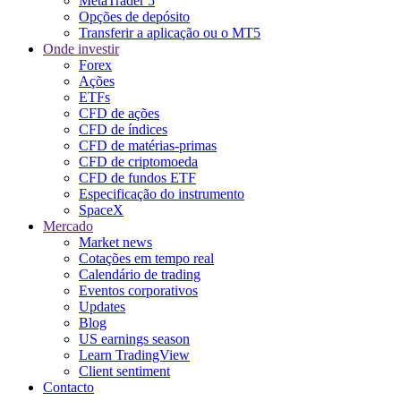
MetaTrader 5
Opções de depósito
Transferir a aplicação ou o MT5
Onde investir
Forex
Ações
ETFs
CFD de ações
CFD de índices
CFD de matérias-primas
CFD de criptomoeda
CFD de fundos ETF
Especificação do instrumento
SpaceX
Mercado
Market news
Cotações em tempo real
Calendário de trading
Eventos corporativos
Updates
Blog
US earnings season
Learn TradingView
Client sentiment
Contacto