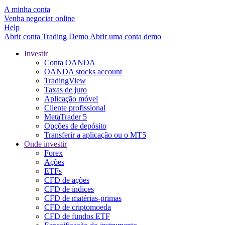
A minha conta
Venha negociar online
Help
Abrir conta
Trading
Demo
Abrir uma conta demo
Investir
Conta OANDA
OANDA stocks account
TradingView
Taxas de juro
Aplicação móvel
Cliente profissional
MetaTrader 5
Opções de depósito
Transferir a aplicação ou o MT5
Onde investir
Forex
Ações
ETFs
CFD de ações
CFD de índices
CFD de matérias-primas
CFD de criptomoeda
CFD de fundos ETF