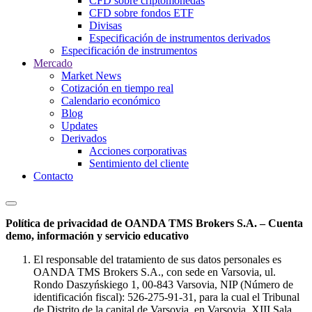
CFD sobre criptomonedas
CFD sobre fondos ETF
Divisas
Especificación de instrumentos derivados
Especificación de instrumentos
Mercado
Market News
Cotización en tiempo real
Calendario económico
Blog
Updates
Derivados
Acciones corporativas
Sentimiento del cliente
Contacto
Política de privacidad de OANDA TMS Brokers S.A. – Cuenta
demo, información y servicio educativo
El responsable del tratamiento de sus datos personales es
OANDA TMS Brokers S.A., con sede en Varsovia, ul.
Rondo Daszyńskiego 1, 00-843 Varsovia, NIP (Número de
identificación fiscal): 526-275-91-31, para la cual el Tribunal
de Distrito de la capital de Varsovia, en Varsovia, XIII Sala