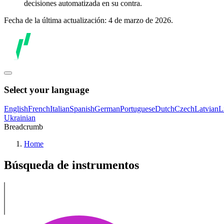
decisiones automatizada en su contra.
Fecha de la última actualización: 4 de marzo de 2026.
Select your language
English
French
Italian
Spanish
German
Portuguese
Dutch
Czech
Latvian
L
Ukrainian
Breadcrumb
Home
Búsqueda de instrumentos