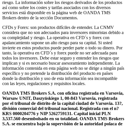
riesgo. La información sobre los riesgos derivados de los productos
así como sobre los costes y tarifas asociados con los diversos
servicios está disponible en la página web de OANDA TMS
Brokers dentro de la sección Documentos.
CFDs y Forex: son productos difíciles de entender. La CNMV
considera que no son adecuados para inversores minoristas debido a
su complejidad y riesgo. La operativa en CFD´s y forex con
apalancamiento supone un alto riesgo para su capital. Si usted
invierte en estos productos puede perder parte o todo su dinero. Por
tanto, la operativa en CFD´s y forex puede no ser adecuada para
todos los inversores. Debe estar seguro y entender los riesgos que
implican y si es necesario buscar asesoramiento independiente. La
información contenida en esta página web no se dirige a ningún país
específico y no pretende la distribución del producto en países
donde la distribución y uso de esta información sea incompatible
con las leyes, regulaciones y requisitos locales.
OANDA TMS Brokers S.A. con oficina registrada en Varsovia,
Warsaw UNIT, Daszyńskiego 1, 00-843 Varsovia, registrada
por el tribunal de distrito de la capital ciudad de Varsovia. 13?,
división comercial del tribunal nacional. Registrada con el n?
KRS 0000204776 y NIP 5262759131. Capital inicial PLN
3,537.560 desembolsado en su totalidad. OANDA TMS Brokers
S.A. se encuentra bajo la supervisión de la autoridad polaca de