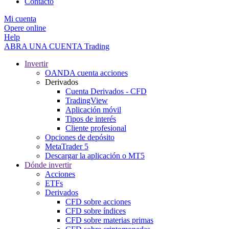
Contacto
Mi cuenta
Opere online
Help
ABRA UNA CUENTA
Trading
Invertir
OANDA cuenta acciones
Derivados
Cuenta Derivados - CFD
TradingView
Aplicación móvil
Tipos de interés
Cliente profesional
Opciones de depósito
MetaTrader 5
Descargar la aplicación o MT5
Dónde invertir
Acciones
ETFs
Derivados
CFD sobre acciones
CFD sobre índices
CFD sobre materias primas