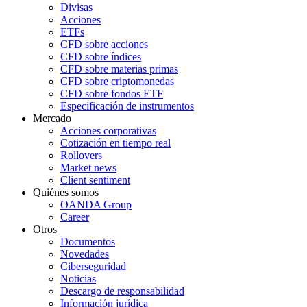
Divisas
Acciones
ETFs
CFD sobre acciones
CFD sobre índices
CFD sobre materias primas
CFD sobre criptomonedas
CFD sobre fondos ETF
Especificación de instrumentos
Mercado
Acciones corporativas
Cotización en tiempo real
Rollovers
Market news
Client sentiment
Quiénes somos
OANDA Group
Career
Otros
Documentos
Novedades
Ciberseguridad
Noticias
Descargo de responsabilidad
Información jurídica