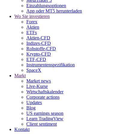
MetaTrader 5
Einzahlungsoptionen
App oder MT5 herunterladen
Wo Sie investieren
Forex
Aktien
ETFs
Aktien-CFD
Indizes-CFD
Rohstoffe-CFD
Krypto-CFD
ETF-CFD
Instrumentenspezifikation
SpaceX
Markt
Market news
Live-Kurse
Wirtschaftskalender
Corporate actions
Updates
Blog
US earnings season
Learn TradingView
Client sentiment
Kontakt