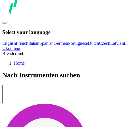
Select your language
English
French
Italian
Spanish
German
Portuguese
Dutch
Czech
Latvian
L
Ukrainian
Breadcrumb
Home
Nach Instrumenten suchen