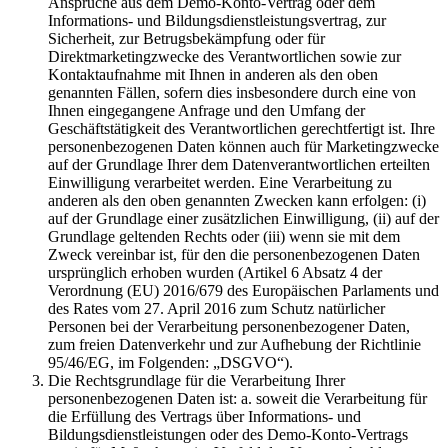
Ansprüche aus dem Demo-Konto-Vertrag oder dem
Informations- und Bildungsdienstleistungsvertrag, zur
Sicherheit, zur Betrugsbekämpfung oder für
Direktmarketingzwecke des Verantwortlichen sowie zur
Kontaktaufnahme mit Ihnen in anderen als den oben
genannten Fällen, sofern dies insbesondere durch eine von
Ihnen eingegangene Anfrage und den Umfang der
Geschäftstätigkeit des Verantwortlichen gerechtfertigt ist. Ihre
personenbezogenen Daten können auch für Marketingzwecke
auf der Grundlage Ihrer dem Datenverantwortlichen erteilten
Einwilligung verarbeitet werden. Eine Verarbeitung zu
anderen als den oben genannten Zwecken kann erfolgen: (i)
auf der Grundlage einer zusätzlichen Einwilligung, (ii) auf der
Grundlage geltenden Rechts oder (iii) wenn sie mit dem
Zweck vereinbar ist, für den die personenbezogenen Daten
ursprünglich erhoben wurden (Artikel 6 Absatz 4 der
Verordnung (EU) 2016/679 des Europäischen Parlaments und
des Rates vom 27. April 2016 zum Schutz natürlicher
Personen bei der Verarbeitung personenbezogener Daten,
zum freien Datenverkehr und zur Aufhebung der Richtlinie
95/46/EG, im Folgenden: „DSGVO“).
Die Rechtsgrundlage für die Verarbeitung Ihrer
personenbezogenen Daten ist: a. soweit die Verarbeitung für
die Erfüllung des Vertrags über Informations- und
Bildungsdienstleistungen oder des Demo-Konto-Vertrags