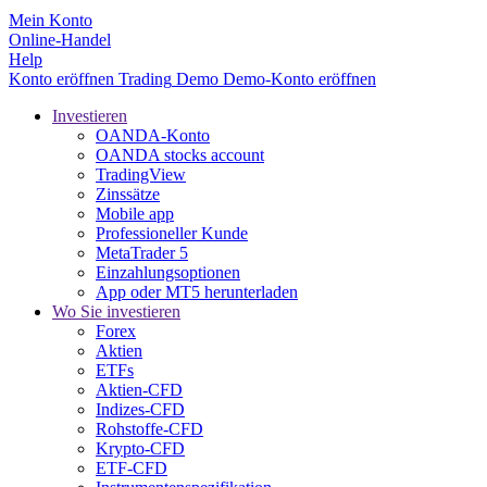
Mein Konto
Online-Handel
Help
Konto eröffnen
Trading
Demo
Demo-Konto eröffnen
Investieren
OANDA-Konto
OANDA stocks account
TradingView
Zinssätze
Mobile app
Professioneller Kunde
MetaTrader 5
Einzahlungsoptionen
App oder MT5 herunterladen
Wo Sie investieren
Forex
Aktien
ETFs
Aktien-CFD
Indizes-CFD
Rohstoffe-CFD
Krypto-CFD
ETF-CFD