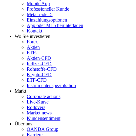
Mobile App
Professioneller Kunde
MetaTrader 5
Einzahlungsoptionen
App oder MT5 herunterladen
Kontakt
Wo Sie investieren
Forex
Aktien
ETFs
Aktien-CFD
Indizes-CFD
Rohstoffe-CFD
Krypto-CFD
ETF-CFD
Instrumentenspezifikation
Markt
Corporate actions
Live-Kurse
Rollovers
Market news
Kundensentiment
Über uns
OANDA Group
Karriere