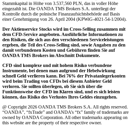
Stammkapital in Höhe von 3.537,560 PLN, das in voller Höhe
eingezahlt ist. Die OANDA TMS Brokers S.A. unterliegt der
Kontrolle durch die polnische Finanzaufsichtsbehörde auf Basis
einer Genehmigung von 26. April 2004 (KPWiG-4021-54-1/2004).
Der Aktienservice Stocks wird im Cross-Selling zusammen mit
dem CFD-Service angeboten. Ausführliche Informationen zu
den Risiken, die sich aus den verschiedenen Serviceleistungen
ergeben, die Teil des Cross-Selling sind, sowie Angaben zu den
damit verbundenen Kosten und Gebühren finden Sie auf
OANDA TMS Brokers im Abschnitt Dokumente.
CFD sind komplexe und mit hohem Risiko verbundene
Instrumente, bei denen man aufgrund der Hebelwirkung
schnell Geld verlieren kann. Bei 76% der Privatanlegerkonten
wird beim Trading von CFDs bei diesem Anbieter Geld
verloren. Sie sollten überlegen, ob Sie sich über die
Funktionsweise der CFD im Klaren sind, und es sich leisten
können, das Risiko des Verlustes Ihres Geldes einzugehen.
@ Copyright 2026 OANDA TMS Brokers S.A. All rights reserved.
“OANDA”, “fxTrade” and OANDA’s “fx” family of trademarks are
owned by OANDA Corporation. All other trademarks appearing on
this website are the property of their respective owner.