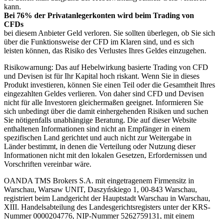
kann.
Bei 76% der Privatanlegerkonten wird beim Trading von
CFDs
bei diesem Anbieter Geld verloren. Sie sollten überlegen, ob Sie sich
über die Funktionsweise der CFD im Klaren sind, und es sich
leisten können, das Risiko des Verlustes Ihres Geldes einzugehen.
Risikowarnung: Das auf Hebelwirkung basierte Trading von CFD
und Devisen ist für Ihr Kapital hoch riskant. Wenn Sie in dieses
Produkt investieren, können Sie einen Teil oder die Gesamtheit Ihres
eingezahlten Geldes verlieren. Von daher sind CFD und Devisen
nicht für alle Investoren gleichermaßen geeignet. Informieren Sie
sich unbedingt über die damit einhergehenden Risiken und suchen
Sie nötigenfalls unabhängige Beratung. Die auf dieser Website
enthaltenen Informationen sind nicht an Empfänger in einem
spezifischen Land gerichtet und auch nicht zur Weitergabe in
Länder bestimmt, in denen die Verteilung oder Nutzung dieser
Informationen nicht mit den lokalen Gesetzen, Erfordernissen und
Vorschriften vereinbar wäre.
OANDA TMS Brokers S.A. mit eingetragenem Firmensitz in
Warschau, Warsaw UNIT, Daszyńskiego 1, 00-843 Warschau,
registriert beim Landgericht der Hauptstadt Warschau in Warschau,
XIII. Handelsabteilung des Landesgerichtsregisters unter der KRS-
Nummer 0000204776, NIP-Nummer 5262759131, mit einem