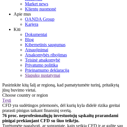
Market news
Klientų nuomonė
Apie mus
OANDA Group
Karjera
Kiti
Dokumentai
Blog
Kibernetinis saugumas
Atnaujinimai
Atsakomybės ribojimas
Teisinė atsakomybė
Privatumo politika
Prieinamumo deklaracija
Slapukų nustatymai
Pasirinkite kitą šalį ar regioną, kad pamatytumėte turinį, pritaikytą
jūsų buvimo vietai.
Choose country or region
Tęsti
CFD yra sudėtingos priemonės, dėl kurių kyla didelė rizika greitai
prarasti pinigus taikant finansinį svertą.
76 proc. neprofesionaliųjų investuotojų sąskaitų prarandami
pinigai prekiaujant CFD su šiuo teikėju.
Turėtumėte pagalvoti, ar suprantate, kaip veikia CFD ir ar galite sau