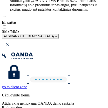
Sutinku gauti „OANDA TMS Brokers S.A.” rinkodaros
informaciją apie produktus ir paslaugas, pvz., naujienas ir
akcijas, naudojant pateiktus kontaktinius duomenis:
El. paštas
SMS/MMS
ATSIDARYKITE DEMO SĄSKAITĄ »
go to client zone
Užpildykite formą
Atidarykite nemokamą OANDA demo sąskaitą
Rodo section