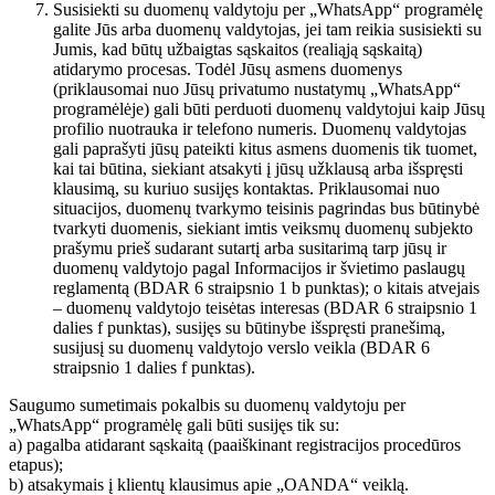
Susisiekti su duomenų valdytoju per „WhatsApp“ programėlę
galite Jūs arba duomenų valdytojas, jei tam reikia susisiekti su
Jumis, kad būtų užbaigtas sąskaitos (realiąją sąskaitą)
atidarymo procesas. Todėl Jūsų asmens duomenys
(priklausomai nuo Jūsų privatumo nustatymų „WhatsApp“
programėlėje) gali būti perduoti duomenų valdytojui kaip Jūsų
profilio nuotrauka ir telefono numeris. Duomenų valdytojas
gali paprašyti jūsų pateikti kitus asmens duomenis tik tuomet,
kai tai būtina, siekiant atsakyti į jūsų užklausą arba išspręsti
klausimą, su kuriuo susijęs kontaktas. Priklausomai nuo
situacijos, duomenų tvarkymo teisinis pagrindas bus būtinybė
tvarkyti duomenis, siekiant imtis veiksmų duomenų subjekto
prašymu prieš sudarant sutartį arba susitarimą tarp jūsų ir
duomenų valdytojo pagal Informacijos ir švietimo paslaugų
reglamentą (BDAR 6 straipsnio 1 b punktas); o kitais atvejais
– duomenų valdytojo teisėtas interesas (BDAR 6 straipsnio 1
dalies f punktas), susijęs su būtinybe išspręsti pranešimą,
susijusį su duomenų valdytojo verslo veikla (BDAR 6
straipsnio 1 dalies f punktas).
Saugumo sumetimais pokalbis su duomenų valdytoju per
„WhatsApp“ programėlę gali būti susijęs tik su:
a) pagalba atidarant sąskaitą (paaiškinant registracijos procedūros
etapus);
b) atsakymais į klientų klausimus apie „OANDA“ veiklą.