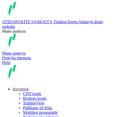
ATIDARYKITE SĄSKAITĄ
Trading
Demo
Atidaryti demo
sąskaitą
Mano paskyra
Mano paskyra
Prekyba internetu
Help
Investuok
CFD konts
Brokeru konts
TradingView
Palūkanų už lėšas
Mobilioji programėlė