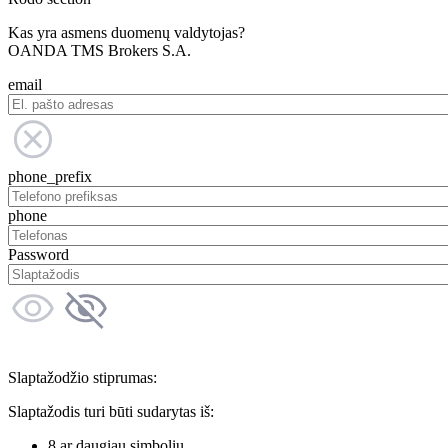
Kas yra asmens duomenų valdytojas?
OANDA TMS Brokers S.A.
email
phone_prefix
phone
Password
Slaptažodžio stiprumas:
Slaptažodis turi būti sudarytas iš:
8 ar daugiau simbolių