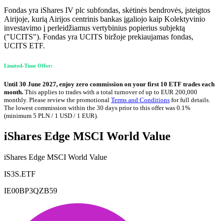
Fondas yra iShares IV plc subfondas, skėtinės bendrovės, įsteigtos
Airijoje, kurią Airijos centrinis bankas įgaliojo kaip Kolektyvinio
investavimo į perleidžiamus vertybinius popierius subjektą
("UCITS"). Fondas yra UCITS biržoje prekiaujamas fondas,
UCITS ETF.
Limited-Time Offer:
Until 30 June 2027, enjoy zero commission on your first 10 ETF trades each
month.
This applies to trades with a total turnover of up to EUR 200,000
monthly. Please review the promotional
Terms and Conditions
for full details.
The lowest commission within the 30 days prior to this offer was 0.1%
(minimum 5 PLN / 1 USD / 1 EUR).
iShares Edge MSCI World Value
iShares Edge MSCI World Value
IS3S.ETF
IE00BP3QZB59