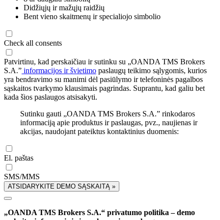
Didžiųjų ir mažųjų raidžių
Bent vieno skaitmenų ir specialiojo simbolio
Check all consents
Patvirtinu, kad perskaičiau ir sutinku su „OANDA TMS Brokers
S.A.”
informacijos ir švietimo
paslaugų teikimo sąlygomis, kurios
yra bendravimo su manimi dėl pasiūlymo ir telefoninės pagalbos
sąskaitos tvarkymo klausimais pagrindas. Suprantu, kad galiu bet
kada šios paslaugos atsisakyti.
Sutinku gauti „OANDA TMS Brokers S.A.” rinkodaros
informaciją apie produktus ir paslaugas, pvz., naujienas ir
akcijas, naudojant pateiktus kontaktinius duomenis:
El. paštas
SMS/MMS
ATSIDARYKITE DEMO SĄSKAITĄ »
„OANDA TMS Brokers S.A.“ privatumo politika – demo