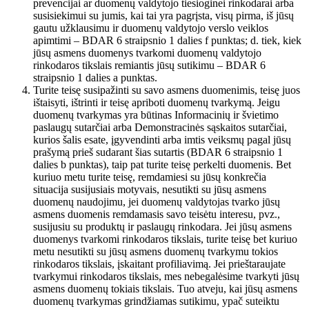
prevencijai ar duomenų valdytojo tiesioginei rinkodarai arba
susisiekimui su jumis, kai tai yra pagrįsta, visų pirma, iš jūsų
gautu užklausimu ir duomenų valdytojo verslo veiklos
apimtimi – BDAR 6 straipsnio 1 dalies f punktas; d. tiek, kiek
jūsų asmens duomenys tvarkomi duomenų valdytojo
rinkodaros tikslais remiantis jūsų sutikimu – BDAR 6
straipsnio 1 dalies a punktas.
Turite teisę susipažinti su savo asmens duomenimis, teisę juos
ištaisyti, ištrinti ir teisę apriboti duomenų tvarkymą. Jeigu
duomenų tvarkymas yra būtinas Informacinių ir švietimo
paslaugų sutarčiai arba Demonstracinės sąskaitos sutarčiai,
kurios šalis esate, įgyvendinti arba imtis veiksmų pagal jūsų
prašymą prieš sudarant šias sutartis (BDAR 6 straipsnio 1
dalies b punktas), taip pat turite teisę perkelti duomenis. Bet
kuriuo metu turite teisę, remdamiesi su jūsų konkrečia
situacija susijusiais motyvais, nesutikti su jūsų asmens
duomenų naudojimu, jei duomenų valdytojas tvarko jūsų
asmens duomenis remdamasis savo teisėtu interesu, pvz.,
susijusiu su produktų ir paslaugų rinkodara. Jei jūsų asmens
duomenys tvarkomi rinkodaros tikslais, turite teisę bet kuriuo
metu nesutikti su jūsų asmens duomenų tvarkymu tokios
rinkodaros tikslais, įskaitant profiliavimą. Jei prieštaraujate
tvarkymui rinkodaros tikslais, mes nebegalėsime tvarkyti jūsų
asmens duomenų tokiais tikslais. Tuo atveju, kai jūsų asmens
duomenų tvarkymas grindžiamas sutikimu, ypač suteiktu