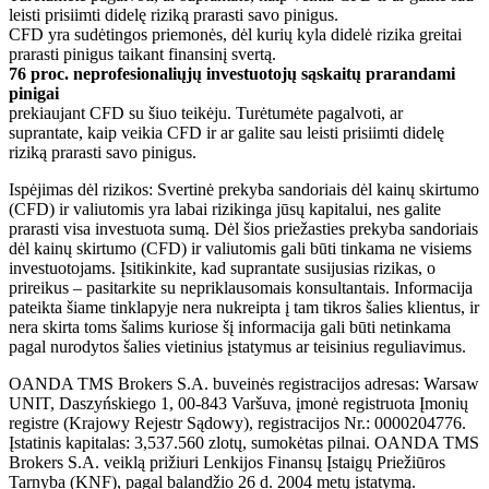
leisti prisiimti didelę riziką prarasti savo pinigus.
CFD yra sudėtingos priemonės, dėl kurių kyla didelė rizika greitai
prarasti pinigus taikant finansinį svertą.
76 proc. neprofesionaliųjų investuotojų sąskaitų prarandami
pinigai
prekiaujant CFD su šiuo teikėju. Turėtumėte pagalvoti, ar
suprantate, kaip veikia CFD ir ar galite sau leisti prisiimti didelę
riziką prarasti savo pinigus.
Ispėjimas dėl rizikos: Svertinė prekyba sandoriais dėl kainų skirtumo
(CFD) ir valiutomis yra labai rizikinga jūsų kapitalui, nes galite
prarasti visa investuota sumą. Dėl šios priežasties prekyba sandoriais
dėl kainų skirtumo (CFD) ir valiutomis gali būti tinkama ne visiems
investuotojams. Įsitikinkite, kad suprantate susijusias rizikas, o
prireikus – pasitarkite su nepriklausomais konsultantais. Informacija
pateikta šiame tinklapyje nera nukreipta į tam tikros šalies klientus, ir
nera skirta toms šalims kuriose šį informacija gali būti netinkama
pagal nurodytos šalies vietinius įstatymus ar teisinius reguliavimus.
OANDA TMS Brokers S.A. buveinės registracijos adresas: Warsaw
UNIT, Daszyńskiego 1, 00-843 Varšuva, įmonė registruota Įmonių
registre (Krajowy Rejestr Sądowy), registracijos Nr.: 0000204776.
Įstatinis kapitalas: 3,537.560 zlotų, sumokėtas pilnai. OANDA TMS
Brokers S.A. veiklą prižiuri Lenkijos Finansų Įstaigų Priežiūros
Tarnyba (KNF), pagal balandžio 26 d. 2004 metų įstatymą.