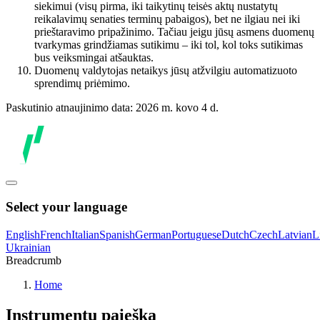
siekimui (visų pirma, iki taikytinų teisės aktų nustatytų
reikalavimų senaties terminų pabaigos), bet ne ilgiau nei iki
prieštaravimo pripažinimo. Tačiau jeigu jūsų asmens duomenų
tvarkymas grindžiamas sutikimu – iki tol, kol toks sutikimas
bus veiksmingai atšauktas.
Duomenų valdytojas netaikys jūsų atžvilgiu automatizuoto
sprendimų priėmimo.
Paskutinio atnaujinimo data: 2026 m. kovo 4 d.
Select your language
English
French
Italian
Spanish
German
Portuguese
Dutch
Czech
Latvian
L
Ukrainian
Breadcrumb
Home
Instrumentų paieška