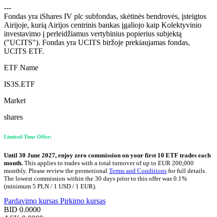
---
Fondas yra iShares IV plc subfondas, skėtinės bendrovės, įsteigtos
Airijoje, kurią Airijos centrinis bankas įgaliojo kaip Kolektyvinio
investavimo į perleidžiamus vertybinius popierius subjektą
("UCITS"). Fondas yra UCITS biržoje prekiaujamas fondas,
UCITS ETF.
ETF Name
IS3S.ETF
Market
shares
Limited-Time Offer:
Until 30 June 2027, enjoy zero commission on your first 10 ETF trades each
month.
This applies to trades with a total turnover of up to EUR 200,000
monthly. Please review the promotional
Terms and Conditions
for full details.
The lowest commission within the 30 days prior to this offer was 0.1%
(minimum 5 PLN / 1 USD / 1 EUR).
Pardavimo kursas
Pirkimo kursas
BID
0.0000