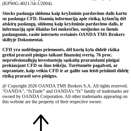
(KPWiG-4021-54-1/2004).
Stocks paslauga siūloma kaip kryžminio pardavimo dalis kartu
su paslauga CFD. Išsamią informaciją apie riziką, kylančią dėl
atskirų paslaugų, siūlomų kaip kryžminio pardavimo dalis, ir
informaciją apie išlaidas bei mokesčius, susijusius su šiomis
paslaugomis, rasite interneto svetainės OANDA TMS Brokers
skiltyje Dokumentai.
CFD yra sudėtingos priemonės, dėl kurių kyla didelė rizika
greitai prarasti pinigus taikant finansinį svertą. 76 proc.
neprofesionaliųjų investuotojų sąskaitų prarandami pinigai
prekiaujant CFD su šiuo teikėju. Turėtumėte pagalvoti, ar
suprantate, kaip veikia CFD ir ar galite sau leisti prisiimti didelę
riziką prarasti savo pinigus.
@ Copyright 2026 OANDA TMS Brokers S.A. All rights reserved.
“OANDA”, “fxTrade” and OANDA’s “fx” family of trademarks are
owned by OANDA Corporation. All other trademarks appearing on
this website are the property of their respective owner.