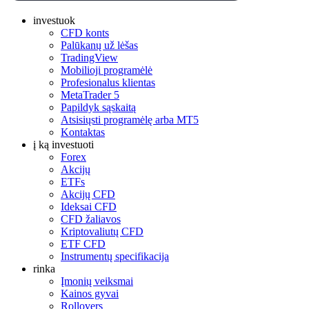
investuok
CFD konts
Palūkanų už lėšas
TradingView
Mobilioji programėlė
Profesionalus klientas
MetaTrader 5
Papildyk sąskaitą
Atsisiųsti programėlę arba MT5
Kontaktas
į ką investuoti
Forex
Akcijų
ETFs
Akcijų CFD
Ideksai CFD
CFD žaliavos
Kriptovaliutų CFD
ETF CFD
Instrumentų specifikacija
rinka
Įmonių veiksmai
Kainos gyvai
Rollovers