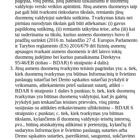
pagrįsta, visų pirma, jūsų pateiktu užklausimu ir duomenų
valdytojo verslo veiklos apimtimi. Jūsų asmens duomenys taip
pat gali būti tvarkomi rinkodaros tikslais, remiantis jūsų
duomenų valdytojui suteiktu sutikimu. Tvarkymas kitais nei
pirmiau nurodytais tikslais gali būti atliekamas: (i) gavus
papildomą sutikimą, (ii) remiantis taikytina teise, arba (iii) kai
tai suderinama su tikslu, kuriuo asmens duomenys buvo iš
pradžių surinkti (2016 m. balandžio 27 d. Europos Parlamento
ir Tarybos reglamento (ES) 2016/679 dėl fizinių asmenų
apsaugos tvarkant asmens duomenis ir dėl laisvo tokių
duomenų judėjimo bei kuriuo panaikinama Direktyva
95/46/EB (toliau – BDAR) 6 straipsnio 4 dalis).
Jūsų asmens duomenų tvarkymo teisinis pagrindas yra: a. tiek,
kiek duomenų tvarkymas yra būtinas Informacinių ir švietimo
paslaugų sutarčiai bei Demo sąskaitos sutarčiai įvykdyti ir
veiksmams, atliekamiems prieš sudarant sutartį, atlikti –
BDAR 6 straipsnio 1 dalies b punktas; b. tiek, kiek duomenų
tvarkymas yra būtinas duomenų valdytojui, kad jis galėtų
įvykdyti jam tenkančias teisines prievoles, visų pirma
susijusias su atitikties reikalavimams užtikrinimu – BDAR 6
straipsnio c punktas; c. tiek, kiek tvarkymas yra būtinas
tikslams, kylančiems iš duomenų valdytojo teisėtų interesų,
pvz., būtinų atsiskaitymų atlikimui ir pretenzijų, kylančių iš
sudarytos Informacijos ir švietimo paslaugų sutarties arba
Demo sąskaitos sutarties, pareiškimui, saugumui, sukčiavimo