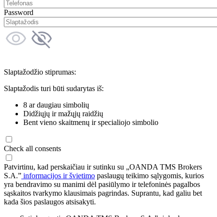
Password
Slaptažodžio stiprumas:
Slaptažodis turi būti sudarytas iš:
8 ar daugiau simbolių
Didžiųjų ir mažųjų raidžių
Bent vieno skaitmenų ir specialiojo simbolio
Check all consents
Patvirtinu, kad perskaičiau ir sutinku su „OANDA TMS Brokers
S.A.”
informacijos ir švietimo
paslaugų teikimo sąlygomis, kurios
yra bendravimo su manimi dėl pasiūlymo ir telefoninės pagalbos
sąskaitos tvarkymo klausimais pagrindas. Suprantu, kad galiu bet
kada šios paslaugos atsisakyti.