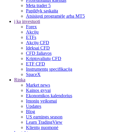
Profesionalus klientas
Meta trader 5
Papildyk sąskaitą
Atsisiųsti programėlę arba MT5
į ką investuoti
Forex
Akcijų
ETFs
Akcijų CFD
Ideksai CFD
CFD žaliavos
Kriptovaliutų CFD
ETF CFD
Instrumentų specifikacija
SpaceX
Rinka
Market news
Kainos gyvai
Ekonomikos kalendorius
Įmonių veiksmai
Updates
Blog
US earnings season
Learn TradingView
Klientų nuomonė