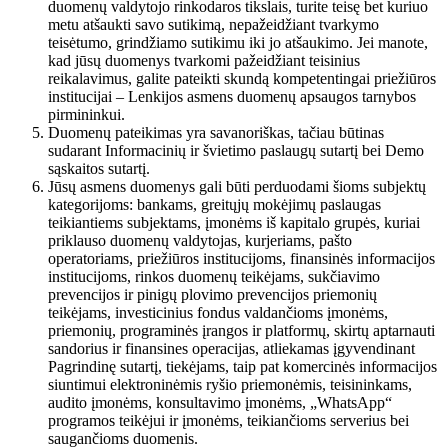
duomenų valdytojo rinkodaros tikslais, turite teisę bet kuriuo
metu atšaukti savo sutikimą, nepažeidžiant tvarkymo
teisėtumo, grindžiamo sutikimu iki jo atšaukimo. Jei manote,
kad jūsų duomenys tvarkomi pažeidžiant teisinius
reikalavimus, galite pateikti skundą kompetentingai priežiūros
institucijai – Lenkijos asmens duomenų apsaugos tarnybos
pirmininkui.
Duomenų pateikimas yra savanoriškas, tačiau būtinas
sudarant Informacinių ir švietimo paslaugų sutartį bei Demo
sąskaitos sutartį.
Jūsų asmens duomenys gali būti perduodami šioms subjektų
kategorijoms: bankams, greitųjų mokėjimų paslaugas
teikiantiems subjektams, įmonėms iš kapitalo grupės, kuriai
priklauso duomenų valdytojas, kurjeriams, pašto
operatoriams, priežiūros institucijoms, finansinės informacijos
institucijoms, rinkos duomenų teikėjams, sukčiavimo
prevencijos ir pinigų plovimo prevencijos priemonių
teikėjams, investicinius fondus valdančioms įmonėms,
priemonių, programinės įrangos ir platformų, skirtų aptarnauti
sandorius ir finansines operacijas, atliekamas įgyvendinant
Pagrindinę sutartį, tiekėjams, taip pat komercinės informacijos
siuntimui elektroninėmis ryšio priemonėmis, teisininkams,
audito įmonėms, konsultavimo įmonėms, „WhatsApp“
programos teikėjui ir įmonėms, teikiančioms serverius bei
saugančioms duomenis.