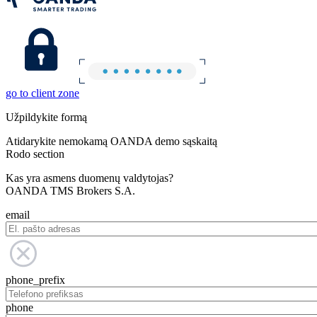
go to client zone
Užpildykite formą
Atidarykite nemokamą OANDA demo sąskaitą
Rodo section
Kas yra asmens duomenų valdytojas?
OANDA TMS Brokers S.A.
email
phone_prefix
phone