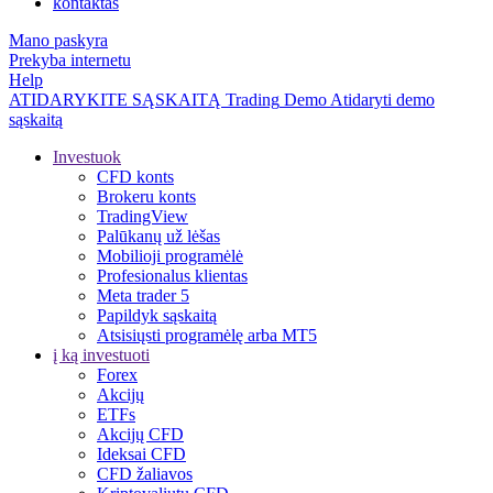
kontaktas
Mano paskyra
Prekyba internetu
Help
ATIDARYKITE SĄSKAITĄ
Trading
Demo
Atidaryti demo
sąskaitą
Investuok
CFD konts
Brokeru konts
TradingView
Palūkanų už lėšas
Mobilioji programėlė
Profesionalus klientas
Meta trader 5
Papildyk sąskaitą
Atsisiųsti programėlę arba MT5
į ką investuoti
Forex
Akcijų
ETFs
Akcijų CFD
Ideksai CFD
CFD žaliavos