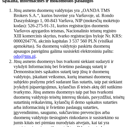
sąskaita, informacinės ir mokomosios paslaugos
Jūsų asmens duomenų valdytojas yra „OANDA TMS
Brokers S.A.“, kurios buveinė yra Varšuvoje, ul. Rondo
Daszyńskiego 1, 00-843 Varšuva, NIP (mokesčių mokėtojo
kodas): 526-275-91-31, kurios registracijos duomenis
Varšuvos apygardos teismas, Nacionalinio teismų registro
XIII komercinis skyrius, tvarko registracijos byloje Nr. KRS:
0000204776, akcinis kapitalas 3 537 560 PLN (visiškai
apmokėtas). Su duomenų valdytojo paskirtu duomenų
apsaugos pareigūnu galima susisiekti elektroniniu paštu:
odo@tms.pl
.
Jūsų asmens duomenys bus tvarkomi siekiant sudaryti ir
vykdyti Informacinių bei švietimo paslaugų sutartį ir
Demonstracinės sąskaitos sutartį tarp jūsų ir duomenų
valdytojo, įskaitant veiksmus, kurių imamasi duomenų
subjekto prašymu prieš sudarant šias sutartis, taip pat siekiant
įvykdyti įsipareigojimus, kylančius iš teisės aktų dėl sutikimo
tvarkymo. Jūsų asmens duomenys taip pat bus tvarkomi
duomenų valdytojo teisėtų interesų tikslais, pavyzdžiui, teisėtų
sutartinių reikalavimų, kylančių iš demo sąskaitos sutarties
arba informacinių ir švietimo paslaugų sutarties,
įgyvendinimo, saugumo, sukčiavimo prevencijos arba
duomenų valdytojo tiesioginės rinkodaros ir susisiekimo su
jumis kitais nei pirmiau nurodytais atvejais, kai tai yra