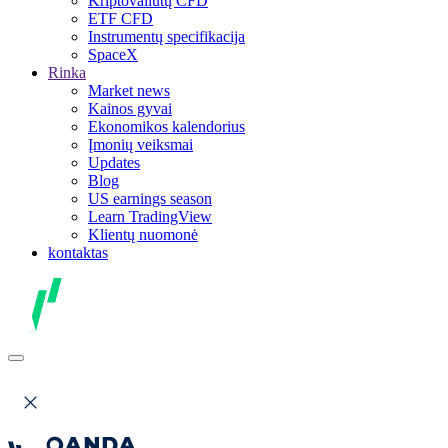
Kriptovaliutų CFD
ETF CFD
Instrumentų specifikacija
SpaceX
Rinka
Market news
Kainos gyvai
Ekonomikos kalendorius
Įmonių veiksmai
Updates
Blog
US earnings season
Learn TradingView
Klientų nuomonė
kontaktas