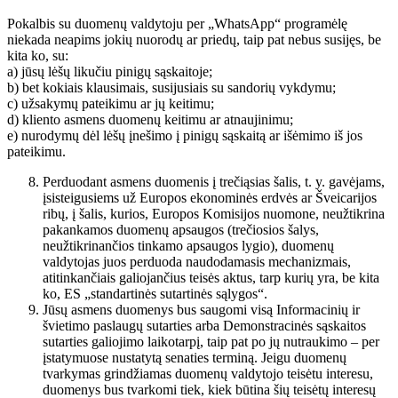
Pokalbis su duomenų valdytoju per „WhatsApp“ programėlę
niekada neapims jokių nuorodų ar priedų, taip pat nebus susijęs, be
kita ko, su:
a) jūsų lėšų likučiu pinigų sąskaitoje;
b) bet kokiais klausimais, susijusiais su sandorių vykdymu;
c) užsakymų pateikimu ar jų keitimu;
d) kliento asmens duomenų keitimu ar atnaujinimu;
e) nurodymų dėl lėšų įnešimo į pinigų sąskaitą ar išėmimo iš jos
pateikimu.
Perduodant asmens duomenis į trečiąsias šalis, t. y. gavėjams,
įsisteigusiems už Europos ekonominės erdvės ar Šveicarijos
ribų, į šalis, kurios, Europos Komisijos nuomone, neužtikrina
pakankamos duomenų apsaugos (trečiosios šalys,
neužtikrinančios tinkamo apsaugos lygio), duomenų
valdytojas juos perduoda naudodamasis mechanizmais,
atitinkančiais galiojančius teisės aktus, tarp kurių yra, be kita
ko, ES „standartinės sutartinės sąlygos“.
Jūsų asmens duomenys bus saugomi visą Informacinių ir
švietimo paslaugų sutarties arba Demonstracinės sąskaitos
sutarties galiojimo laikotarpį, taip pat po jų nutraukimo – per
įstatymuose nustatytą senaties terminą. Jeigu duomenų
tvarkymas grindžiamas duomenų valdytojo teisėtu interesu,
duomenys bus tvarkomi tiek, kiek būtina šių teisėtų interesų