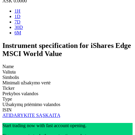
ASK
0.0000
1H
1D
7D
30D
6M
Instrument specification for iShares Edge
MSCI World Value
Name
Valiuta
Simbolis
Minimali užsakymo vertė
Ticker
Prekybos valandos
Type
Užsakymų priėmimo valandos
ISIN
ATIDARYKITE SĄSKAITĄ
Start trading now with fast account opening.