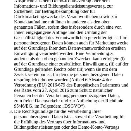
Ansprüche aus dem Demo-Konto-Vertrag oder dem
Informations- und Bildungsdienstleistungsvertrag, zur
Sicherheit, zur Betrugsbekämpfung oder für
Direktmarketingzwecke des Verantwortlichen sowie zur
Kontaktaufnahme mit Ihnen in anderen als den oben
genannten Fällen, sofern dies insbesondere durch eine von
Ihnen eingegangene Anfrage und den Umfang der
Geschäftstätigkeit des Verantwortlichen gerechtfertigt ist. Ihre
personenbezogenen Daten können auch für Marketingzwecke
auf der Grundlage Ihrer dem Datenverantwortlichen erteilten
Einwilligung verarbeitet werden. Eine Verarbeitung zu
anderen als den oben genannten Zwecken kann erfolgen: (i)
auf der Grundlage einer zusätzlichen Einwilligung, (ii) auf der
Grundlage geltenden Rechts oder (iii) wenn sie mit dem
Zweck vereinbar ist, für den die personenbezogenen Daten
ursprünglich erhoben wurden (Artikel 6 Absatz 4 der
Verordnung (EU) 2016/679 des Europäischen Parlaments und
des Rates vom 27. April 2016 zum Schutz natürlicher
Personen bei der Verarbeitung personenbezogener Daten,
zum freien Datenverkehr und zur Aufhebung der Richtlinie
95/46/EG, im Folgenden: „DSGVO“).
Die Rechtsgrundlage für die Verarbeitung Ihrer
personenbezogenen Daten ist: a. soweit die Verarbeitung für
die Erfüllung des Vertrags über Informations- und
Bildungsdienstleistungen oder des Demo-Konto-Vertrags