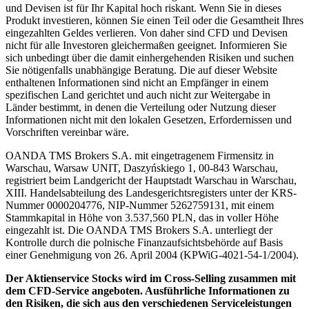
und Devisen ist für Ihr Kapital hoch riskant. Wenn Sie in dieses
Produkt investieren, können Sie einen Teil oder die Gesamtheit Ihres
eingezahlten Geldes verlieren. Von daher sind CFD und Devisen
nicht für alle Investoren gleichermaßen geeignet. Informieren Sie
sich unbedingt über die damit einhergehenden Risiken und suchen
Sie nötigenfalls unabhängige Beratung. Die auf dieser Website
enthaltenen Informationen sind nicht an Empfänger in einem
spezifischen Land gerichtet und auch nicht zur Weitergabe in
Länder bestimmt, in denen die Verteilung oder Nutzung dieser
Informationen nicht mit den lokalen Gesetzen, Erfordernissen und
Vorschriften vereinbar wäre.
OANDA TMS Brokers S.A. mit eingetragenem Firmensitz in
Warschau, Warsaw UNIT, Daszyńskiego 1, 00-843 Warschau,
registriert beim Landgericht der Hauptstadt Warschau in Warschau,
XIII. Handelsabteilung des Landesgerichtsregisters unter der KRS-
Nummer 0000204776, NIP-Nummer 5262759131, mit einem
Stammkapital in Höhe von 3.537,560 PLN, das in voller Höhe
eingezahlt ist. Die OANDA TMS Brokers S.A. unterliegt der
Kontrolle durch die polnische Finanzaufsichtsbehörde auf Basis
einer Genehmigung von 26. April 2004 (KPWiG-4021-54-1/2004).
Der Aktienservice Stocks wird im Cross-Selling zusammen mit
dem CFD-Service angeboten. Ausführliche Informationen zu
den Risiken, die sich aus den verschiedenen Serviceleistungen