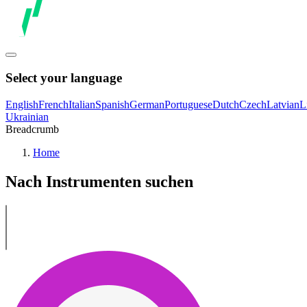
Select your language
English
French
Italian
Spanish
German
Portuguese
Dutch
Czech
Latvian
L
Ukrainian
Breadcrumb
Home
Nach Instrumenten suchen