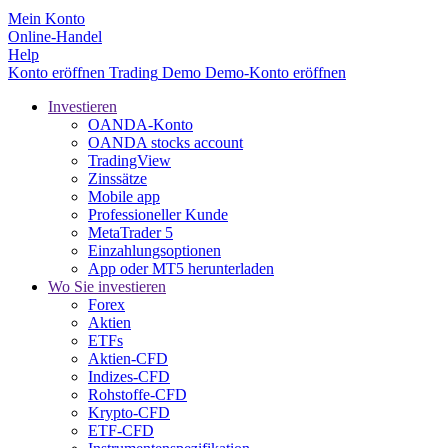
Mein Konto
Online-Handel
Help
Konto eröffnen
Trading
Demo
Demo-Konto eröffnen
Investieren
OANDA-Konto
OANDA stocks account
TradingView
Zinssätze
Mobile app
Professioneller Kunde
MetaTrader 5
Einzahlungsoptionen
App oder MT5 herunterladen
Wo Sie investieren
Forex
Aktien
ETFs
Aktien-CFD
Indizes-CFD
Rohstoffe-CFD
Krypto-CFD
ETF-CFD