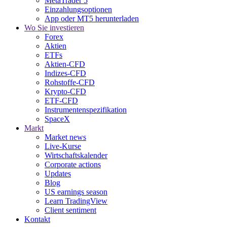
MetaTrader 5
Einzahlungsoptionen
App oder MT5 herunterladen
Wo Sie investieren
Forex
Aktien
ETFs
Aktien-CFD
Indizes-CFD
Rohstoffe-CFD
Krypto-CFD
ETF-CFD
Instrumentenspezifikation
SpaceX
Markt
Market news
Live-Kurse
Wirtschaftskalender
Corporate actions
Updates
Blog
US earnings season
Learn TradingView
Client sentiment
Kontakt