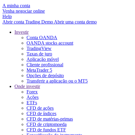
A minha conta
Venha negociar online
Help
Abrir conta
Trading
Demo
Abrir uma conta demo
Investir
Conta OANDA
OANDA stocks account
TradingView
Taxas de juro
Aplicação móvel
Cliente profissional
MetaTrader 5
Opções de depósito
Transferir a aplicação ou o MT5
Onde investir
Forex
Ações
ETFs
CFD de ações
CFD de índices
CFD de matérias-primas
CFD de criptomoeda
CFD de fundos ETF