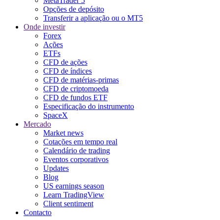
MetaTrader 5
Opções de depósito
Transferir a aplicação ou o MT5
Onde investir
Forex
Ações
ETFs
CFD de ações
CFD de índices
CFD de matérias-primas
CFD de criptomoeda
CFD de fundos ETF
Especificação do instrumento
SpaceX
Mercado
Market news
Cotações em tempo real
Calendário de trading
Eventos corporativos
Updates
Blog
US earnings season
Learn TradingView
Client sentiment
Contacto