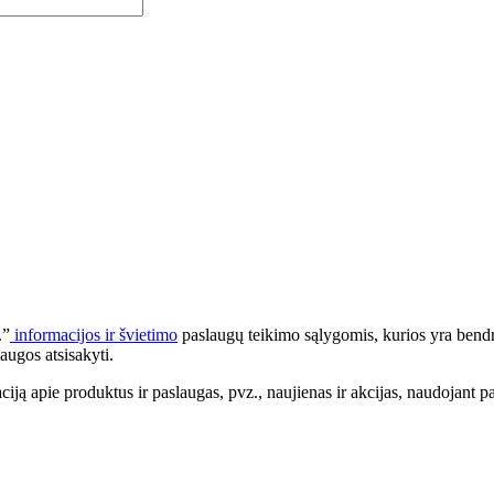
.”
informacijos ir švietimo
paslaugų teikimo sąlygomis, kurios yra bendr
augos atsisakyti.
apie produktus ir paslaugas, pvz., naujienas ir akcijas, naudojant pa