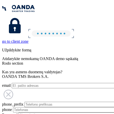
go to client zone
Užpildykite formą
Atidarykite nemokamą OANDA demo sąskaitą
Rodo section
Kas yra asmens duomenų valdytojas?
OANDA TMS Brokers S.A.
email
phone_prefix
phone