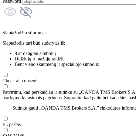
Password
Slaptažodžio stiprumas:
Slaptažodis turi būti sudarytas iš:
8 ar daugiau simbolių
Didžiųjų ir mažųjų raidžių
Bent vieno skaitmenų ir specialiojo simbolio
Check all consents
Patvirtinu, kad perskaičiau ir sutinku su „OANDA TMS Brokers S.A
tvarkymo klausimais pagrindas. Suprantu, kad galiu bet kada šios pasl
Sutinku gauti „OANDA TMS Brokers S.A.” rinkodaros informaciją 
El. paštas
SMS/MMS