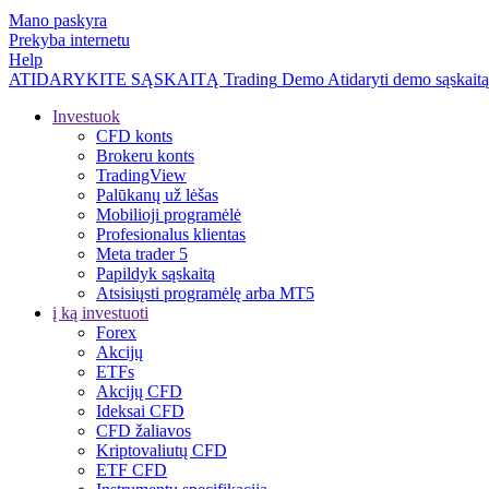
Mano paskyra
Prekyba internetu
Help
ATIDARYKITE SĄSKAITĄ
Trading
Demo
Atidaryti demo sąskaitą
Investuok
CFD konts
Brokeru konts
TradingView
Palūkanų už lėšas
Mobilioji programėlė
Profesionalus klientas
Meta trader 5
Papildyk sąskaitą
Atsisiųsti programėlę arba MT5
į ką investuoti
Forex
Akcijų
ETFs
Akcijų CFD
Ideksai CFD
CFD žaliavos
Kriptovaliutų CFD
ETF CFD