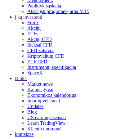
Meta trader 5
Papildyk sąskaitą
Atsisiųsti programėlę arba MT5
į ką investuoti
Forex
Akcijų
ETFs
Akcijų CFD
Ideksai CFD
CFD žaliavos
Kriptovaliutų CFD
ETF CFD
Instrumentų specifikacija
SpaceX
Rinka
Market news
Kainos gyvai
Ekonomikos kalendorius
Įmonių veiksmai
Updates
Blog
US earnings season
Learn TradingView
Klientų nuomonė
kontaktas