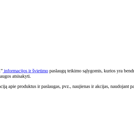
.”
informacijos ir švietimo
paslaugų teikimo sąlygomis, kurios yra bendr
augos atsisakyti.
apie produktus ir paslaugas, pvz., naujienas ir akcijas, naudojant pa