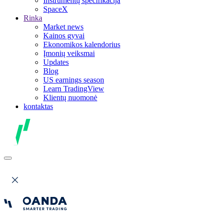
Instrumentų specifikacija
SpaceX
Rinka
Market news
Kainos gyvai
Ekonomikos kalendorius
Įmonių veiksmai
Updates
Blog
US earnings season
Learn TradingView
Klientų nuomonė
kontaktas