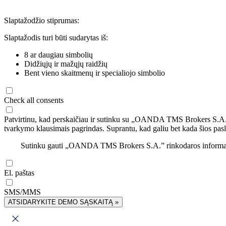
Slaptažodžio stiprumas:
Slaptažodis turi būti sudarytas iš:
8 ar daugiau simbolių
Didžiųjų ir mažųjų raidžių
Bent vieno skaitmenų ir specialiojo simbolio
Check all consents
Patvirtinu, kad perskaičiau ir sutinku su „OANDA TMS Brokers S.A
tvarkymo klausimais pagrindas. Suprantu, kad galiu bet kada šios pasl
Sutinku gauti „OANDA TMS Brokers S.A.” rinkodaros informaciją 
El. paštas
SMS/MMS
ATSIDARYKITE DEMO SĄSKAITĄ »