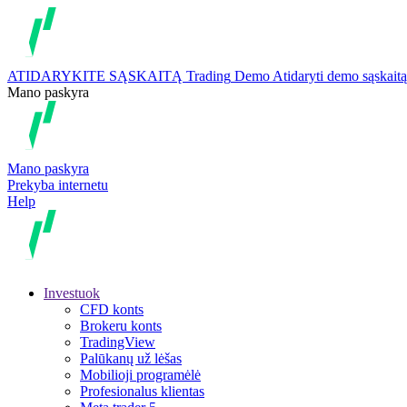
ATIDARYKITE SĄSKAITĄ
Trading
Demo
Atidaryti demo sąskaitą
Mano paskyra
Mano paskyra
Prekyba internetu
Help
Investuok
CFD konts
Brokeru konts
TradingView
Palūkanų už lėšas
Mobilioji programėlė
Profesionalus klientas