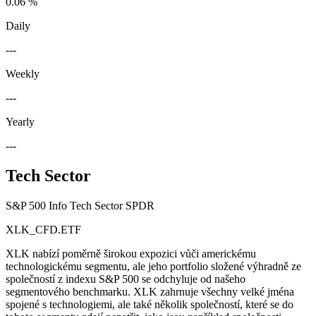
0.06 %
Daily
---
Weekly
---
Yearly
---
Tech Sector
S&P 500 Info Tech Sector SPDR
XLK_CFD.ETF
XLK nabízí poměrně širokou expozici vůči americkému
technologickému segmentu, ale jeho portfolio složené výhradně ze
společností z indexu S&P 500 se odchyluje od našeho
segmentového benchmarku. XLK zahrnuje všechny velké jména
spojené s technologiemi, ale také několik společností, které se do