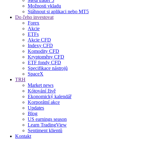
Meta trader 5
Možnosti vkladu
Stáhnout si aplikaci nebo MT5
Do čeho investovat
Forex
Akcie
ETFs
Akcie CFD
Indexy CFD
Komodity CFD
Kryptoměny CFD
ETF fondy CFD
Specifikace nástrojů
SpaceX
TRH
Market news
Kótování živě
Ekonomický kalendář
Korporátní akce
Updates
Blog
US earnings season
Learn TradingView
Sentiment klientů
Kontakt