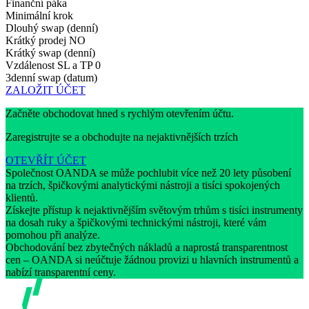
Finanční páka
Minimální krok
Dlouhý swap (denní)
Krátký prodej
NO
Krátký swap (denní)
Vzdálenost SL a TP
0
3denní swap (datum)
ZALOŽIT ÚČET
Začněte obchodovat hned s rychlým otevřením účtu.
Zaregistrujte se a obchodujte na nejaktivnějších trzích
OTEVŘÍT ÚČET
Společnost OANDA se může pochlubit více než 20 lety působení
na trzích, špičkovými analytickými nástroji a tisíci spokojených
klientů.
Získejte přístup k nejaktivnějším světovým trhům s tisíci instrumenty
na dosah ruky a špičkovými technickými nástroji, které vám
pomohou při analýze.
Obchodování bez zbytečných nákladů a naprostá transparentnost
cen – OANDA si neúčtuje žádnou provizi u hlavních instrumentů a
nabízí transparentní ceny.