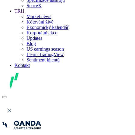
Specifikace nástrojů
SpaceX
TRH
Market news
Kótování živě
Ekonomický kalendář
Korporátní akce
Updates
Blog
US earnings season
Learn TradingView
Sentiment klientů
Kontakt