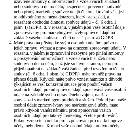
uzavřené smlouvy o informačních a vzdělávacích službách
nebo smlouvy o demo účtu, bezpečnost, prevence podvodů
nebo přímý marketing správce údajů či kontaktování vás, je-li
to odůvodněno zejména dotazem, který jste zaslali, a
rozsahem obchodní činnosti správce údajů – čl. 6 odst. 1
písm. f) GDPR; d. v rozsahu, v jakém jsou vaše osobní údaje
zpracovávány pro marketingové účely správce údajů na
základě vašeho souhlasu – čl. 6 odst. 1 písm. a) GDPR.
Máte právo na přístup ke svým osobním údajům, právo na
jejich opravu, výmaz a právo na omezení zpracování údajů. V
rozsahu, v jakém je zpracování nezbytné pro plnění smlouvy
o poskytování informačních a vzdělávacích služeb nebo
smlouvy o demo účtu, jejíž jste smluvní stranou, nebo pro
přijetí opatření na základě vaší žádosti před uzavřením těchto
smluv (čl. 6 odst. 1 písm. b) GDPR), máte rovněž právo na
přenos údajů. Kdykoli máte právo vznést námitku z důvodů
týkajících se vaší konkrétní situace proti použití vašich
osobních údajů, pokud správce údajů zpracovává vaše osobní
údaje na základě svého oprávněného zájmu, např. v
souvislosti s marketingem produktů a služeb. Pokud jsou vaše
osobní údaje zpracovávány pro marketingové účely, máte
právo kdykoli vznést námitku proti zpracování vašich
osobních údajů pro takový marketing, včetně profilování.
Pokud vznesete námitku proti zpracování pro marketingové
účely, nebudeme již moci vaše osobní údaje pro tyto účely