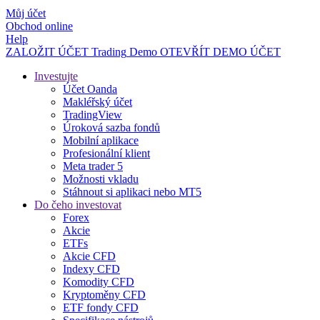
Můj účet
Obchod online
Help
ZALOŽIT ÚČET
Trading
Demo
OTEVŘÍT DEMO ÚČET
Investujte
Účet Oanda
Makléřský účet
TradingView
Úroková sazba fondů
Mobilní aplikace
Profesionální klient
Meta trader 5
Možnosti vkladu
Stáhnout si aplikaci nebo MT5
Do čeho investovat
Forex
Akcie
ETFs
Akcie CFD
Indexy CFD
Komodity CFD
Kryptoměny CFD
ETF fondy CFD