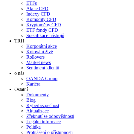
ETFs
Akcie CFD
Indexy CFD
Komodity CFD
Kryptoměny CFD
ETF fondy CFD
Specifikace nástrojů
TRH
Korporátní akce
Kótování živě
Rollovers
Market news
Sentiment klientů
o nás
OANDA Group
Kariéra
Ostatní
Dokumenty
Blog
Kyberbezpečnost
Aktualizace
Zřeknutí se odpovědnosti
Legální informace
Politika
Prohlášení o přístupnosti