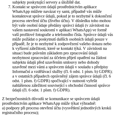
subjekty poskytující servery a úložiště dat.
Kontakt se správcem údajů prostřednictvím aplikace
WhatsApp můžete navázat vy sami, případně vás může
kontaktovat správce údajů, pokud je to nezbytné k dokončení
procesu otevření účtu (živého účtu). V důsledku toho mohou
být vaše osobní údaje předány správci údajů (v závislosti na
vašem nastavení soukromí v aplikaci WhatsApp) ve formě
vaší profilové fotografie a telefonního čísla. Správce údajů vás
může požádat o poskytnutí dalších osobních údajů pouze v
případě, že je to nezbytné k zodpovězení vašeho dotazu nebo
k vyřízení záležitosti, které se kontakt týká. V závislosti na
situaci bude právním základem pro zpracování údajů
nezbytnost zpracování za účelem přijetí opatření na žádost
subjektu údajů před uzavřením smlouvy nebo dohody
uzavřené mezi vámi a správcem údajů v souladu s předpisy
Informační a vzdělávací služby (čl. 6 odst. 1 písm. b) GDPR);
a v ostatních případech oprávněný zájem správce údajů (čl. 6
odst. 1 písm. f) GDPR) spočívající v nutnosti vyřešit
nahlášenou záležitost související s obchodní činností správce
údajů (čl. 6 odst. 1 písm. f) GDPR).
Z bezpečnostních důvodů se komunikace se správcem údajů
prostřednictvím aplikace WhatsApp může týkat výhradně:
a) podpory při procesu otevření účtu (vysvětlení jednotlivých kroků
registračního procesu);