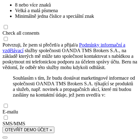
8 nebo více znaků
Velká a malá písmena
Minimálně jedna číslice a speciální znak
Check all consents
Potvrzuji, že jsem si přečetl/a a přijal/a
Podmínky informační a
vzdělávací
služby společnosti OANDA TMS Brokers S.A., na
základě kterých mě může tato společnost kontaktovat s nabídkou a
poskytnout mi telefonickou podporu za účelem správy účtu. Beru na
vědomí, že odběr této služby mohu kdykoli odhlásit.
Souhlasím s tím, že budu dostávat marketingové informace od
společnosti OANDA TMS Brokers S.A. týkající se produktů
a služeb, např. novinek a propagačních akcí, které mi budou
zasílány na kontaktní údaje, jež jsem uvedl/a v:
E-mailu
SMS/MMS
OTEVŘÍT DEMO ÚČET »