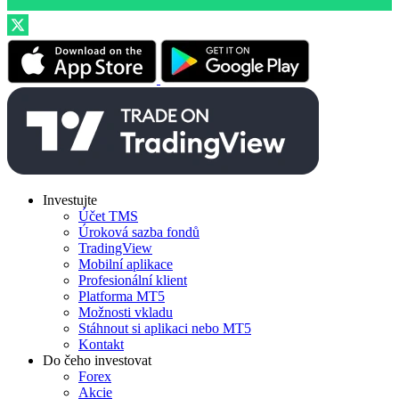
Investujte
Účet TMS
Úroková sazba fondů
TradingView
Mobilní aplikace
Profesionální klient
Platforma MT5
Možnosti vkladu
Stáhnout si aplikaci nebo MT5
Kontakt
Do čeho investovat
Forex
Akcie