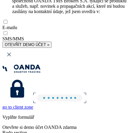
společnosti OANDA TMS Brokers S.A. týkající se produktů
a služeb, např. novinek a propagačních akcí, které mi budou
zasílány na kontaktní údaje, jež jsem uvedl/a v:
E-mailu
SMS/MMS
OTEVŘÍT DEMO ÚČET »
go to client zone
Vyplňte formulář
Otevřete si demo účet OANDA zdarma
Rodo section