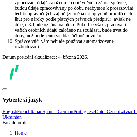
zpracování údajů založeno na oprávněném zájmu správce,
budou údaje zpracovávány po dobu nezbytnou k prosazování
těchto oprávněných zájmů (zejména do uplynutí promlčecích
lhůt pro nároky podle platných právních předpisů), avšak ne
déle, než bude uznána námitka. Pokud je však zpracování
vašich osobních údajů založeno na souhlasu, bude trvat do
doby, než bude tento souhlas účinně odvolán.
Správce vůči vám nebude používat automatizované
rozhodování.
Datum poslední aktualizace: 4. března 2026.
Vyberte si jazyk
English
French
Italian
Spanish
German
Portuguese
Dutch
Czech
Latvian
L
Ukrainian
Breadcrumb
Home