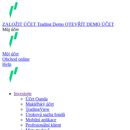
ZALOŽIT ÚČET
Trading
Demo
OTEVŘÍT DEMO ÚČET
Můj účet
Můj účet
Obchod online
Help
Investujte
Účet Oanda
Makléřský účet
TradingView
Úroková sazba fondů
Mobilní aplikace
Profesionální klient