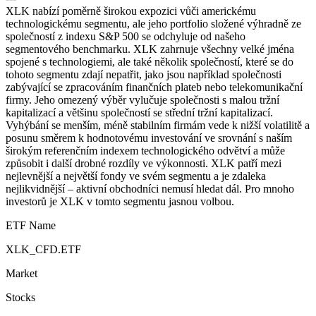
XLK nabízí poměrně širokou expozici vůči americkému
technologickému segmentu, ale jeho portfolio složené výhradně ze
společností z indexu S&P 500 se odchyluje od našeho
segmentového benchmarku. XLK zahrnuje všechny velké jména
spojené s technologiemi, ale také několik společností, které se do
tohoto segmentu zdají nepatřit, jako jsou například společnosti
zabývající se zpracováním finančních plateb nebo telekomunikační
firmy. Jeho omezený výběr vylučuje společnosti s malou tržní
kapitalizací a většinu společností se střední tržní kapitalizací.
Vyhýbání se menším, méně stabilním firmám vede k nižší volatilitě a
posunu směrem k hodnotovému investování ve srovnání s naším
širokým referenčním indexem technologického odvětví a může
způsobit i další drobné rozdíly ve výkonnosti. XLK patří mezi
nejlevnější a největší fondy ve svém segmentu a je zdaleka
nejlikvidnější – aktivní obchodníci nemusí hledat dál. Pro mnoho
investorů je XLK v tomto segmentu jasnou volbou.
ETF Name
XLK_CFD.ETF
Market
Stocks