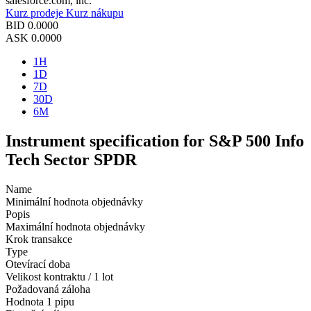
salesforce.com, inc.
Kurz prodeje
Kurz nákupu
BID
0.0000
ASK
0.0000
1H
1D
7D
30D
6M
Instrument specification for S&P 500 Info
Tech Sector SPDR
Name
Minimální hodnota objednávky
Popis
Maximální hodnota objednávky
Krok transakce
Type
Otevírací doba
Velikost kontraktu / 1 lot
Požadovaná záloha
Hodnota 1 pipu