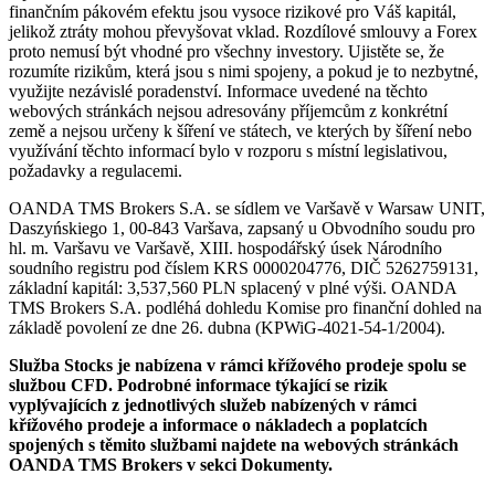
finančním pákovém efektu jsou vysoce rizikové pro Váš kapitál,
jelikož ztráty mohou převyšovat vklad. Rozdílové smlouvy a Forex
proto nemusí být vhodné pro všechny investory. Ujistěte se, že
rozumíte rizikům, která jsou s nimi spojeny, a pokud je to nezbytné,
využijte nezávislé poradenství. Informace uvedené na těchto
webových stránkách nejsou adresovány příjemcům z konkrétní
země a nejsou určeny k šíření ve státech, ve kterých by šíření nebo
využívání těchto informací bylo v rozporu s místní legislativou,
požadavky a regulacemi.
OANDA TMS Brokers S.A. se sídlem ve Varšavě v Warsaw UNIT,
Daszyńskiego 1, 00-843 Varšava, zapsaný u Obvodního soudu pro
hl. m. Varšavu ve Varšavě, XIII. hospodářský úsek Národního
soudního registru pod číslem KRS 0000204776, DIČ 5262759131,
základní kapitál: 3,537,560 PLN splacený v plné výši. OANDA
TMS Brokers S.A. podléhá dohledu Komise pro finanční dohled na
základě povolení ze dne 26. dubna (KPWiG-4021-54-1/2004).
Služba Stocks je nabízena v rámci křížového prodeje spolu se
službou CFD. Podrobné informace týkající se rizik
vyplývajících z jednotlivých služeb nabízených v rámci
křížového prodeje a informace o nákladech a poplatcích
spojených s těmito službami najdete na webových stránkách
OANDA TMS Brokers v sekci Dokumenty.