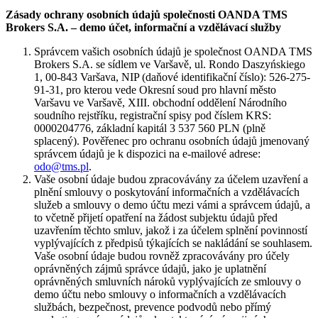
Zásady ochrany osobních údajů společnosti OANDA TMS
Brokers S.A. – demo účet, informační a vzdělávací služby
Správcem vašich osobních údajů je společnost OANDA TMS
Brokers S.A. se sídlem ve Varšavě, ul. Rondo Daszyńskiego
1, 00-843 Varšava, NIP (daňové identifikační číslo): 526-275-
91-31, pro kterou vede Okresní soud pro hlavní město
Varšavu ve Varšavě, XIII. obchodní oddělení Národního
soudního rejstříku, registrační spisy pod číslem KRS:
0000204776, základní kapitál 3 537 560 PLN (plně
splacený). Pověřenec pro ochranu osobních údajů jmenovaný
správcem údajů je k dispozici na e-mailové adrese:
odo@tms.pl
.
Vaše osobní údaje budou zpracovávány za účelem uzavření a
plnění smlouvy o poskytování informačních a vzdělávacích
služeb a smlouvy o demo účtu mezi vámi a správcem údajů, a
to včetně přijetí opatření na žádost subjektu údajů před
uzavřením těchto smluv, jakož i za účelem splnění povinností
vyplývajících z předpisů týkajících se nakládání se souhlasem.
Vaše osobní údaje budou rovněž zpracovávány pro účely
oprávněných zájmů správce údajů, jako je uplatnění
oprávněných smluvních nároků vyplývajících ze smlouvy o
demo účtu nebo smlouvy o informačních a vzdělávacích
službách, bezpečnost, prevence podvodů nebo přímý