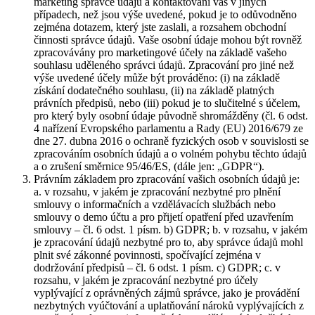
marketing správce údajů a kontaktování vás v jiných
případech, než jsou výše uvedené, pokud je to odůvodněno
zejména dotazem, který jste zaslali, a rozsahem obchodní
činnosti správce údajů. Vaše osobní údaje mohou být rovněž
zpracovávány pro marketingové účely na základě vašeho
souhlasu uděleného správci údajů. Zpracování pro jiné než
výše uvedené účely může být prováděno: (i) na základě
získání dodatečného souhlasu, (ii) na základě platných
právních předpisů, nebo (iii) pokud je to slučitelné s účelem,
pro který byly osobní údaje původně shromážděny (čl. 6 odst.
4 nařízení Evropského parlamentu a Rady (EU) 2016/679 ze
dne 27. dubna 2016 o ochraně fyzických osob v souvislosti se
zpracováním osobních údajů a o volném pohybu těchto údajů
a o zrušení směrnice 95/46/ES, (dále jen: „GDPR“).
Právním základem pro zpracování vašich osobních údajů je:
a. v rozsahu, v jakém je zpracování nezbytné pro plnění
smlouvy o informačních a vzdělávacích službách nebo
smlouvy o demo účtu a pro přijetí opatření před uzavřením
smlouvy – čl. 6 odst. 1 písm. b) GDPR; b. v rozsahu, v jakém
je zpracování údajů nezbytné pro to, aby správce údajů mohl
plnit své zákonné povinnosti, spočívající zejména v
dodržování předpisů – čl. 6 odst. 1 písm. c) GDPR; c. v
rozsahu, v jakém je zpracování nezbytné pro účely
vyplývající z oprávněných zájmů správce, jako je provádění
nezbytných vyúčtování a uplatňování nároků vyplývajících z