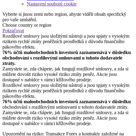
Nastavení souborů cookie
Vyberte si jinou zemi nebo region, abyste viděli obsah specifický
pro vaše umístění.
Choose country or region
Pokračovat
Rozdílové smlouvy jsou složitými nástroji a jsou spjaty s vysokým
rizikem rychlé ztráty peněžních prostředků z důvodu finančního
pákového efektu.
76% účtů maloobchodních investorů zaznamenává v důsledku
obchodování s rozdílovými smlouvami u tohoto dodavatele
ztráty.
Zamyslete se, zda chápete, jak fungují rozdílové smlouvy, a zda si
můžete dovolit riziko vysoké riziko ztráty peněz. Akcie jsou
dostupné v nabídce v rámci křížového prodeje.
Rozdílové smlouvy jsou složitými nástroji a jsou spjaty s vysokým
rizikem rychlé ztráty peněžních prostředků z důvodu finančního
pákového efektu.
76% účtů maloobchodních investorů zaznamenává v důsledku
obchodování s rozdílovými smlouvami u tohoto dodavatele ztráty.
Zamyslete se, zda chápete, jak fungují rozdílové smlouvy, a zda si
můžete dovolit riziko vysoké riziko ztráty peněz. Akcie jsou
dostupné v nabídce v rámci křížového prodeje.
Upozornění na riziko: Transakce Forex a kontrakty založené na