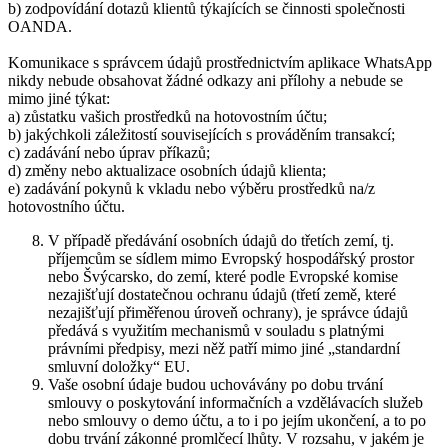
b) zodpovídání dotazů klientů týkajících se činnosti společnosti
OANDA.
Komunikace s správcem údajů prostřednictvím aplikace WhatsApp
nikdy nebude obsahovat žádné odkazy ani přílohy a nebude se
mimo jiné týkat:
a) zůstatku vašich prostředků na hotovostním účtu;
b) jakýchkoli záležitostí souvisejících s prováděním transakcí;
c) zadávání nebo úprav příkazů;
d) změny nebo aktualizace osobních údajů klienta;
e) zadávání pokynů k vkladu nebo výběru prostředků na/z
hotovostního účtu.
V případě předávání osobních údajů do třetích zemí, tj.
příjemcům se sídlem mimo Evropský hospodářský prostor
nebo Švýcarsko, do zemí, které podle Evropské komise
nezajišťují dostatečnou ochranu údajů (třetí země, které
nezajišťují přiměřenou úroveň ochrany), je správce údajů
předává s využitím mechanismů v souladu s platnými
právními předpisy, mezi něž patří mimo jiné „standardní
smluvní doložky“ EU.
Vaše osobní údaje budou uchovávány po dobu trvání
smlouvy o poskytování informačních a vzdělávacích služeb
nebo smlouvy o demo účtu, a to i po jejím ukončení, a to po
dobu trvání zákonné promlčecí lhůty. V rozsahu, v jakém je