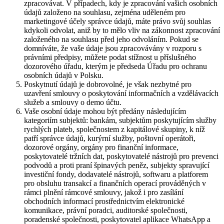
zpracovávat. V případech, kdy je zpracování vašich osobních
údajů založeno na souhlasu, zejména uděleném pro
marketingové účely správce údajů, máte právo svůj souhlas
kdykoli odvolat, aniž by to mělo vliv na zákonnost zpracování
založeného na souhlasu před jeho odvoláním. Pokud se
domníváte, že vaše údaje jsou zpracovávány v rozporu s
právními předpisy, můžete podat stížnost u příslušného
dozorového úřadu, kterým je předseda Úřadu pro ochranu
osobních údajů v Polsku.
Poskytnutí údajů je dobrovolné, je však nezbytné pro
uzavření smlouvy o poskytování informačních a vzdělávacích
služeb a smlouvy o demo účtu.
Vaše osobní údaje mohou být předány následujícím
kategoriím subjektů: bankám, subjektům poskytujícím služby
rychlých plateb, společnostem z kapitálové skupiny, k níž
patří správce údajů, kurýrní služby, poštovní operátoři,
dozorové orgány, orgány pro finanční informace,
poskytovatelé tržních dat, poskytovatelé nástrojů pro prevenci
podvodů a proti praní špinavých peněz, subjekty spravující
investiční fondy, dodavatelé nástrojů, softwaru a platforem
pro obsluhu transakcí a finančních operací prováděných v
rámci plnění rámcové smlouvy, jakož i pro zasílání
obchodních informací prostřednictvím elektronické
komunikace, právní poradci, auditorské společnosti,
poradenské společnosti, poskytovatel aplikace WhatsApp a