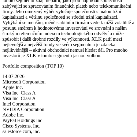
tohoto segmentu zdají nepatřit, jako jsou například společnosti
zabývající se zpracováním finančních plateb nebo telekomunikační
firmy. Jeho omezený výběr vylučuje společnosti s malou tržní
kapitalizací a většinu společností se střední tržní kapitalizací.
Vyhýbání se menším, méně stabilním firmám vede k nižší volatilitě a
posunu směrem k hodnotovému investování ve srovnání s naším
širokým referenčním indexem technologického odvětví a může
způsobit i další drobné rozdíly ve výkonnosti. XLK patří mezi
nejlevnější a největší fondy ve svém segmentu a je zdaleka
nejlikvidnější – aktivní obchodníci nemusí hledat dál. Pro mnoho
investorů je XLK v tomto segmentu jasnou volbou.
Portfolio composition (TOP 10)
14.07.2026
Microsoft Corporation
Apple Inc.
Visa Inc. Class A
Visa Inc. Class A
Intel Corporation
NVIDIA Corporation
Adobe Inc.
PayPal Holdings Inc
Cisco Systems, Inc.
salesforce.com, inc.