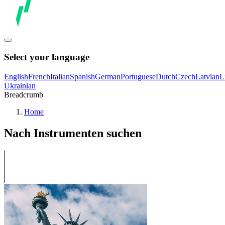
Select your language
English
French
Italian
Spanish
German
Portuguese
Dutch
Czech
Latvian
L
Ukrainian
Breadcrumb
Home
Nach Instrumenten suchen