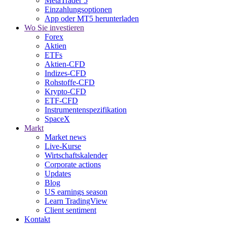
MetaTrader 5
Einzahlungsoptionen
App oder MT5 herunterladen
Wo Sie investieren
Forex
Aktien
ETFs
Aktien-CFD
Indizes-CFD
Rohstoffe-CFD
Krypto-CFD
ETF-CFD
Instrumentenspezifikation
SpaceX
Markt
Market news
Live-Kurse
Wirtschaftskalender
Corporate actions
Updates
Blog
US earnings season
Learn TradingView
Client sentiment
Kontakt