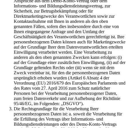
Ansprüche aus dem Demo-Konto-Vertrag oder dem
Informations- und Bildungsdienstleistungsvertrag, zur
Sicherheit, zur Betrugsbekämpfung oder für
Direktmarketingzwecke des Verantwortlichen sowie zur
Kontaktaufnahme mit Ihnen in anderen als den oben
genannten Fällen, sofern dies insbesondere durch eine von
Ihnen eingegangene Anfrage und den Umfang der
Geschäftstätigkeit des Verantwortlichen gerechtfertigt ist. Ihre
personenbezogenen Daten können auch für Marketingzwecke
auf der Grundlage Ihrer dem Datenverantwortlichen erteilten
Einwilligung verarbeitet werden. Eine Verarbeitung zu
anderen als den oben genannten Zwecken kann erfolgen: (i)
auf der Grundlage einer zusätzlichen Einwilligung, (ii) auf der
Grundlage geltenden Rechts oder (iii) wenn sie mit dem
Zweck vereinbar ist, für den die personenbezogenen Daten
ursprünglich erhoben wurden (Artikel 6 Absatz 4 der
Verordnung (EU) 2016/679 des Europäischen Parlaments und
des Rates vom 27. April 2016 zum Schutz natürlicher
Personen bei der Verarbeitung personenbezogener Daten,
zum freien Datenverkehr und zur Aufhebung der Richtlinie
95/46/EG, im Folgenden: „DSGVO“).
Die Rechtsgrundlage für die Verarbeitung Ihrer
personenbezogenen Daten ist: a. soweit die Verarbeitung für
die Erfüllung des Vertrags über Informations- und
Bildungsdienstleistungen oder des Demo-Konto-Vertrags