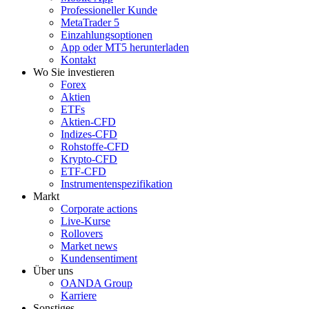
Professioneller Kunde
MetaTrader 5
Einzahlungsoptionen
App oder MT5 herunterladen
Kontakt
Wo Sie investieren
Forex
Aktien
ETFs
Aktien-CFD
Indizes-CFD
Rohstoffe-CFD
Krypto-CFD
ETF-CFD
Instrumentenspezifikation
Markt
Corporate actions
Live-Kurse
Rollovers
Market news
Kundensentiment
Über uns
OANDA Group
Karriere
Sonstiges