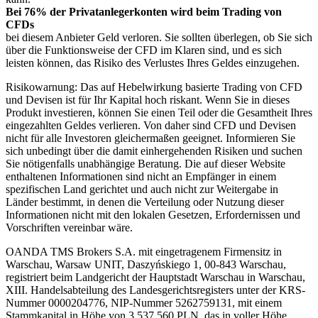
Bei 76% der Privatanlegerkonten wird beim Trading von
CFDs
bei diesem Anbieter Geld verloren. Sie sollten überlegen, ob Sie sich
über die Funktionsweise der CFD im Klaren sind, und es sich
leisten können, das Risiko des Verlustes Ihres Geldes einzugehen.
Risikowarnung: Das auf Hebelwirkung basierte Trading von CFD
und Devisen ist für Ihr Kapital hoch riskant. Wenn Sie in dieses
Produkt investieren, können Sie einen Teil oder die Gesamtheit Ihres
eingezahlten Geldes verlieren. Von daher sind CFD und Devisen
nicht für alle Investoren gleichermaßen geeignet. Informieren Sie
sich unbedingt über die damit einhergehenden Risiken und suchen
Sie nötigenfalls unabhängige Beratung. Die auf dieser Website
enthaltenen Informationen sind nicht an Empfänger in einem
spezifischen Land gerichtet und auch nicht zur Weitergabe in
Länder bestimmt, in denen die Verteilung oder Nutzung dieser
Informationen nicht mit den lokalen Gesetzen, Erfordernissen und
Vorschriften vereinbar wäre.
OANDA TMS Brokers S.A. mit eingetragenem Firmensitz in
Warschau, Warsaw UNIT, Daszyńskiego 1, 00-843 Warschau,
registriert beim Landgericht der Hauptstadt Warschau in Warschau,
XIII. Handelsabteilung des Landesgerichtsregisters unter der KRS-
Nummer 0000204776, NIP-Nummer 5262759131, mit einem
Stammkapital in Höhe von 3.537,560 PLN, das in voller Höhe