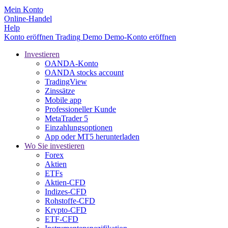
Mein Konto
Online-Handel
Help
Konto eröffnen
Trading
Demo
Demo-Konto eröffnen
Investieren
OANDA-Konto
OANDA stocks account
TradingView
Zinssätze
Mobile app
Professioneller Kunde
MetaTrader 5
Einzahlungsoptionen
App oder MT5 herunterladen
Wo Sie investieren
Forex
Aktien
ETFs
Aktien-CFD
Indizes-CFD
Rohstoffe-CFD
Krypto-CFD
ETF-CFD