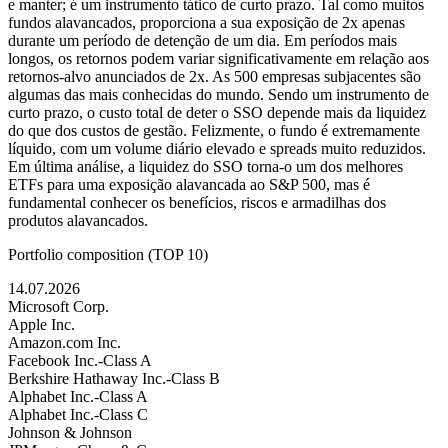
e manter; é um instrumento tático de curto prazo. Tal como muitos
fundos alavancados, proporciona a sua exposição de 2x apenas
durante um período de detenção de um dia. Em períodos mais
longos, os retornos podem variar significativamente em relação aos
retornos-alvo anunciados de 2x. As 500 empresas subjacentes são
algumas das mais conhecidas do mundo. Sendo um instrumento de
curto prazo, o custo total de deter o SSO depende mais da liquidez
do que dos custos de gestão. Felizmente, o fundo é extremamente
líquido, com um volume diário elevado e spreads muito reduzidos.
Em última análise, a liquidez do SSO torna-o um dos melhores
ETFs para uma exposição alavancada ao S&P 500, mas é
fundamental conhecer os benefícios, riscos e armadilhas dos
produtos alavancados.
Portfolio composition (TOP 10)
14.07.2026
Microsoft Corp.
Apple Inc.
Amazon.com Inc.
Facebook Inc.-Class A
Berkshire Hathaway Inc.-Class B
Alphabet Inc.-Class A
Alphabet Inc.-Class C
Johnson & Johnson