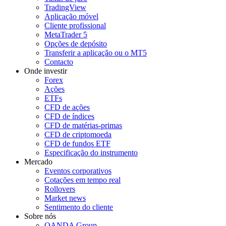
TradingView
Aplicação móvel
Cliente profissional
MetaTrader 5
Opções de depósito
Transferir a aplicação ou o MT5
Contacto
Onde investir
Forex
Ações
ETFs
CFD de ações
CFD de índices
CFD de matérias-primas
CFD de criptomoeda
CFD de fundos ETF
Especificação do instrumento
Mercado
Eventos corporativos
Cotações em tempo real
Rollovers
Market news
Sentimento do cliente
Sobre nós
OANDA Group