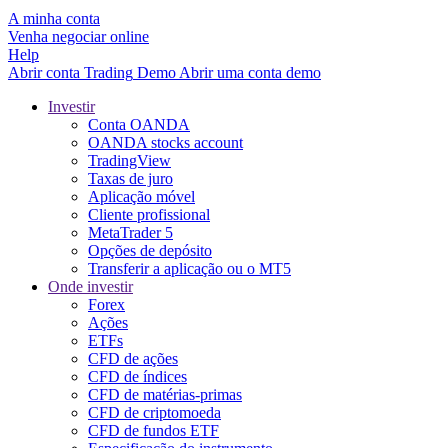
A minha conta
Venha negociar online
Help
Abrir conta
Trading
Demo
Abrir uma conta demo
Investir
Conta OANDA
OANDA stocks account
TradingView
Taxas de juro
Aplicação móvel
Cliente profissional
MetaTrader 5
Opções de depósito
Transferir a aplicação ou o MT5
Onde investir
Forex
Ações
ETFs
CFD de ações
CFD de índices
CFD de matérias-primas
CFD de criptomoeda
CFD de fundos ETF