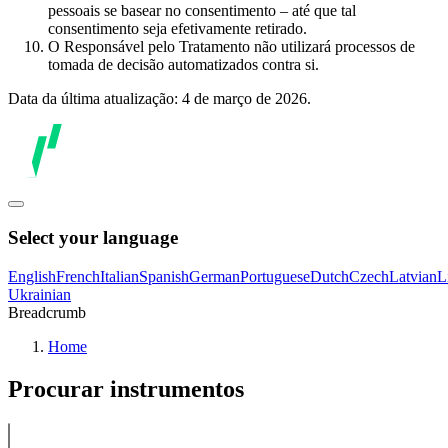
pessoais se basear no consentimento – até que tal
consentimento seja efetivamente retirado.
O Responsável pelo Tratamento não utilizará processos de
tomada de decisão automatizados contra si.
Data da última atualização: 4 de março de 2026.
Select your language
English
French
Italian
Spanish
German
Portuguese
Dutch
Czech
Latvian
L
Ukrainian
Breadcrumb
Home
Procurar instrumentos