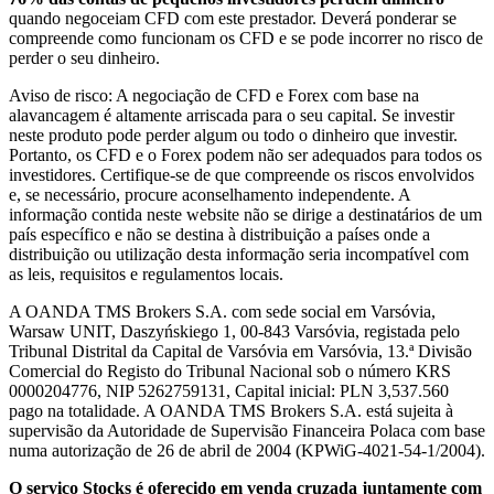
quando negoceiam CFD com este prestador. Deverá ponderar se
compreende como funcionam os CFD e se pode incorrer no risco de
perder o seu dinheiro.
Aviso de risco: A negociação de CFD e Forex com base na
alavancagem é altamente arriscada para o seu capital. Se investir
neste produto pode perder algum ou todo o dinheiro que investir.
Portanto, os CFD e o Forex podem não ser adequados para todos os
investidores. Certifique-se de que compreende os riscos envolvidos
e, se necessário, procure aconselhamento independente. A
informação contida neste website não se dirige a destinatários de um
país específico e não se destina à distribuição a países onde a
distribuição ou utilização desta informação seria incompatível com
as leis, requisitos e regulamentos locais.
A OANDA TMS Brokers S.A. com sede social em Varsóvia,
Warsaw UNIT, Daszyńskiego 1, 00-843 Varsóvia, registada pelo
Tribunal Distrital da Capital de Varsóvia em Varsóvia, 13.ª Divisão
Comercial do Registo do Tribunal Nacional sob o número KRS
0000204776, NIP 5262759131, Capital inicial: PLN 3,537.560
pago na totalidade. A OANDA TMS Brokers S.A. está sujeita à
supervisão da Autoridade de Supervisão Financeira Polaca com base
numa autorização de 26 de abril de 2004 (KPWiG-4021-54-1/2004).
O serviço Stocks é oferecido em venda cruzada juntamente com