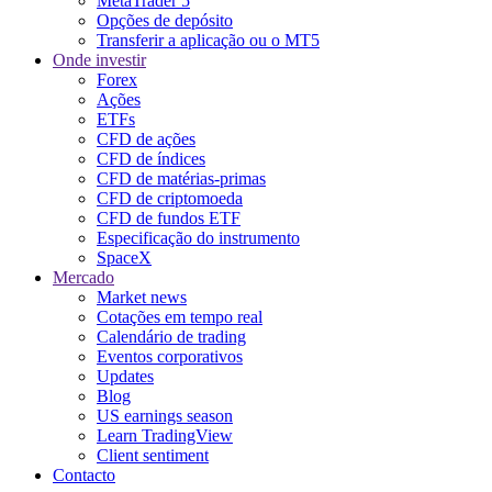
MetaTrader 5
Opções de depósito
Transferir a aplicação ou o MT5
Onde investir
Forex
Ações
ETFs
CFD de ações
CFD de índices
CFD de matérias-primas
CFD de criptomoeda
CFD de fundos ETF
Especificação do instrumento
SpaceX
Mercado
Market news
Cotações em tempo real
Calendário de trading
Eventos corporativos
Updates
Blog
US earnings season
Learn TradingView
Client sentiment
Contacto