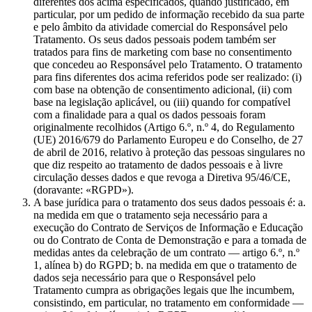
diferentes dos acima especificados, quando justificado, em
particular, por um pedido de informação recebido da sua parte
e pelo âmbito da atividade comercial do Responsável pelo
Tratamento. Os seus dados pessoais podem também ser
tratados para fins de marketing com base no consentimento
que concedeu ao Responsável pelo Tratamento. O tratamento
para fins diferentes dos acima referidos pode ser realizado: (i)
com base na obtenção de consentimento adicional, (ii) com
base na legislação aplicável, ou (iii) quando for compatível
com a finalidade para a qual os dados pessoais foram
originalmente recolhidos (Artigo 6.º, n.º 4, do Regulamento
(UE) 2016/679 do Parlamento Europeu e do Conselho, de 27
de abril de 2016, relativo à proteção das pessoas singulares no
que diz respeito ao tratamento de dados pessoais e à livre
circulação desses dados e que revoga a Diretiva 95/46/CE,
(doravante: «RGPD»).
A base jurídica para o tratamento dos seus dados pessoais é: a.
na medida em que o tratamento seja necessário para a
execução do Contrato de Serviços de Informação e Educação
ou do Contrato de Conta de Demonstração e para a tomada de
medidas antes da celebração de um contrato — artigo 6.º, n.º
1, alínea b) do RGPD; b. na medida em que o tratamento de
dados seja necessário para que o Responsável pelo
Tratamento cumpra as obrigações legais que lhe incumbem,
consistindo, em particular, no tratamento em conformidade —