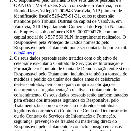
O responsável pelo tratamento dos seus dados pessoais é a
OANDA TMS Brokers S.A., com sede em Varsóvia, na ul.
Rondo Daszyńskiego 1, 00-843 Varsóvia, NIP (número de
identificação fiscal): 526-275-91-31, cujos registos são
mantidos pelo Tribunal Distrital da capital de Varsóvia, em
Varsóvia, XIII Departamento Comercial do Registo Nacional
de Empresas, sob o número KRS: 0000204776, com um
capital social de 3 537 560 PLN (integralmente realizado). O
Responsável pela Proteção de Dados nomeado pelo
Responsável pelo Tratamento pode ser contactado por e-mail:
odo@tms.pl
.
Os seus dados pessoais serão tratados com o objetivo de
celebrar e executar o Contrato de Serviços de Informação e
Formação e o Contrato de Conta de Demonstração entre si e o
Responsável pelo Tratamento, incluindo também a tomada de
medidas a pedido do titular dos dados antes da celebração
destes contratos, bem como para cumprir as obrigações
decorrentes da regulamentação relativa ao tratamento do
consentimento. Os seus dados pessoais serão também tratados
para efeitos dos interesses legítimos do Responsável pelo
Tratamento, tais como o exercício de direitos contratuais
legítimos decorrentes do Contrato de Conta de Demonstração
ou do Contrato de Serviços de Informação e Formação,
segurança, prevenção de fraudes ou marketing direto do
Responsável pelo Tratamento e contacto consigo em casos