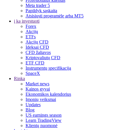
Profesionalus klientas
Meta trader 5
Papildyk sąskaitą
Atsisiųsti programėlę arba MT5
į ką investuoti
Forex
Akcijų
ETFs
Akcijų CFD
Ideksai CFD
CFD žaliavos
Kriptovaliutų CFD
ETF CFD
Instrumentų specifikacija
SpaceX
Rinka
Market news
Kainos gyvai
Ekonomikos kalendorius
Įmonių veiksmai
Updates
Blog
US earnings season
Learn TradingView
Klientų nuomonė