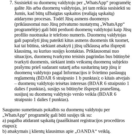
Susisiekti su duomenų valdytoju per „WhatsApp“ programėlę
galite Jūs arba duomenų valdytojas, jei tam reikia susisiekti su
Jumis, kad būtų užbaigtas sąskaitos (realiąją sąskaitą)
atidarymo procesas. Todėl Jūsų asmens duomenys
(priklausomai nuo Jūsų privatumo nustatymų „WhatsApp“
programėlėje) gali būti perduoti duomenų valdytojui kaip Jūsų
profilio nuotrauka ir telefono numeris. Duomenų valdytojas
gali paprašyti jūsų pateikti kitus asmens duomenis tik tuomet,
kai tai būtina, siekiant atsakyti į jūsų užklausą arba išspręsti
klausimą, su kuriuo susijęs kontaktas. Priklausomai nuo
situacijos, duomenų tvarkymo teisinis pagrindas bus būtinybė
tvarkyti duomenis, siekiant imtis veiksmų duomenų subjekto
prašymu prieš sudarant sutartį arba susitarimą tarp jūsų ir
duomenų valdytojo pagal Informacijos ir švietimo paslaugų
reglamentą (BDAR 6 straipsnio 1 b punktas); o kitais atvejais
– duomenų valdytojo teisėtas interesas (BDAR 6 straipsnio 1
dalies f punktas), susijęs su būtinybe išspręsti pranešimą,
susijusį su duomenų valdytojo verslo veikla (BDAR 6
straipsnio 1 dalies f punktas).
Saugumo sumetimais pokalbis su duomenų valdytoju per
„WhatsApp“ programėlę gali būti susijęs tik su:
a) pagalba atidarant sąskaitą (paaiškinant registracijos procedūros
etapus);
b) atsakymais į klientų klausimus apie „OANDA“ veiklą.