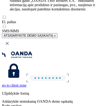
Sutinku gauti „OANDA TMS Brokers S.A.” rinkodaros
informaciją apie produktus ir paslaugas, pvz., naujienas ir
akcijas, naudojant pateiktus kontaktinius duomenis:
El. paštas
SMS/MMS
ATSIDARYKITE DEMO SĄSKAITĄ »
go to client zone
Užpildykite formą
Atidarykite nemokamą OANDA demo sąskaitą
Rodo section