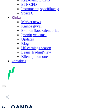
Kriptovaliutų CFD
ETF CFD
Instrumentų specifikacija
SpaceX
Rinka
Market news
Kainos gyvai
Ekonomikos kalendorius
Įmonių veiksmai
Updates
Blog
US earnings season
Learn TradingView
Klientų nuomonė
kontaktas