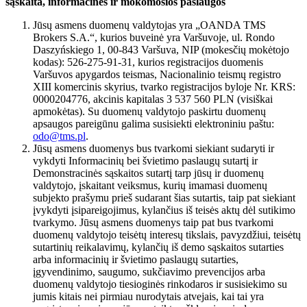
sąskaita, informacinės ir mokomosios paslaugos
Jūsų asmens duomenų valdytojas yra „OANDA TMS
Brokers S.A.“, kurios buveinė yra Varšuvoje, ul. Rondo
Daszyńskiego 1, 00-843 Varšuva, NIP (mokesčių mokėtojo
kodas): 526-275-91-31, kurios registracijos duomenis
Varšuvos apygardos teismas, Nacionalinio teismų registro
XIII komercinis skyrius, tvarko registracijos byloje Nr. KRS:
0000204776, akcinis kapitalas 3 537 560 PLN (visiškai
apmokėtas). Su duomenų valdytojo paskirtu duomenų
apsaugos pareigūnu galima susisiekti elektroniniu paštu:
odo@tms.pl
.
Jūsų asmens duomenys bus tvarkomi siekiant sudaryti ir
vykdyti Informacinių bei švietimo paslaugų sutartį ir
Demonstracinės sąskaitos sutartį tarp jūsų ir duomenų
valdytojo, įskaitant veiksmus, kurių imamasi duomenų
subjekto prašymu prieš sudarant šias sutartis, taip pat siekiant
įvykdyti įsipareigojimus, kylančius iš teisės aktų dėl sutikimo
tvarkymo. Jūsų asmens duomenys taip pat bus tvarkomi
duomenų valdytojo teisėtų interesų tikslais, pavyzdžiui, teisėtų
sutartinių reikalavimų, kylančių iš demo sąskaitos sutarties
arba informacinių ir švietimo paslaugų sutarties,
įgyvendinimo, saugumo, sukčiavimo prevencijos arba
duomenų valdytojo tiesioginės rinkodaros ir susisiekimo su
jumis kitais nei pirmiau nurodytais atvejais, kai tai yra