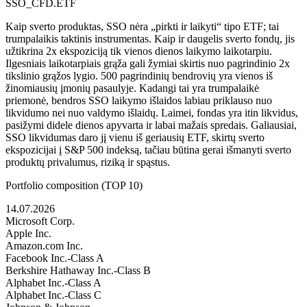
SSO_CFD.ETF
Kaip sverto produktas, SSO nėra „pirkti ir laikyti“ tipo ETF; tai
trumpalaikis taktinis instrumentas. Kaip ir daugelis sverto fondų, jis
užtikrina 2x ekspoziciją tik vienos dienos laikymo laikotarpiu.
Ilgesniais laikotarpiais grąža gali žymiai skirtis nuo pagrindinio 2x
tikslinio grąžos lygio. 500 pagrindinių bendrovių yra vienos iš
žinomiausių įmonių pasaulyje. Kadangi tai yra trumpalaikė
priemonė, bendros SSO laikymo išlaidos labiau priklauso nuo
likvidumo nei nuo valdymo išlaidų. Laimei, fondas yra itin likvidus,
pasižymi didele dienos apyvarta ir labai mažais spredais. Galiausiai,
SSO likvidumas daro jį vienu iš geriausių ETF, skirtų sverto
ekspozicijai į S&P 500 indeksą, tačiau būtina gerai išmanyti sverto
produktų privalumus, riziką ir spąstus.
Portfolio composition (TOP 10)
14.07.2026
Microsoft Corp.
Apple Inc.
Amazon.com Inc.
Facebook Inc.-Class A
Berkshire Hathaway Inc.-Class B
Alphabet Inc.-Class A
Alphabet Inc.-Class C