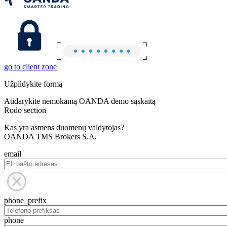
go to client zone
Užpildykite formą
Atidarykite nemokamą OANDA demo sąskaitą
Rodo section
Kas yra asmens duomenų valdytojas?
OANDA TMS Brokers S.A.
email
phone_prefix
phone