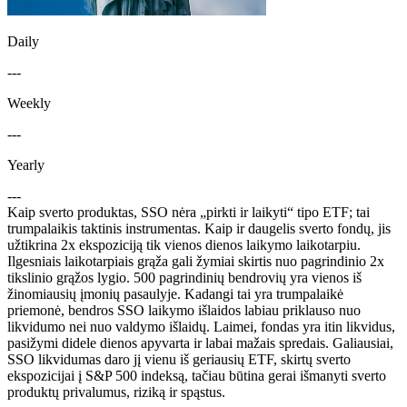
Daily
---
Weekly
---
Yearly
---
Kaip sverto produktas, SSO nėra „pirkti ir laikyti“ tipo ETF; tai
trumpalaikis taktinis instrumentas. Kaip ir daugelis sverto fondų, jis
užtikrina 2x ekspoziciją tik vienos dienos laikymo laikotarpiu.
Ilgesniais laikotarpiais grąža gali žymiai skirtis nuo pagrindinio 2x
tikslinio grąžos lygio. 500 pagrindinių bendrovių yra vienos iš
žinomiausių įmonių pasaulyje. Kadangi tai yra trumpalaikė
priemonė, bendros SSO laikymo išlaidos labiau priklauso nuo
likvidumo nei nuo valdymo išlaidų. Laimei, fondas yra itin likvidus,
pasižymi didele dienos apyvarta ir labai mažais spredais. Galiausiai,
SSO likvidumas daro jį vienu iš geriausių ETF, skirtų sverto
ekspozicijai į S&P 500 indeksą, tačiau būtina gerai išmanyti sverto
produktų privalumus, riziką ir spąstus.