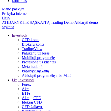
kontaktas
Mano paskyra
Prekyba internetu
Help
ATIDARYKITE SĄSKAITĄ
Trading
Demo
Atidaryti demo
sąskaitą
Investuok
CFD konts
Brokeru konts
TradingView
Palūkanų už lėšas
Mobilioji programėlė
Profesionalus klientas
Meta trader 5
Papildyk sąskaitą
Atsisiųsti programėlę arba MT5
į ką investuoti
Forex
Akcijų
ETFs
Akcijų CFD
Ideksai CFD
CFD žaliavos