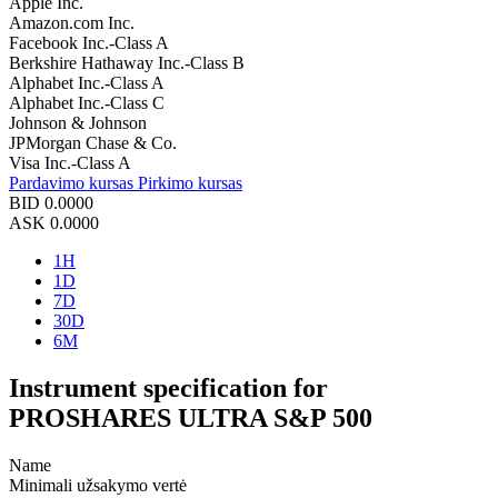
Apple Inc.
Amazon.com Inc.
Facebook Inc.-Class A
Berkshire Hathaway Inc.-Class B
Alphabet Inc.-Class A
Alphabet Inc.-Class C
Johnson & Johnson
JPMorgan Chase & Co.
Visa Inc.-Class A
Pardavimo kursas
Pirkimo kursas
BID
0.0000
ASK
0.0000
1H
1D
7D
30D
6M
Instrument specification for
PROSHARES ULTRA S&P 500
Name
Minimali užsakymo vertė