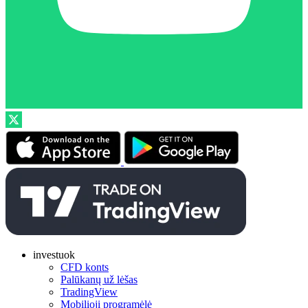
investuok
CFD konts
Palūkanų už lėšas
TradingView
Mobilioji programėlė