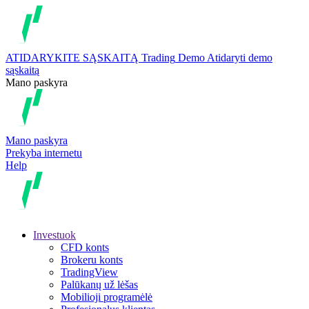
ATIDARYKITE SĄSKAITĄ
Trading
Demo
Atidaryti demo
sąskaitą
Mano paskyra
Mano paskyra
Prekyba internetu
Help
Investuok
CFD konts
Brokeru konts
TradingView
Palūkanų už lėšas
Mobilioji programėlė