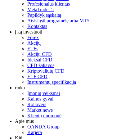
Profesionalus klientas
MetaTrader 5
Papildyk sąskaitą
Atsisiųsti programėlę arba MT5
Kontaktas
į ką investuoti
Forex
Akcijų
ETFs
Akcijų CFD
Ideksai CFD
CFD žaliavos
Kriptovaliutų CFD
ETF CFD
Instrumentų specifikacija
rinka
Įmonių veiksmai
Kainos gyvai
Rollovers
Market news
Klientų nuomonė
Apie mus
OANDA Group
Karjera
Kiti