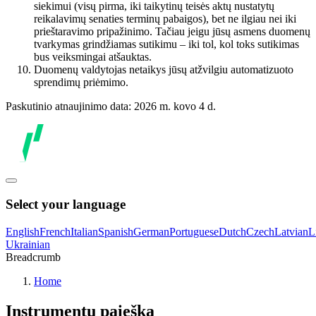
siekimui (visų pirma, iki taikytinų teisės aktų nustatytų
reikalavimų senaties terminų pabaigos), bet ne ilgiau nei iki
prieštaravimo pripažinimo. Tačiau jeigu jūsų asmens duomenų
tvarkymas grindžiamas sutikimu – iki tol, kol toks sutikimas
bus veiksmingai atšauktas.
Duomenų valdytojas netaikys jūsų atžvilgiu automatizuoto
sprendimų priėmimo.
Paskutinio atnaujinimo data: 2026 m. kovo 4 d.
Select your language
English
French
Italian
Spanish
German
Portuguese
Dutch
Czech
Latvian
L
Ukrainian
Breadcrumb
Home
Instrumentų paieška