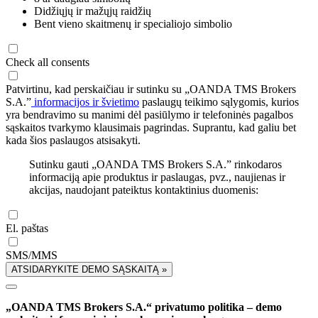
Didžiųjų ir mažųjų raidžių
Bent vieno skaitmenų ir specialiojo simbolio
Check all consents
Patvirtinu, kad perskaičiau ir sutinku su „OANDA TMS Brokers
S.A.”
informacijos ir švietimo
paslaugų teikimo sąlygomis, kurios
yra bendravimo su manimi dėl pasiūlymo ir telefoninės pagalbos
sąskaitos tvarkymo klausimais pagrindas. Suprantu, kad galiu bet
kada šios paslaugos atsisakyti.
Sutinku gauti „OANDA TMS Brokers S.A.” rinkodaros
informaciją apie produktus ir paslaugas, pvz., naujienas ir
akcijas, naudojant pateiktus kontaktinius duomenis:
El. paštas
SMS/MMS
ATSIDARYKITE DEMO SĄSKAITĄ »
„OANDA TMS Brokers S.A.“ privatumo politika – demo