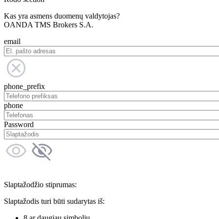
Kas yra asmens duomenų valdytojas?
OANDA TMS Brokers S.A.
email
phone_prefix
phone
Password
Slaptažodžio stiprumas:
Slaptažodis turi būti sudarytas iš:
8 ar daugiau simbolių