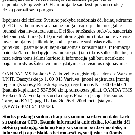
suprantate, kaip veikia CFD ir ar galite sau leisti prisiimti didelę
riziką prarasti savo pinigus.
Ispėjimas dėl rizikos: Svertinė prekyba sandoriais dėl kainų skirtumo
(CFD) ir valiutomis yra labai rizikinga jūsų kapitalui, nes galite
prarasti visa investuota sumą. Dėl šios priežasties prekyba sandoriais
dėl kainų skirtumo (CFD) ir valiutomis gali būti tinkama ne visiems
investuotojams. Įsitikinkite, kad suprantate susijusias rizikas, o
prireikus – pasitarkite su nepriklausomais konsultantais. Informacija
pateikta šiame tinklapyje nera nukreipta į tam tikros šalies klientus, ir
nera skirta toms šalims kuriose šį informacija gali būti netinkama
pagal nurodytos šalies vietinius įstatymus ar teisinius reguliavimus.
OANDA TMS Brokers S.A. buveinės registracijos adresas: Warsaw
UNIT, Daszyńskiego 1, 00-843 Varšuva, įmonė registruota Įmonių
registre (Krajowy Rejestr Sądowy), registracijos Nr.: 0000204776.
Įstatinis kapitalas: 3,537.560 zlotų, sumokėtas pilnai. OANDA TMS
Brokers S.A. veiklą prižiuri Lenkijos Finansų Įstaigų Priežiūros
Tarnyba (KNF), pagal balandžio 26 d. 2004 metų įstatymą.
(KPWiG-4021-54-1/2004).
Stocks paslauga siūloma kaip kryžminio pardavimo dalis kartu
su paslauga CFD. Išsamią informaciją apie riziką, kylančią dėl
atskirų paslaugų, siūlomų kaip kryžminio pardavimo dalis, ir
informaciją apie išlaidas bei mokesčius, susijusius su šiomis