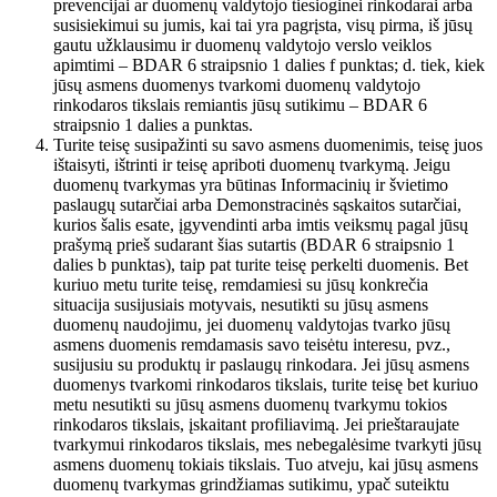
prevencijai ar duomenų valdytojo tiesioginei rinkodarai arba
susisiekimui su jumis, kai tai yra pagrįsta, visų pirma, iš jūsų
gautu užklausimu ir duomenų valdytojo verslo veiklos
apimtimi – BDAR 6 straipsnio 1 dalies f punktas; d. tiek, kiek
jūsų asmens duomenys tvarkomi duomenų valdytojo
rinkodaros tikslais remiantis jūsų sutikimu – BDAR 6
straipsnio 1 dalies a punktas.
Turite teisę susipažinti su savo asmens duomenimis, teisę juos
ištaisyti, ištrinti ir teisę apriboti duomenų tvarkymą. Jeigu
duomenų tvarkymas yra būtinas Informacinių ir švietimo
paslaugų sutarčiai arba Demonstracinės sąskaitos sutarčiai,
kurios šalis esate, įgyvendinti arba imtis veiksmų pagal jūsų
prašymą prieš sudarant šias sutartis (BDAR 6 straipsnio 1
dalies b punktas), taip pat turite teisę perkelti duomenis. Bet
kuriuo metu turite teisę, remdamiesi su jūsų konkrečia
situacija susijusiais motyvais, nesutikti su jūsų asmens
duomenų naudojimu, jei duomenų valdytojas tvarko jūsų
asmens duomenis remdamasis savo teisėtu interesu, pvz.,
susijusiu su produktų ir paslaugų rinkodara. Jei jūsų asmens
duomenys tvarkomi rinkodaros tikslais, turite teisę bet kuriuo
metu nesutikti su jūsų asmens duomenų tvarkymu tokios
rinkodaros tikslais, įskaitant profiliavimą. Jei prieštaraujate
tvarkymui rinkodaros tikslais, mes nebegalėsime tvarkyti jūsų
asmens duomenų tokiais tikslais. Tuo atveju, kai jūsų asmens
duomenų tvarkymas grindžiamas sutikimu, ypač suteiktu