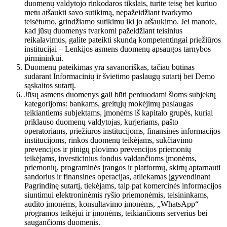
duomenų valdytojo rinkodaros tikslais, turite teisę bet kuriuo
metu atšaukti savo sutikimą, nepažeidžiant tvarkymo
teisėtumo, grindžiamo sutikimu iki jo atšaukimo. Jei manote,
kad jūsų duomenys tvarkomi pažeidžiant teisinius
reikalavimus, galite pateikti skundą kompetentingai priežiūros
institucijai – Lenkijos asmens duomenų apsaugos tarnybos
pirmininkui.
Duomenų pateikimas yra savanoriškas, tačiau būtinas
sudarant Informacinių ir švietimo paslaugų sutartį bei Demo
sąskaitos sutartį.
Jūsų asmens duomenys gali būti perduodami šioms subjektų
kategorijoms: bankams, greitųjų mokėjimų paslaugas
teikiantiems subjektams, įmonėms iš kapitalo grupės, kuriai
priklauso duomenų valdytojas, kurjeriams, pašto
operatoriams, priežiūros institucijoms, finansinės informacijos
institucijoms, rinkos duomenų teikėjams, sukčiavimo
prevencijos ir pinigų plovimo prevencijos priemonių
teikėjams, investicinius fondus valdančioms įmonėms,
priemonių, programinės įrangos ir platformų, skirtų aptarnauti
sandorius ir finansines operacijas, atliekamas įgyvendinant
Pagrindinę sutartį, tiekėjams, taip pat komercinės informacijos
siuntimui elektroninėmis ryšio priemonėmis, teisininkams,
audito įmonėms, konsultavimo įmonėms, „WhatsApp“
programos teikėjui ir įmonėms, teikiančioms serverius bei
saugančioms duomenis.