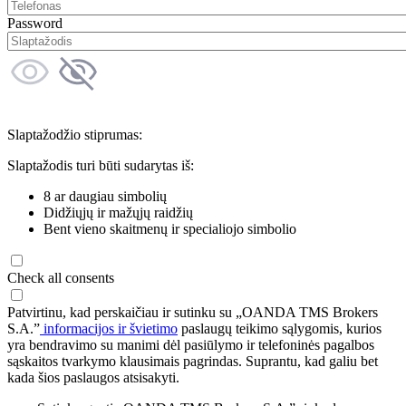
Password
Slaptažodžio stiprumas:
Slaptažodis turi būti sudarytas iš:
8 ar daugiau simbolių
Didžiųjų ir mažųjų raidžių
Bent vieno skaitmenų ir specialiojo simbolio
Check all consents
Patvirtinu, kad perskaičiau ir sutinku su „OANDA TMS Brokers
S.A.”
informacijos ir švietimo
paslaugų teikimo sąlygomis, kurios
yra bendravimo su manimi dėl pasiūlymo ir telefoninės pagalbos
sąskaitos tvarkymo klausimais pagrindas. Suprantu, kad galiu bet
kada šios paslaugos atsisakyti.