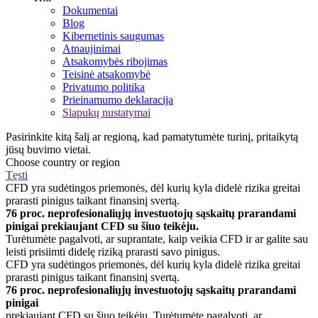
Dokumentai
Blog
Kibernetinis saugumas
Atnaujinimai
Atsakomybės ribojimas
Teisinė atsakomybė
Privatumo politika
Prieinamumo deklaracija
Slapukų nustatymai
Pasirinkite kitą šalį ar regioną, kad pamatytumėte turinį, pritaikytą
jūsų buvimo vietai.
Choose country or region
Tęsti
CFD yra sudėtingos priemonės, dėl kurių kyla didelė rizika greitai
prarasti pinigus taikant finansinį svertą.
76 proc. neprofesionaliųjų investuotojų sąskaitų prarandami
pinigai prekiaujant CFD su šiuo teikėju.
Turėtumėte pagalvoti, ar suprantate, kaip veikia CFD ir ar galite sau
leisti prisiimti didelę riziką prarasti savo pinigus.
CFD yra sudėtingos priemonės, dėl kurių kyla didelė rizika greitai
prarasti pinigus taikant finansinį svertą.
76 proc. neprofesionaliųjų investuotojų sąskaitų prarandami
pinigai
prekiaujant CFD su šiuo teikėju. Turėtumėte pagalvoti, ar