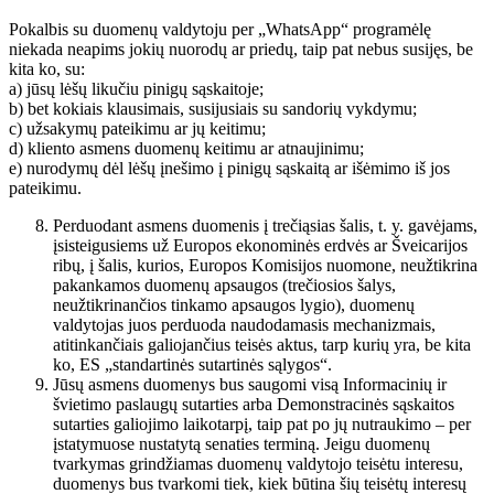
Pokalbis su duomenų valdytoju per „WhatsApp“ programėlę
niekada neapims jokių nuorodų ar priedų, taip pat nebus susijęs, be
kita ko, su:
a) jūsų lėšų likučiu pinigų sąskaitoje;
b) bet kokiais klausimais, susijusiais su sandorių vykdymu;
c) užsakymų pateikimu ar jų keitimu;
d) kliento asmens duomenų keitimu ar atnaujinimu;
e) nurodymų dėl lėšų įnešimo į pinigų sąskaitą ar išėmimo iš jos
pateikimu.
Perduodant asmens duomenis į trečiąsias šalis, t. y. gavėjams,
įsisteigusiems už Europos ekonominės erdvės ar Šveicarijos
ribų, į šalis, kurios, Europos Komisijos nuomone, neužtikrina
pakankamos duomenų apsaugos (trečiosios šalys,
neužtikrinančios tinkamo apsaugos lygio), duomenų
valdytojas juos perduoda naudodamasis mechanizmais,
atitinkančiais galiojančius teisės aktus, tarp kurių yra, be kita
ko, ES „standartinės sutartinės sąlygos“.
Jūsų asmens duomenys bus saugomi visą Informacinių ir
švietimo paslaugų sutarties arba Demonstracinės sąskaitos
sutarties galiojimo laikotarpį, taip pat po jų nutraukimo – per
įstatymuose nustatytą senaties terminą. Jeigu duomenų
tvarkymas grindžiamas duomenų valdytojo teisėtu interesu,
duomenys bus tvarkomi tiek, kiek būtina šių teisėtų interesų