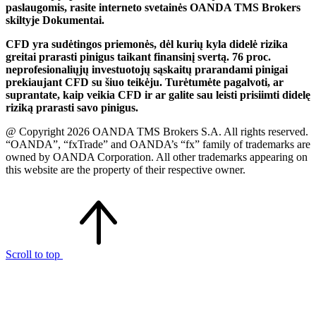
paslaugomis, rasite interneto svetainės OANDA TMS Brokers
skiltyje Dokumentai.
CFD yra sudėtingos priemonės, dėl kurių kyla didelė rizika
greitai prarasti pinigus taikant finansinį svertą. 76 proc.
neprofesionaliųjų investuotojų sąskaitų prarandami pinigai
prekiaujant CFD su šiuo teikėju. Turėtumėte pagalvoti, ar
suprantate, kaip veikia CFD ir ar galite sau leisti prisiimti didelę
riziką prarasti savo pinigus.
@ Copyright 2026 OANDA TMS Brokers S.A. All rights reserved.
“OANDA”, “fxTrade” and OANDA’s “fx” family of trademarks are
owned by OANDA Corporation. All other trademarks appearing on
this website are the property of their respective owner.
Scroll to top