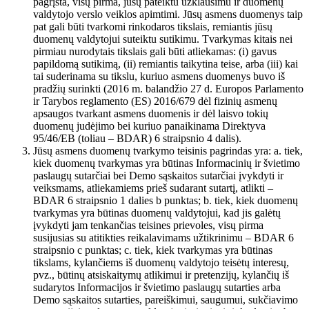
pagrįsta, visų pirma, jūsų pateiktu užklausimu ir duomenų
valdytojo verslo veiklos apimtimi. Jūsų asmens duomenys taip
pat gali būti tvarkomi rinkodaros tikslais, remiantis jūsų
duomenų valdytojui suteiktu sutikimu. Tvarkymas kitais nei
pirmiau nurodytais tikslais gali būti atliekamas: (i) gavus
papildomą sutikimą, (ii) remiantis taikytina teise, arba (iii) kai
tai suderinama su tikslu, kuriuo asmens duomenys buvo iš
pradžių surinkti (2016 m. balandžio 27 d. Europos Parlamento
ir Tarybos reglamento (ES) 2016/679 dėl fizinių asmenų
apsaugos tvarkant asmens duomenis ir dėl laisvo tokių
duomenų judėjimo bei kuriuo panaikinama Direktyva
95/46/EB (toliau – BDAR) 6 straipsnio 4 dalis).
Jūsų asmens duomenų tvarkymo teisinis pagrindas yra: a. tiek,
kiek duomenų tvarkymas yra būtinas Informacinių ir švietimo
paslaugų sutarčiai bei Demo sąskaitos sutarčiai įvykdyti ir
veiksmams, atliekamiems prieš sudarant sutartį, atlikti –
BDAR 6 straipsnio 1 dalies b punktas; b. tiek, kiek duomenų
tvarkymas yra būtinas duomenų valdytojui, kad jis galėtų
įvykdyti jam tenkančias teisines prievoles, visų pirma
susijusias su atitikties reikalavimams užtikrinimu – BDAR 6
straipsnio c punktas; c. tiek, kiek tvarkymas yra būtinas
tikslams, kylančiems iš duomenų valdytojo teisėtų interesų,
pvz., būtinų atsiskaitymų atlikimui ir pretenzijų, kylančių iš
sudarytos Informacijos ir švietimo paslaugų sutarties arba
Demo sąskaitos sutarties, pareiškimui, saugumui, sukčiavimo