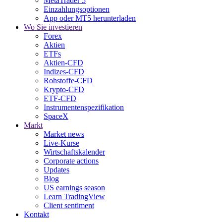
MetaTrader 5
Einzahlungsoptionen
App oder MT5 herunterladen
Wo Sie investieren
Forex
Aktien
ETFs
Aktien-CFD
Indizes-CFD
Rohstoffe-CFD
Krypto-CFD
ETF-CFD
Instrumentenspezifikation
SpaceX
Markt
Market news
Live-Kurse
Wirtschaftskalender
Corporate actions
Updates
Blog
US earnings season
Learn TradingView
Client sentiment
Kontakt