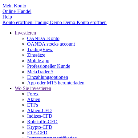
Mein Konto
Online-Handel
Help
Konto eröffnen
Trading
Demo
Demo-Konto eröffnen
Investieren
OANDA-Konto
OANDA stocks account
TradingView
Zinssätze
Mobile app
Professioneller Kunde
MetaTrader 5
Einzahlungsoptionen
App oder MT5 herunterladen
Wo Sie investieren
Forex
Aktien
ETFs
Aktien-CFD
Indizes-CFD
Rohstoffe-CFD
Krypto-CFD
ETF-CFD