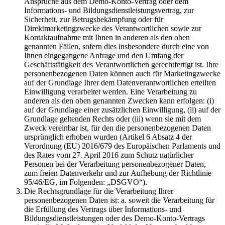
Ansprüche aus dem Demo-Konto-Vertrag oder dem
Informations- und Bildungsdienstleistungsvertrag, zur
Sicherheit, zur Betrugsbekämpfung oder für
Direktmarketingzwecke des Verantwortlichen sowie zur
Kontaktaufnahme mit Ihnen in anderen als den oben
genannten Fällen, sofern dies insbesondere durch eine von
Ihnen eingegangene Anfrage und den Umfang der
Geschäftstätigkeit des Verantwortlichen gerechtfertigt ist. Ihre
personenbezogenen Daten können auch für Marketingzwecke
auf der Grundlage Ihrer dem Datenverantwortlichen erteilten
Einwilligung verarbeitet werden. Eine Verarbeitung zu
anderen als den oben genannten Zwecken kann erfolgen: (i)
auf der Grundlage einer zusätzlichen Einwilligung, (ii) auf der
Grundlage geltenden Rechts oder (iii) wenn sie mit dem
Zweck vereinbar ist, für den die personenbezogenen Daten
ursprünglich erhoben wurden (Artikel 6 Absatz 4 der
Verordnung (EU) 2016/679 des Europäischen Parlaments und
des Rates vom 27. April 2016 zum Schutz natürlicher
Personen bei der Verarbeitung personenbezogener Daten,
zum freien Datenverkehr und zur Aufhebung der Richtlinie
95/46/EG, im Folgenden: „DSGVO“).
Die Rechtsgrundlage für die Verarbeitung Ihrer
personenbezogenen Daten ist: a. soweit die Verarbeitung für
die Erfüllung des Vertrags über Informations- und
Bildungsdienstleistungen oder des Demo-Konto-Vertrags