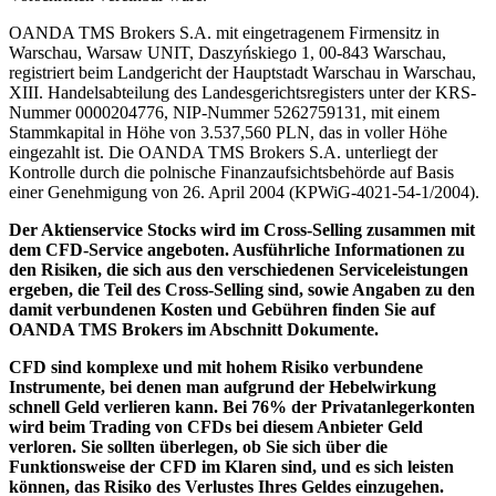
OANDA TMS Brokers S.A. mit eingetragenem Firmensitz in
Warschau, Warsaw UNIT, Daszyńskiego 1, 00-843 Warschau,
registriert beim Landgericht der Hauptstadt Warschau in Warschau,
XIII. Handelsabteilung des Landesgerichtsregisters unter der KRS-
Nummer 0000204776, NIP-Nummer 5262759131, mit einem
Stammkapital in Höhe von 3.537,560 PLN, das in voller Höhe
eingezahlt ist. Die OANDA TMS Brokers S.A. unterliegt der
Kontrolle durch die polnische Finanzaufsichtsbehörde auf Basis
einer Genehmigung von 26. April 2004 (KPWiG-4021-54-1/2004).
Der Aktienservice Stocks wird im Cross-Selling zusammen mit
dem CFD-Service angeboten. Ausführliche Informationen zu
den Risiken, die sich aus den verschiedenen Serviceleistungen
ergeben, die Teil des Cross-Selling sind, sowie Angaben zu den
damit verbundenen Kosten und Gebühren finden Sie auf
OANDA TMS Brokers im Abschnitt Dokumente.
CFD sind komplexe und mit hohem Risiko verbundene
Instrumente, bei denen man aufgrund der Hebelwirkung
schnell Geld verlieren kann. Bei 76% der Privatanlegerkonten
wird beim Trading von CFDs bei diesem Anbieter Geld
verloren. Sie sollten überlegen, ob Sie sich über die
Funktionsweise der CFD im Klaren sind, und es sich leisten
können, das Risiko des Verlustes Ihres Geldes einzugehen.