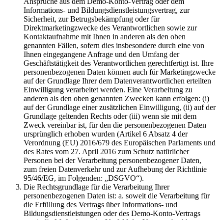
Ansprüche aus dem Demo-Konto-Vertrag oder dem
Informations- und Bildungsdienstleistungsvertrag, zur
Sicherheit, zur Betrugsbekämpfung oder für
Direktmarketingzwecke des Verantwortlichen sowie zur
Kontaktaufnahme mit Ihnen in anderen als den oben
genannten Fällen, sofern dies insbesondere durch eine von
Ihnen eingegangene Anfrage und den Umfang der
Geschäftstätigkeit des Verantwortlichen gerechtfertigt ist. Ihre
personenbezogenen Daten können auch für Marketingzwecke
auf der Grundlage Ihrer dem Datenverantwortlichen erteilten
Einwilligung verarbeitet werden. Eine Verarbeitung zu
anderen als den oben genannten Zwecken kann erfolgen: (i)
auf der Grundlage einer zusätzlichen Einwilligung, (ii) auf der
Grundlage geltenden Rechts oder (iii) wenn sie mit dem
Zweck vereinbar ist, für den die personenbezogenen Daten
ursprünglich erhoben wurden (Artikel 6 Absatz 4 der
Verordnung (EU) 2016/679 des Europäischen Parlaments und
des Rates vom 27. April 2016 zum Schutz natürlicher
Personen bei der Verarbeitung personenbezogener Daten,
zum freien Datenverkehr und zur Aufhebung der Richtlinie
95/46/EG, im Folgenden: „DSGVO“).
Die Rechtsgrundlage für die Verarbeitung Ihrer
personenbezogenen Daten ist: a. soweit die Verarbeitung für
die Erfüllung des Vertrags über Informations- und
Bildungsdienstleistungen oder des Demo-Konto-Vertrags