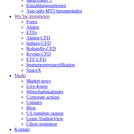
MetaTrader 5
Einzahlungsoptionen
App oder MT5 herunterladen
Wo Sie investieren
Forex
Aktien
ETFs
Aktien-CFD
Indizes-CFD
Rohstoffe-CFD
Krypto-CFD
ETF-CFD
Instrumentenspezifikation
SpaceX
Markt
Market news
Live-Kurse
Wirtschaftskalender
Corporate actions
Updates
Blog
US earnings season
Learn TradingView
Client sentiment
Kontakt