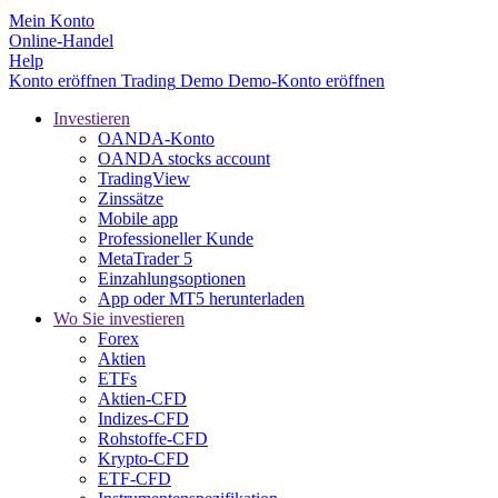
Mein Konto
Online-Handel
Help
Konto eröffnen
Trading
Demo
Demo-Konto eröffnen
Investieren
OANDA-Konto
OANDA stocks account
TradingView
Zinssätze
Mobile app
Professioneller Kunde
MetaTrader 5
Einzahlungsoptionen
App oder MT5 herunterladen
Wo Sie investieren
Forex
Aktien
ETFs
Aktien-CFD
Indizes-CFD
Rohstoffe-CFD
Krypto-CFD
ETF-CFD