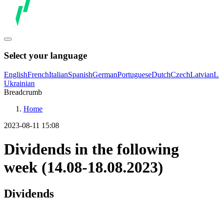
Select your language
English
French
Italian
Spanish
German
Portuguese
Dutch
Czech
Latvian
L
Ukrainian
Breadcrumb
Home
2023-08-11 15:08
Dividends in the following
week (14.08-18.08.2023)
Dividends