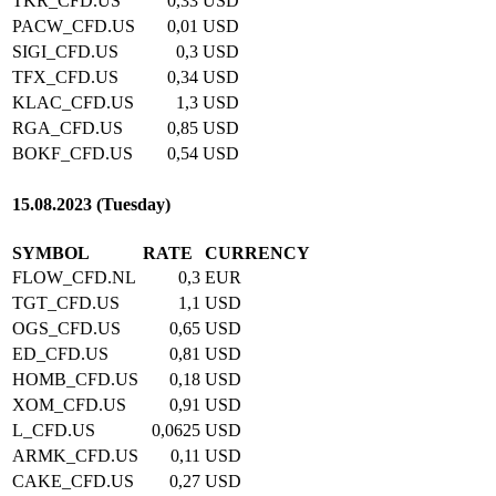
TKR_CFD.US
0,33
USD
PACW_CFD.US
0,01
USD
SIGI_CFD.US
0,3
USD
TFX_CFD.US
0,34
USD
KLAC_CFD.US
1,3
USD
RGA_CFD.US
0,85
USD
BOKF_CFD.US
0,54
USD
15.08.2023 (Tuesday)
SYMBOL
RATE
CURRENCY
FLOW_CFD.NL
0,3
EUR
TGT_CFD.US
1,1
USD
OGS_CFD.US
0,65
USD
ED_CFD.US
0,81
USD
HOMB_CFD.US
0,18
USD
XOM_CFD.US
0,91
USD
L_CFD.US
0,0625
USD
ARMK_CFD.US
0,11
USD
CAKE_CFD.US
0,27
USD