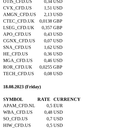
OTIS_CFD.US
0,34
USD
CVX_CFD.US
1,51
USD
AMGN_CFD.US
2,13
USD
CTEC_CFD.UK
0,0138
GBP
LSEG_CFD.UK
0,357
GBP
APO_CFD.US
0,43
USD
CGNX_CFD.US
0,07
USD
SNA_CFD.US
1,62
USD
HE_CFD.US
0,36
USD
MGA_CFD.US
0,46
USD
ROR_CFD.UK
0,0255
GBP
TECH_CFD.US
0,08
USD
18.08.2023 (Friday)
SYMBOL
RATE
CURRENCY
APAM_CFD.NL
0,5
EUR
WBA_CFD.US
0,48
USD
SO_CFD.US
0,7
USD
HIW_CFD.US
0,5
USD