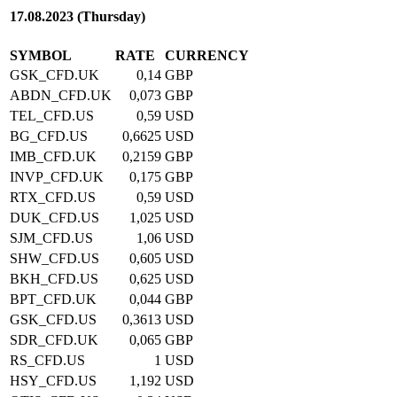
17.08.2023 (Thursday)
SYMBOL
RATE
CURRENCY
GSK_CFD.UK
0,14
GBP
ABDN_CFD.UK
0,073
GBP
TEL_CFD.US
0,59
USD
BG_CFD.US
0,6625
USD
IMB_CFD.UK
0,2159
GBP
INVP_CFD.UK
0,175
GBP
RTX_CFD.US
0,59
USD
DUK_CFD.US
1,025
USD
SJM_CFD.US
1,06
USD
SHW_CFD.US
0,605
USD
BKH_CFD.US
0,625
USD
BPT_CFD.UK
0,044
GBP
GSK_CFD.US
0,3613
USD
SDR_CFD.UK
0,065
GBP
RS_CFD.US
1
USD
HSY_CFD.US
1,192
USD