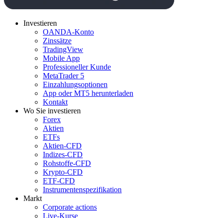
Investieren
OANDA-Konto
Zinssätze
TradingView
Mobile App
Professioneller Kunde
MetaTrader 5
Einzahlungsoptionen
App oder MT5 herunterladen
Kontakt
Wo Sie investieren
Forex
Aktien
ETFs
Aktien-CFD
Indizes-CFD
Rohstoffe-CFD
Krypto-CFD
ETF-CFD
Instrumentenspezifikation
Markt
Corporate actions
Live-Kurse