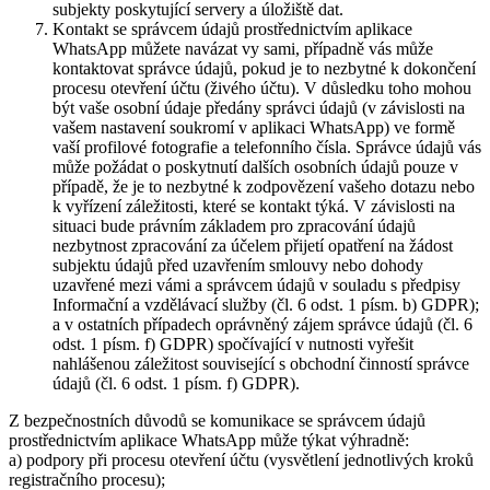
subjekty poskytující servery a úložiště dat.
Kontakt se správcem údajů prostřednictvím aplikace
WhatsApp můžete navázat vy sami, případně vás může
kontaktovat správce údajů, pokud je to nezbytné k dokončení
procesu otevření účtu (živého účtu). V důsledku toho mohou
být vaše osobní údaje předány správci údajů (v závislosti na
vašem nastavení soukromí v aplikaci WhatsApp) ve formě
vaší profilové fotografie a telefonního čísla. Správce údajů vás
může požádat o poskytnutí dalších osobních údajů pouze v
případě, že je to nezbytné k zodpovězení vašeho dotazu nebo
k vyřízení záležitosti, které se kontakt týká. V závislosti na
situaci bude právním základem pro zpracování údajů
nezbytnost zpracování za účelem přijetí opatření na žádost
subjektu údajů před uzavřením smlouvy nebo dohody
uzavřené mezi vámi a správcem údajů v souladu s předpisy
Informační a vzdělávací služby (čl. 6 odst. 1 písm. b) GDPR);
a v ostatních případech oprávněný zájem správce údajů (čl. 6
odst. 1 písm. f) GDPR) spočívající v nutnosti vyřešit
nahlášenou záležitost související s obchodní činností správce
údajů (čl. 6 odst. 1 písm. f) GDPR).
Z bezpečnostních důvodů se komunikace se správcem údajů
prostřednictvím aplikace WhatsApp může týkat výhradně:
a) podpory při procesu otevření účtu (vysvětlení jednotlivých kroků
registračního procesu);