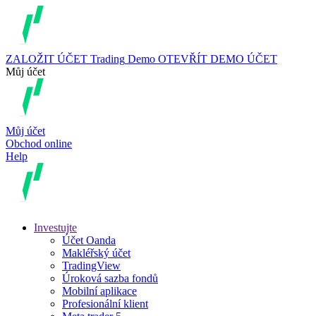
ZALOŽIT ÚČET
Trading
Demo
OTEVŘÍT DEMO ÚČET
Můj účet
Můj účet
Obchod online
Help
Investujte
Účet Oanda
Makléřský účet
TradingView
Úroková sazba fondů
Mobilní aplikace
Profesionální klient