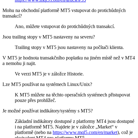
Mohu na obchodní platformě MT5 vstupovat do protichůdných
transakcí?
Ano, můžete vstupovat do protichůdných transakcí.
Jsou trailing stopy v MT5 nastaveny na severu?
Trailing stopy v MT5 jsou nastaveny na počítači klienta.
V MT5 je hodnota transakčního poplatku na jiném místě než v MT4
a nemohu ji najit.
Ve verzi MT5 je v záložce Historie.
Lze MT5 používat na systémech Linux/Unix?
K MT5 můžete na těchto operačních systémech přistupovat
pouze přes prohlížeč.
Je možné používat indikátory/systémy s MT5?
Základní indikátory dostupné z platformy MT4 jsou dostupné
i na platformě MT5. Najdete je v záložce „Market“ v
platformě (nebo na
https://www.mql5.com/en/market
), což je
ekvivalent MT4 pro platformu MT5.