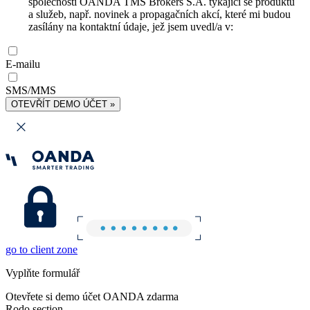
společnosti OANDA TMS Brokers S.A. týkající se produktů
a služeb, např. novinek a propagačních akcí, které mi budou
zasílány na kontaktní údaje, jež jsem uvedl/a v:
E-mailu
SMS/MMS
OTEVŘÍT DEMO ÚČET »
go to client zone
Vyplňte formulář
Otevřete si demo účet OANDA zdarma
Rodo section