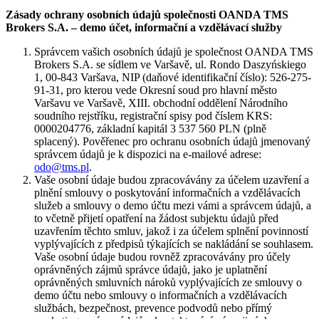
Zásady ochrany osobních údajů společnosti OANDA TMS
Brokers S.A. – demo účet, informační a vzdělávací služby
Správcem vašich osobních údajů je společnost OANDA TMS
Brokers S.A. se sídlem ve Varšavě, ul. Rondo Daszyńskiego
1, 00-843 Varšava, NIP (daňové identifikační číslo): 526-275-
91-31, pro kterou vede Okresní soud pro hlavní město
Varšavu ve Varšavě, XIII. obchodní oddělení Národního
soudního rejstříku, registrační spisy pod číslem KRS:
0000204776, základní kapitál 3 537 560 PLN (plně
splacený). Pověřenec pro ochranu osobních údajů jmenovaný
správcem údajů je k dispozici na e-mailové adrese:
odo@tms.pl
.
Vaše osobní údaje budou zpracovávány za účelem uzavření a
plnění smlouvy o poskytování informačních a vzdělávacích
služeb a smlouvy o demo účtu mezi vámi a správcem údajů, a
to včetně přijetí opatření na žádost subjektu údajů před
uzavřením těchto smluv, jakož i za účelem splnění povinností
vyplývajících z předpisů týkajících se nakládání se souhlasem.
Vaše osobní údaje budou rovněž zpracovávány pro účely
oprávněných zájmů správce údajů, jako je uplatnění
oprávněných smluvních nároků vyplývajících ze smlouvy o
demo účtu nebo smlouvy o informačních a vzdělávacích
službách, bezpečnost, prevence podvodů nebo přímý