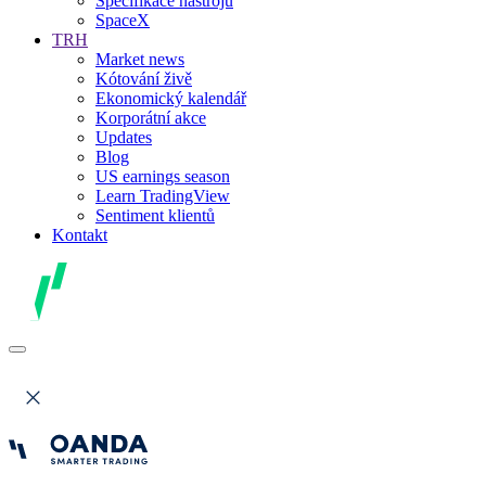
Specifikace nástrojů
SpaceX
TRH
Market news
Kótování živě
Ekonomický kalendář
Korporátní akce
Updates
Blog
US earnings season
Learn TradingView
Sentiment klientů
Kontakt