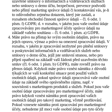
uzavřené smlouvy o informačních a vzdělávacích službách
nebo smlouvy o demo účtu, bezpečnost, prevence podvodů
nebo přímý marketing správce údajů či kontaktování vás, je-li
to odůvodněno zejména dotazem, který jste zaslali, a
rozsahem obchodní činnosti správce údajů – čl. 6 odst. 1
písm. f) GDPR; d. v rozsahu, v jakém jsou vaše osobní údaje
zpracovávány pro marketingové účely správce údajů na
základě vašeho souhlasu – čl. 6 odst. 1 písm. a) GDPR.
Máte právo na přístup ke svým osobním údajům, právo na
jejich opravu, výmaz a právo na omezení zpracování údajů. V
rozsahu, v jakém je zpracování nezbytné pro plnění smlouvy
o poskytování informačních a vzdělávacích služeb nebo
smlouvy o demo účtu, jejíž jste smluvní stranou, nebo pro
přijetí opatření na základě vaší žádosti před uzavřením těchto
smluv (čl. 6 odst. 1 písm. b) GDPR), máte rovněž právo na
přenos údajů. Kdykoli máte právo vznést námitku z důvodů
týkajících se vaší konkrétní situace proti použití vašich
osobních údajů, pokud správce údajů zpracovává vaše osobní
údaje na základě svého oprávněného zájmu, např. v
souvislosti s marketingem produktů a služeb. Pokud jsou vaše
osobní údaje zpracovávány pro marketingové účely, máte
právo kdykoli vznést námitku proti zpracování vašich
osobních údajů pro takový marketing, včetně profilování.
Pokud vznesete námitku proti zpracování pro marketingové
účely, nebudeme již moci vaše osobní údaje pro tyto účely