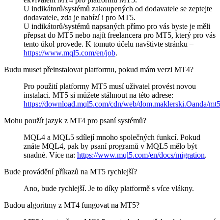
U indikátorů/systémů zakoupených od dodavatele se zeptejte
dodavatele, zda je nabízí i pro MT5.
U indikátorů/systémů napsaných přímo pro vás byste je měli
přepsat do MT5 nebo najít freelancera pro MT5, který pro vás
tento úkol provede. K tomuto účelu navštivte stránku –
https://www.mql5.com/en/job
.
Budu muset přeinstalovat platformu, pokud mám verzi MT4?
Pro použití platformy MT5 musí uživatel provést novou
instalaci. MT5 si můžete stáhnout na této adrese:
https://download.mql5.com/cdn/web/dom.maklerski.Oanda/mt
Mohu použít jazyk z MT4 pro psaní systémů?
MQL4 a MQL5 sdílejí mnoho společných funkcí. Pokud
znáte MQL4, pak by psaní programů v MQL5 mělo být
snadné. Více na:
https://www.mql5.com/en/docs/migration
.
Bude provádění příkazů na MT5 rychlejší?
Ano, bude rychlejší. Je to díky platformě s více vlákny.
Budou algoritmy z MT4 fungovat na MT5?