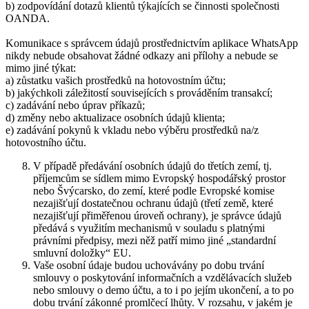
b) zodpovídání dotazů klientů týkajících se činnosti společnosti
OANDA.
Komunikace s správcem údajů prostřednictvím aplikace WhatsApp
nikdy nebude obsahovat žádné odkazy ani přílohy a nebude se
mimo jiné týkat:
a) zůstatku vašich prostředků na hotovostním účtu;
b) jakýchkoli záležitostí souvisejících s prováděním transakcí;
c) zadávání nebo úprav příkazů;
d) změny nebo aktualizace osobních údajů klienta;
e) zadávání pokynů k vkladu nebo výběru prostředků na/z
hotovostního účtu.
V případě předávání osobních údajů do třetích zemí, tj.
příjemcům se sídlem mimo Evropský hospodářský prostor
nebo Švýcarsko, do zemí, které podle Evropské komise
nezajišťují dostatečnou ochranu údajů (třetí země, které
nezajišťují přiměřenou úroveň ochrany), je správce údajů
předává s využitím mechanismů v souladu s platnými
právními předpisy, mezi něž patří mimo jiné „standardní
smluvní doložky“ EU.
Vaše osobní údaje budou uchovávány po dobu trvání
smlouvy o poskytování informačních a vzdělávacích služeb
nebo smlouvy o demo účtu, a to i po jejím ukončení, a to po
dobu trvání zákonné promlčecí lhůty. V rozsahu, v jakém je