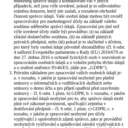
marketing správce údajů a kontaktování vás v jiných
případech, než jsou výše uvedené, pokud je to odůvodněno
zejména dotazem, který jste zaslali, a rozsahem obchodní
činnosti správce údajů. Vaše osobní údaje mohou být rovněž
zpracovávány pro marketingové účely na základě vašeho
souhlasu uděleného správci údajů. Zpracování pro jiné než
výše uvedené účely může být prováděno: (i) na základě
získání dodatečného souhlasu, (ii) na základě platných
právních předpisů, nebo (iii) pokud je to slučitelné s účelem,
pro který byly osobní údaje původně shromážděny (čl. 6 odst.
4 nařízení Evropského parlamentu a Rady (EU) 2016/679 ze
dne 27. dubna 2016 o ochraně fyzických osob v souvislosti se
zpracováním osobních údajů a o volném pohybu těchto údajů
a o zrušení směrnice 95/46/ES, (dále jen: „GDPR“).
Právním základem pro zpracování vašich osobních údajů je:
a. v rozsahu, v jakém je zpracování nezbytné pro plnění
smlouvy o informačních a vzdělávacích službách nebo
smlouvy o demo účtu a pro přijetí opatření před uzavřením
smlouvy – čl. 6 odst. 1 písm. b) GDPR; b. v rozsahu, v jakém
je zpracování údajů nezbytné pro to, aby správce údajů mohl
plnit své zákonné povinnosti, spočívající zejména v
dodržování předpisů – čl. 6 odst. 1 písm. c) GDPR; c. v
rozsahu, v jakém je zpracování nezbytné pro účely
vyplývající z oprávněných zájmů správce, jako je provádění
nezbytných vyúčtování a uplatňování nároků vyplývajících z