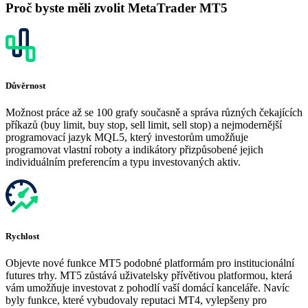
Proč byste měli zvolit MetaTrader MT5
Důvěrnost
Možnost práce až se 100 grafy současně a správa různých čekajících
příkazů (buy limit, buy stop, sell limit, sell stop) a nejmodernější
programovací jazyk MQL5, který investorům umožňuje
programovat vlastní roboty a indikátory přizpůsobené jejich
individuálním preferencím a typu investovaných aktiv.
Rychlost
Objevte nové funkce MT5 podobné platformám pro institucionální
futures trhy. MT5 zůstává uživatelsky přívětivou platformou, která
vám umožňuje investovat z pohodlí vaší domácí kanceláře. Navíc
byly funkce, které vybudovaly reputaci MT4, vylepšeny pro