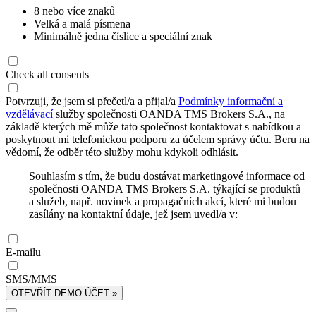
8 nebo více znaků
Velká a malá písmena
Minimálně jedna číslice a speciální znak
Check all consents
Potvrzuji, že jsem si přečetl/a a přijal/a
Podmínky informační a
vzdělávací
služby společnosti OANDA TMS Brokers S.A., na
základě kterých mě může tato společnost kontaktovat s nabídkou a
poskytnout mi telefonickou podporu za účelem správy účtu. Beru na
vědomí, že odběr této služby mohu kdykoli odhlásit.
Souhlasím s tím, že budu dostávat marketingové informace od
společnosti OANDA TMS Brokers S.A. týkající se produktů
a služeb, např. novinek a propagačních akcí, které mi budou
zasílány na kontaktní údaje, jež jsem uvedl/a v:
E-mailu
SMS/MMS
OTEVŘÍT DEMO ÚČET »