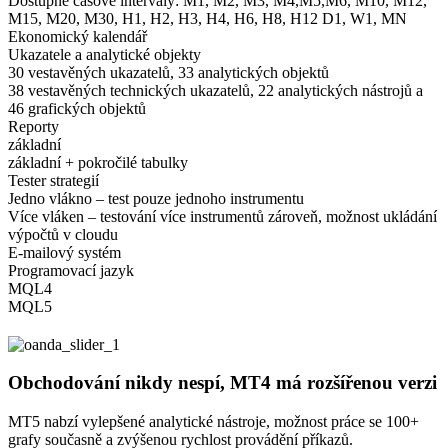
Dostupné časové intervaly: M1, M2, M3, M4,M5,M6, M10, M12,
M15, M20, M30, H1, H2, H3, H4, H6, H8, H12 D1, W1, MN
Ekonomický kalendář
Ukazatele a analytické objekty
30 vestavěných ukazatelů, 33 analytických objektů
38 vestavěných technických ukazatelů, 22 analytických nástrojů a
46 grafických objektů
Reporty
základní
základní + pokročilé tabulky
Tester strategií
Jedno vlákno – test pouze jednoho instrumentu
Více vláken – testování více instrumentů zároveň, možnost ukládání
výpočtů v cloudu
E-mailový systém
Programovací jazyk
MQL4
MQL5
Obchodování nikdy nespí, MT4 má rozšířenou verzi
MT5 nabzí vylepšené analytické nástroje, možnost práce se 100+
grafy současně a zvýšenou rychlost provádění příkazů.