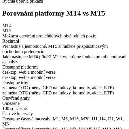
Rychlá úprava příkazů
Porovnání platformy MT4 vs MT5
MT4
MT5
Možnost otevírání protichůdných obchodních pozic
Rozhraní
Přehledné a jednoduché, MT5 si můžete přizpůsobit svým
obchodním preferencím
Jako nástupce MT4 přináší MT5 vylepšené funkce pro obchodování
a analýzu
Dostupné platformy
desktop, web a mobilní verze
desktop, web a mobilní verze
Dostupné trhy
zejména OTC (měny, CFD na indexy, komodity, akcie, ETF)
zejména OTC (měny, CFD na indexy, komodity, akcie, ETF)
Otevřené grafy
Omezené
100 současně
Časové intervaly
Dostupné časové intervaly: M1, M5, M15, M30, H1, H4, D1, W1,
MN