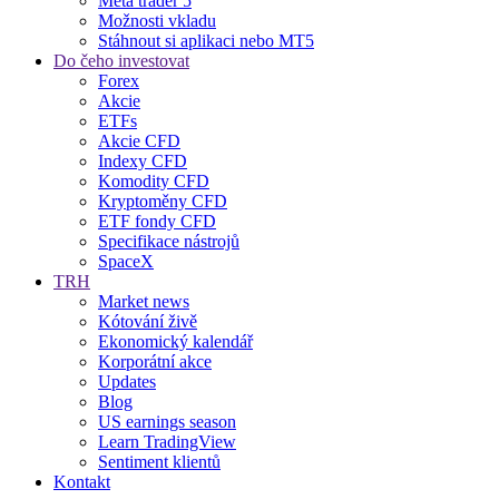
Meta trader 5
Možnosti vkladu
Stáhnout si aplikaci nebo MT5
Do čeho investovat
Forex
Akcie
ETFs
Akcie CFD
Indexy CFD
Komodity CFD
Kryptoměny CFD
ETF fondy CFD
Specifikace nástrojů
SpaceX
TRH
Market news
Kótování živě
Ekonomický kalendář
Korporátní akce
Updates
Blog
US earnings season
Learn TradingView
Sentiment klientů
Kontakt