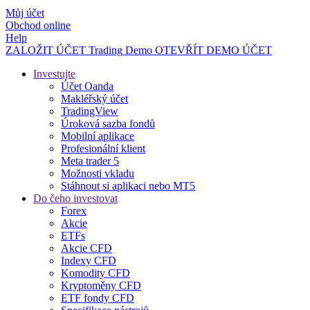
Můj účet
Obchod online
Help
ZALOŽIT ÚČET
Trading
Demo
OTEVŘÍT DEMO ÚČET
Investujte
Účet Oanda
Makléřský účet
TradingView
Úroková sazba fondů
Mobilní aplikace
Profesionální klient
Meta trader 5
Možnosti vkladu
Stáhnout si aplikaci nebo MT5
Do čeho investovat
Forex
Akcie
ETFs
Akcie CFD
Indexy CFD
Komodity CFD
Kryptoměny CFD
ETF fondy CFD