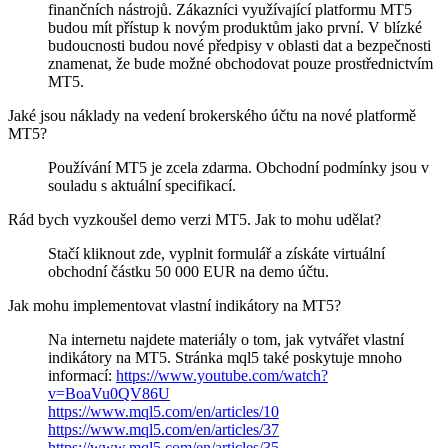
finančních nástrojů. Zákazníci využívající platformu MT5
budou mít přístup k novým produktům jako první. V blízké
budoucnosti budou nové předpisy v oblasti dat a bezpečnosti
znamenat, že bude možné obchodovat pouze prostřednictvím
MT5.
Jaké jsou náklady na vedení brokerského účtu na nové platformě
MT5?
Používání MT5 je zcela zdarma. Obchodní podmínky jsou v
souladu s aktuální specifikací.
Rád bych vyzkoušel demo verzi MT5. Jak to mohu udělat?
Stačí kliknout zde, vyplnit formulář a získáte virtuální
obchodní částku 50 000 EUR na demo účtu.
Jak mohu implementovat vlastní indikátory na MT5?
Na internetu najdete materiály o tom, jak vytvářet vlastní
indikátory na MT5. Stránka mql5 také poskytuje mnoho
informací:
https://www.youtube.com/watch?
v=BoaVu0QV86U
https://www.mql5.com/en/articles/10
https://www.mql5.com/en/articles/37
https://www.mql5.com/en/articles/35