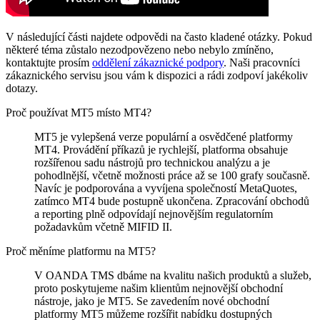
V následující části najdete odpovědi na často kladené otázky. Pokud
některé téma zůstalo nezodpovězeno nebo nebylo zmíněno,
kontaktujte prosím
oddělení zákaznické podpory
. Naši pracovníci
zákaznického servisu jsou vám k dispozici a rádi zodpoví jakékoliv
dotazy.
Proč používat MT5 místo MT4?
MT5 je vylepšená verze populární a osvědčené platformy
MT4. Provádění příkazů je rychlejší, platforma obsahuje
rozšířenou sadu nástrojů pro technickou analýzu a je
pohodlnější, včetně možnosti práce až se 100 grafy současně.
Navíc je podporována a vyvíjena společností MetaQuotes,
zatímco MT4 bude postupně ukončena. Zpracování obchodů
a reporting plně odpovídají nejnovějším regulatorním
požadavkům včetně MIFID II.
Proč měníme platformu na MT5?
V OANDA TMS dbáme na kvalitu našich produktů a služeb,
proto poskytujeme našim klientům nejnovější obchodní
nástroje, jako je MT5. Se zavedením nové obchodní
platformy MT5 můžeme rozšířit nabídku dostupných