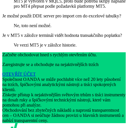
MT5 je vytvořen v MQL5, proto bude potřeba skripy napsané
pro MT4 přepsat podle požadavků platformy MT5.
Je možné použít DDE server pro import cen do excelové tabulky?
Ne, toto není možné.
Je v MT5 v záložce terminál vidět hodnota transakčního poplatku?
Ve verzi MT5 je v záložce historie.
Začněte obchodovat hned s rychlým otevřením účtu.
Zaregistrujte se a obchodujte na nejaktivnějších trzích
OTEVŘÍT ÚČET
Společnost OANDA se může pochlubit více než 20 lety působení
na trzích, špičkovými analytickými nástroji a tisíci spokojených
klientů.
Získejte přístup k nejaktivnějším světovým trhům s tisíci instrumenty
na dosah ruky a špičkovými technickými nástroji, které vám
pomohou při analýze.
Obchodování bez zbytečných nákladů a naprostá transparentnost
cen – OANDA si neúčtuje žádnou provizi u hlavních instrumentů a
nabízí transparentní ceny.