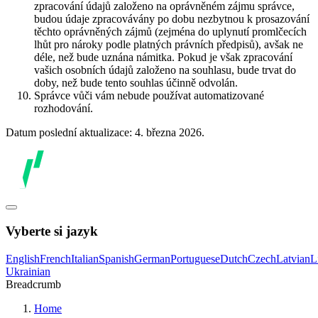
zpracování údajů založeno na oprávněném zájmu správce,
budou údaje zpracovávány po dobu nezbytnou k prosazování
těchto oprávněných zájmů (zejména do uplynutí promlčecích
lhůt pro nároky podle platných právních předpisů), avšak ne
déle, než bude uznána námitka. Pokud je však zpracování
vašich osobních údajů založeno na souhlasu, bude trvat do
doby, než bude tento souhlas účinně odvolán.
Správce vůči vám nebude používat automatizované
rozhodování.
Datum poslední aktualizace: 4. března 2026.
Vyberte si jazyk
English
French
Italian
Spanish
German
Portuguese
Dutch
Czech
Latvian
L
Ukrainian
Breadcrumb
Home