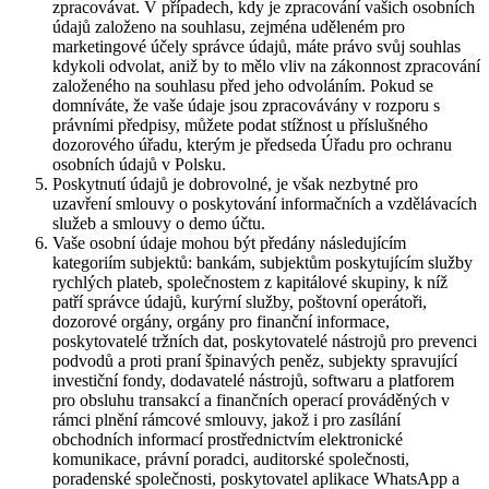
zpracovávat. V případech, kdy je zpracování vašich osobních
údajů založeno na souhlasu, zejména uděleném pro
marketingové účely správce údajů, máte právo svůj souhlas
kdykoli odvolat, aniž by to mělo vliv na zákonnost zpracování
založeného na souhlasu před jeho odvoláním. Pokud se
domníváte, že vaše údaje jsou zpracovávány v rozporu s
právními předpisy, můžete podat stížnost u příslušného
dozorového úřadu, kterým je předseda Úřadu pro ochranu
osobních údajů v Polsku.
Poskytnutí údajů je dobrovolné, je však nezbytné pro
uzavření smlouvy o poskytování informačních a vzdělávacích
služeb a smlouvy o demo účtu.
Vaše osobní údaje mohou být předány následujícím
kategoriím subjektů: bankám, subjektům poskytujícím služby
rychlých plateb, společnostem z kapitálové skupiny, k níž
patří správce údajů, kurýrní služby, poštovní operátoři,
dozorové orgány, orgány pro finanční informace,
poskytovatelé tržních dat, poskytovatelé nástrojů pro prevenci
podvodů a proti praní špinavých peněz, subjekty spravující
investiční fondy, dodavatelé nástrojů, softwaru a platforem
pro obsluhu transakcí a finančních operací prováděných v
rámci plnění rámcové smlouvy, jakož i pro zasílání
obchodních informací prostřednictvím elektronické
komunikace, právní poradci, auditorské společnosti,
poradenské společnosti, poskytovatel aplikace WhatsApp a