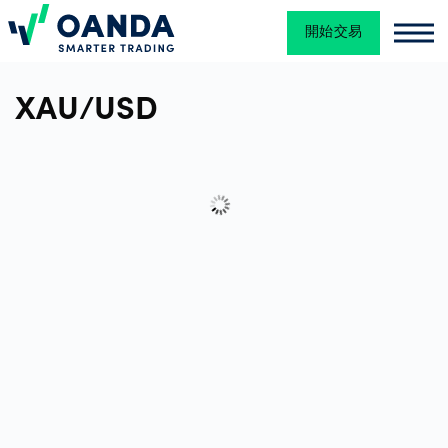
開始交易
Oanda
Oan
金
XAU/USD
融
交
易
交
易
平
台
工
具