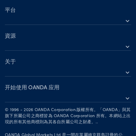
營業時間
指數
平台
國定假日交易時間
expand_more
貴金屬
OANDA 行動裝置
股票
TradingView
資源
大宗商品
expand_more
MetaTrader 5
帮助
加密貨幣
OANDA Labs
关于
expand_more
深入了解
OANDA 集團
網路研討會與活動
獎項
开始使用 OANDA 应用
expand_more
成为合作伙伴
在 App Store 下载
招聘
© 1996 - 2026 OANDA Corporation.版權所有。「OANDA」與其
在 Google Play 获取
旗下所屬公司之商標皆為 OANDA Corporation 所有。本網站上出
法務文件
現的所有其他商標則為其各自所屬公司之財產。..
在 TradingView 上交易
OANDA Global Markets Ltd 是一間在英屬維京群島註冊的公