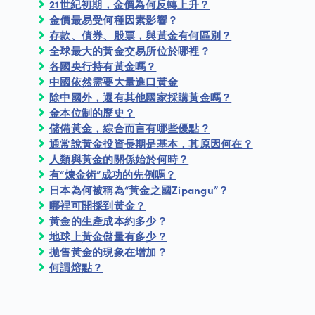
21世紀初期，金價為何反轉上升？
金價最易受何種因素影響？
存款、債券、股票，與黃金有何區別？
全球最大的黃金交易所位於哪裡？
各國央行持有黃金嗎？
中國依然需要大量進口黃金
除中國外，還有其他國家採購黃金嗎？
金本位制的歷史？
儲備黃金，綜合而言有哪些優點？
通常說黃金投資長期是基本，其原因何在？
人類與黃金的關係始於何時？
有“煉金術”成功的先例嗎？
日本為何被稱為“黃金之國Zipangu”？
哪裡可開採到黃金？
黃金的生產成本約多少？
地球上黃金儲量有多少？
拋售黃金的現象在增加？
何謂熔點？