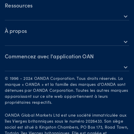
Actions
TradingView
Ressources
Matières premières
expand_more
MetaTrader 5
Centre d’aide
Crypto-monnaies
OANDA Labs
À propos
expand_more
Découvrir
Groupe OANDA
Récompenses
Commencez avec l'application OAN
expand_more
Devenez partenaire
Télécharger sur l’App Store
Carrières
© 1996 - 2024 OANDA Corporation. Tous droits réservés. La
Disponible sur Google Play
marque « OANDA » et la famille des marques d'OANDA sont
Documents juridiques
détenues par OANDA Corporation. Toutes les autres marques
Négociez sur TradingView
apparaissant sur ce site web appartiennent à leurs
Your Privacy Rights
propriétaires respectifs.
OANDA Global Markets Ltd est une société immatriculée aux
îles Vierges britanniques sous le numéro 2026433. Son siège
social est situé à Kingston Chambers, PO Box 173, Road Town,
Tortola, îles Vierges britanniques. Elle est agréée et