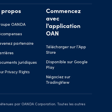
 propos
Commencez
avec
roupe OANDA
l'application
écompenses
OAN
evenez partenaire
Télécharger sur l’App
Store
rrières
Disponible sur Google
ocuments juridiques
Play
ur Privacy Rights
Négociez sur
TradingView
détenues par OANDA Corporation. Toutes les autres