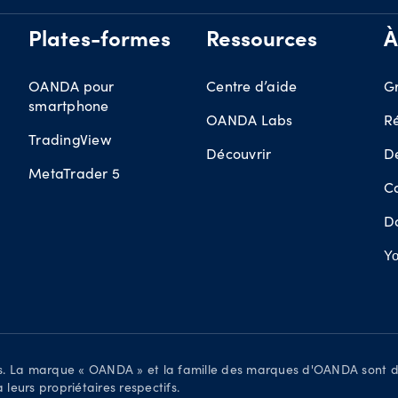
Plates-formes
Ressources
À
OANDA pour
Centre d’aide
G
smartphone
OANDA Labs
R
TradingView
Découvrir
D
MetaTrader 5
Ca
D
Yo
és. La marque « OANDA » et la famille des marques d'OANDA sont 
eurs propriétaires respectifs.