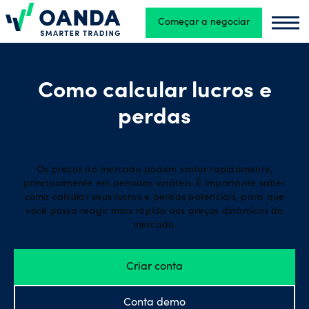
Começar a negociar
Oanda
Oand
Trading
Como calcular lucros e
perdas
Plataformas
Ferramentas
Os preços do mercado podem variar rapidamente,
principalmente em períodos voláteis. É importante saber
e recursos
como calcular seus lucros e perdas potenciais, para que
você possa reagir mais rápido aos preços dinâmicos do
mercado.
Tipos
de
Criar conta
conta
Conta demo