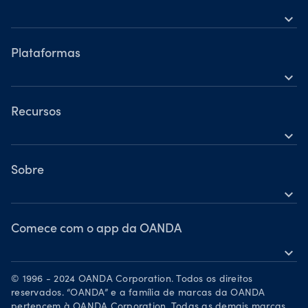
expand_more
Comparação de contas
Forex
Horários de funcionamento
Índices
Plataformas
Horário de operação durante o feriado
expand_more
Metais
OANDA para celular
Ações
TradingView
Recursos
Commodities
expand_more
MetaTrader 5
Ajuda
Criptomoedas
OANDA Labs
Sobre
expand_more
Grupo OANDA
Prêmios
Comece com o app da OANDA
expand_more
Torne-se um parceiro
Baixe na App Store
Carreiras
© 1996 - 2024 OANDA Corporation. Todos os direitos
Disponível no Google Play
reservados. “OANDA” e a família de marcas da OANDA
Documentos legais
pertencem à OANDA Corporation. Todas as demais marcas