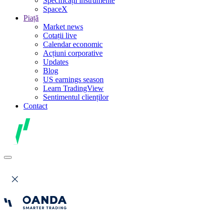
Specificații instrumente
SpaceX
Piață
Market news
Cotații live
Calendar economic
Acțiuni corporative
Updates
Blog
US earnings season
Learn TradingView
Sentimentul clienților
Contact