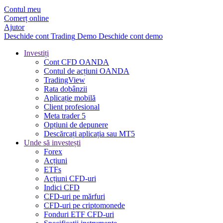
Contul meu
Comerț online
Ajutor
Deschide cont
Trading
Demo
Deschide cont demo
Investiți
Cont CFD OANDA
Contul de acțiuni OANDA
TradingView
Rata dobânzii
Aplicație mobilă
Client profesional
Meta trader 5
Opțiuni de depunere
Descărcați aplicația sau MT5
Unde să investești
Forex
Acțiuni
ETFs
Acțiuni CFD-uri
Indici CFD
CFD-uri pe mărfuri
CFD-uri pe criptomonede
Fonduri ETF CFD-uri