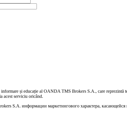
 informare și educație al OANDA TMS Brokers S.A., care reprezintă teme
a acest serviciu oricând.
kers S.A. информации маркетингового характера, касающейся п