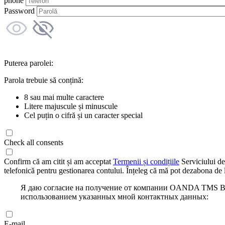
phone
Password
Puterea parolei:
Parola trebuie să conțină:
8 sau mai multe caractere
Litere majuscule și minuscule
Cel puțin o cifră și un caracter special
Check all consents
Confirm că am citit și am acceptat
Termenii și condițiile
Serviciului de
telefonică pentru gestionarea contului. Înțeleg că mă pot dezabona de l
Я даю согласие на получение от компании OANDA TMS Bro
использованием указанных мной контактных данных:
E-mail