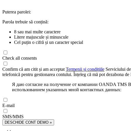
Puterea parolei:
Parola trebuie să conțină:
8 sau mai multe caractere
Litere majuscule și minuscule
Cel puțin o cifră și un caracter special
Check all consents
Confirm că am citit și am acceptat
Termenii și condițiile
Serviciului de
telefonică pentru gestionarea contului. Înțeleg că mă pot dezabona de l
Я даю согласие на получение от компании OANDA TMS Bro
использованием указанных мной контактных данных:
E-mail
SMS/MMS
DESCHIDE CONT DEMO »