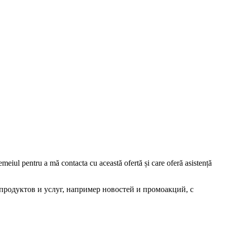
iul pentru a mă contacta cu această ofertă și care oferă asistență
родуктов и услуг, например новостей и промоакций, с