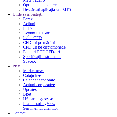
Meta trader 5
Opțiuni de depunere
Descărcați aplicația sau MT5
Unde să investești
Forex
Acțiuni
ETFs
Acțiuni CFD-uri
Indici CFD
CFD-uri pe mărfuri
CFD-uri pe criptomonede
Fonduri ETF CFD-uri
Specificații instrumente
SpaceX
Piață
Market news
Cotații live
Calendar economic
Acțiuni corporative
Updates
Blog
US earnings season
Learn TradingView
Sentimentul clienților
Contact