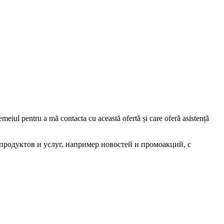
iul pentru a mă contacta cu această ofertă și care oferă asistență
родуктов и услуг, например новостей и промоакций, с