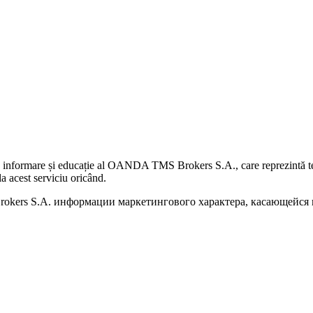
 informare și educație al OANDA TMS Brokers S.A., care reprezintă teme
a acest serviciu oricând.
kers S.A. информации маркетингового характера, касающейся п