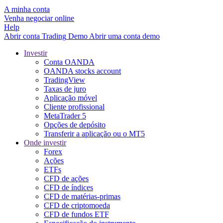
A minha conta
Venha negociar online
Help
Abrir conta
Trading
Demo
Abrir uma conta demo
Investir
Conta OANDA
OANDA stocks account
TradingView
Taxas de juro
Aplicação móvel
Cliente profissional
MetaTrader 5
Opções de depósito
Transferir a aplicação ou o MT5
Onde investir
Forex
Ações
ETFs
CFD de ações
CFD de índices
CFD de matérias-primas
CFD de criptomoeda
CFD de fundos ETF