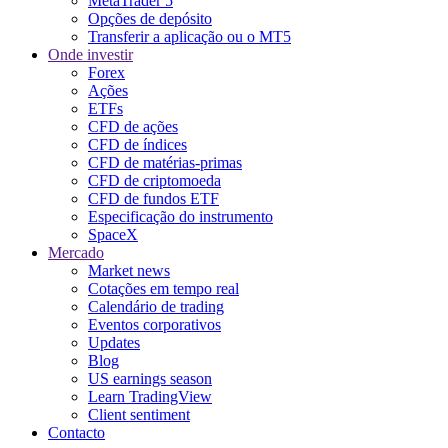
MetaTrader 5
Opções de depósito
Transferir a aplicação ou o MT5
Onde investir
Forex
Ações
ETFs
CFD de ações
CFD de índices
CFD de matérias-primas
CFD de criptomoeda
CFD de fundos ETF
Especificação do instrumento
SpaceX
Mercado
Market news
Cotações em tempo real
Calendário de trading
Eventos corporativos
Updates
Blog
US earnings season
Learn TradingView
Client sentiment
Contacto