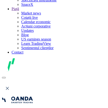
Specificații instrumente
SpaceX
Piață
Market news
Cotații live
Calendar economic
Acțiuni corporative
Updates
Blog
US earnings season
Learn TradingView
Sentimentul clienților
Contact