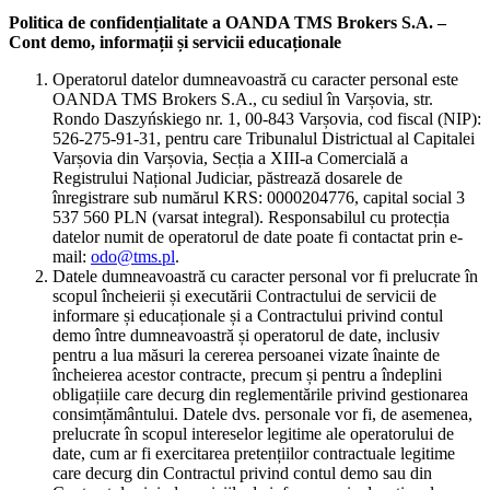
Politica de confidențialitate a OANDA TMS Brokers S.A. –
Cont demo, informații și servicii educaționale
Operatorul datelor dumneavoastră cu caracter personal este
OANDA TMS Brokers S.A., cu sediul în Varșovia, str.
Rondo Daszyńskiego nr. 1, 00-843 Varșovia, cod fiscal (NIP):
526-275-91-31, pentru care Tribunalul Districtual al Capitalei
Varșovia din Varșovia, Secția a XIII-a Comercială a
Registrului Național Judiciar, păstrează dosarele de
înregistrare sub numărul KRS: 0000204776, capital social 3
537 560 PLN (varsat integral). Responsabilul cu protecția
datelor numit de operatorul de date poate fi contactat prin e-
mail:
odo@tms.pl
.
Datele dumneavoastră cu caracter personal vor fi prelucrate în
scopul încheierii și executării Contractului de servicii de
informare și educaționale și a Contractului privind contul
demo între dumneavoastră și operatorul de date, inclusiv
pentru a lua măsuri la cererea persoanei vizate înainte de
încheierea acestor contracte, precum și pentru a îndeplini
obligațiile care decurg din reglementările privind gestionarea
consimțământului. Datele dvs. personale vor fi, de asemenea,
prelucrate în scopul intereselor legitime ale operatorului de
date, cum ar fi exercitarea pretențiilor contractuale legitime
care decurg din Contractul privind contul demo sau din