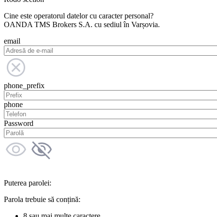
Cine este operatorul datelor cu caracter personal?
OANDA TMS Brokers S.A. cu sediul în Varșovia.
email
phone_prefix
phone
Password
Puterea parolei:
Parola trebuie să conțină:
8 sau mai multe caractere