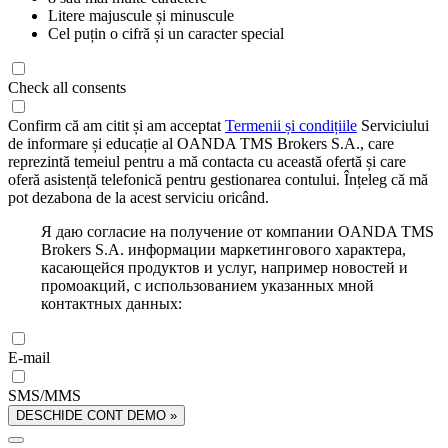
Litere majuscule și minuscule
Cel puțin o cifră și un caracter special
Check all consents
Confirm că am citit și am acceptat
Termenii și condițiile
Serviciului
de informare și educație al OANDA TMS Brokers S.A., care
reprezintă temeiul pentru a mă contacta cu această ofertă și care
oferă asistență telefonică pentru gestionarea contului. Înțeleg că mă
pot dezabona de la acest serviciu oricând.
Я даю согласие на получение от компании OANDA TMS
Brokers S.A. информации маркетингового характера,
касающейся продуктов и услуг, например новостей и
промоакций, с использованием указанных мной
контактных данных:
E-mail
SMS/MMS
DESCHIDE CONT DEMO »