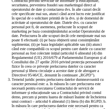
Contractul privind serviciile de informare și educaționale,
securitatea, prevenirea fraudei sau marketingul direct al
operatorului de date și contactarea dvs. în alte cazuri decât
cele specificate mai sus, atunci când acest lucru este justificat
în special de o solicitare primită de la dvs. și de domeniul de
activitate al operatorului de date. Datele dvs. cu caracter
personal pot fi, de asemenea, prelucrate în scopuri de
marketing pe baza consimțământului acordat Operatorului de
date. Prelucrarea în alte scopuri decât cele menționate mai sus
poate fi efectuată: (i) pe baza obținerii unui consimțământ
suplimentar, (ii) pe baza legislației aplicabile sau (iii) atunci
când este compatibilă cu scopul pentru care datele cu caracter
personal au fost colectate inițial (articolul 6 alineatul (4) din
Regulamentul (UE) 2016/679 al Parlamentului European și al
Consiliului din 27 aprilie 2016 privind protecția persoanelor
fizice în ceea ce privește prelucrarea datelor cu caracter
personal și libera circulație a acestor date și de abrogare a
Directivei 95/46/CE, denumit în continuare „RGPD”).
Temeiul juridic pentru prelucrarea datelor dumneavoastră cu
caracter personal este: a. în măsura în care prelucrarea este
necesară pentru executarea Contractului de servicii de
informare și educaționale sau a Contractului privind contul
demo, precum și pentru luarea de măsuri înainte de încheierea
unui contract – articolul 6 alineatul (1) litera (b) din RGPD; b.
în măsura în care prelucrarea datelor este necesară pentru ca