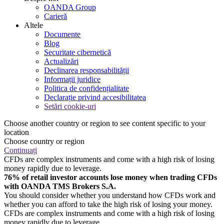
OANDA Group
Carieră
Altele
Documente
Blog
Securitate cibernetică
Actualizări
Declinarea responsabilității
Informații juridice
Politica de confidențialitate
Declarație privind accesibilitatea
Setări cookie-uri
Choose another country or region to see content specific to your
location
Choose country or region
Continuați
CFDs are complex instruments and come with a high risk of losing
money rapidly due to leverage.
76% of retail investor accounts lose money when trading CFDs
with OANDA TMS Brokers S.A.
You should consider whether you understand how CFDs work and
whether you can afford to take the high risk of losing your money.
CFDs are complex instruments and come with a high risk of losing
money rapidly due to leverage.