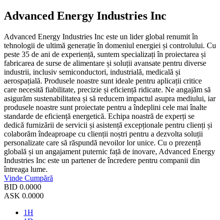
Advanced Energy Industries Inc
Advanced Energy Industries Inc este un lider global renumit în
tehnologii de ultimă generație în domeniul energiei și controlului. Cu
peste 35 de ani de experiență, suntem specializați în proiectarea și
fabricarea de surse de alimentare și soluții avansate pentru diverse
industrii, inclusiv semiconductori, industrială, medicală și
aerospațială. Produsele noastre sunt ideale pentru aplicații critice
care necesită fiabilitate, precizie și eficiență ridicate. Ne angajăm să
asigurăm sustenabilitatea și să reducem impactul asupra mediului, iar
produsele noastre sunt proiectate pentru a îndeplini cele mai înalte
standarde de eficiență energetică. Echipa noastră de experți se
dedică furnizării de servicii și asistență excepționale pentru clienți și
colaborăm îndeaproape cu clienții noștri pentru a dezvolta soluții
personalizate care să răspundă nevoilor lor unice. Cu o prezență
globală și un angajament puternic față de inovare, Advanced Energy
Industries Inc este un partener de încredere pentru companii din
întreaga lume.
Vinde
Cumpără
BID
0.0000
ASK
0.0000
1H