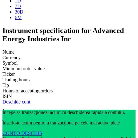
1D
7D
30D
6M
Instrument specification for Advanced
Energy Industries Inc
Nume
Currency
Symbol
Minimum order value
Ticker
Trading hours
Tip
Hours of accepting orders
ISIN
Deschide cont
Începe să tranzacționezi acum cu deschiderea rapidă a contului.
Înscrie-te acum pentru a tranzacționa pe cele mai active piețe
CONTO DESCHIS