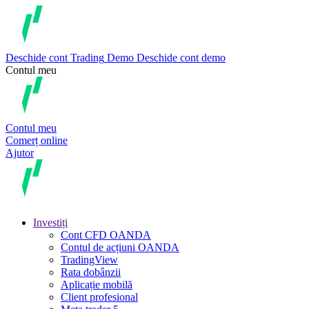
Deschide cont
Trading
Demo
Deschide cont demo
Contul meu
Contul meu
Comerț online
Ajutor
Investiți
Cont CFD OANDA
Contul de acțiuni OANDA
TradingView
Rata dobânzii
Aplicație mobilă
Client profesional