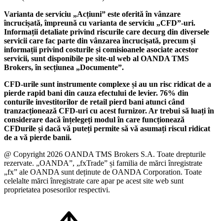
Varianta de serviciu „Acțiuni” este oferită în vânzare
încrucișată, împreună cu varianta de serviciu „CFD”-uri.
Informații detaliate privind riscurile care decurg din diversele
servicii care fac parte din vânzarea încrucișată, precum și
informații privind costurile și comisioanele asociate acestor
servicii, sunt disponibile pe site-ul web al OANDA TMS
Brokers, în secțiunea „Documente”.
CFD-urile sunt instrumente complexe și au un risc ridicat de a
pierde rapid bani din cauza efectului de levier. 76% din
conturile investitorilor de retail pierd bani atunci când
tranzacționează CFD-uri cu acest furnizor. Ar trebui să luați în
considerare dacă înțelegeți modul în care funcționează
CFDurile și dacă vă puteți permite să vă asumați riscul ridicat
de a vă pierde banii.
@ Copyright 2026 OANDA TMS Brokers S.A. Toate drepturile
rezervate. „OANDA”, „fxTrade” și familia de mărci înregistrate
„fx” ale OANDA sunt deținute de OANDA Corporation. Toate
celelalte mărci înregistrate care apar pe acest site web sunt
proprietatea posesorilor respectivi.