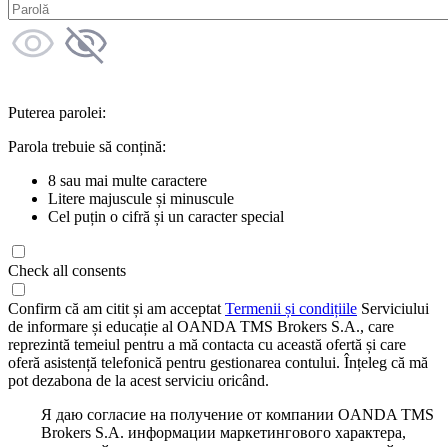
Puterea parolei:
Parola trebuie să conțină:
8 sau mai multe caractere
Litere majuscule și minuscule
Cel puțin o cifră și un caracter special
Check all consents
Confirm că am citit și am acceptat
Termenii și condițiile
Serviciului
de informare și educație al OANDA TMS Brokers S.A., care
reprezintă temeiul pentru a mă contacta cu această ofertă și care
oferă asistență telefonică pentru gestionarea contului. Înțeleg că mă
pot dezabona de la acest serviciu oricând.
Я даю согласие на получение от компании OANDA TMS
Brokers S.A. информации маркетингового характера,