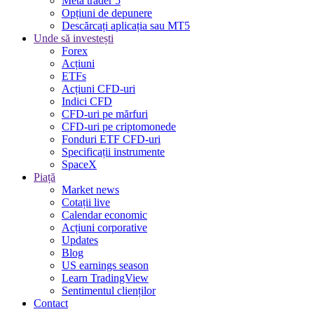
Meta trader 5
Opțiuni de depunere
Descărcați aplicația sau MT5
Unde să investești
Forex
Acțiuni
ETFs
Acțiuni CFD-uri
Indici CFD
CFD-uri pe mărfuri
CFD-uri pe criptomonede
Fonduri ETF CFD-uri
Specificații instrumente
SpaceX
Piață
Market news
Cotații live
Calendar economic
Acțiuni corporative
Updates
Blog
US earnings season
Learn TradingView
Sentimentul clienților
Contact