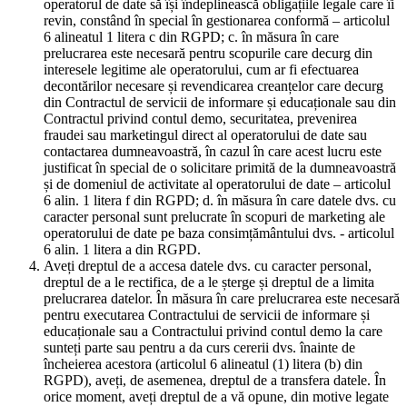
operatorul de date să își îndeplinească obligațiile legale care îi
revin, constând în special în gestionarea conformă – articolul
6 alineatul 1 litera c din RGPD; c. în măsura în care
prelucrarea este necesară pentru scopurile care decurg din
interesele legitime ale operatorului, cum ar fi efectuarea
decontărilor necesare și revendicarea creanțelor care decurg
din Contractul de servicii de informare și educaționale sau din
Contractul privind contul demo, securitatea, prevenirea
fraudei sau marketingul direct al operatorului de date sau
contactarea dumneavoastră, în cazul în care acest lucru este
justificat în special de o solicitare primită de la dumneavoastră
și de domeniul de activitate al operatorului de date – articolul
6 alin. 1 litera f din RGPD; d. în măsura în care datele dvs. cu
caracter personal sunt prelucrate în scopuri de marketing ale
operatorului de date pe baza consimțământului dvs. - articolul
6 alin. 1 litera a din RGPD.
Aveți dreptul de a accesa datele dvs. cu caracter personal,
dreptul de a le rectifica, de a le șterge și dreptul de a limita
prelucrarea datelor. În măsura în care prelucrarea este necesară
pentru executarea Contractului de servicii de informare și
educaționale sau a Contractului privind contul demo la care
sunteți parte sau pentru a da curs cererii dvs. înainte de
încheierea acestora (articolul 6 alineatul (1) litera (b) din
RGPD), aveți, de asemenea, dreptul de a transfera datele. În
orice moment, aveți dreptul de a vă opune, din motive legate