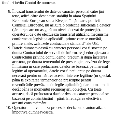
fonduri în/din Contul de numerar.
În cazul transferului de date cu caracter personal către țări
terțe, adică către destinatari stabiliți în afara Spațiului
Economic European sau a Elveției, în țări care, potrivit
Comisiei Europene, nu asigură o protecție suficientă a datelor
(țări terțe care nu asigură un nivel adecvat de protecție),
operatorul de date efectuează transferul utilizând mecanisme
conforme cu legislația aplicabilă, printre care se numără,
printre altele, „clauzele contractuale standard” ale UE.
Datele dumneavoastră cu caracter personal vor fi stocate pe
durata Contractului de servicii de informare și educație sau a
Contractului privind contul demo, precum și după încetarea
acestora, pe durata termenului de prescripție prevăzut de lege.
În măsura în care prelucrarea datelor se bazează pe interesul
legitim al operatorului, datele vor fi prelucrate pe durata
necesară pentru urmărirea acestor interese legitime (în special,
până la expirarea termenelor de prescripție pentru
revendicările prevăzute de legile aplicabile), dar nu mai mult
decât până la momentul recunoașterii obiecției. Cu toate
acestea, dacă prelucrarea datelor dvs. cu caracter personal se
bazează pe consimțământ – până la retragerea efectivă a
acestui consimțământ.
Operatorul nu va utiliza procesele decizionale automatizate
împotriva dumneavoastră.