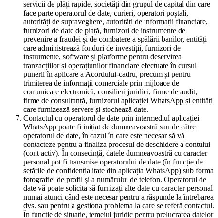
servicii de plăți rapide, societăți din grupul de capital din care
face parte operatorul de date, curieri, operatori poștali,
autorități de supraveghere, autorități de informații financiare,
furnizori de date de piață, furnizori de instrumente de
prevenire a fraudei și de combatere a spălării banilor, entități
care administrează fonduri de investiții, furnizori de
instrumente, software și platforme pentru deservirea
tranzacțiilor și operațiunilor financiare efectuate în cursul
punerii în aplicare a Acordului-cadru, precum și pentru
trimiterea de informații comerciale prin mijloace de
comunicare electronică, consilieri juridici, firme de audit,
firme de consultanță, furnizorul aplicației WhatsApp și entități
care furnizează servere și stochează date.
Contactul cu operatorul de date prin intermediul aplicației
WhatsApp poate fi inițiat de dumneavoastră sau de către
operatorul de date, în cazul în care este necesar să vă
contacteze pentru a finaliza procesul de deschidere a contului
(cont activ). În consecință, datele dumneavoastră cu caracter
personal pot fi transmise operatorului de date (în funcție de
setările de confidențialitate din aplicația WhatsApp) sub forma
fotografiei de profil și a numărului de telefon. Operatorul de
date vă poate solicita să furnizați alte date cu caracter personal
numai atunci când este necesar pentru a răspunde la întrebarea
dvs. sau pentru a gestiona problema la care se referă contactul.
În funcție de situație, temeiul juridic pentru prelucrarea datelor