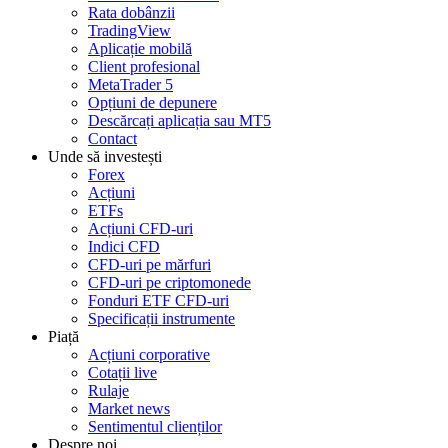
Rata dobânzii
TradingView
Aplicație mobilă
Client profesional
MetaTrader 5
Opțiuni de depunere
Descărcați aplicația sau MT5
Contact
Unde să investești
Forex
Acțiuni
ETFs
Acțiuni CFD-uri
Indici CFD
CFD-uri pe mărfuri
CFD-uri pe criptomonede
Fonduri ETF CFD-uri
Specificații instrumente
Piață
Acțiuni corporative
Cotații live
Rulaje
Market news
Sentimentul clienților
Despre noi