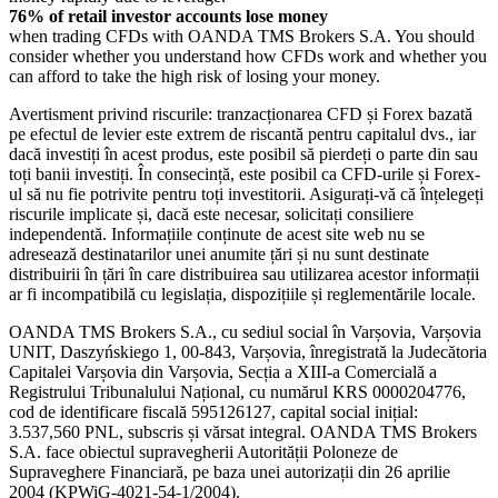
76% of retail investor accounts lose money
when trading CFDs with OANDA TMS Brokers S.A. You should
consider whether you understand how CFDs work and whether you
can afford to take the high risk of losing your money.
Avertisment privind riscurile: tranzacționarea CFD și Forex bazată
pe efectul de levier este extrem de riscantă pentru capitalul dvs., iar
dacă investiți în acest produs, este posibil să pierdeți o parte din sau
toți banii investiți. În consecință, este posibil ca CFD-urile și Forex-
ul să nu fie potrivite pentru toți investitorii. Asigurați-vă că înțelegeți
riscurile implicate și, dacă este necesar, solicitați consiliere
independentă. Informațiile conținute de acest site web nu se
adresează destinatarilor unei anumite țări și nu sunt destinate
distribuirii în țări în care distribuirea sau utilizarea acestor informații
ar fi incompatibilă cu legislația, dispozițiile și reglementările locale.
OANDA TMS Brokers S.A., cu sediul social în Varșovia, Varșovia
UNIT, Daszyńskiego 1, 00-843, Varșovia, înregistrată la Judecătoria
Capitalei Varșovia din Varșovia, Secția a XIII-a Comercială a
Registrului Tribunalului Național, cu numărul KRS 0000204776,
cod de identificare fiscală 595126127, capital social inițial:
3.537,560 PNL, subscris și vărsat integral. OANDA TMS Brokers
S.A. face obiectul supravegherii Autorității Poloneze de
Supraveghere Financiară, pe baza unei autorizații din 26 aprilie
2004 (KPWiG-4021-54-1/2004).