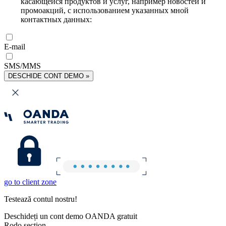
касающейся продуктов и услуг, например новостей и
промоакций, с использованием указанных мной
контактных данных:
E-mail
SMS/MMS
DESCHIDE CONT DEMO »
go to client zone
Testează contul nostru!
Deschideți un cont demo OANDA gratuit
Rodo section