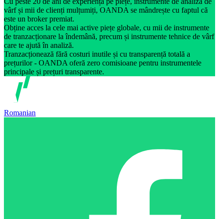
Cu peste 20 de ani de experiență pe piețe, instrumente de analiză de
vârf și mii de clienți mulțumiți, OANDA se mândrește cu faptul că
este un broker premiat.
Obține acces la cele mai active piețe globale, cu mii de instrumente
de tranzacționare la îndemână, precum și instrumente tehnice de vârf
care te ajută în analiză.
Tranzacționează fără costuri inutile și cu transparență totală a
prețurilor - OANDA oferă zero comisioane pentru instrumentele
principale și prețuri transparente.
Romanian