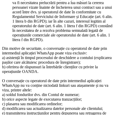
va fi necesitatea prelucrării pentru a lua măsuri la cererea
persoanei vizate înainte de încheierea unui contract sau a unui
acord între dvs. și operatorul de date în conformitate cu
Regulamentul Serviciului de Informare și Educație (art. 6 alin.
1 litera b din RGPD); iar în alte cazuri, interesul legitim al
operatorului de date (art. 6 alin. 1 litera f din RGPD) constând
în necesitatea de a rezolva problema semnalată legată de
operațiunile comerciale ale operatorului de date (art. 6 alin. 1
litera f din RGPD).
Din motive de securitate, o conversație cu operatorul de date prin
intermediul aplicației WhatsApp poate viza exclusiv:
a) asistență în timpul procesului de deschidere a contului (explicarea
pașilor care alcătuiesc procedura de înregistrare);
b) oferirea de răspunsuri la întrebările clienților cu privire la
operațiunile OANDA.
O conversație cu operatorul de date prin intermediul aplicației
WhatsApp nu va conține niciodată linkuri sau atașamente și nu va
viza, printre altele:
a) soldul fondurilor dvs. din Contul de numerar;
b) orice aspecte legate de executarea tranzacțiilor;
c) plasarea sau modificarea ordinelor;
d) modificarea sau actualizarea datelor personale ale clientului;
e) transmiterea instrucțiunilor pentru depunerea sau retragerea de