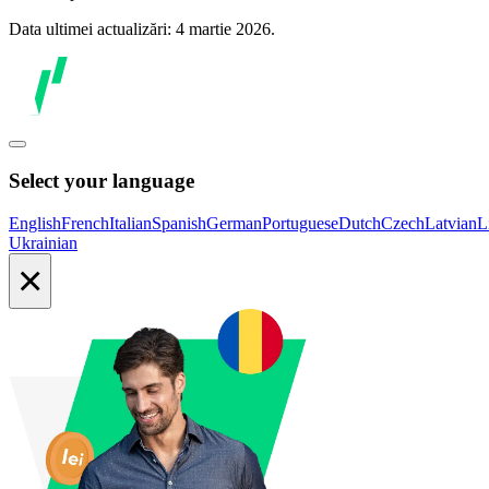
Data ultimei actualizări: 4 martie 2026.
Select your language
English
French
Italian
Spanish
German
Portuguese
Dutch
Czech
Latvian
L
Ukrainian
×