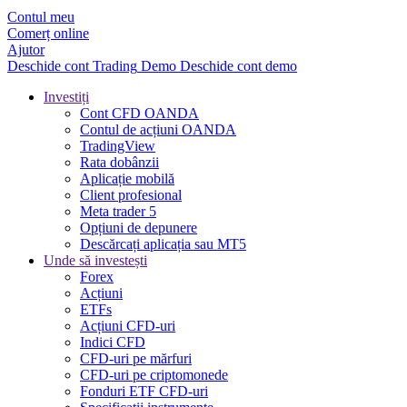
Contul meu
Comerț online
Ajutor
Deschide cont
Trading
Demo
Deschide cont demo
Investiți
Cont CFD OANDA
Contul de acțiuni OANDA
TradingView
Rata dobânzii
Aplicație mobilă
Client profesional
Meta trader 5
Opțiuni de depunere
Descărcați aplicația sau MT5
Unde să investești
Forex
Acțiuni
ETFs
Acțiuni CFD-uri
Indici CFD
CFD-uri pe mărfuri
CFD-uri pe criptomonede
Fonduri ETF CFD-uri