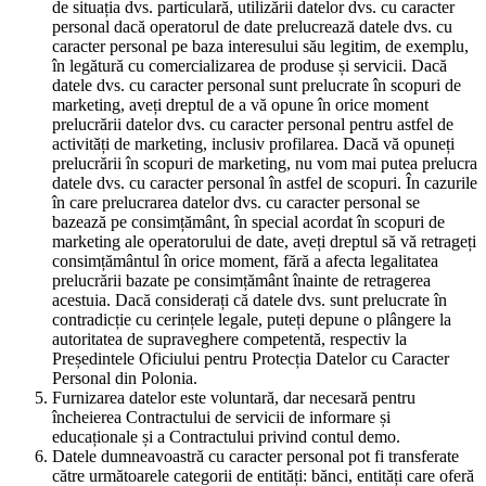
de situația dvs. particulară, utilizării datelor dvs. cu caracter
personal dacă operatorul de date prelucrează datele dvs. cu
caracter personal pe baza interesului său legitim, de exemplu,
în legătură cu comercializarea de produse și servicii. Dacă
datele dvs. cu caracter personal sunt prelucrate în scopuri de
marketing, aveți dreptul de a vă opune în orice moment
prelucrării datelor dvs. cu caracter personal pentru astfel de
activități de marketing, inclusiv profilarea. Dacă vă opuneți
prelucrării în scopuri de marketing, nu vom mai putea prelucra
datele dvs. cu caracter personal în astfel de scopuri. În cazurile
în care prelucrarea datelor dvs. cu caracter personal se
bazează pe consimțământ, în special acordat în scopuri de
marketing ale operatorului de date, aveți dreptul să vă retrageți
consimțământul în orice moment, fără a afecta legalitatea
prelucrării bazate pe consimțământ înainte de retragerea
acestuia. Dacă considerați că datele dvs. sunt prelucrate în
contradicție cu cerințele legale, puteți depune o plângere la
autoritatea de supraveghere competentă, respectiv la
Președintele Oficiului pentru Protecția Datelor cu Caracter
Personal din Polonia.
Furnizarea datelor este voluntară, dar necesară pentru
încheierea Contractului de servicii de informare și
educaționale și a Contractului privind contul demo.
Datele dumneavoastră cu caracter personal pot fi transferate
către următoarele categorii de entități: bănci, entități care oferă