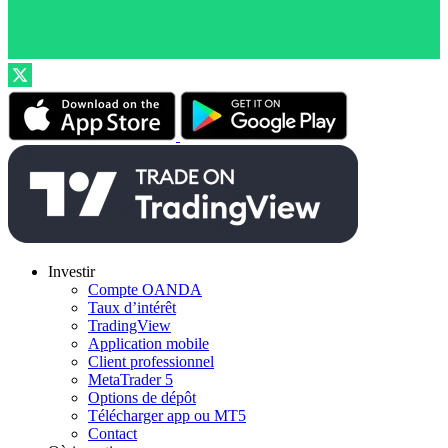
Investir
Compte OANDA
Taux d’intérêt
TradingView
Application mobile
Client professionnel
MetaTrader 5
Options de dépôt
Télécharger app ou MT5
Contact