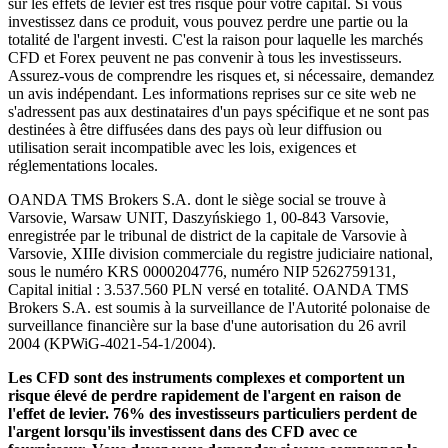
sur les effets de levier est très risqué pour votre capital. Si vous
investissez dans ce produit, vous pouvez perdre une partie ou la
totalité de l'argent investi. C'est la raison pour laquelle les marchés
CFD et Forex peuvent ne pas convenir à tous les investisseurs.
Assurez-vous de comprendre les risques et, si nécessaire, demandez
un avis indépendant. Les informations reprises sur ce site web ne
s'adressent pas aux destinataires d'un pays spécifique et ne sont pas
destinées à être diffusées dans des pays où leur diffusion ou
utilisation serait incompatible avec les lois, exigences et
réglementations locales.
OANDA TMS Brokers S.A. dont le siège social se trouve à
Varsovie, Warsaw UNIT, Daszyńskiego 1, 00-843 Varsovie,
enregistrée par le tribunal de district de la capitale de Varsovie à
Varsovie, XIIIe division commerciale du registre judiciaire national,
sous le numéro KRS 0000204776, numéro NIP 5262759131,
Capital initial : 3.537.560 PLN versé en totalité. OANDA TMS
Brokers S.A. est soumis à la surveillance de l'Autorité polonaise de
surveillance financière sur la base d'une autorisation du 26 avril
2004 (KPWiG-4021-54-1/2004).
Les CFD sont des instruments complexes et comportent un
risque élevé de perdre rapidement de l'argent en raison de
l'effet de levier. 76% des investisseurs particuliers perdent de
l'argent lorsqu'ils investissent dans des CFD avec ce