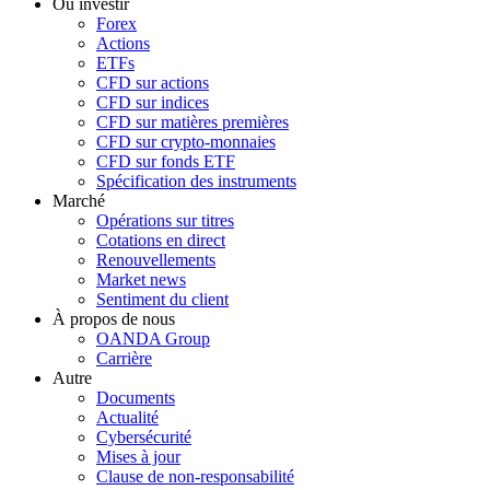
Où investir
Forex
Actions
ETFs
CFD sur actions
CFD sur indices
CFD sur matières premières
CFD sur crypto-monnaies
CFD sur fonds ETF
Spécification des instruments
Marché
Opérations sur titres
Cotations en direct
Renouvellements
Market news
Sentiment du client
À propos de nous
OANDA Group
Carrière
Autre
Documents
Actualité
Cybersécurité
Mises à jour
Clause de non-responsabilité