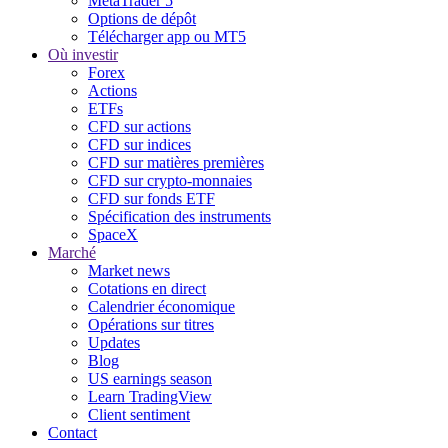
MetaTrader 5
Options de dépôt
Télécharger app ou MT5
Où investir
Forex
Actions
ETFs
CFD sur actions
CFD sur indices
CFD sur matières premières
CFD sur crypto-monnaies
CFD sur fonds ETF
Spécification des instruments
SpaceX
Marché
Market news
Cotations en direct
Calendrier économique
Opérations sur titres
Updates
Blog
US earnings season
Learn TradingView
Client sentiment
Contact