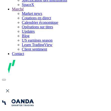
Spécification des instruments
SpaceX
Marché
Market news
Cotations en direct
Calendrier économique
Opérations sur titres
Updates
Blog
US earnings season
Learn TradingView
Client sentiment
Contact