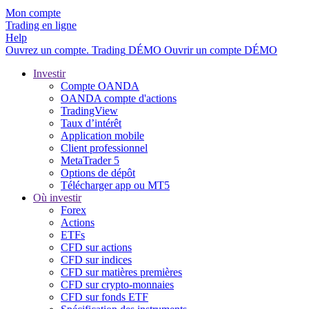
Mon compte
Trading en ligne
Help
Ouvrez un compte.
Trading
DÉMO
Ouvrir un compte DÉMO
Investir
Compte OANDA
OANDA compte d'actions
TradingView
Taux d’intérêt
Application mobile
Client professionnel
MetaTrader 5
Options de dépôt
Télécharger app ou MT5
Où investir
Forex
Actions
ETFs
CFD sur actions
CFD sur indices
CFD sur matières premières
CFD sur crypto-monnaies
CFD sur fonds ETF