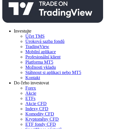
Investujte
Účet TMS
Úroková sazba fondů
TradingView
Mobilní aplikace
Profesionální klient
Platforma MT5
Možnosti vkladu
Stáhnout si aplikaci nebo MT5
Kontakt
Do čeho investovat
Forex
Akcie
ETFs
Akcie CFD
Indexy CFD
Komodity CFD
Kryptoměny CFD
ETF fondy CFD