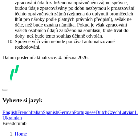
zpracování údajů založeno na oprávněném zájmu správce,
budou údaje zpracovávány po dobu nezbytnou k prosazování
těchto oprávněných zájmů (zejména do uplynutí promlčecích
lhůt pro nároky podle platných právních předpisů), avšak ne
déle, než bude uznána námitka. Pokud je však zpracování
vašich osobních údajů založeno na souhlasu, bude trvat do
doby, než bude tento souhlas účinně odvolán.
Správce vůči vám nebude používat automatizované
rozhodování.
Datum poslední aktualizace: 4. března 2026.
Vyberte si jazyk
English
French
Italian
Spanish
German
Portuguese
Dutch
Czech
Latvian
L
Ukrainian
Breadcrumb
Home