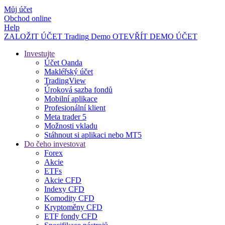
Můj účet
Obchod online
Help
ZALOŽIT ÚČET
Trading
Demo
OTEVŘÍT DEMO ÚČET
Investujte
Účet Oanda
Makléřský účet
TradingView
Úroková sazba fondů
Mobilní aplikace
Profesionální klient
Meta trader 5
Možnosti vkladu
Stáhnout si aplikaci nebo MT5
Do čeho investovat
Forex
Akcie
ETFs
Akcie CFD
Indexy CFD
Komodity CFD
Kryptoměny CFD
ETF fondy CFD