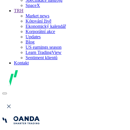
Specifikace nástrojů
SpaceX
TRH
Market news
Kótování živě
Ekonomický kalendář
Korporátní akce
Updates
Blog
US earnings season
Learn TradingView
Sentiment klientů
Kontakt