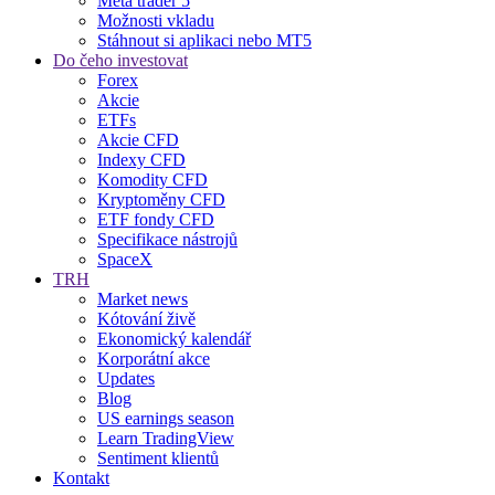
Meta trader 5
Možnosti vkladu
Stáhnout si aplikaci nebo MT5
Do čeho investovat
Forex
Akcie
ETFs
Akcie CFD
Indexy CFD
Komodity CFD
Kryptoměny CFD
ETF fondy CFD
Specifikace nástrojů
SpaceX
TRH
Market news
Kótování živě
Ekonomický kalendář
Korporátní akce
Updates
Blog
US earnings season
Learn TradingView
Sentiment klientů
Kontakt