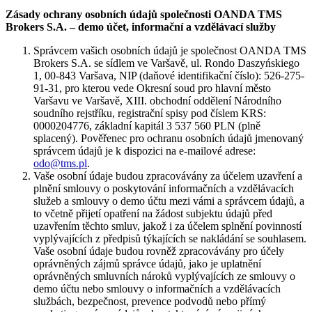
Zásady ochrany osobních údajů společnosti OANDA TMS
Brokers S.A. – demo účet, informační a vzdělávací služby
Správcem vašich osobních údajů je společnost OANDA TMS
Brokers S.A. se sídlem ve Varšavě, ul. Rondo Daszyńskiego
1, 00-843 Varšava, NIP (daňové identifikační číslo): 526-275-
91-31, pro kterou vede Okresní soud pro hlavní město
Varšavu ve Varšavě, XIII. obchodní oddělení Národního
soudního rejstříku, registrační spisy pod číslem KRS:
0000204776, základní kapitál 3 537 560 PLN (plně
splacený). Pověřenec pro ochranu osobních údajů jmenovaný
správcem údajů je k dispozici na e-mailové adrese:
odo@tms.pl
.
Vaše osobní údaje budou zpracovávány za účelem uzavření a
plnění smlouvy o poskytování informačních a vzdělávacích
služeb a smlouvy o demo účtu mezi vámi a správcem údajů, a
to včetně přijetí opatření na žádost subjektu údajů před
uzavřením těchto smluv, jakož i za účelem splnění povinností
vyplývajících z předpisů týkajících se nakládání se souhlasem.
Vaše osobní údaje budou rovněž zpracovávány pro účely
oprávněných zájmů správce údajů, jako je uplatnění
oprávněných smluvních nároků vyplývajících ze smlouvy o
demo účtu nebo smlouvy o informačních a vzdělávacích
službách, bezpečnost, prevence podvodů nebo přímý