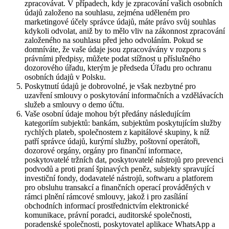
zpracovávat. V případech, kdy je zpracování vašich osobních
údajů založeno na souhlasu, zejména uděleném pro
marketingové účely správce údajů, máte právo svůj souhlas
kdykoli odvolat, aniž by to mělo vliv na zákonnost zpracování
založeného na souhlasu před jeho odvoláním. Pokud se
domníváte, že vaše údaje jsou zpracovávány v rozporu s
právními předpisy, můžete podat stížnost u příslušného
dozorového úřadu, kterým je předseda Úřadu pro ochranu
osobních údajů v Polsku.
Poskytnutí údajů je dobrovolné, je však nezbytné pro
uzavření smlouvy o poskytování informačních a vzdělávacích
služeb a smlouvy o demo účtu.
Vaše osobní údaje mohou být předány následujícím
kategoriím subjektů: bankám, subjektům poskytujícím služby
rychlých plateb, společnostem z kapitálové skupiny, k níž
patří správce údajů, kurýrní služby, poštovní operátoři,
dozorové orgány, orgány pro finanční informace,
poskytovatelé tržních dat, poskytovatelé nástrojů pro prevenci
podvodů a proti praní špinavých peněz, subjekty spravující
investiční fondy, dodavatelé nástrojů, softwaru a platforem
pro obsluhu transakcí a finančních operací prováděných v
rámci plnění rámcové smlouvy, jakož i pro zasílání
obchodních informací prostřednictvím elektronické
komunikace, právní poradci, auditorské společnosti,
poradenské společnosti, poskytovatel aplikace WhatsApp a