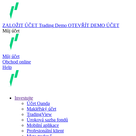
ZALOŽIT ÚČET
Trading
Demo
OTEVŘÍT DEMO ÚČET
Můj účet
Můj účet
Obchod online
Help
Investujte
Účet Oanda
Makléřský účet
TradingView
Úroková sazba fondů
Mobilní aplikace
Profesionální klient