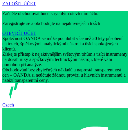
ZALOŽIT ÚČET
Začněte obchodovat hned s rychlým otevřením účtu.
Zaregistrujte se a obchodujte na nejaktivnějších trzích
OTEVŘÍT ÚČET
Společnost OANDA se může pochlubit více než 20 lety působení
na trzích, špičkovými analytickými nástroji a tisíci spokojených
klientů.
Získejte přístup k nejaktivnějším světovým trhům s tisíci instrumenty
na dosah ruky a špičkovými technickými nástroji, které vám
pomohou při analýze.
Obchodování bez zbytečných nákladů a naprostá transparentnost
cen – OANDA si neúčtuje žádnou provizi u hlavních instrumentů a
nabízí transparentní ceny.
Czech