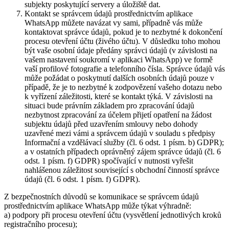
subjekty poskytující servery a úložiště dat.
Kontakt se správcem údajů prostřednictvím aplikace
WhatsApp můžete navázat vy sami, případně vás může
kontaktovat správce údajů, pokud je to nezbytné k dokončení
procesu otevření účtu (živého účtu). V důsledku toho mohou
být vaše osobní údaje předány správci údajů (v závislosti na
vašem nastavení soukromí v aplikaci WhatsApp) ve formě
vaší profilové fotografie a telefonního čísla. Správce údajů vás
může požádat o poskytnutí dalších osobních údajů pouze v
případě, že je to nezbytné k zodpovězení vašeho dotazu nebo
k vyřízení záležitosti, které se kontakt týká. V závislosti na
situaci bude právním základem pro zpracování údajů
nezbytnost zpracování za účelem přijetí opatření na žádost
subjektu údajů před uzavřením smlouvy nebo dohody
uzavřené mezi vámi a správcem údajů v souladu s předpisy
Informační a vzdělávací služby (čl. 6 odst. 1 písm. b) GDPR);
a v ostatních případech oprávněný zájem správce údajů (čl. 6
odst. 1 písm. f) GDPR) spočívající v nutnosti vyřešit
nahlášenou záležitost související s obchodní činností správce
údajů (čl. 6 odst. 1 písm. f) GDPR).
Z bezpečnostních důvodů se komunikace se správcem údajů
prostřednictvím aplikace WhatsApp může týkat výhradně:
a) podpory při procesu otevření účtu (vysvětlení jednotlivých kroků
registračního procesu);