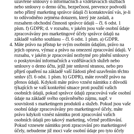
uzavřené smlouvy o informačních a vzdělávacích službách
nebo smlouvy o demo účtu, bezpečnost, prevence podvodů
nebo přímý marketing správce údajů či kontaktování vás, je-li
to odůvodněno zejména dotazem, který jste zaslali, a
rozsahem obchodní činnosti správce údajů – čl. 6 odst. 1
písm. f) GDPR; d. v rozsahu, v jakém jsou vaše osobní údaje
zpracovávány pro marketingové účely správce údajů na
základě vašeho souhlasu – čl. 6 odst. 1 písm. a) GDPR.
Máte právo na přístup ke svým osobním údajům, právo na
jejich opravu, výmaz a právo na omezení zpracování údajů. V
rozsahu, v jakém je zpracování nezbytné pro plnění smlouvy
o poskytování informačních a vzdělávacích služeb nebo
smlouvy o demo účtu, jejíž jste smluvní stranou, nebo pro
přijetí opatření na základě vaší žádosti před uzavřením těchto
smluv (čl. 6 odst. 1 písm. b) GDPR), máte rovněž právo na
přenos údajů. Kdykoli máte právo vznést námitku z důvodů
týkajících se vaší konkrétní situace proti použití vašich
osobních údajů, pokud správce údajů zpracovává vaše osobní
údaje na základě svého oprávněného zájmu, např. v
souvislosti s marketingem produktů a služeb. Pokud jsou vaše
osobní údaje zpracovávány pro marketingové účely, máte
právo kdykoli vznést námitku proti zpracování vašich
osobních údajů pro takový marketing, včetně profilování.
Pokud vznesete námitku proti zpracování pro marketingové
účely, nebudeme již moci vaše osobní údaje pro tyto účely