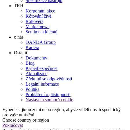
Specifikace nástrojů
TRH
Korporátní akce
Kótování živě
Rollovers
Market news
Sentiment klientů
o nás
OANDA Group
Kariéra
Ostatní
Dokumenty
Blog
Kyberbezpečnost
Aktualizace
Zřeknutí se odpovědnosti
Legální informace
Politika
Prohlášení o přístupnosti
Nastavení souborů cookie
Vyberte si jinou zemi nebo region, abyste viděli obsah specifický
pro vaše umístění.
Choose country or region
Pokračovat