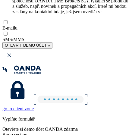
společnosti OANDA TMS Brokers S.A. týkající se produktů
a služeb, např. novinek a propagačních akcí, které mi budou
zasílány na kontaktní údaje, jež jsem uvedl/a v:
E-mailu
SMS/MMS
OTEVŘÍT DEMO ÚČET »
go to client zone
Vyplňte formulář
Otevřete si demo účet OANDA zdarma
Rodo section