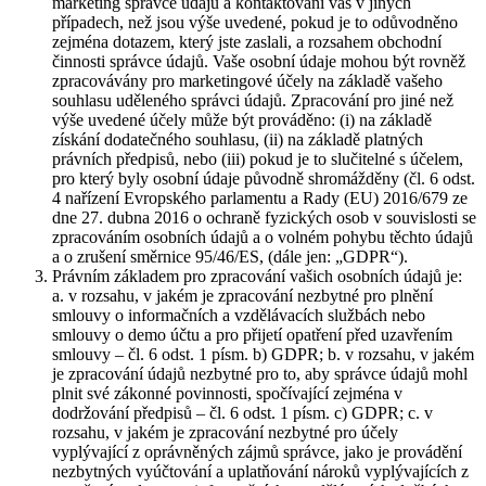
marketing správce údajů a kontaktování vás v jiných
případech, než jsou výše uvedené, pokud je to odůvodněno
zejména dotazem, který jste zaslali, a rozsahem obchodní
činnosti správce údajů. Vaše osobní údaje mohou být rovněž
zpracovávány pro marketingové účely na základě vašeho
souhlasu uděleného správci údajů. Zpracování pro jiné než
výše uvedené účely může být prováděno: (i) na základě
získání dodatečného souhlasu, (ii) na základě platných
právních předpisů, nebo (iii) pokud je to slučitelné s účelem,
pro který byly osobní údaje původně shromážděny (čl. 6 odst.
4 nařízení Evropského parlamentu a Rady (EU) 2016/679 ze
dne 27. dubna 2016 o ochraně fyzických osob v souvislosti se
zpracováním osobních údajů a o volném pohybu těchto údajů
a o zrušení směrnice 95/46/ES, (dále jen: „GDPR“).
Právním základem pro zpracování vašich osobních údajů je:
a. v rozsahu, v jakém je zpracování nezbytné pro plnění
smlouvy o informačních a vzdělávacích službách nebo
smlouvy o demo účtu a pro přijetí opatření před uzavřením
smlouvy – čl. 6 odst. 1 písm. b) GDPR; b. v rozsahu, v jakém
je zpracování údajů nezbytné pro to, aby správce údajů mohl
plnit své zákonné povinnosti, spočívající zejména v
dodržování předpisů – čl. 6 odst. 1 písm. c) GDPR; c. v
rozsahu, v jakém je zpracování nezbytné pro účely
vyplývající z oprávněných zájmů správce, jako je provádění
nezbytných vyúčtování a uplatňování nároků vyplývajících z