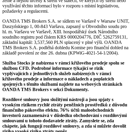
země a nejsou určeny k šíření ve státech, ve kterých by šíření nebo
využívání těchto informací bylo v rozporu s místní legislativou,
požadavky a regulacemi.
OANDA TMS Brokers S.A. se sídlem ve Varšavě v Warsaw UNIT,
Daszyńskiego 1, 00-843 Varšava, zapsaný u Obvodního soudu pro
hl. m. Varšavu ve Varšavě, XIII. hospodářský úsek Národního
soudního registru pod číslem KRS 0000204776, DIČ 5262759131,
základní kapitál: 3,537,560 PLN splacený v plné výši. OANDA
TMS Brokers S.A. podléhá dohledu Komise pro finanční dohled na
základě povolení ze dne 26. dubna (KPWiG-4021-54-1/2004).
Služba Stocks je nabízena v rámci křížového prodeje spolu se
službou CFD. Podrobné informace týkající se rizik
vyplývajících z jednotlivých služeb nabízených v rámci
křížového prodeje a informace o nákladech a poplatcích
spojených s těmito službami najdete na webových stránkách
OANDA TMS Brokers v sekci Dokumenty.
Rozdílové smlouvy jsou složitými nástroji a jsou spjaty s
vysokým rizikem rychlé ztráty peněžních prostředků z důvodu
finančního pákového efektu. 76% účtů maloobchodních
investorů zaznamenává v důsledku obchodování s rozdílovými
smlouvami u tohoto dodavatele ztráty. Zamyslete se, zda
chápete, jak fungují rozdílové smlouvy, a zda si můžete dovolit
riziko vysoké riziko ztráty peněz.