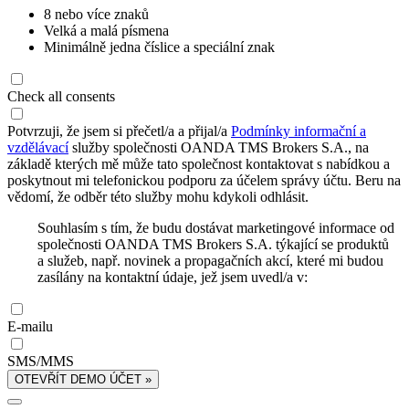
8 nebo více znaků
Velká a malá písmena
Minimálně jedna číslice a speciální znak
Check all consents
Potvrzuji, že jsem si přečetl/a a přijal/a
Podmínky informační a
vzdělávací
služby společnosti OANDA TMS Brokers S.A., na
základě kterých mě může tato společnost kontaktovat s nabídkou a
poskytnout mi telefonickou podporu za účelem správy účtu. Beru na
vědomí, že odběr této služby mohu kdykoli odhlásit.
Souhlasím s tím, že budu dostávat marketingové informace od
společnosti OANDA TMS Brokers S.A. týkající se produktů
a služeb, např. novinek a propagačních akcí, které mi budou
zasílány na kontaktní údaje, jež jsem uvedl/a v:
E-mailu
SMS/MMS
OTEVŘÍT DEMO ÚČET »