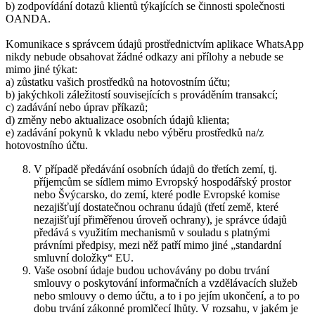
b) zodpovídání dotazů klientů týkajících se činnosti společnosti
OANDA.
Komunikace s správcem údajů prostřednictvím aplikace WhatsApp
nikdy nebude obsahovat žádné odkazy ani přílohy a nebude se
mimo jiné týkat:
a) zůstatku vašich prostředků na hotovostním účtu;
b) jakýchkoli záležitostí souvisejících s prováděním transakcí;
c) zadávání nebo úprav příkazů;
d) změny nebo aktualizace osobních údajů klienta;
e) zadávání pokynů k vkladu nebo výběru prostředků na/z
hotovostního účtu.
V případě předávání osobních údajů do třetích zemí, tj.
příjemcům se sídlem mimo Evropský hospodářský prostor
nebo Švýcarsko, do zemí, které podle Evropské komise
nezajišťují dostatečnou ochranu údajů (třetí země, které
nezajišťují přiměřenou úroveň ochrany), je správce údajů
předává s využitím mechanismů v souladu s platnými
právními předpisy, mezi něž patří mimo jiné „standardní
smluvní doložky“ EU.
Vaše osobní údaje budou uchovávány po dobu trvání
smlouvy o poskytování informačních a vzdělávacích služeb
nebo smlouvy o demo účtu, a to i po jejím ukončení, a to po
dobu trvání zákonné promlčecí lhůty. V rozsahu, v jakém je