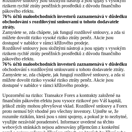
Rozdílové smlouvy jsou složitými nástroji a jsou spjaty s vysokým
rizikem rychlé ztráty peněžních prostředků z důvodu finančního
pákového efektu.
76% účtů maloobchodních investorů zaznamenává v důsledku
obchodování s rozdílovými smlouvami u tohoto dodavatele
ztráty.
Zamyslete se, zda chápete, jak fungují rozdílové smlouvy, a zda si
můžete dovolit riziko vysoké riziko ztráty peněz. Akcie jsou
dostupné v nabídce v rámci křížového prodeje.
Rozdílové smlouvy jsou složitými nástroji a jsou spjaty s vysokým
rizikem rychlé ztráty peněžních prostředků z důvodu finančního
pákového efektu.
76% účtů maloobchodních investorů zaznamenává v důsledku
obchodování s rozdílovými smlouvami u tohoto dodavatele ztráty.
Zamyslete se, zda chápete, jak fungují rozdílové smlouvy, a zda si
můžete dovolit riziko vysoké riziko ztráty peněz. Akcie jsou
dostupné v nabídce v rámci křížového prodeje.
Upozornění na riziko: Transakce Forex a kontrakty založené na
finančním pákovém efektu jsou vysoce rizikové pro Váš kapitál,
jelikož ztráty mohou převyšovat vklad. Rozdílové smlouvy a Forex
proto nemusí být vhodné pro všechny investory. Ujistěte se, že
rozumíte rizikům, která jsou s nimi spojeny, a pokud je to nezbytné,
využijte nezávislé poradenství. Informace uvedené na těchto
webových stránkách nejsou adresovány příjemcům z konkrétní