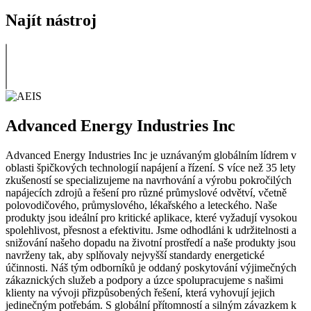
Najít nástroj
Advanced Energy Industries Inc
Advanced Energy Industries Inc je uznávaným globálním lídrem v
oblasti špičkových technologií napájení a řízení. S více než 35 lety
zkušeností se specializujeme na navrhování a výrobu pokročilých
napájecích zdrojů a řešení pro různé průmyslové odvětví, včetně
polovodičového, průmyslového, lékařského a leteckého. Naše
produkty jsou ideální pro kritické aplikace, které vyžadují vysokou
spolehlivost, přesnost a efektivitu. Jsme odhodláni k udržitelnosti a
snižování našeho dopadu na životní prostředí a naše produkty jsou
navrženy tak, aby splňovaly nejvyšší standardy energetické
účinnosti. Náš tým odborníků je oddaný poskytování výjimečných
zákaznických služeb a podpory a úzce spolupracujeme s našimi
klienty na vývoji přizpůsobených řešení, která vyhovují jejich
jedinečným potřebám. S globální přítomností a silným závazkem k