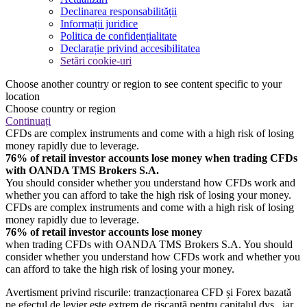
Declinarea responsabilității
Informații juridice
Politica de confidențialitate
Declarație privind accesibilitatea
Setări cookie-uri
Choose another country or region to see content specific to your
location
Choose country or region
Continuați
CFDs are complex instruments and come with a high risk of losing
money rapidly due to leverage.
76% of retail investor accounts lose money when trading CFDs
with OANDA TMS Brokers S.A.
You should consider whether you understand how CFDs work and
whether you can afford to take the high risk of losing your money.
CFDs are complex instruments and come with a high risk of losing
money rapidly due to leverage.
76% of retail investor accounts lose money
when trading CFDs with OANDA TMS Brokers S.A. You should
consider whether you understand how CFDs work and whether you
can afford to take the high risk of losing your money.
Avertisment privind riscurile: tranzacționarea CFD și Forex bazată
pe efectul de levier este extrem de riscantă pentru capitalul dvs., iar