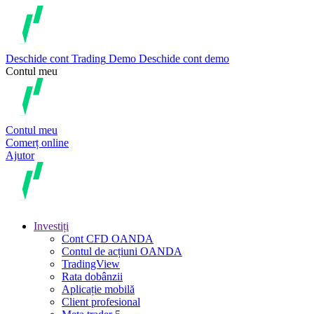
Deschide cont
Trading
Demo
Deschide cont demo
Contul meu
Contul meu
Comerț online
Ajutor
Investiți
Cont CFD OANDA
Contul de acțiuni OANDA
TradingView
Rata dobânzii
Aplicație mobilă
Client profesional