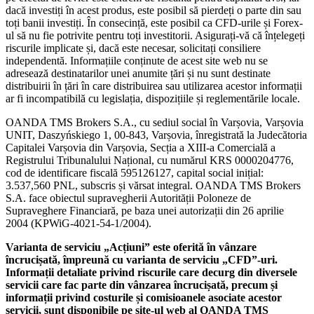
dacă investiți în acest produs, este posibil să pierdeți o parte din sau
toți banii investiți. În consecință, este posibil ca CFD-urile și Forex-
ul să nu fie potrivite pentru toți investitorii. Asigurați-vă că înțelegeți
riscurile implicate și, dacă este necesar, solicitați consiliere
independentă. Informațiile conținute de acest site web nu se
adresează destinatarilor unei anumite țări și nu sunt destinate
distribuirii în țări în care distribuirea sau utilizarea acestor informații
ar fi incompatibilă cu legislația, dispozițiile și reglementările locale.
OANDA TMS Brokers S.A., cu sediul social în Varșovia, Varșovia
UNIT, Daszyńskiego 1, 00-843, Varșovia, înregistrată la Judecătoria
Capitalei Varșovia din Varșovia, Secția a XIII-a Comercială a
Registrului Tribunalului Național, cu numărul KRS 0000204776,
cod de identificare fiscală 595126127, capital social inițial:
3.537,560 PNL, subscris și vărsat integral. OANDA TMS Brokers
S.A. face obiectul supravegherii Autorității Poloneze de
Supraveghere Financiară, pe baza unei autorizații din 26 aprilie
2004 (KPWiG-4021-54-1/2004).
Varianta de serviciu „Acțiuni” este oferită în vânzare
încrucișată, împreună cu varianta de serviciu „CFD”-uri.
Informații detaliate privind riscurile care decurg din diversele
servicii care fac parte din vânzarea încrucișată, precum și
informații privind costurile și comisioanele asociate acestor
servicii, sunt disponibile pe site-ul web al OANDA TMS