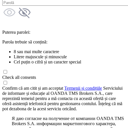
Puterea parolei:
Parola trebuie să conțină:
8 sau mai multe caractere
Litere majuscule și minuscule
Cel puțin o cifră și un caracter special
Check all consents
Confirm că am citit și am acceptat
Termenii și condițiile
Serviciului
de informare și educație al OANDA TMS Brokers S.A., care
reprezintă temeiul pentru a mă contacta cu această ofertă și care
oferă asistență telefonică pentru gestionarea contului. Înțeleg că mă
pot dezabona de la acest serviciu oricând.
Я даю согласие на получение от компании OANDA TMS
Brokers S.A. информации маркетингового характера,