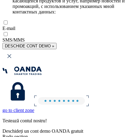
касающейся продуктов и услуг, например новостей и
промоакций, с использованием указанных мной
контактных данных:
E-mail
SMS/MMS
DESCHIDE CONT DEMO »
go to client zone
Testează contul nostru!
Deschideți un cont demo OANDA gratuit
Rodo section