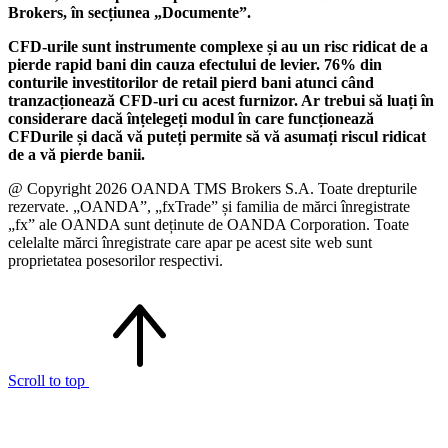
Brokers, în secțiunea „Documente”.
CFD-urile sunt instrumente complexe și au un risc ridicat de a
pierde rapid bani din cauza efectului de levier. 76% din
conturile investitorilor de retail pierd bani atunci când
tranzacționează CFD-uri cu acest furnizor. Ar trebui să luați în
considerare dacă înțelegeți modul în care funcționează
CFDurile și dacă vă puteți permite să vă asumați riscul ridicat
de a vă pierde banii.
@ Copyright 2026 OANDA TMS Brokers S.A. Toate drepturile
rezervate. „OANDA”, „fxTrade” și familia de mărci înregistrate
„fx” ale OANDA sunt deținute de OANDA Corporation. Toate
celelalte mărci înregistrate care apar pe acest site web sunt
proprietatea posesorilor respectivi.
Scroll to top