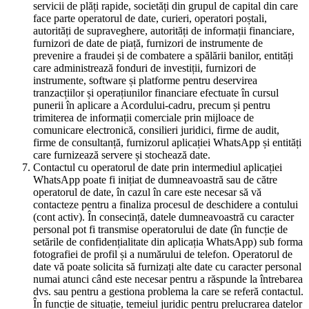
servicii de plăți rapide, societăți din grupul de capital din care
face parte operatorul de date, curieri, operatori poștali,
autorități de supraveghere, autorități de informații financiare,
furnizori de date de piață, furnizori de instrumente de
prevenire a fraudei și de combatere a spălării banilor, entități
care administrează fonduri de investiții, furnizori de
instrumente, software și platforme pentru deservirea
tranzacțiilor și operațiunilor financiare efectuate în cursul
punerii în aplicare a Acordului-cadru, precum și pentru
trimiterea de informații comerciale prin mijloace de
comunicare electronică, consilieri juridici, firme de audit,
firme de consultanță, furnizorul aplicației WhatsApp și entități
care furnizează servere și stochează date.
Contactul cu operatorul de date prin intermediul aplicației
WhatsApp poate fi inițiat de dumneavoastră sau de către
operatorul de date, în cazul în care este necesar să vă
contacteze pentru a finaliza procesul de deschidere a contului
(cont activ). În consecință, datele dumneavoastră cu caracter
personal pot fi transmise operatorului de date (în funcție de
setările de confidențialitate din aplicația WhatsApp) sub forma
fotografiei de profil și a numărului de telefon. Operatorul de
date vă poate solicita să furnizați alte date cu caracter personal
numai atunci când este necesar pentru a răspunde la întrebarea
dvs. sau pentru a gestiona problema la care se referă contactul.
În funcție de situație, temeiul juridic pentru prelucrarea datelor