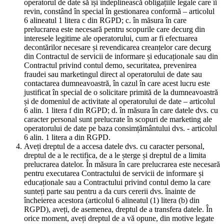
operatorul de date să își îndeplinească obligațiile legale care îi
revin, constând în special în gestionarea conformă – articolul
6 alineatul 1 litera c din RGPD; c. în măsura în care
prelucrarea este necesară pentru scopurile care decurg din
interesele legitime ale operatorului, cum ar fi efectuarea
decontărilor necesare și revendicarea creanțelor care decurg
din Contractul de servicii de informare și educaționale sau din
Contractul privind contul demo, securitatea, prevenirea
fraudei sau marketingul direct al operatorului de date sau
contactarea dumneavoastră, în cazul în care acest lucru este
justificat în special de o solicitare primită de la dumneavoastră
și de domeniul de activitate al operatorului de date – articolul
6 alin. 1 litera f din RGPD; d. în măsura în care datele dvs. cu
caracter personal sunt prelucrate în scopuri de marketing ale
operatorului de date pe baza consimțământului dvs. - articolul
6 alin. 1 litera a din RGPD.
Aveți dreptul de a accesa datele dvs. cu caracter personal,
dreptul de a le rectifica, de a le șterge și dreptul de a limita
prelucrarea datelor. În măsura în care prelucrarea este necesară
pentru executarea Contractului de servicii de informare și
educaționale sau a Contractului privind contul demo la care
sunteți parte sau pentru a da curs cererii dvs. înainte de
încheierea acestora (articolul 6 alineatul (1) litera (b) din
RGPD), aveți, de asemenea, dreptul de a transfera datele. În
orice moment, aveți dreptul de a vă opune, din motive legate