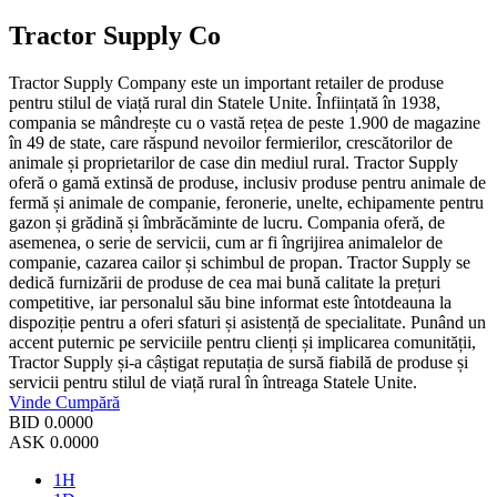
Tractor Supply Co
Tractor Supply Company este un important retailer de produse
pentru stilul de viață rural din Statele Unite. Înființată în 1938,
compania se mândrește cu o vastă rețea de peste 1.900 de magazine
în 49 de state, care răspund nevoilor fermierilor, crescătorilor de
animale și proprietarilor de case din mediul rural. Tractor Supply
oferă o gamă extinsă de produse, inclusiv produse pentru animale de
fermă și animale de companie, feronerie, unelte, echipamente pentru
gazon și grădină și îmbrăcăminte de lucru. Compania oferă, de
asemenea, o serie de servicii, cum ar fi îngrijirea animalelor de
companie, cazarea cailor și schimbul de propan. Tractor Supply se
dedică furnizării de produse de cea mai bună calitate la prețuri
competitive, iar personalul său bine informat este întotdeauna la
dispoziție pentru a oferi sfaturi și asistență de specialitate. Punând un
accent puternic pe serviciile pentru clienți și implicarea comunității,
Tractor Supply și-a câștigat reputația de sursă fiabilă de produse și
servicii pentru stilul de viață rural în întreaga Statele Unite.
Vinde
Cumpără
BID
0.0000
ASK
0.0000
1H