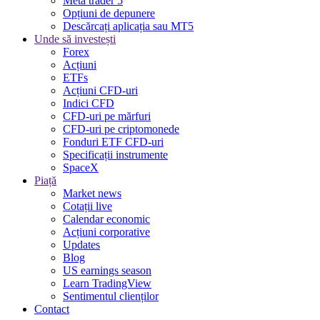
Meta trader 5
Opțiuni de depunere
Descărcați aplicația sau MT5
Unde să investești
Forex
Acțiuni
ETFs
Acțiuni CFD-uri
Indici CFD
CFD-uri pe mărfuri
CFD-uri pe criptomonede
Fonduri ETF CFD-uri
Specificații instrumente
SpaceX
Piață
Market news
Cotații live
Calendar economic
Acțiuni corporative
Updates
Blog
US earnings season
Learn TradingView
Sentimentul clienților
Contact