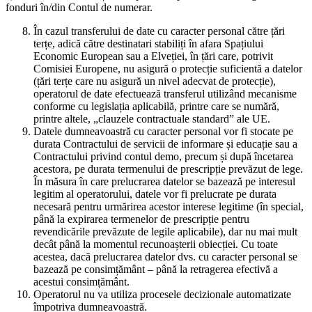
fonduri în/din Contul de numerar.
În cazul transferului de date cu caracter personal către țări
terțe, adică către destinatari stabiliți în afara Spațiului
Economic European sau a Elveției, în țări care, potrivit
Comisiei Europene, nu asigură o protecție suficientă a datelor
(țări terțe care nu asigură un nivel adecvat de protecție),
operatorul de date efectuează transferul utilizând mecanisme
conforme cu legislația aplicabilă, printre care se numără,
printre altele, „clauzele contractuale standard” ale UE.
Datele dumneavoastră cu caracter personal vor fi stocate pe
durata Contractului de servicii de informare și educație sau a
Contractului privind contul demo, precum și după încetarea
acestora, pe durata termenului de prescripție prevăzut de lege.
În măsura în care prelucrarea datelor se bazează pe interesul
legitim al operatorului, datele vor fi prelucrate pe durata
necesară pentru urmărirea acestor interese legitime (în special,
până la expirarea termenelor de prescripție pentru
revendicările prevăzute de legile aplicabile), dar nu mai mult
decât până la momentul recunoașterii obiecției. Cu toate
acestea, dacă prelucrarea datelor dvs. cu caracter personal se
bazează pe consimțământ – până la retragerea efectivă a
acestui consimțământ.
Operatorul nu va utiliza procesele decizionale automatizate
împotriva dumneavoastră.