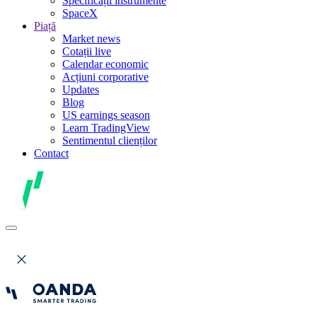
Specificații instrumente
SpaceX
Piață
Market news
Cotații live
Calendar economic
Acțiuni corporative
Updates
Blog
US earnings season
Learn TradingView
Sentimentul clienților
Contact