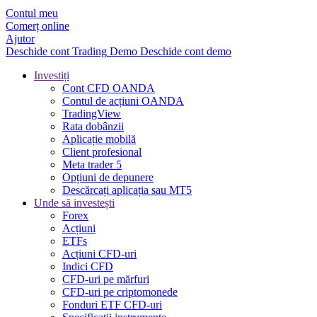
Contul meu
Comerț online
Ajutor
Deschide cont
Trading
Demo
Deschide cont demo
Investiți
Cont CFD OANDA
Contul de acțiuni OANDA
TradingView
Rata dobânzii
Aplicație mobilă
Client profesional
Meta trader 5
Opțiuni de depunere
Descărcați aplicația sau MT5
Unde să investești
Forex
Acțiuni
ETFs
Acțiuni CFD-uri
Indici CFD
CFD-uri pe mărfuri
CFD-uri pe criptomonede
Fonduri ETF CFD-uri