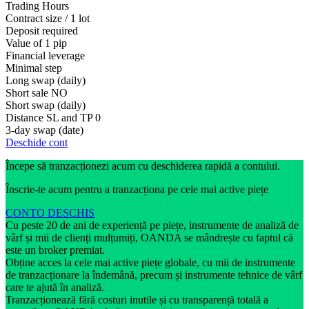
Trading Hours
Contract size / 1 lot
Deposit required
Value of 1 pip
Financial leverage
Minimal step
Long swap (daily)
Short sale
NO
Short swap (daily)
Distance SL and TP
0
3-day swap (date)
Deschide cont
Începe să tranzacționezi acum cu deschiderea rapidă a contului.
Înscrie-te acum pentru a tranzacționa pe cele mai active piețe
CONTO DESCHIS
Cu peste 20 de ani de experiență pe piețe, instrumente de analiză de
vârf și mii de clienți mulțumiți, OANDA se mândrește cu faptul că
este un broker premiat.
Obține acces la cele mai active piețe globale, cu mii de instrumente
de tranzacționare la îndemână, precum și instrumente tehnice de vârf
care te ajută în analiză.
Tranzacționează fără costuri inutile și cu transparență totală a