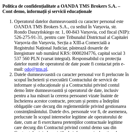
Politica de confidențialitate a OANDA TMS Brokers S.A. –
Cont demo, informații și servicii educaționale
Operatorul datelor dumneavoastră cu caracter personal este
OANDA TMS Brokers S.A., cu sediul în Varșovia, str.
Rondo Daszyńskiego nr. 1, 00-843 Varșovia, cod fiscal (NIP):
526-275-91-31, pentru care Tribunalul Districtual al Capitalei
Varșovia din Varșovia, Secția a XIII-a Comercială a
Registrului Național Judiciar, păstrează dosarele de
înregistrare sub numărul KRS: 0000204776, capital social 3
537 560 PLN (varsat integral). Responsabilul cu protecția
datelor numit de operatorul de date poate fi contactat prin e-
mail:
odo@tms.pl
.
Datele dumneavoastră cu caracter personal vor fi prelucrate în
scopul încheierii și executării Contractului de servicii de
informare și educaționale și a Contractului privind contul
demo între dumneavoastră și operatorul de date, inclusiv
pentru a lua măsuri la cererea persoanei vizate înainte de
încheierea acestor contracte, precum și pentru a îndeplini
obligațiile care decurg din reglementările privind gestionarea
consimțământului. Datele dvs. personale vor fi, de asemenea,
prelucrate în scopul intereselor legitime ale operatorului de
date, cum ar fi exercitarea pretențiilor contractuale legitime
care decurg din Contractul privind contul demo sau din