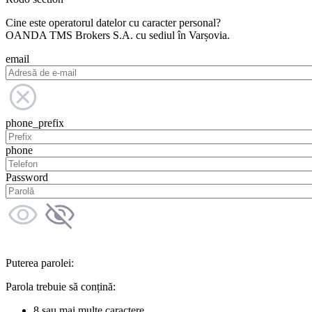
Cine este operatorul datelor cu caracter personal?
OANDA TMS Brokers S.A. cu sediul în Varșovia.
email
phone_prefix
phone
Password
Puterea parolei:
Parola trebuie să conțină:
8 sau mai multe caractere