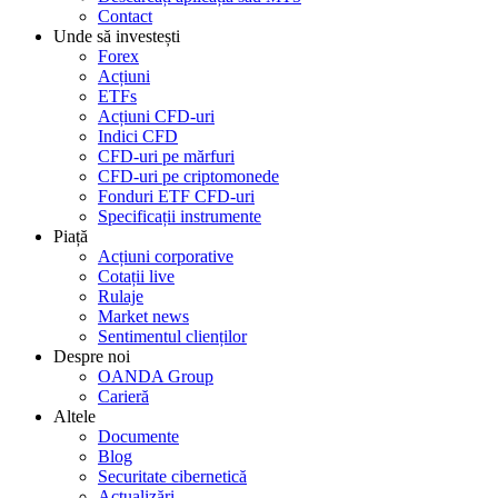
Contact
Unde să investești
Forex
Acțiuni
ETFs
Acțiuni CFD-uri
Indici CFD
CFD-uri pe mărfuri
CFD-uri pe criptomonede
Fonduri ETF CFD-uri
Specificații instrumente
Piață
Acțiuni corporative
Cotații live
Rulaje
Market news
Sentimentul clienților
Despre noi
OANDA Group
Carieră
Altele
Documente
Blog
Securitate cibernetică
Actualizări