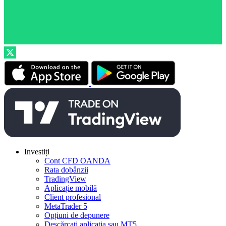
Investiți
Cont CFD OANDA
Rata dobânzii
TradingView
Aplicație mobilă
Client profesional
MetaTrader 5
Opțiuni de depunere
Descărcați aplicația sau MT5