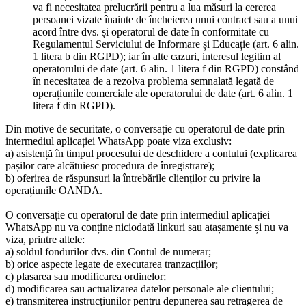
va fi necesitatea prelucrării pentru a lua măsuri la cererea
persoanei vizate înainte de încheierea unui contract sau a unui
acord între dvs. și operatorul de date în conformitate cu
Regulamentul Serviciului de Informare și Educație (art. 6 alin.
1 litera b din RGPD); iar în alte cazuri, interesul legitim al
operatorului de date (art. 6 alin. 1 litera f din RGPD) constând
în necesitatea de a rezolva problema semnalată legată de
operațiunile comerciale ale operatorului de date (art. 6 alin. 1
litera f din RGPD).
Din motive de securitate, o conversație cu operatorul de date prin
intermediul aplicației WhatsApp poate viza exclusiv:
a) asistență în timpul procesului de deschidere a contului (explicarea
pașilor care alcătuiesc procedura de înregistrare);
b) oferirea de răspunsuri la întrebările clienților cu privire la
operațiunile OANDA.
O conversație cu operatorul de date prin intermediul aplicației
WhatsApp nu va conține niciodată linkuri sau atașamente și nu va
viza, printre altele:
a) soldul fondurilor dvs. din Contul de numerar;
b) orice aspecte legate de executarea tranzacțiilor;
c) plasarea sau modificarea ordinelor;
d) modificarea sau actualizarea datelor personale ale clientului;
e) transmiterea instrucțiunilor pentru depunerea sau retragerea de