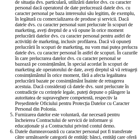
de situația dvs. particulară, utilizării datelor dvs. cu caracter
personal dacă operatorul de date prelucrează datele dvs. cu
caracter personal pe baza interesului său legitim, de exemplu,
în legătură cu comercializarea de produse și servicii. Dacă
datele dvs. cu caracter personal sunt prelucrate în scopuri de
marketing, aveți dreptul de a vă opune în orice moment
prelucrării datelor dvs. cu caracter personal pentru astfel de
activități de marketing, inclusiv profilarea. Dacă vă opuneți
prelucrării în scopuri de marketing, nu vom mai putea prelucra
datele dvs. cu caracter personal în astfel de scopuri. În cazurile
în care prelucrarea datelor dvs. cu caracter personal se
bazează pe consimțământ, în special acordat în scopuri de
marketing ale operatorului de date, aveți dreptul să vă retrageți
consimțământul în orice moment, fără a afecta legalitatea
prelucrării bazate pe consimțământ înainte de retragerea
acestuia. Dacă considerați că datele dvs. sunt prelucrate în
contradicție cu cerințele legale, puteți depune o plângere la
autoritatea de supraveghere competentă, respectiv la
Președintele Oficiului pentru Protecția Datelor cu Caracter
Personal din Polonia.
Furnizarea datelor este voluntară, dar necesară pentru
încheierea Contractului de servicii de informare și
educaționale și a Contractului privind contul demo.
Datele dumneavoastră cu caracter personal pot fi transferate
către următoarele categorii de entități: bănci, entități care oferă