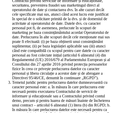
Contractul privind serviciile de informare și educaționale,
securitatea, prevenirea fraudei sau marketingul direct al
operatorului de date și contactarea dvs. în alte cazuri decât
cele specificate mai sus, atunci când acest lucru este justificat
în special de o solicitare primită de la dvs. și de domeniul de
activitate al operatorului de date. Datele dvs. cu caracter
personal pot fi, de asemenea, prelucrate în scopuri de
marketing pe baza consimțământului acordat Operatorului de
date. Prelucrarea în alte scopuri decât cele menționate mai sus
poate fi efectuată: (i) pe baza obținerii unui consimțământ
suplimentar, (ii) pe baza legislației aplicabile sau (iii) atunci
când este compatibilă cu scopul pentru care datele cu caracter
personal au fost colectate inițial (articolul 6 alineatul (4) din
Regulamentul (UE) 2016/679 al Parlamentului European și al
Consiliului din 27 aprilie 2016 privind protecția persoanelor
fizice în ceea ce privește prelucrarea datelor cu caracter
personal și libera circulație a acestor date și de abrogare a
Directivei 95/46/CE, denumit în continuare „RGPD”).
Temeiul juridic pentru prelucrarea datelor dumneavoastră cu
caracter personal este: a. în măsura în care prelucrarea este
necesară pentru executarea Contractului de servicii de
informare și educaționale sau a Contractului privind contul
demo, precum și pentru luarea de măsuri înainte de încheierea
unui contract – articolul 6 alineatul (1) litera (b) din RGPD; b.
în măsura în care prelucrarea datelor este necesară pentru ca