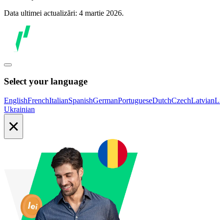
Data ultimei actualizări: 4 martie 2026.
Select your language
English
French
Italian
Spanish
German
Portuguese
Dutch
Czech
Latvian
L
Ukrainian
×