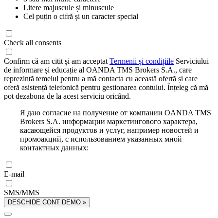
Litere majuscule și minuscule
Cel puțin o cifră și un caracter special
Check all consents
Confirm că am citit și am acceptat
Termenii și condițiile
Serviciului
de informare și educație al OANDA TMS Brokers S.A., care
reprezintă temeiul pentru a mă contacta cu această ofertă și care
oferă asistență telefonică pentru gestionarea contului. Înțeleg că mă
pot dezabona de la acest serviciu oricând.
Я даю согласие на получение от компании OANDA TMS
Brokers S.A. информации маркетингового характера,
касающейся продуктов и услуг, например новостей и
промоакций, с использованием указанных мной
контактных данных:
E-mail
SMS/MMS
DESCHIDE CONT DEMO »