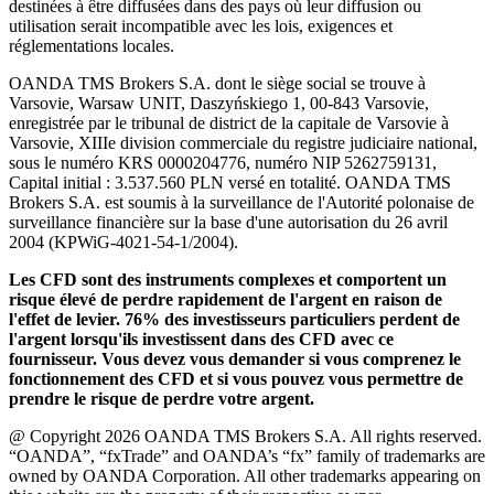
destinées à être diffusées dans des pays où leur diffusion ou
utilisation serait incompatible avec les lois, exigences et
réglementations locales.
OANDA TMS Brokers S.A. dont le siège social se trouve à
Varsovie, Warsaw UNIT, Daszyńskiego 1, 00-843 Varsovie,
enregistrée par le tribunal de district de la capitale de Varsovie à
Varsovie, XIIIe division commerciale du registre judiciaire national,
sous le numéro KRS 0000204776, numéro NIP 5262759131,
Capital initial : 3.537.560 PLN versé en totalité. OANDA TMS
Brokers S.A. est soumis à la surveillance de l'Autorité polonaise de
surveillance financière sur la base d'une autorisation du 26 avril
2004 (KPWiG-4021-54-1/2004).
Les CFD sont des instruments complexes et comportent un
risque élevé de perdre rapidement de l'argent en raison de
l'effet de levier. 76% des investisseurs particuliers perdent de
l'argent lorsqu'ils investissent dans des CFD avec ce
fournisseur. Vous devez vous demander si vous comprenez le
fonctionnement des CFD et si vous pouvez vous permettre de
prendre le risque de perdre votre argent.
@ Copyright 2026 OANDA TMS Brokers S.A. All rights reserved.
“OANDA”, “fxTrade” and OANDA’s “fx” family of trademarks are
owned by OANDA Corporation. All other trademarks appearing on