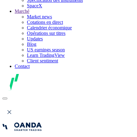
Spécification des instruments
SpaceX
Marché
Market news
Cotations en direct
Calendrier économique
Opérations sur titres
Updates
Blog
US earnings season
Learn TradingView
Client sentiment
Contact