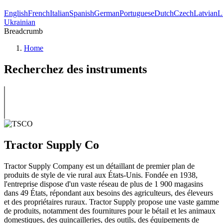
English
French
Italian
Spanish
German
Portuguese
Dutch
Czech
Latvian
L
Ukrainian
Breadcrumb
Home
Recherchez des instruments
Tractor Supply Co
Tractor Supply Company est un détaillant de premier plan de
produits de style de vie rural aux États-Unis. Fondée en 1938,
l'entreprise dispose d'un vaste réseau de plus de 1 900 magasins
dans 49 États, répondant aux besoins des agriculteurs, des éleveurs
et des propriétaires ruraux. Tractor Supply propose une vaste gamme
de produits, notamment des fournitures pour le bétail et les animaux
domestiques, des quincailleries, des outils, des équipements de