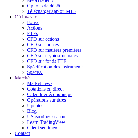
MetaTrader 5
Options de dépôt
Télécharger app ou MT5
Où investir
Forex
Actions
ETFs
CFD sur actions
CFD sur indices
CFD sur matières premières
CFD sur crypto-monnaies
CFD sur fonds ETF
Spécification des instruments
SpaceX
Marché
Market news
Cotations en direct
Calendrier économique
Opérations sur titres
Updates
Blog
US earnings season
Learn TradingView
Client sentiment
Contact