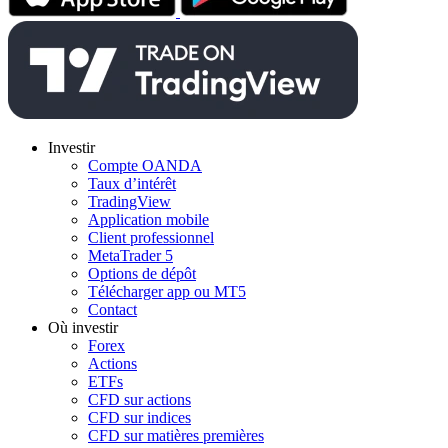
Investir
Compte OANDA
Taux d’intérêt
TradingView
Application mobile
Client professionnel
MetaTrader 5
Options de dépôt
Télécharger app ou MT5
Contact
Où investir
Forex
Actions
ETFs
CFD sur actions
CFD sur indices
CFD sur matières premières