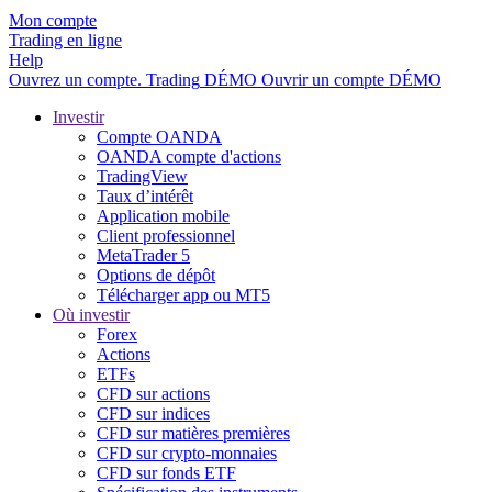
Mon compte
Trading en ligne
Help
Ouvrez un compte.
Trading
DÉMO
Ouvrir un compte DÉMO
Investir
Compte OANDA
OANDA compte d'actions
TradingView
Taux d’intérêt
Application mobile
Client professionnel
MetaTrader 5
Options de dépôt
Télécharger app ou MT5
Où investir
Forex
Actions
ETFs
CFD sur actions
CFD sur indices
CFD sur matières premières
CFD sur crypto-monnaies
CFD sur fonds ETF