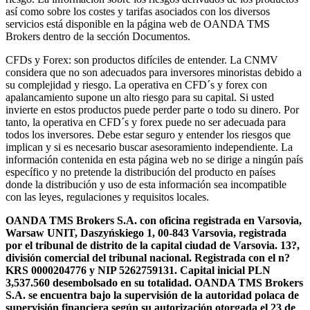
así como sobre los costes y tarifas asociados con los diversos
servicios está disponible en la página web de OANDA TMS
Brokers dentro de la sección Documentos.
CFDs y Forex: son productos difíciles de entender. La CNMV
considera que no son adecuados para inversores minoristas debido a
su complejidad y riesgo. La operativa en CFD´s y forex con
apalancamiento supone un alto riesgo para su capital. Si usted
invierte en estos productos puede perder parte o todo su dinero. Por
tanto, la operativa en CFD´s y forex puede no ser adecuada para
todos los inversores. Debe estar seguro y entender los riesgos que
implican y si es necesario buscar asesoramiento independiente. La
información contenida en esta página web no se dirige a ningún país
específico y no pretende la distribución del producto en países
donde la distribución y uso de esta información sea incompatible
con las leyes, regulaciones y requisitos locales.
OANDA TMS Brokers S.A. con oficina registrada en Varsovia,
Warsaw UNIT, Daszyńskiego 1, 00-843 Varsovia, registrada
por el tribunal de distrito de la capital ciudad de Varsovia. 13?,
división comercial del tribunal nacional. Registrada con el n?
KRS 0000204776 y NIP 5262759131. Capital inicial PLN
3,537.560 desembolsado en su totalidad. OANDA TMS Brokers
S.A. se encuentra bajo la supervisión de la autoridad polaca de
supervisión financiera según su autorización otorgada el 23 de