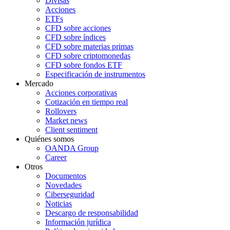
Divisas
Acciones
ETFs
CFD sobre acciones
CFD sobre índices
CFD sobre materias primas
CFD sobre criptomonedas
CFD sobre fondos ETF
Especificación de instrumentos
Mercado
Acciones corporativas
Cotización en tiempo real
Rollovers
Market news
Client sentiment
Quiénes somos
OANDA Group
Career
Otros
Documentos
Novedades
Ciberseguridad
Noticias
Descargo de responsabilidad
Información jurídica