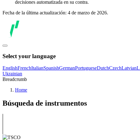
decisiones automatizada en su contra.
Fecha de la última actualización: 4 de marzo de 2026.
Select your language
English
French
Italian
Spanish
German
Portuguese
Dutch
Czech
Latvian
L
Ukrainian
Breadcrumb
Home
Búsqueda de instrumentos