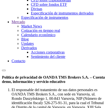
CFD sobre criptomonedas
CFD sobre fondos ETF
Divisas
Especificación de instrumentos derivados
Especificación de instrumentos
Mercado
Market News
Cotización en tiempo real
Calendario económico
Blog
Updates
Derivados
Acciones corporativas
Sentimiento del cliente
Contacto
Política de privacidad de OANDA TMS Brokers S.A. – Cuenta
demo, información y servicio educativo
El responsable del tratamiento de sus datos personales es
OANDA TMS Brokers S.A., con sede en Varsovia, ul.
Rondo Daszyńskiego 1, 00-843 Varsovia, NIP (Número de
identificación fiscal): 526-275-91-31, para la cual el Tribunal
de Distrito de la capital de Varsovia, en Varsovia, XIII Sala