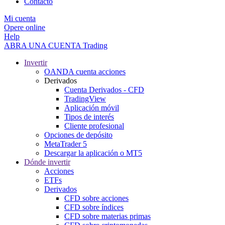
Contacto
Mi cuenta
Opere online
Help
ABRA UNA CUENTA
Trading
Invertir
OANDA cuenta acciones
Derivados
Cuenta Derivados - CFD
TradingView
Aplicación móvil
Tipos de interés
Cliente profesional
Opciones de depósito
MetaTrader 5
Descargar la aplicación o MT5
Dónde invertir
Acciones
ETFs
Derivados
CFD sobre acciones
CFD sobre índices
CFD sobre materias primas