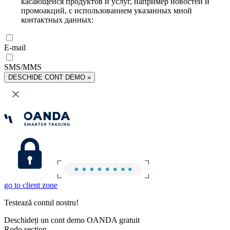
касающейся продуктов и услуг, например новостей и
промоакций, с использованием указанных мной
контактных данных:
E-mail
SMS/MMS
DESCHIDE CONT DEMO »
go to client zone
Testează contul nostru!
Deschideți un cont demo OANDA gratuit
Rodo section