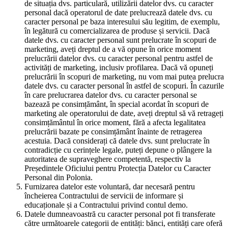
de situația dvs. particulară, utilizării datelor dvs. cu caracter
personal dacă operatorul de date prelucrează datele dvs. cu
caracter personal pe baza interesului său legitim, de exemplu,
în legătură cu comercializarea de produse și servicii. Dacă
datele dvs. cu caracter personal sunt prelucrate în scopuri de
marketing, aveți dreptul de a vă opune în orice moment
prelucrării datelor dvs. cu caracter personal pentru astfel de
activități de marketing, inclusiv profilarea. Dacă vă opuneți
prelucrării în scopuri de marketing, nu vom mai putea prelucra
datele dvs. cu caracter personal în astfel de scopuri. În cazurile
în care prelucrarea datelor dvs. cu caracter personal se
bazează pe consimțământ, în special acordat în scopuri de
marketing ale operatorului de date, aveți dreptul să vă retrageți
consimțământul în orice moment, fără a afecta legalitatea
prelucrării bazate pe consimțământ înainte de retragerea
acestuia. Dacă considerați că datele dvs. sunt prelucrate în
contradicție cu cerințele legale, puteți depune o plângere la
autoritatea de supraveghere competentă, respectiv la
Președintele Oficiului pentru Protecția Datelor cu Caracter
Personal din Polonia.
Furnizarea datelor este voluntară, dar necesară pentru
încheierea Contractului de servicii de informare și
educaționale și a Contractului privind contul demo.
Datele dumneavoastră cu caracter personal pot fi transferate
către următoarele categorii de entități: bănci, entități care oferă