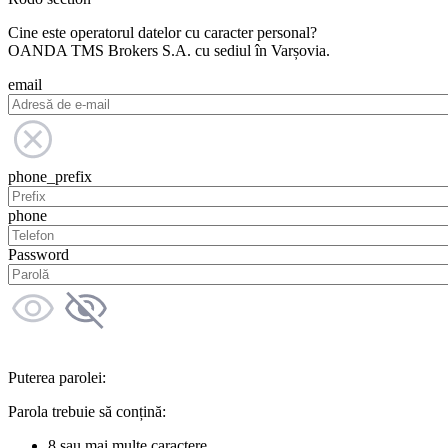
Cine este operatorul datelor cu caracter personal?
OANDA TMS Brokers S.A. cu sediul în Varșovia.
email
phone_prefix
phone
Password
Puterea parolei:
Parola trebuie să conțină:
8 sau mai multe caractere