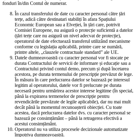
fonduri în/din Contul de numerar.
În cazul transferului de date cu caracter personal către țări
terțe, adică către destinatari stabiliți în afara Spațiului
Economic European sau a Elveției, în țări care, potrivit
Comisiei Europene, nu asigură o protecție suficientă a datelor
(țări terțe care nu asigură un nivel adecvat de protecție),
operatorul de date efectuează transferul utilizând mecanisme
conforme cu legislația aplicabilă, printre care se numără,
printre altele, „clauzele contractuale standard” ale UE.
Datele dumneavoastră cu caracter personal vor fi stocate pe
durata Contractului de servicii de informare și educație sau a
Contractului privind contul demo, precum și după încetarea
acestora, pe durata termenului de prescripție prevăzut de lege.
În măsura în care prelucrarea datelor se bazează pe interesul
legitim al operatorului, datele vor fi prelucrate pe durata
necesară pentru urmărirea acestor interese legitime (în special,
până la expirarea termenelor de prescripție pentru
revendicările prevăzute de legile aplicabile), dar nu mai mult
decât până la momentul recunoașterii obiecției. Cu toate
acestea, dacă prelucrarea datelor dvs. cu caracter personal se
bazează pe consimțământ – până la retragerea efectivă a
acestui consimțământ.
Operatorul nu va utiliza procesele decizionale automatizate
împotriva dumneavoastră.