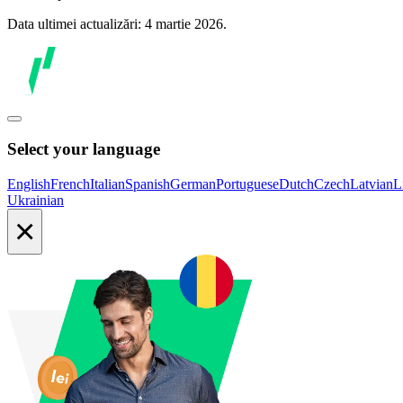
Data ultimei actualizări: 4 martie 2026.
Select your language
English
French
Italian
Spanish
German
Portuguese
Dutch
Czech
Latvian
L
Ukrainian
×