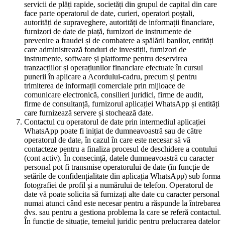
servicii de plăți rapide, societăți din grupul de capital din care
face parte operatorul de date, curieri, operatori poștali,
autorități de supraveghere, autorități de informații financiare,
furnizori de date de piață, furnizori de instrumente de
prevenire a fraudei și de combatere a spălării banilor, entități
care administrează fonduri de investiții, furnizori de
instrumente, software și platforme pentru deservirea
tranzacțiilor și operațiunilor financiare efectuate în cursul
punerii în aplicare a Acordului-cadru, precum și pentru
trimiterea de informații comerciale prin mijloace de
comunicare electronică, consilieri juridici, firme de audit,
firme de consultanță, furnizorul aplicației WhatsApp și entități
care furnizează servere și stochează date.
Contactul cu operatorul de date prin intermediul aplicației
WhatsApp poate fi inițiat de dumneavoastră sau de către
operatorul de date, în cazul în care este necesar să vă
contacteze pentru a finaliza procesul de deschidere a contului
(cont activ). În consecință, datele dumneavoastră cu caracter
personal pot fi transmise operatorului de date (în funcție de
setările de confidențialitate din aplicația WhatsApp) sub forma
fotografiei de profil și a numărului de telefon. Operatorul de
date vă poate solicita să furnizați alte date cu caracter personal
numai atunci când este necesar pentru a răspunde la întrebarea
dvs. sau pentru a gestiona problema la care se referă contactul.
În funcție de situație, temeiul juridic pentru prelucrarea datelor