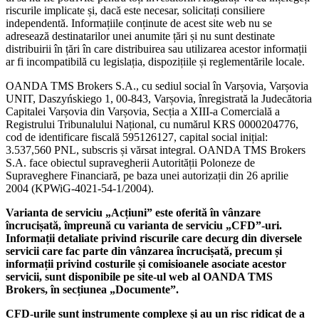
riscurile implicate și, dacă este necesar, solicitați consiliere
independentă. Informațiile conținute de acest site web nu se
adresează destinatarilor unei anumite țări și nu sunt destinate
distribuirii în țări în care distribuirea sau utilizarea acestor informații
ar fi incompatibilă cu legislația, dispozițiile și reglementările locale.
OANDA TMS Brokers S.A., cu sediul social în Varșovia, Varșovia
UNIT, Daszyńskiego 1, 00-843, Varșovia, înregistrată la Judecătoria
Capitalei Varșovia din Varșovia, Secția a XIII-a Comercială a
Registrului Tribunalului Național, cu numărul KRS 0000204776,
cod de identificare fiscală 595126127, capital social inițial:
3.537,560 PNL, subscris și vărsat integral. OANDA TMS Brokers
S.A. face obiectul supravegherii Autorității Poloneze de
Supraveghere Financiară, pe baza unei autorizații din 26 aprilie
2004 (KPWiG-4021-54-1/2004).
Varianta de serviciu „Acțiuni” este oferită în vânzare
încrucișată, împreună cu varianta de serviciu „CFD”-uri.
Informații detaliate privind riscurile care decurg din diversele
servicii care fac parte din vânzarea încrucișată, precum și
informații privind costurile și comisioanele asociate acestor
servicii, sunt disponibile pe site-ul web al OANDA TMS
Brokers, în secțiunea „Documente”.
CFD-urile sunt instrumente complexe și au un risc ridicat de a