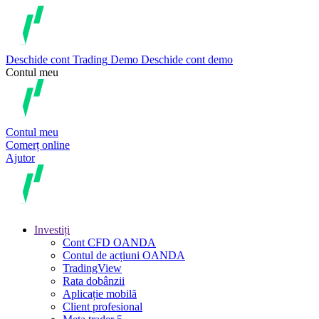
Deschide cont
Trading
Demo
Deschide cont demo
Contul meu
Contul meu
Comerț online
Ajutor
Investiți
Cont CFD OANDA
Contul de acțiuni OANDA
TradingView
Rata dobânzii
Aplicație mobilă
Client profesional