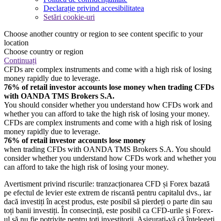
Declarație privind accesibilitatea
Setări cookie-uri
Choose another country or region to see content specific to your
location
Choose country or region
Continuați
CFDs are complex instruments and come with a high risk of losing
money rapidly due to leverage.
76% of retail investor accounts lose money when trading CFDs
with OANDA TMS Brokers S.A.
You should consider whether you understand how CFDs work and
whether you can afford to take the high risk of losing your money.
CFDs are complex instruments and come with a high risk of losing
money rapidly due to leverage.
76% of retail investor accounts lose money
when trading CFDs with OANDA TMS Brokers S.A. You should
consider whether you understand how CFDs work and whether you
can afford to take the high risk of losing your money.
Avertisment privind riscurile: tranzacționarea CFD și Forex bazată
pe efectul de levier este extrem de riscantă pentru capitalul dvs., iar
dacă investiți în acest produs, este posibil să pierdeți o parte din sau
toți banii investiți. În consecință, este posibil ca CFD-urile și Forex-
ul să nu fie potrivite pentru toți investitorii. Asigurați-vă că înțelegeți