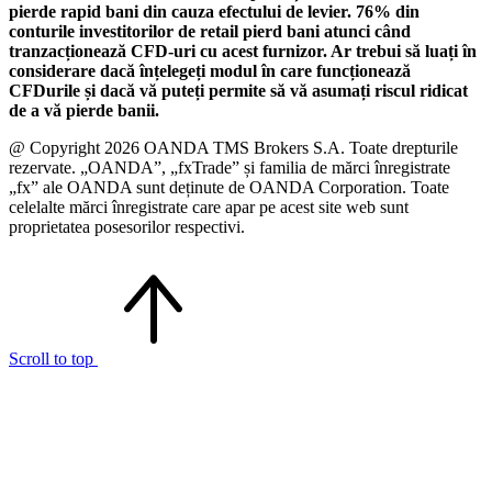
pierde rapid bani din cauza efectului de levier. 76% din
conturile investitorilor de retail pierd bani atunci când
tranzacționează CFD-uri cu acest furnizor. Ar trebui să luați în
considerare dacă înțelegeți modul în care funcționează
CFDurile și dacă vă puteți permite să vă asumați riscul ridicat
de a vă pierde banii.
@ Copyright 2026 OANDA TMS Brokers S.A. Toate drepturile
rezervate. „OANDA”, „fxTrade” și familia de mărci înregistrate
„fx” ale OANDA sunt deținute de OANDA Corporation. Toate
celelalte mărci înregistrate care apar pe acest site web sunt
proprietatea posesorilor respectivi.
Scroll to top