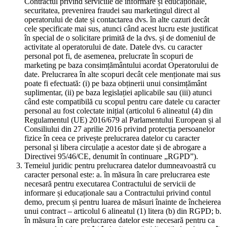
Contractul privind serviciile de informare și educaționale,
securitatea, prevenirea fraudei sau marketingul direct al
operatorului de date și contactarea dvs. în alte cazuri decât
cele specificate mai sus, atunci când acest lucru este justificat
în special de o solicitare primită de la dvs. și de domeniul de
activitate al operatorului de date. Datele dvs. cu caracter
personal pot fi, de asemenea, prelucrate în scopuri de
marketing pe baza consimțământului acordat Operatorului de
date. Prelucrarea în alte scopuri decât cele menționate mai sus
poate fi efectuată: (i) pe baza obținerii unui consimțământ
suplimentar, (ii) pe baza legislației aplicabile sau (iii) atunci
când este compatibilă cu scopul pentru care datele cu caracter
personal au fost colectate inițial (articolul 6 alineatul (4) din
Regulamentul (UE) 2016/679 al Parlamentului European și al
Consiliului din 27 aprilie 2016 privind protecția persoanelor
fizice în ceea ce privește prelucrarea datelor cu caracter
personal și libera circulație a acestor date și de abrogare a
Directivei 95/46/CE, denumit în continuare „RGPD”).
Temeiul juridic pentru prelucrarea datelor dumneavoastră cu
caracter personal este: a. în măsura în care prelucrarea este
necesară pentru executarea Contractului de servicii de
informare și educaționale sau a Contractului privind contul
demo, precum și pentru luarea de măsuri înainte de încheierea
unui contract – articolul 6 alineatul (1) litera (b) din RGPD; b.
în măsura în care prelucrarea datelor este necesară pentru ca