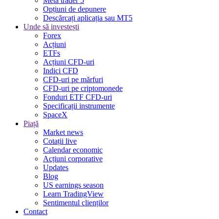
Meta trader 5
Opțiuni de depunere
Descărcați aplicația sau MT5
Unde să investești
Forex
Acțiuni
ETFs
Acțiuni CFD-uri
Indici CFD
CFD-uri pe mărfuri
CFD-uri pe criptomonede
Fonduri ETF CFD-uri
Specificații instrumente
SpaceX
Piață
Market news
Cotații live
Calendar economic
Acțiuni corporative
Updates
Blog
US earnings season
Learn TradingView
Sentimentul clienților
Contact