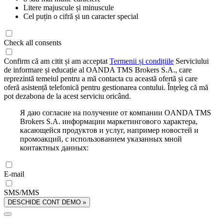
Litere majuscule și minuscule
Cel puțin o cifră și un caracter special
Check all consents
Confirm că am citit și am acceptat
Termenii și condițiile
Serviciului
de informare și educație al OANDA TMS Brokers S.A., care
reprezintă temeiul pentru a mă contacta cu această ofertă și care
oferă asistență telefonică pentru gestionarea contului. Înțeleg că mă
pot dezabona de la acest serviciu oricând.
Я даю согласие на получение от компании OANDA TMS
Brokers S.A. информации маркетингового характера,
касающейся продуктов и услуг, например новостей и
промоакций, с использованием указанных мной
контактных данных:
E-mail
SMS/MMS
DESCHIDE CONT DEMO »