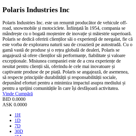
Polaris Industries Inc
Polaris Industries Inc. este un renumit producător de vehicule off-
road, snowmobile și motociclete. Înființată în 1954, compania se
mândrește cu o bogată moștenire de inovație și măiestrie superioară.
Polaris se dedică oferirii clienților săi o experiență de neegalat, fie că
este vorba de explorarea naturii sau de croazieră pe autostradă. Cu o
gamă vastă de produse și o rețea globală de dealeri, Polaris se
angajează să ofere clienților săi performanțe, fiabilitate și valoare
excepționale. Misiunea companiei este de a crea experiențe de
neuitat pentru clienții săi, oferindu-le cele mai inovatoare și
captivante produse de pe piață. Polaris se angajează, de asemenea,
să respecte principiile durabilității și responsabilității sociale,
depunând eforturi pentru a minimiza impactul asupra mediului și
pentru a sprijini comunitățile în care își desfășoară activitatea.
Vinde
Cumpără
BID
0.0000
ASK
0.0000
1H
1D
7D
30D