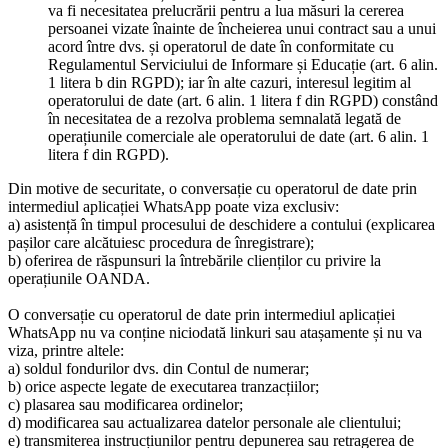
va fi necesitatea prelucrării pentru a lua măsuri la cererea
persoanei vizate înainte de încheierea unui contract sau a unui
acord între dvs. și operatorul de date în conformitate cu
Regulamentul Serviciului de Informare și Educație (art. 6 alin.
1 litera b din RGPD); iar în alte cazuri, interesul legitim al
operatorului de date (art. 6 alin. 1 litera f din RGPD) constând
în necesitatea de a rezolva problema semnalată legată de
operațiunile comerciale ale operatorului de date (art. 6 alin. 1
litera f din RGPD).
Din motive de securitate, o conversație cu operatorul de date prin
intermediul aplicației WhatsApp poate viza exclusiv:
a) asistență în timpul procesului de deschidere a contului (explicarea
pașilor care alcătuiesc procedura de înregistrare);
b) oferirea de răspunsuri la întrebările clienților cu privire la
operațiunile OANDA.
O conversație cu operatorul de date prin intermediul aplicației
WhatsApp nu va conține niciodată linkuri sau atașamente și nu va
viza, printre altele:
a) soldul fondurilor dvs. din Contul de numerar;
b) orice aspecte legate de executarea tranzacțiilor;
c) plasarea sau modificarea ordinelor;
d) modificarea sau actualizarea datelor personale ale clientului;
e) transmiterea instrucțiunilor pentru depunerea sau retragerea de