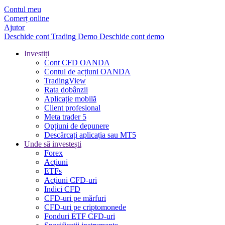
Contul meu
Comerț online
Ajutor
Deschide cont
Trading
Demo
Deschide cont demo
Investiți
Cont CFD OANDA
Contul de acțiuni OANDA
TradingView
Rata dobânzii
Aplicație mobilă
Client profesional
Meta trader 5
Opțiuni de depunere
Descărcați aplicația sau MT5
Unde să investești
Forex
Acțiuni
ETFs
Acțiuni CFD-uri
Indici CFD
CFD-uri pe mărfuri
CFD-uri pe criptomonede
Fonduri ETF CFD-uri