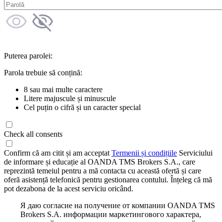
Puterea parolei:
Parola trebuie să conțină:
8 sau mai multe caractere
Litere majuscule și minuscule
Cel puțin o cifră și un caracter special
Check all consents
Confirm că am citit și am acceptat
Termenii și condițiile
Serviciului
de informare și educație al OANDA TMS Brokers S.A., care
reprezintă temeiul pentru a mă contacta cu această ofertă și care
oferă asistență telefonică pentru gestionarea contului. Înțeleg că mă
pot dezabona de la acest serviciu oricând.
Я даю согласие на получение от компании OANDA TMS
Brokers S.A. информации маркетингового характера,