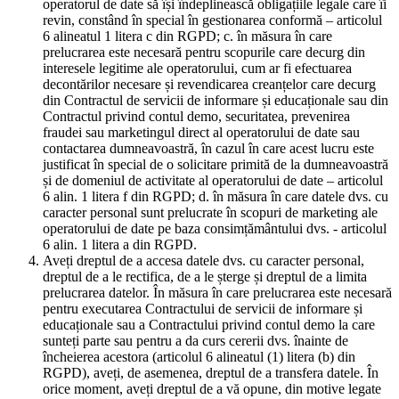
operatorul de date să își îndeplinească obligațiile legale care îi
revin, constând în special în gestionarea conformă – articolul
6 alineatul 1 litera c din RGPD; c. în măsura în care
prelucrarea este necesară pentru scopurile care decurg din
interesele legitime ale operatorului, cum ar fi efectuarea
decontărilor necesare și revendicarea creanțelor care decurg
din Contractul de servicii de informare și educaționale sau din
Contractul privind contul demo, securitatea, prevenirea
fraudei sau marketingul direct al operatorului de date sau
contactarea dumneavoastră, în cazul în care acest lucru este
justificat în special de o solicitare primită de la dumneavoastră
și de domeniul de activitate al operatorului de date – articolul
6 alin. 1 litera f din RGPD; d. în măsura în care datele dvs. cu
caracter personal sunt prelucrate în scopuri de marketing ale
operatorului de date pe baza consimțământului dvs. - articolul
6 alin. 1 litera a din RGPD.
Aveți dreptul de a accesa datele dvs. cu caracter personal,
dreptul de a le rectifica, de a le șterge și dreptul de a limita
prelucrarea datelor. În măsura în care prelucrarea este necesară
pentru executarea Contractului de servicii de informare și
educaționale sau a Contractului privind contul demo la care
sunteți parte sau pentru a da curs cererii dvs. înainte de
încheierea acestora (articolul 6 alineatul (1) litera (b) din
RGPD), aveți, de asemenea, dreptul de a transfera datele. În
orice moment, aveți dreptul de a vă opune, din motive legate