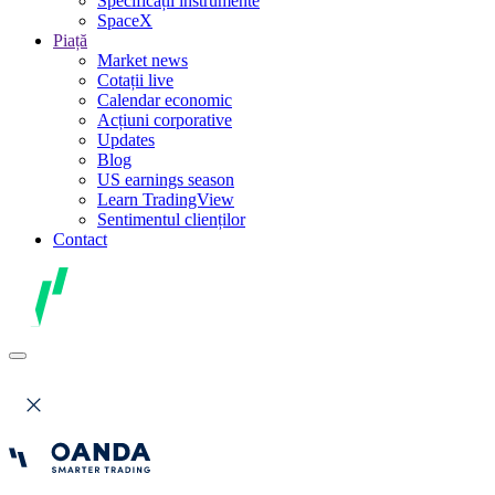
Specificații instrumente
SpaceX
Piață
Market news
Cotații live
Calendar economic
Acțiuni corporative
Updates
Blog
US earnings season
Learn TradingView
Sentimentul clienților
Contact