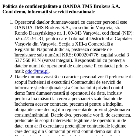
Politica de confidențialitate a OANDA TMS Brokers S.A. –
Cont demo, informații și servicii educaționale
Operatorul datelor dumneavoastră cu caracter personal este
OANDA TMS Brokers S.A., cu sediul în Varșovia, str.
Rondo Daszyńskiego nr. 1, 00-843 Varșovia, cod fiscal (NIP):
526-275-91-31, pentru care Tribunalul Districtual al Capitalei
Varșovia din Varșovia, Secția a XIII-a Comercială a
Registrului Național Judiciar, păstrează dosarele de
înregistrare sub numărul KRS: 0000204776, capital social 3
537 560 PLN (varsat integral). Responsabilul cu protecția
datelor numit de operatorul de date poate fi contactat prin e-
mail:
odo@tms.pl
.
Datele dumneavoastră cu caracter personal vor fi prelucrate în
scopul încheierii și executării Contractului de servicii de
informare și educaționale și a Contractului privind contul
demo între dumneavoastră și operatorul de date, inclusiv
pentru a lua măsuri la cererea persoanei vizate înainte de
încheierea acestor contracte, precum și pentru a îndeplini
obligațiile care decurg din reglementările privind gestionarea
consimțământului. Datele dvs. personale vor fi, de asemenea,
prelucrate în scopul intereselor legitime ale operatorului de
date, cum ar fi exercitarea pretențiilor contractuale legitime
care decurg din Contractul privind contul demo sau din