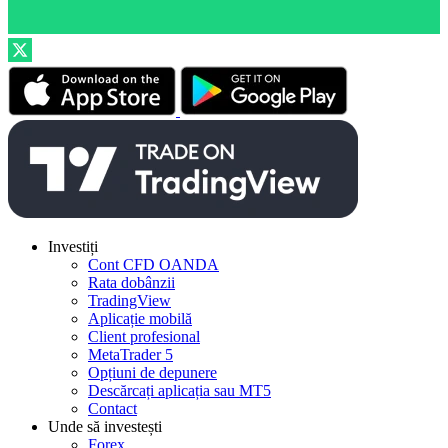
Investiți
Cont CFD OANDA
Rata dobânzii
TradingView
Aplicație mobilă
Client profesional
MetaTrader 5
Opțiuni de depunere
Descărcați aplicația sau MT5
Contact
Unde să investești
Forex