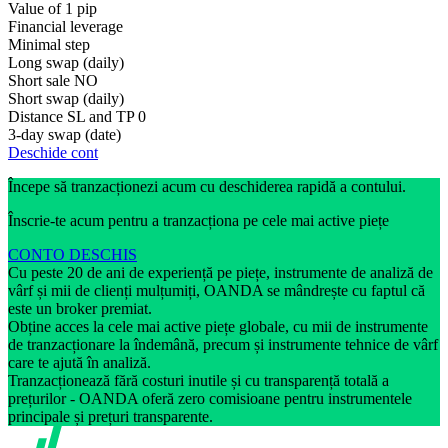
Value of 1 pip
Financial leverage
Minimal step
Long swap (daily)
Short sale
NO
Short swap (daily)
Distance SL and TP
0
3-day swap (date)
Deschide cont
Începe să tranzacționezi acum cu deschiderea rapidă a contului.
Înscrie-te acum pentru a tranzacționa pe cele mai active piețe
CONTO DESCHIS
Cu peste 20 de ani de experiență pe piețe, instrumente de analiză de
vârf și mii de clienți mulțumiți, OANDA se mândrește cu faptul că
este un broker premiat.
Obține acces la cele mai active piețe globale, cu mii de instrumente
de tranzacționare la îndemână, precum și instrumente tehnice de vârf
care te ajută în analiză.
Tranzacționează fără costuri inutile și cu transparență totală a
prețurilor - OANDA oferă zero comisioane pentru instrumentele
principale și prețuri transparente.