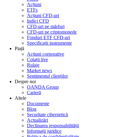
Acțiuni
ETFs
Acțiuni CFD-uri
Indici CFD
CFD-uri pe mărfuri
CFD-uri pe criptomonede
Fonduri ETF CFD-uri
Specificații instrumente
Piață
Acțiuni corporative
Cotații live
Rulaje
Market news
Sentimentul clienților
Despre noi
OANDA Group
Carieră
Altele
Documente
Blog
Securitate cibernetică
Actualizări
Declinarea responsabilității
Informații juridice
Politica de confidențialitate