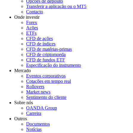
Opções de depósito
Transferir a aplicação ou o MT5
Contacto
Onde investir
Forex
Ações
ETFs
CFD de ações
CFD de índices
CFD de matérias-primas
CFD de criptomoeda
CFD de fundos ETF
Especificação do instrumento
Mercado
Eventos corporativos
Cotações em tempo real
Rollovers
Market news
Sentimento do cliente
Sobre nós
OANDA Group
Carreira
Outros
Documentos
Notícias