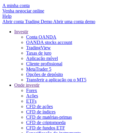
A minha conta
Venha negociar online
Help
Abrir conta
Trading
Demo
Abrir uma conta demo
Investir
Conta OANDA
OANDA stocks account
TradingView
Taxas de juro
Aplicação móvel
Cliente profissional
MetaTrader 5
Opções de depósito
Transferir a aplicação ou o MT5
Onde investir
Forex
Ações
ETFs
CFD de ações
CFD de índices
CFD de matérias-primas
CFD de criptomoeda
CFD de fundos ETF