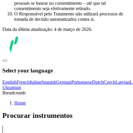
pessoais se basear no consentimento – até que tal
consentimento seja efetivamente retirado.
O Responsável pelo Tratamento não utilizará processos de
tomada de decisão automatizados contra si.
Data da última atualização: 4 de março de 2026.
Select your language
English
French
Italian
Spanish
German
Portuguese
Dutch
Czech
Latvian
L
Ukrainian
Breadcrumb
Home
Procurar instrumentos