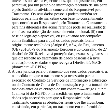
diferentes dos acima especificados, quando justificado, em
particular, por um pedido de informação recebido da sua parte
e pelo âmbito da atividade comercial do Responsável pelo
Tratamento. Os seus dados pessoais podem também ser
tratados para fins de marketing com base no consentimento
que concedeu ao Responsável pelo Tratamento. O tratamento
para fins diferentes dos acima referidos pode ser realizado: (i)
com base na obtenção de consentimento adicional, (ii) com
base na legislação aplicável, ou (iii) quando for compatível
com a finalidade para a qual os dados pessoais foram
originalmente recolhidos (Artigo 6.º, n.º 4, do Regulamento
(UE) 2016/679 do Parlamento Europeu e do Conselho, de 27
de abril de 2016, relativo à proteção das pessoas singulares no
que diz respeito ao tratamento de dados pessoais e à livre
circulação desses dados e que revoga a Diretiva 95/46/CE,
(doravante: «RGPD»).
A base jurídica para o tratamento dos seus dados pessoais é: a.
na medida em que o tratamento seja necessário para a
execução do Contrato de Serviços de Informação e Educação
ou do Contrato de Conta de Demonstração e para a tomada de
medidas antes da celebração de um contrato — artigo 6.º, n.º
1, alínea b) do RGPD; b. na medida em que o tratamento de
dados seja necessário para que o Responsável pelo
Tratamento cumpra as obrigações legais que lhe incumbem,
consistindo, em particular, no tratamento em conformidade —