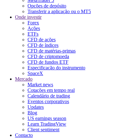
MetaTrader 5
Opções de depósito
Transferir a aplicação ou o MT5
Onde investir
Forex
Ações
ETFs
CFD de ações
CFD de índices
CFD de matérias-primas
CFD de criptomoeda
CFD de fundos ETF
Especificação do instrumento
SpaceX
Mercado
Market news
Cotações em tempo real
Calendário de trading
Eventos corporativos
Updates
Blog
US earnings season
Learn TradingView
Client sentiment
Contacto