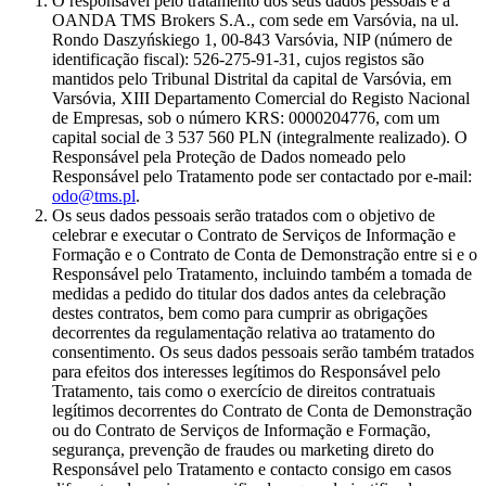
O responsável pelo tratamento dos seus dados pessoais é a
OANDA TMS Brokers S.A., com sede em Varsóvia, na ul.
Rondo Daszyńskiego 1, 00-843 Varsóvia, NIP (número de
identificação fiscal): 526-275-91-31, cujos registos são
mantidos pelo Tribunal Distrital da capital de Varsóvia, em
Varsóvia, XIII Departamento Comercial do Registo Nacional
de Empresas, sob o número KRS: 0000204776, com um
capital social de 3 537 560 PLN (integralmente realizado). O
Responsável pela Proteção de Dados nomeado pelo
Responsável pelo Tratamento pode ser contactado por e-mail:
odo@tms.pl
.
Os seus dados pessoais serão tratados com o objetivo de
celebrar e executar o Contrato de Serviços de Informação e
Formação e o Contrato de Conta de Demonstração entre si e o
Responsável pelo Tratamento, incluindo também a tomada de
medidas a pedido do titular dos dados antes da celebração
destes contratos, bem como para cumprir as obrigações
decorrentes da regulamentação relativa ao tratamento do
consentimento. Os seus dados pessoais serão também tratados
para efeitos dos interesses legítimos do Responsável pelo
Tratamento, tais como o exercício de direitos contratuais
legítimos decorrentes do Contrato de Conta de Demonstração
ou do Contrato de Serviços de Informação e Formação,
segurança, prevenção de fraudes ou marketing direto do
Responsável pelo Tratamento e contacto consigo em casos