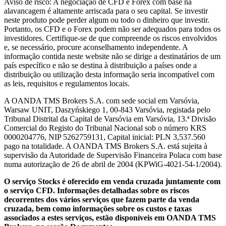
Aviso de risco: A negociação de CFD e Forex com base na
alavancagem é altamente arriscada para o seu capital. Se investir
neste produto pode perder algum ou todo o dinheiro que investir.
Portanto, os CFD e o Forex podem não ser adequados para todos os
investidores. Certifique-se de que compreende os riscos envolvidos
e, se necessário, procure aconselhamento independente. A
informação contida neste website não se dirige a destinatários de um
país específico e não se destina à distribuição a países onde a
distribuição ou utilização desta informação seria incompatível com
as leis, requisitos e regulamentos locais.
A OANDA TMS Brokers S.A. com sede social em Varsóvia,
Warsaw UNIT, Daszyńskiego 1, 00-843 Varsóvia, registada pelo
Tribunal Distrital da Capital de Varsóvia em Varsóvia, 13.ª Divisão
Comercial do Registo do Tribunal Nacional sob o número KRS
0000204776, NIP 5262759131, Capital inicial: PLN 3,537.560
pago na totalidade. A OANDA TMS Brokers S.A. está sujeita à
supervisão da Autoridade de Supervisão Financeira Polaca com base
numa autorização de 26 de abril de 2004 (KPWiG-4021-54-1/2004).
O serviço Stocks é oferecido em venda cruzada juntamente com
o serviço CFD. Informações detalhadas sobre os riscos
decorrentes dos vários serviços que fazem parte da venda
cruzada, bem como informações sobre os custos e taxas
associados a estes serviços, estão disponíveis em OANDA TMS